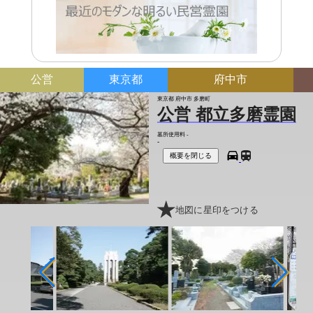
公営
東京都
府中市
東京都 府中市 多磨町
公営 都立多磨霊園
墓所使用料
-
-
概要を閉じる
地図に星印をつける