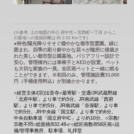
(※参考: 上の地図の中心 府中市＞宮西町一丁目 からこ
の墓地への直線距離は 約 2.02 Kmです)
●特色/陽光降りそそぐ穏やかな都市型霊園。緑に
囲まれ、四季の彩り鮮やかな花々が随所に植栽さ
れた美しい都市型公園墓地。バリアフリー設計で
安心。管理棟内には車椅子とAEDが設置。ペット
も大切な家族の一員。全区画ペットと一緒に眠る
ことができます。※初回のみ、管理施設費33,000
円（手桶使用料込）が別途かかります。
○経営主体/(宗)法音寺○最寄駅・交通/JR武蔵野線
「北府中駅」より車で約5分。JR南武線「西府
駅」より車で約5分。JR南武線「谷保駅」より車
で約5分。JR中央線「国立駅」より車で約6分。
中央自動車道「国立府中IC」より約10分。○宗教/
宗教不問○総面積/832.48㎡○総区画数/856区画○設
備/管理事務所、駐車場、礼拝堂