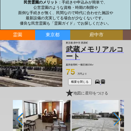
民営霊園のメリット
：手続きや申込みが簡単で、

公営霊園のような資格・時期の制限や

面倒な手続きが無く、民間なので時代に合わせた施設や

最新設備の充実してる場合が少なくないです。

優良な民営霊園も「霊園ガイド」でお探しください。
霊園
東京都
府中市
東京都 府中市 西原町
武蔵メモリアルコ
ート
墓所使用料
一般区画0.54㎡
75
万円より
概要を閉じる
地図に星印をつける