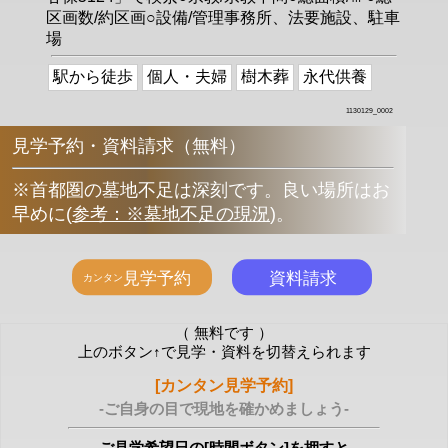
区画数/約区画○設備/管理事務所、法要施設、駐車
場
駅から徒歩
個人・夫婦
樹木葬
永代供養
1130129_0002
見学予約・資料請求（無料）
※首都圏の墓地不足は深刻です。良い場所はお
早めに
(
参考：※墓地不足の現況
)
。
（ 無料です ）
上のボタン↑で見学・資料を切替えられます
[カンタン見学予約]
-ご自身の目で現地を確かめましょう-
ご見学希望日の[時間ボタン]を押すと