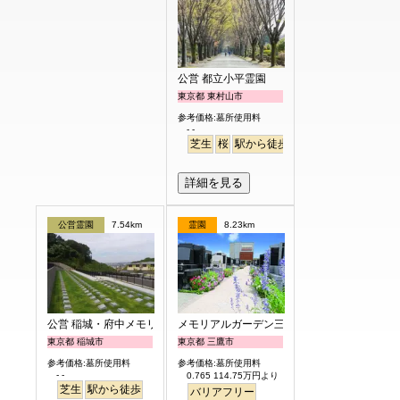
公営 都立小平霊園
東京都 東村山市
参考価格:墓所使用料
- -
芝生
桜
駅から徒歩
駅から徒歩
さくら
詳細を見る
公営霊園
7.54km
霊園
8.23km
公営 稲城・府中メモリアルパーク
メモリアルガーデン三鷹
東京都 稲城市
東京都 三鷹市
参考価格:墓所使用料
参考価格:墓所使用料
- -
0.765 114.75万円より
芝生
駅から徒歩
バリアフリー