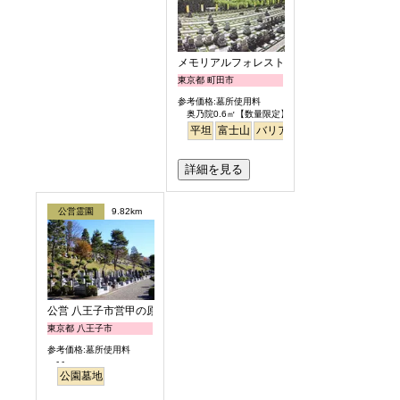
メモリアルフォレスト多摩
東京都 町田市
参考価格:墓所使用料
奥乃院0.6㎡【数量限定】 24万円より
平坦
富士山
バリアフリー
日本庭園
詳細を見る
公営霊園
9.82km
公営 八王子市営甲の原霊園
東京都 八王子市
参考価格:墓所使用料
- -
公園墓地