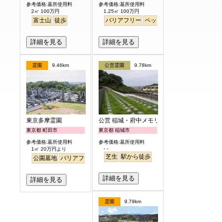
参考価格:墓所使用料
参考価格:墓所使用料
2㎡ 100万円
1.25㎡ 100万円
富士山
徒歩
バリアフリー
ペット
見晴らし・眺望
詳細を見る
詳細を見る
霊園
9.46km
公営霊園
9.78km
東京多摩霊園
公営 稲城・府中メモリアルパーク
東京都 町田市
東京都 稲城市
参考価格:墓所使用料
参考価格:墓所使用料
- -
1㎡ 20万円より
芝生
駅から徒歩
公園墓地
バリアフリー
詳細を見る
詳細を見る
霊園
9.79km