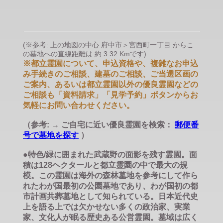
(※参考: 上の地図の中心 府中市＞宮西町一丁目 からこ
の墓地への直線距離は 約 3.32 Kmです)
※都立霊園について、申込資格や、複雑なお申込
み手続きのご相談、建墓のご相談、ご当選区画の
ご案内、あるいは都立霊園以外の優良霊園などの
ご相談も「資料請求」「見学予約」ボタンからお
気軽にお問い合わせください。
（参考: → ご自宅に近い優良霊園を検索：
郵便番
号で墓地を探す
）
●特色/緑に囲まれた武蔵野の面影を残す霊園。面
積は128ヘクタールと都立霊園の中で最大の規
模。この霊園は海外の森林墓地を参考にして作ら
れたわが国最初の公園墓地であり、わが国初の都
市計画共葬墓地として知られている。日本近代史
上を語る上では欠かせない多くの政治家、実業
家、文化人が眠る歴史ある公営霊園。墓域は広く