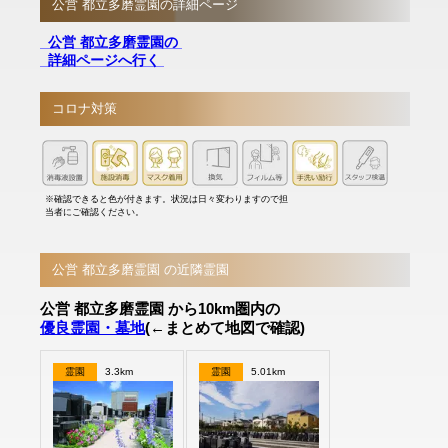
公営 都立多磨霊園の詳細ページ
公営 都立多磨霊園の
詳細ページへ行く
コロナ対策
※確認できると色が付きます。状況は日々変わりますので担
当者にご確認ください。
公営 都立多磨霊園 の近隣霊園
公営 都立多磨霊園 から10km圏内の
優良霊園・墓地
(←まとめて地図で確認)
霊園
3.3km
霊園
5.01km