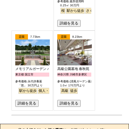
参考価格:墓所使用料
0.25㎡ 30万円
桜
駅から徒歩
さくら
詳細を見る
霊園
7.73km
霊園
8.23km
メモリアルガーデン パティオ国立
高級公園墓地 春秋苑
東京都 国立市
神奈川県 川崎市多摩区
参考価格:永代供養墓
参考価格:(清風ガーデン墓所)
「悠」 30万円より
1.0㎡ 170万円より
駅から徒歩
個人・夫婦
樹木葬
高級
永代供養
徒歩
詳細を見る
詳細を見る
お墓のエピソード