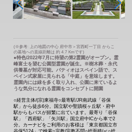
(※参考: 上の地図の中心 府中市＞宮西町一丁目 からこ
の墓地への直線距離は 約 4.7 Kmです)
●特色/2022年7月に待望の第2霊園がオープン。霊
峰富士を望む公園型霊園が誕生。※樹木葬・永代
供養墓が対応可能。パティオはスペイン語で、ス
ペイン式家屋に見られる「中庭」を意味します。
霊園内には緑を多く取り入れ、公園に来ているよ
うな気分になれる霊園をコンセプトに開園
○経営主体/(宗)東福寺○最寄駅/JR南武線「谷保
駅」から徒歩6分。国立駅や聖蹟桜ヶ丘駅・府中
駅からもバスが頻繁に出ています。最寄り「谷保
駅」「西府駅」「矢川駅」国立府中ICから車で2
分。カーナビをご利用のお客様は「東京都国立市
谷保5124」で検索○宗教/宗教不問○総面積/㎡○総