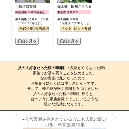
川崎清風霊園
樹木葬 田無さくら庭園
神奈川県 川崎市麻生区
東京都 西東京市
参考価格:(清風ガーデン墓所)
参考価格:樹木葬
1.00㎡ 60万円より
1名様タイプ 38万円より
永代供養
公園墓地
駅から徒歩
ペット
個人・夫婦
永代供養
樹木葬
公園
詳細を見る
詳細を見る
お墓のエピソード
父の大好きだった桜の季節に
：父親が亡くなった時に、

家族でお墓を買うことを決めました。

父の実家は九州だったので、

お墓参りに行くには少し遠いからです。

そして、桜の花が咲く霊園をみつけました。

父の大好きだった桜の季節に行くと、

昔のように家族全員でそこにいるような

暖かな気持になります。
●公営霊園を探されている方にも人気の高い
--明るい民営霊園 特集--