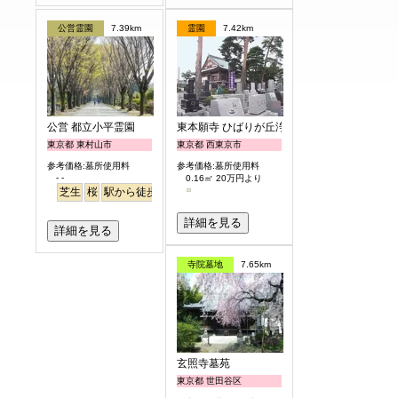
公営霊園
7.39km
霊園
7.42km
公営 都立小平霊園
東本願寺 ひばりが丘浄苑
東京都 東村山市
東京都 西東京市
参考価格:墓所使用料
参考価格:墓所使用料
- -
0.16㎡ 20万円より
芝生
桜
駅から徒歩
駅から徒歩
さくら
詳細を見る
詳細を見る
寺院墓地
7.65km
玄照寺墓苑
東京都 世田谷区