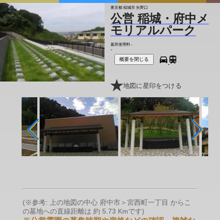
東京都 稲城市 矢野口
公営 稲城・府中メ
モリアルパーク
墓所使用料
-
-
概要を閉じる
地図に星印をつける
(※参考: 上の地図の中心 府中市＞宮西町一丁目 からこ
の墓地への直線距離は 約 5.73 Kmです)