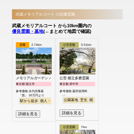
武蔵メモリアルコート の近隣霊園
武蔵メモリアルコート から10km圏内の
優良霊園・墓地
(←まとめて地図で確認)
霊園
2.74km
公営霊園
5.01km
メモリアルガーデン パティオ国立
公営 都立多磨霊園
東京都 国立市
東京都 府中市
参考価格:永代供養墓
参考価格:墓所使用料
- -
「悠」 30万円より
公園墓地
芝生
桜
さくら
駅から徒歩
個人・夫婦
樹木葬
永代供養
詳細を見る
詳細を見る
公営霊園
7km