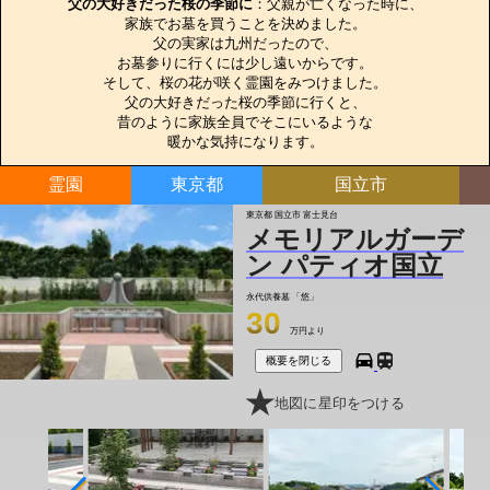
父の大好きだった桜の季節に
：父親が亡くなった時に、

家族でお墓を買うことを決めました。

父の実家は九州だったので、

お墓参りに行くには少し遠いからです。

そして、桜の花が咲く霊園をみつけました。

父の大好きだった桜の季節に行くと、

昔のように家族全員でそこにいるような

暖かな気持になります。
霊園
東京都
国立市
東京都 国立市 富士見台
メモリアルガーデ
ン パティオ国立
永代供養墓
「悠」
30
万円より
概要を閉じる
地図に星印をつける