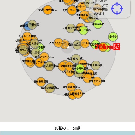
所沢メモリアル...
新所沢友愛聖地...
[ 中心表示 ]
公営 志木市市...
ドラッグで
フォーシーズン...
聖地霊園未来
芝生の霊園あさ...
中心を移動
サンクガーデン...
風の森聖地
サニープレイス...
所沢聖地霊園
フォレスト所沢
できます
智遍寺霊園 恵...
なごみの丘霊園
公営 新座市営...
やすらぎ聖地霊...
新の丘さくら浄...
真龍寺墓地
公営 羽村市営...
稲足神社霊園
大型公園墓地 ...
東本願寺 ひば...
公営 都立小平...
樹木葬 田無さ...
たきやま台墓苑
宗清寺
萩霊園
帝釈天 むさし...
東京ゆりが丘苑
八王子メモリア...
メモリアルガー...
メモリアルガー...
公営 八王子市...
武蔵メモリアル...
20km圏
玄照寺墓苑
浄光の森聖地
公営 都立多磨...
中心
桜上水 みたま...
杉並さくら聖苑
築地本願寺 和...
大泉寺墓所
浄見寺
八王子 青葉霊...
城山霊園
公営 都立八王...
高級公園墓地 ...
八王子浄苑 で...
霊慶山妙観寺墓...
公営 八王子市...
東京メモリアル...
公営 稲城・府...
東京秋田霊園
まや霊園
武蔵岡霊園
メモリアルパー...
メモリアルパー...
町田こもれびの...
高級公園墓地 ...
東京多摩霊園
公営 川崎市営...
南大沢バードヒ...
公営 八王子市...
メモリアルフォ...
川崎清風霊園
南大沢霊園
眞宗寺川崎霊園
ヒルズ川崎聖地
公営 川崎市営...
あざみ野浄苑
都筑港北霊園
青葉ニュータウ...
都筑まどか霊園
田名聖地霊園
環境霊園 横浜...
公営 相模原市...
日本庭園陵墓 ...
公園墓地 川井...
横浜浄苑 ふれ...
メモリアルサン...
お墓のミニ知識