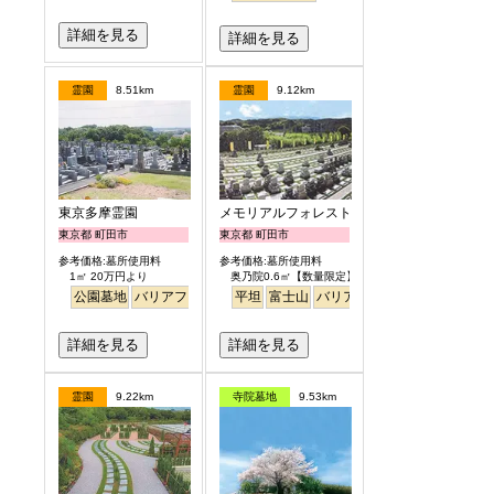
詳細を見る
詳細を見る
霊園
8.51km
霊園
9.12km
東京多摩霊園
メモリアルフォレスト多摩
東京都 町田市
東京都 町田市
参考価格:墓所使用料
参考価格:墓所使用料
1㎡ 20万円より
奥乃院0.6㎡【数量限定】 24万円より
公園墓地
バリアフリー
平坦
富士山
バリアフリー
日本庭園
詳細を見る
詳細を見る
霊園
9.22km
寺院墓地
9.53km