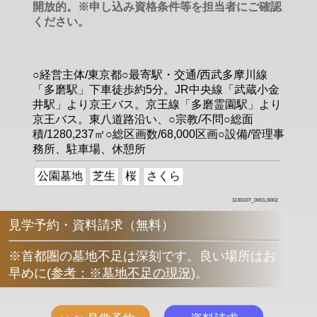
開放的。※申し込み資格条件等を担当者にご確認
ください。
○経営主体/東京都○最寄駅・交通/西武多摩川線
「多磨駅」下車徒歩約5分。JR中央線「武蔵小金
井駅」より京王バス。京王線「多磨霊園駅」より
京王バス。東八道路沿い、○宗教/不問○総面
積/1280,237㎡○総区画数/68,000区画○設備/管理事
務所、駐車場、休憩所
公園墓地
芝生
桜
さくら
1130107_0001,0002
見学予約・資料請求（無料）
※首都圏の墓地不足は深刻です。良い場所はお
早めに
(
参考：※墓地不足の現況
)
。