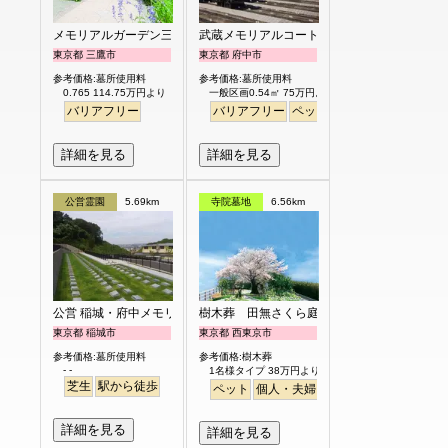
メモリアルガーデン三鷹
武蔵メモリアルコート
東京都 三鷹市
東京都 府中市
参考価格:墓所使用料
参考価格:墓所使用料
0.765 114.75万円より
一般区画0.54㎡ 75万円より
バリアフリー
バリアフリー
ペット
永代供養
個人・夫
詳細を見る
詳細を見る
公営霊園
5.69km
寺院墓地
6.56km
公営 稲城・府中メモリアルパーク
樹木葬 田無さくら庭園
東京都 稲城市
東京都 西東京市
参考価格:墓所使用料
参考価格:樹木葬
- -
1名様タイプ 38万円より
芝生
駅から徒歩
ペット
個人・夫婦
永代供養
樹木葬
公園
詳細を見る
詳細を見る