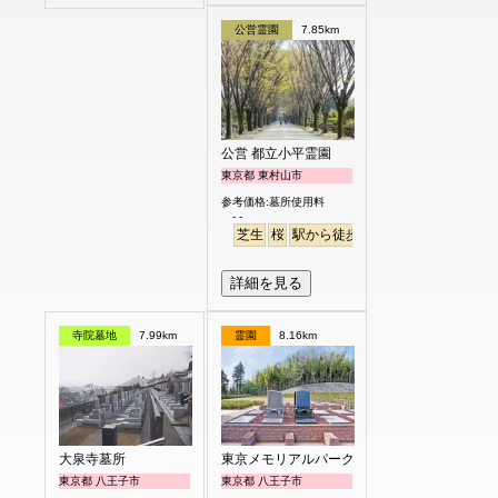
公営霊園
7.85km
公営 都立小平霊園
東京都 東村山市
参考価格:墓所使用料
- -
芝生
桜
駅から徒歩
駅から徒歩
さくら
詳細を見る
寺院墓地
7.99km
霊園
8.16km
大泉寺墓所
東京メモリアルパーク
東京都 八王子市
東京都 八王子市