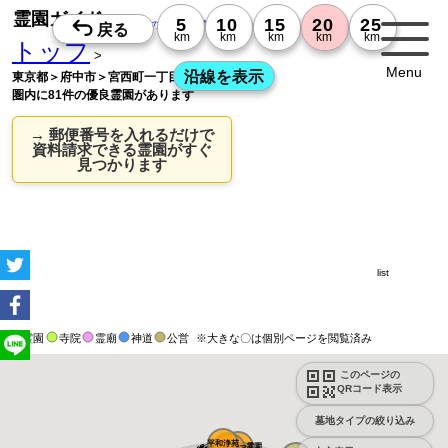
霊園ガイド
お墓探しの老舗・霊園ガイドWeb版
トップ
>
Menu
東京都＞府中市＞宮西町一丁目の20km
圏内に81件の優良霊園があります
→ 郵便番号を入れるだけで
資料請求できる霊園がすぐ
見つかります
list
霊園
寺院
霊廟
神道
公営
※大きな〇は個別ページを閲覧済み
このページの
QRコード表示
墓地タイプの絞り込み
平和浄苑
ふじみ野霊園
メモリアルパー...