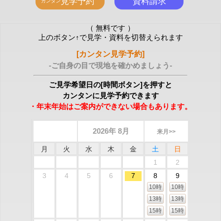
（ 無料です ）
上のボタン↑で見学・資料を切替えられます
[カンタン見学予約]
-ご自身の目で現地を確かめましょう-
ご見学希望日の[時間ボタン]を押すと
カンタンに見学予約できます
・年末年始はご案内ができない場合もあります。
2026年 8月
来月>>
月
火
水
木
金
土
日
1
2
3
4
5
6
7
8
9
10時
10時
13時
13時
15時
15時