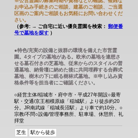
※公営霊園の募集時期や資格などの確認、複雑な
お申込み手続きのご相談、建墓のご相談、ご当選
区画のご案内ご相談もお気軽にお問い合わせくだ
さい。
（参考: → ご自宅に近い優良霊園を検索：
郵便番
号で墓地を探す
）
●特色/充実の設備と抜群の環境を備えた市営霊
園。4タイプの墓地がある。欧米の墓地を連想さ
せる墓石付きの芝墓地、従来からのスタイルの普
通墓地、納骨壇に納めた後に共同埋葬する合葬式
墓地、樹木の下に眠る樹林式墓地。※申し込み資
格条件等を担当者にご確認ください。
○経営主体/稲城市・府中市・平成27年開設○最寄
駅・交通/京王相模原線「稲城駅」より徒歩約20
分。JR南武線「稲城長沼駅」より車で約10分。○
宗教/不問○設備/管理事務所、駐車場、休憩所、礼
拝堂
芝生
駅から徒歩