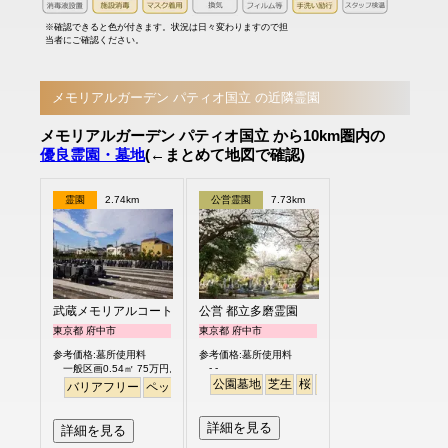
※確認できると色が付きます。状況は日々変わりますので担
当者にご確認ください。
メモリアルガーデン パティオ国立 の近隣霊園
メモリアルガーデン パティオ国立 から10km圏内の
優良霊園・墓地
(←まとめて地図で確認)
霊園
2.74km
公営霊園
7.73km
武蔵メモリアルコート
公営 都立多磨霊園
東京都 府中市
東京都 府中市
参考価格:墓所使用料
参考価格:墓所使用料
- -
一般区画0.54㎡ 75万円より
公園墓地
芝生
桜
さくら
バリアフリー
ペット
永代供養
個人・夫婦
詳細を見る
詳細を見る