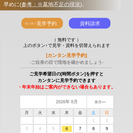
早めに
(
参考：※墓地不足の現況
)
。
（ 無料です ）
上のボタン↑で見学・資料を切替えられます
[カンタン見学予約]
-ご自身の目で現地を確かめましょう-
ご見学希望日の[時間ボタン]を押すと
カンタンに見学予約できます
・年末年始はご案内ができない場合もあります。
2026年 8月
来月>>
月
火
水
木
金
土
日
1
2
3
4
5
6
7
8
9