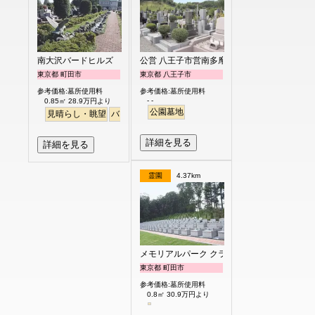
南大沢バードヒルズ
公営 八王子市営南多摩都市霊園
東京都 町田市
東京都 八王子市
参考価格:墓所使用料
参考価格:墓所使用料
- -
0.85㎡ 28.9万円より
公園墓地
見晴らし・眺望
バリアフリー
テラス
明るい
詳細を見る
詳細を見る
霊園
4.37km
メモリアルパーク クラウド御殿山
東京都 町田市
参考価格:墓所使用料
0.8㎡ 30.9万円より