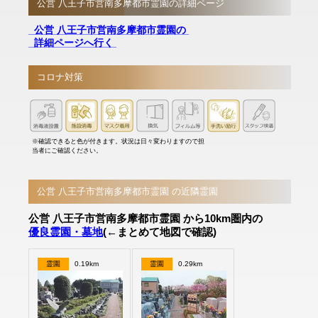
公営 八王子市営南多摩都市霊園の詳細ページ
公営 八王子市営南多摩都市霊園の
詳細ページへ行く
コロナ対策
※確認できると色が付きます。状況は日々変わりますので担
当者にご確認ください。
公営 八王子市営南多摩都市霊園 の近隣霊園
公営 八王子市営南多摩都市霊園 から10km圏内の
優良霊園・墓地
(←まとめて地図で確認)
霊園
0.19km
霊園
0.29km