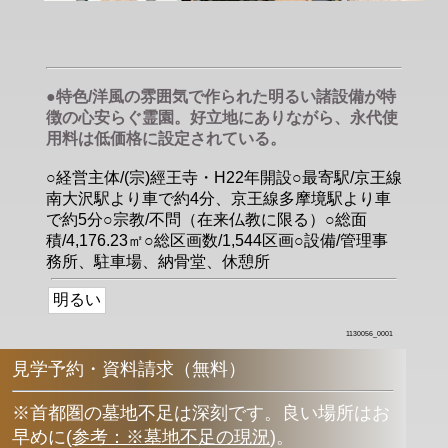
●特色/洋風の雰囲気で作られた明るい諸設備が特
徴の心安らぐ霊園。好立地にありながら、永代使
用料は低価格に設定されている。
○経営主体/(宗)經王寺・H22年開設○最寄駅/京王線
南大沢駅より車で約4分、京王線多摩境駅より車
で約5分○宗教/不問（在来仏教に限る）○総面
積/4,176.23㎡○総区画数/1,544区画○設備/管理事
務所、駐車場、納骨堂、休憩所
明るい
1130056_0001
見学予約・資料請求（無料）
※首都圏の墓地不足は深刻です。良い場所はお
早めに
(
参考：※墓地不足の現況
)
。