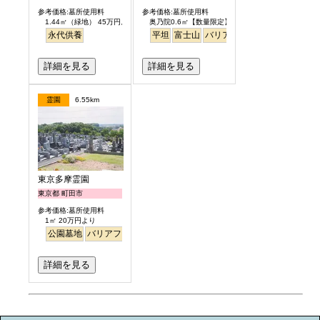
参考価格:墓所使用料
参考価格:墓所使用料
1.44㎡（緑地） 45万円より
奥乃院0.6㎡【数量限定】 24万円より
永代供養
平坦
富士山
バリアフリー
日本庭園
詳細を見る
詳細を見る
霊園
6.55km
東京多摩霊園
東京都 町田市
参考価格:墓所使用料
1㎡ 20万円より
公園墓地
バリアフリー
詳細を見る
お墓のミニ知識