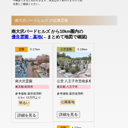
※確認できると色が付きます。状況は日々変わりますので担
当者にご確認ください。
南大沢バードヒルズ の近隣霊園
南大沢バードヒルズ から10km圏内の
優良霊園・墓地
(←まとめて地図で確認)
霊園
0.17km
公営霊園
0.19km
南大沢霊園
公営 八王子市営南多摩都市霊園
東京都 町田市
東京都 八王子市
参考価格:墓所使用料
参考価格:墓所使用料
- -
0.6㎡ 15万円より
公園墓地
明るい
詳細を見る
詳細を見る
霊園
4.27km