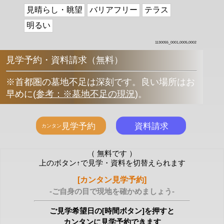
見晴らし・眺望
バリアフリー
テラス
明るい
1130055_0001,0005,0002
見学予約・資料請求（無料）
※首都圏の墓地不足は深刻です。良い場所はお
早めに
(
参考：※墓地不足の現況
)
。
（ 無料です ）
上のボタン↑で見学・資料を切替えられます
[カンタン見学予約]
-ご自身の目で現地を確かめましょう-
ご見学希望日の[時間ボタン]を押すと
カンタンに見学予約できます