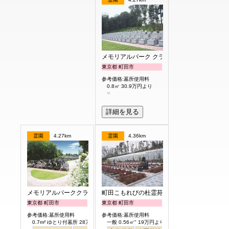
メモリアルパーク クラウド御殿山
東京都 町田市
参考価格:墓所使用料
0.8㎡ 30.9万円より
詳細を見る
霊園
4.27km
霊園
4.36km
メモリアルパーククラウド御殿山
町田こもれびの杜霊苑
東京都 町田市
東京都 町田市
参考価格:墓所使用料
参考価格:墓所使用料
0.7m² ゆとり付墓所 28万円より
一般 0.56㎡" 19万円より