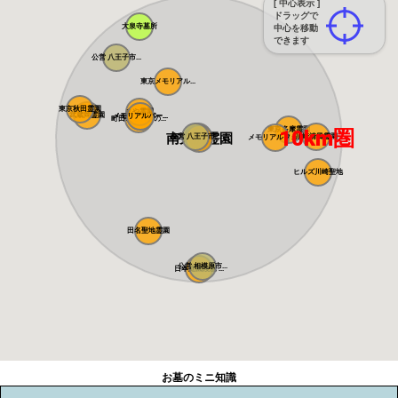
[ 中心表示 ]
ドラッグで
大泉寺墓所
中心を移動
できます
公営 八王子市...
東京メモリアル...
東京秋田霊園
まや霊園
武蔵岡霊園
メモリアルパー...
メモリアルパー...
町田こもれびの...
東京多摩霊園
10km圏
南大沢霊園
南大沢バードヒ...
公営 八王子市...
川崎清風霊園
メモリアルフォ...
ヒルズ川崎聖地
田名聖地霊園
公営 相模原市...
日本庭園陵墓 ...
お墓のミニ知識