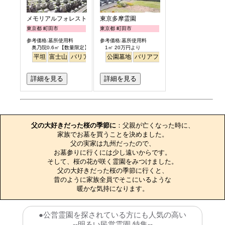
メモリアルフォレスト多摩
東京多摩霊園
東京都 町田市
東京都 町田市
参考価格:墓所使用料
参考価格:墓所使用料
奥乃院0.6㎡【数量限定】 24万円より
1㎡ 20万円より
平坦
富士山
バリアフリー
公園墓地
日本庭園
バリアフリー
詳細を見る
詳細を見る
お墓のエピソード
父の大好きだった桜の季節に
：父親が亡くなった時に、

家族でお墓を買うことを決めました。

父の実家は九州だったので、

お墓参りに行くには少し遠いからです。

そして、桜の花が咲く霊園をみつけました。

父の大好きだった桜の季節に行くと、

昔のように家族全員でそこにいるような

暖かな気持になります。
●公営霊園を探されている方にも人気の高い
--明るい民営霊園 特集--