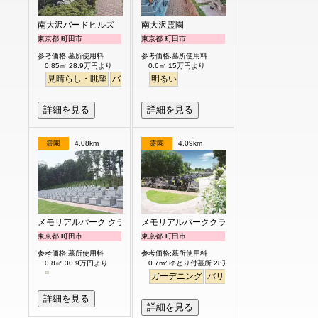
南大沢バードヒルズ
南大沢霊園
東京都 町田市
東京都 町田市
参考価格:墓所使用料
参考価格:墓所使用料
0.85㎡ 28.9万円より
0.6㎡ 15万円より
見晴らし・眺望
バリアフリー
明るい
テラス
明るい
詳細を見る
詳細を見る
霊園
4.08km
霊園
4.09km
メモリアルパーク クラウド御殿山
メモリアルパーククラウド御殿山
東京都 町田市
東京都 町田市
参考価格:墓所使用料
参考価格:墓所使用料
0.8㎡ 30.9万円より
0.7m² ゆとり付墓所 28万円より
ガーデニング
バリアフリー
平坦
明るい
詳細を見る
詳細を見る