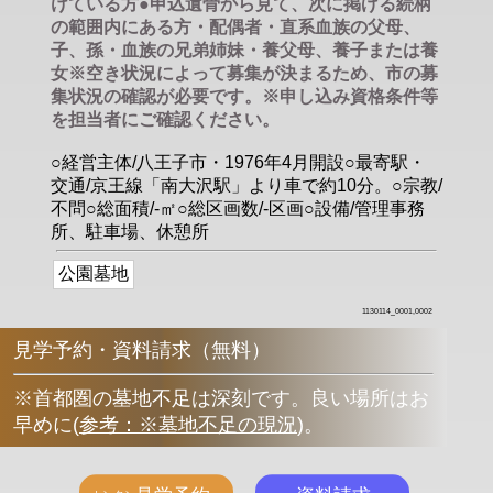
けている方●申込遺骨から見て、次に掲げる続柄
の範囲内にある方・配偶者・直系血族の父母、
子、孫・血族の兄弟姉妹・養父母、養子または養
女※空き状況によって募集が決まるため、市の募
集状況の確認が必要です。※申し込み資格条件等
を担当者にご確認ください。
○経営主体/八王子市・1976年4月開設○最寄駅・
交通/京王線「南大沢駅」より車で約10分。○宗教/
不問○総面積/-㎡○総区画数/-区画○設備/管理事務
所、駐車場、休憩所
公園墓地
1130114_0001,0002
見学予約・資料請求（無料）
※首都圏の墓地不足は深刻です。良い場所はお
早めに
(
参考：※墓地不足の現況
)
。