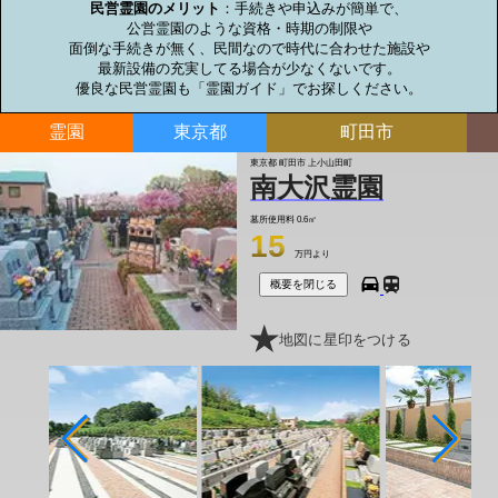
民営霊園のメリット
：手続きや申込みが簡単で、

公営霊園のような資格・時期の制限や

面倒な手続きが無く、民間なので時代に合わせた施設や

最新設備の充実してる場合が少なくないです。

優良な民営霊園も「霊園ガイド」でお探しください。
霊園
東京都
町田市
東京都 町田市 上小山田町
南大沢霊園
墓所使用料
0.6㎡
15
万円より
概要を閉じる
地図に星印をつける