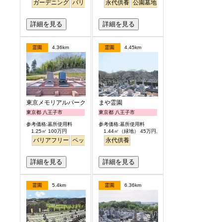
ガーデニング
バリアフリー
永代供養
平坦
明るい
公園墓地
バリアフリー
ペット
詳細を見る
詳細を見る
霊園
4.36km
霊園
4.45km
東京メモリアルパーク
まや霊園
東京都 八王子市
東京都 八王子市
参考価格:墓所使用料
参考価格:墓所使用料
1.25㎡ 100万円
1.44㎡（緑地） 45万円より
バリアフリー
ペット
見晴らし・眺望
永代供養
詳細を見る
詳細を見る
霊園
5.4km
霊園
6.36km