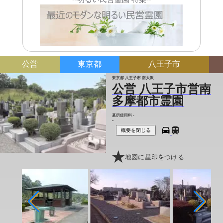
公営
東京都
八王子市
東京都 八王子市 南大沢
公営 八王子市営南
多摩都市霊園
墓所使用料
-
-
概要を閉じる
地図に星印をつける