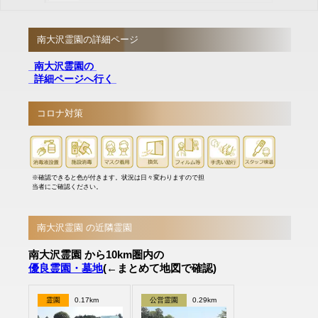
南大沢霊園の詳細ページ
南大沢霊園の
詳細ページへ行く
コロナ対策
※確認できると色が付きます。状況は日々変わりますので担
当者にご確認ください。
南大沢霊園 の近隣霊園
南大沢霊園 から10km圏内の
優良霊園・墓地
(←まとめて地図で確認)
霊園
0.17km
公営霊園
0.29km