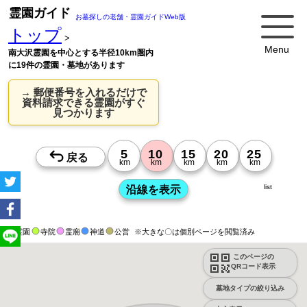
霊園ガイド
お墓探しの老舗・霊園ガイドWeb版
トップ
>
Menu
南大沢霊園を中心とする半径10km圏内
に19件の霊園・墓地があります
→ 郵便番号を入れるだけで
資料請求できる霊園がすぐ
見つかります
list
霊園
寺院
霊廟
神道
公営
※大きな〇は個別ページを閲覧済み
このページの
QRコード表示
墓地タイプの絞り込み