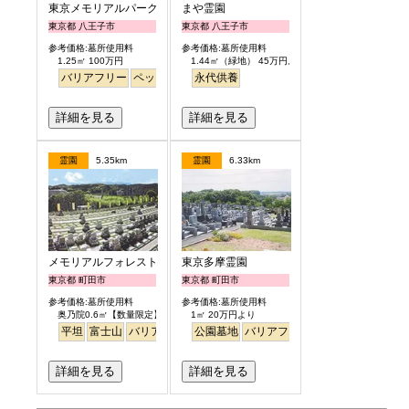
東京メモリアルパーク
まや霊園
東京都 八王子市
東京都 八王子市
参考価格:墓所使用料
参考価格:墓所使用料
1.25㎡ 100万円
1.44㎡（緑地） 45万円より
バリアフリー
ペット
見晴らし・眺望
永代供養
詳細を見る
詳細を見る
霊園
5.35km
霊園
6.33km
メモリアルフォレスト多摩
東京多摩霊園
東京都 町田市
東京都 町田市
参考価格:墓所使用料
参考価格:墓所使用料
奥乃院0.6㎡【数量限定】 24万円より
1㎡ 20万円より
平坦
富士山
バリアフリー
公園墓地
日本庭園
バリアフリー
詳細を見る
詳細を見る