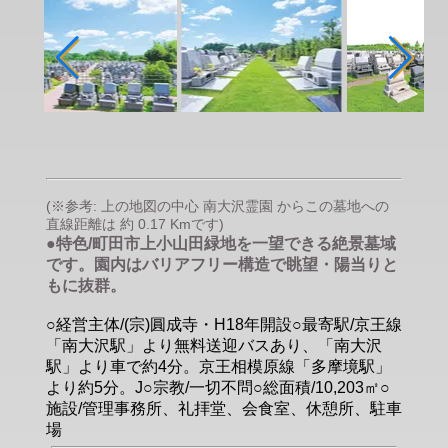
(※参考: 上の地図の中心 南大沢霊園 からこの墓地への
直線距離は 約 0.17 Kmです)
●特色/町田市上小山田緑地を一望できる絶景墓域
です。園内はバリアフリー構造で眺望・陽当りと
もに抜群。
○経営主体/(宗)圓成寺・H18年開設○最寄駅/京王線
「南大沢駅」より無料送迎バスあり、「南大沢
駅」より車で約4分。京王相模原線「多摩境駅」
より約5分。J○宗教/一切不問○総面積/10,203㎡○
施設/管理事務所、礼拝堂、会食室、休憩所、駐車
場