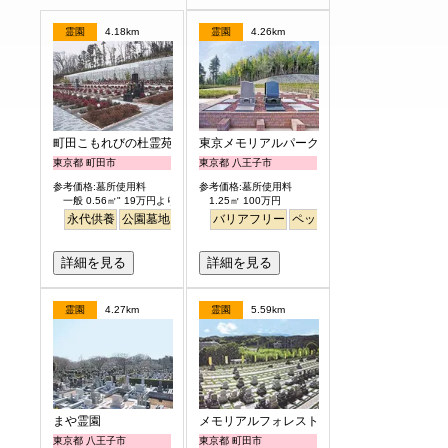
霊園
4.18km
霊園
4.26km
町田こもれびの杜霊苑
東京メモリアルパーク
東京都 町田市
東京都 八王子市
参考価格:墓所使用料
参考価格:墓所使用料
一般 0.56㎡" 19万円より
1.25㎡ 100万円
永代供養
公園墓地
バリアフリー
バリアフリー
ペット
ペット
見晴らし・眺望
詳細を見る
詳細を見る
霊園
4.27km
霊園
5.59km
まや霊園
メモリアルフォレスト多摩
東京都 八王子市
東京都 町田市