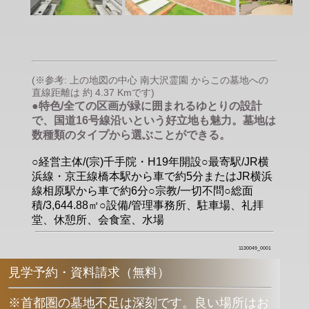
(※参考: 上の地図の中心 南大沢霊園 からこの墓地への
直線距離は 約 4.37 Kmです)
●特色/全ての区画が緑に囲まれるゆとりの設計
で、国道16号線沿いという好立地も魅力。墓地は
数種類のタイプから選ぶことができる。
○経営主体/(宗)千手院・H19年開設○最寄駅/JR横
浜線・京王線橋本駅から車で約5分またはJR横浜
線相原駅から車で約6分○宗教/一切不問○総面
積/3,644.88㎡○設備/管理事務所、駐車場、礼拝
堂、休憩所、会食室、水場
1130049_0001
見学予約・資料請求（無料）
※首都圏の墓地不足は深刻です。良い場所はお