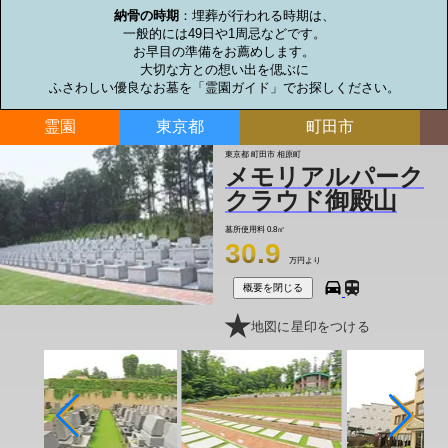
納骨の時期
：埋葬が行われる時期は、

一般的には49日や1周忌などです。

お早目の準備をお薦めします。

大切な方との想い出を偲ぶに

ふさわしい優良なお墓を「霊園ガイド」でお探しください。
霊園
東京都
町田市
東京都 町田市 相原町
メモリアルパーク
クラウド御殿山
墓所使用料
0.8㎡
30.9
万円より
概要を閉じる
地図に星印をつける