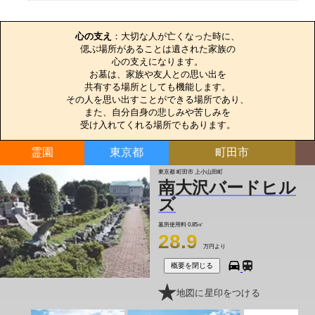
お墓のエピソード
心の支え
：大切な人が亡くなった時に、

偲ぶ場所があることは遺された家族の

心の支えになります。

お墓は、家族や友人との思い出を

共有する場所としても機能します。

その人を思い出すことができる場所であり、

また、自分自身の悲しみや苦しみを

受け入れてくれる場所でもあります。
霊園
東京都
町田市
東京都 町田市 上小山田町
南大沢バードヒル
ズ
墓所使用料
0.85㎡
28.9
万円より
概要を閉じる
地図に星印をつける