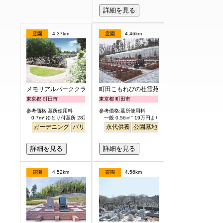
詳細を見る
霊園
4.37km
霊園
4.46km
メモリアルパーククラウド御殿山
町田こもれびの杜霊苑
東京都 町田市
東京都 町田市
参考価格:墓所使用料
参考価格:墓所使用料
0.7m² ゆとり付墓所 28万円より
一般 0.56㎡" 19万円より
ガーデニング
バリアフリー
永代供養
平坦
明るい
公園墓地
バリアフリー
ペット
詳細を見る
詳細を見る
霊園
4.52km
霊園
4.56km