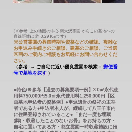
(※参考: 上の地図の中心 南大沢霊園 からこの墓地への
直線距離は 約 0.29 Kmです)
※公営霊園の募集時期や資格などの確認、複雑な
お申込み手続きのご相談、建墓のご相談、ご当選
区画のご案内ご相談もお気軽にお問い合わせくだ
さい。
（参考: → ご自宅に近い優良霊園を検索：
郵便番
号で墓地を探す
）
●特色/※参考【過去の募集要項一例】3.0㎡永代使
用料750,000円5.0㎡永代使用料1,250,000円【区
画墓地申込者の資格例】●申込遺骨の祭祀の主宰
者である方●申込者本人が、継続して八王子市内
に住民登録されていること●「まだ一度も埋蔵
(葬)・収蔵したことのないお骨」をお持ちの方・
自宅に置いてある方・都立霊園一時収蔵施設に預