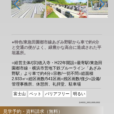
●特色/東急田園都市線あざみ野駅から車で約4分
と交通の便がよく、緑豊かな高台に造成された平
垣墓所。
○経営主体/(宗)徳入寺・H22年開設○最寄駅/東急田
園都市線・横浜市営地下鉄ブルーライン「あざみ
野駅」より車で約4分○宗教/一切不問○総面積
2.933㎡○総区画数/541区画○残区画数/僅少○設備/
管理事務所、休憩所、礼拝堂、駐車場
富士山
ペット
バリアフリー
明るい
1140031_0001,0005,0002
見学予約・資料請求（無料）