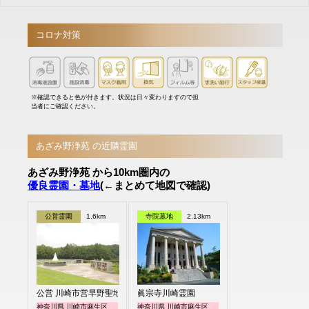
コロナ対策
※確認できると色が付きます。状況は日々変わりますので担
当者にご確認ください。
あざみ野浄苑 の近隣霊園
あざみ野浄苑 から10km圏内の
優良霊園・墓地
(←まとめて地図で確認)
公営霊園
1.6km
寺院墓地
2.13km
公営 川崎市営早野聖地公園
眞宗寺川崎霊園
神奈川県 川崎市麻生区
神奈川県 川崎市麻生区