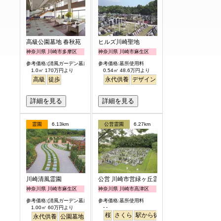
高級公園墓地 春秋苑
ヒルズ川崎聖地
神奈川県 川崎市多摩区
神奈川県 川崎市麻生区
参考価格:(清風ガーデン墓所)
参考価格:墓所使用料
1.0㎡ 170万円より
0.54㎡ 48.6万円より
高級
徒歩
永代供養
デザイン
駅から徒歩
明るい
詳細を見る
詳細を見る
霊園
6.13km
公営霊園
6.27km
川崎清風霊園
公営 川崎市営緑ヶ丘霊園
神奈川県 川崎市麻生区
神奈川県 川崎市高津区
参考価格:(清風ガーデン墓所)
参考価格:墓所使用料
- -
1.00㎡ 60万円より
桜
さくら
駅から徒歩
永代供養
公園墓地
駅から徒歩