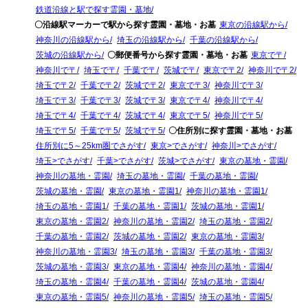
鉄道沿線と駅で探す霊園・墓地
〇沿線駅マーカーで駅から探す霊園・墓地・お墓
東京の沿線駅から
神奈川の沿線駅から
埼玉の沿線駅から
千葉の沿線駅から
茨城の沿線駅から
〇郵便番号から探す霊園・墓地・お墓
東京で〒
神奈川で〒
埼玉で〒
千葉で〒
茨城で〒
東京で〒2
神奈川で〒2
埼玉で〒2
千葉で〒2
茨城で〒2
東京で〒3
神奈川で〒3
埼玉で〒3
千葉で〒3
茨城で〒3
東京で〒4
神奈川で〒4
埼玉で〒4
千葉で〒4
茨城で〒4
東京で〒5
神奈川で〒5
埼玉で〒5
千葉で〒5
茨城で〒5
〇住所別に探す霊園・墓地・お墓
住所別に5～25km圏でさがす
東京>でさがす
神奈川>でさがす
埼玉>でさがす
千葉>でさがす
茨城>でさがす
東京の墓地・霊園
神奈川の墓地・霊園
埼玉の墓地・霊園
千葉の墓地・霊園
茨城の墓地・霊園
東京の墓地・霊園1
神奈川の墓地・霊園1
埼玉の墓地・霊園1
千葉の墓地・霊園1
茨城の墓地・霊園1
東京の墓地・霊園2
神奈川の墓地・霊園2
埼玉の墓地・霊園2
千葉の墓地・霊園2
茨城の墓地・霊園2
東京の墓地・霊園3
神奈川の墓地・霊園3
埼玉の墓地・霊園3
千葉の墓地・霊園3
茨城の墓地・霊園3
東京の墓地・霊園4
神奈川の墓地・霊園4
埼玉の墓地・霊園4
千葉の墓地・霊園4
茨城の墓地・霊園4
東京の墓地・霊園5
神奈川の墓地・霊園5
埼玉の墓地・霊園5