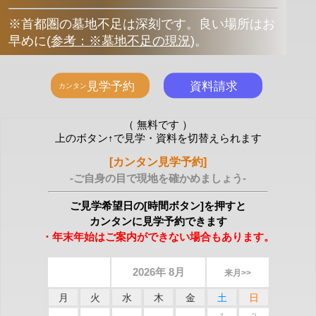
※首都圏の墓地不足は深刻です。良い場所はお
早めに
(
参考：※墓地不足の現況
)
。
（ 無料です ）
上のボタン↑で見学・資料を切替えられます
[カンタン見学予約]
-ご自身の目で現地を確かめましょう-
ご見学希望日の[時間ボタン]を押すと
カンタンに見学予約できます
・年末年始はご案内ができない場合もあります。
2026年 8月
来月>>
月
火
水
木
金
土
日