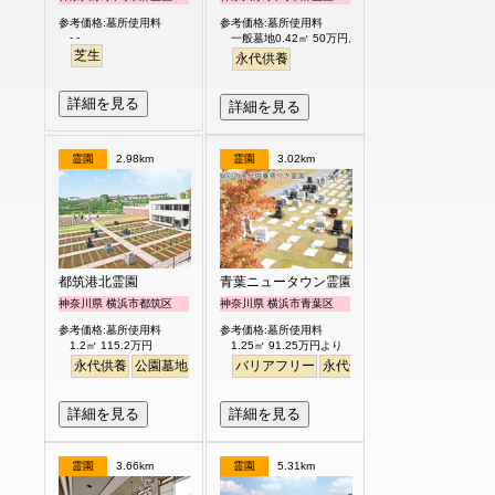
参考価格:墓所使用料
参考価格:墓所使用料
- -
一般墓地0.42㎡ 50万円より
芝生
永代供養
詳細を見る
詳細を見る
霊園
2.98km
霊園
3.02km
都筑港北霊園
青葉ニュータウン霊園
神奈川県 横浜市都筑区
神奈川県 横浜市青葉区
参考価格:墓所使用料
参考価格:墓所使用料
1.2㎡ 115.2万円
1.25㎡ 91.25万円より
永代供養
公園墓地
生垣
駅から徒歩
バリアフリー
明るい
永代供養
詳細を見る
詳細を見る
霊園
3.66km
霊園
5.31km