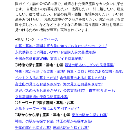
園ガイド」誌の公式Web版で、厳選された優良霊園をカンタンに探せ
ます。 自宅近くのお墓を探したい、改葬したい、引っ越したい、建立
したい、建て替えたい、お墓の費用・価格・相場を知りたい、いいお
墓をみつけたい、 お墓の環境やアクセスを知りたい、駅から歩ける霊
園を探したい、などなどさまざまなご希望に沿う霊園・墓地を簡単に
見つけるための機能が豊富に実装されています。
●主なリンク
トップページ
お墓・墓地・霊園を買う前に知っておきたい５つのこと！
永代供養とは？間違いやすいお墓購入前の基礎知識
全国永代供養墓WEB
霊園ガイド特集記事
〇特徴で探す霊園・墓地・お墓
最近の明るいモダンな民営霊園
特集・駅から歩ける霊園・墓地
特集・コロナ対策のある霊園・墓地
ペットと入るお墓をさがす
永代供養のあるお墓をさがす
富士山の見えるお墓をさがす
海の見えるお墓をさがす
送迎バスのあるお墓をさがす
公営霊園(都立・市営等)サポート
公営霊園周辺の優良民間霊園検索
〇キーワードで探す霊園・墓地・お墓
お墓をキーワード毎にエリア別でさがす
〇駅からから探す霊園・墓地・お墓
東京の駅から探すお墓
神奈川の駅から探すお墓
埼玉の駅から探すお墓
千葉の駅から探すお墓
茨城の駅から探すお墓