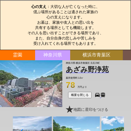
心の支え
：大切な人が亡くなった時に、

偲ぶ場所があることは遺された家族の

心の支えになります。

お墓は、家族や友人との思い出を

共有する場所としても機能します。

その人を思い出すことができる場所であり、

また、自分自身の悲しみや苦しみを

受け入れてくれる場所でもあります。
霊園
神奈川県
横浜市青葉区
神奈川県 横浜市青葉区 元石川町
あざみ野浄苑
墓所使用料
1.0㎡
78
万円より
概要を閉じる
地図に星印をつける