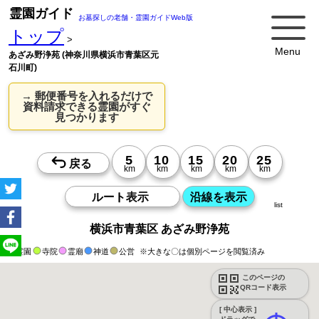
霊園ガイド
お墓探しの老舗・霊園ガイドWeb版
トップ
>
Menu
あざみ野浄苑 (神奈川県横浜市青葉区元
石川町)
→ 郵便番号を入れるだけで
資料請求できる霊園がすぐ
見つかります
list
横浜市青葉区 あざみ野浄苑
霊園
寺院
霊廟
神道
公営
※大きな〇は個別ページを閲覧済み
このページの
QRコード表示
[ 中心表示 ]