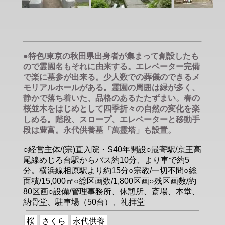
●特色/東京の秋田県出身者が集まって創設したも
ので霊園名もそれに由来する。エレベーター完備
で楽に墓参が出来る。少人数での葬儀のできるメ
モリアルホールがある。霊園の周囲は緑が多く、
静かで落ち着いた、品格のあるたたずまい。春の
桜並木をはじめとして四季折々の自然の変化を楽
しめる。階段、スロープ、エレベーターと移動手
段は豊富。永代供養墓「萬霊塔」も設置。
○経営主体/(宗)直入院・S40年開設○最寄駅/京王高
尾線めじろ台駅からバス約10分、より車で約5
分。横浜線相原駅より約15分○宗教/一切不問○総
面積/15,000㎡○総区画数/1,800区画○残区画数/約
80区画○設備/管理事務所、休憩所、斎場、本堂、
納骨堂、駐車場（50台）、礼拝堂
桜
さくら
永代供養