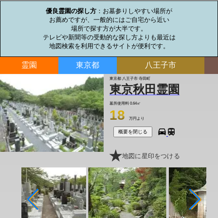
優良霊園の探し方
：お墓参りしやすい場所が

お薦めですが、一般的にはご自宅から近い

場所で探す方が大半です。

テレビや新聞等の受動的な探し方よりも最近は

地図検索を利用できるサイトが便利です。
霊園
東京都
八王子市
東京都 八王子市 寺田町
東京秋田霊園
墓所使用料
0.64㎡
18
万円より
概要を閉じる
地図に星印をつける