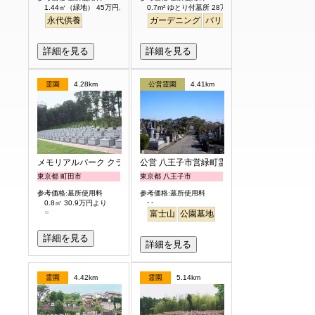
1.44㎡（緑地） 45万円より
0.7m² ゆとり付墓所 28万円より
永代供養
ガーデニング
バリアフリー
平坦
明るい
詳細を見る
詳細を見る
霊園
4.28km
公営霊園
4.41km
メモリアルパーク クラウド御殿山
公営 八王子市営緑町霊園
東京都 町田市
東京都 八王子市
参考価格:墓所使用料
参考価格:墓所使用料
- -
0.8㎡ 30.9万円より
富士山
公園墓地
詳細を見る
詳細を見る
霊園
4.42km
霊園
5.14km