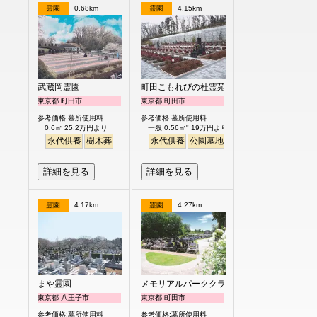
霊園
0.68km
霊園
4.15km
武蔵岡霊園
町田こもれびの杜霊苑
東京都 町田市
東京都 町田市
参考価格:墓所使用料
参考価格:墓所使用料
0.6㎡ 25.2万円より
一般 0.56㎡" 19万円より
永代供養
樹木葬
永代供養
公園墓地
バリアフリー
ペット
詳細を見る
詳細を見る
霊園
4.17km
霊園
4.27km
まや霊園
メモリアルパーククラウド御殿山
東京都 八王子市
東京都 町田市
参考価格:墓所使用料
参考価格:墓所使用料