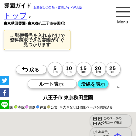
霊園ガイド
お墓探しの老舗・霊園ガイドWeb版
トップ
>
Menu
東京秋田霊園 (東京都八王子市寺田町)
→ 郵便番号を入れるだけで
資料請求できる霊園がすぐ
見つかります
list
八王子市 東京秋田霊園
霊園
寺院
霊廟
神道
公営
※大きな〇は個別ページを閲覧済み
このページの
QRコード表示
[ 中心表示 ]