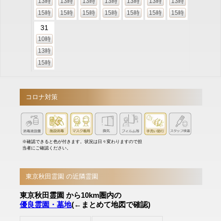
13時
13時
13時
13時
13時
13時
13時
15時
15時
15時
15時
15時
15時
15時
31
10時
13時
15時
コロナ対策
※確認できると色が付きます。状況は日々変わりますので担
当者にご確認ください。
東京秋田霊園 の近隣霊園
東京秋田霊園 から10km圏内の
優良霊園・墓地
(←まとめて地図で確認)