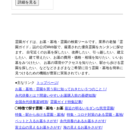
詳細を見る
霊園ガイドは、お墓・墓地・霊園の検索ツールです。業界の老舗「霊
園ガイド」誌の公式Web版で、厳選された優良霊園をカンタンに探せ
ます。 自宅近くのお墓を探したい、改葬したい、引っ越したい、建立
したい、建て替えたい、お墓の費用・価格・相場を知りたい、いいお
墓をみつけたい、 お墓の環境やアクセスを知りたい、駅から歩ける霊
園を探したい、などなどさまざまなご希望に沿う霊園・墓地を簡単に
見つけるための機能が豊富に実装されています。
●主なリンク
トップページ
お墓・墓地・霊園を買う前に知っておきたい５つのこと！
永代供養とは？間違いやすいお墓購入前の基礎知識
全国永代供養墓WEB
霊園ガイド特集記事
〇特徴で探す霊園・墓地・お墓
最近の明るいモダンな民営霊園
特集・駅から歩ける霊園・墓地
特集・コロナ対策のある霊園・墓地
ペットと入るお墓をさがす
永代供養のあるお墓をさがす
富士山の見えるお墓をさがす
海の見えるお墓をさがす