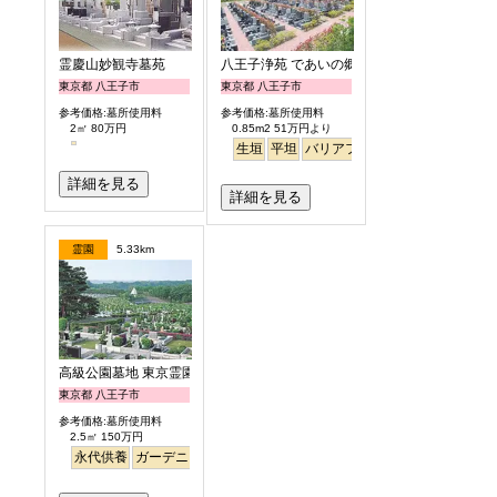
霊慶山妙観寺墓苑
八王子浄苑 であいの郷
東京都 八王子市
東京都 八王子市
参考価格:墓所使用料
参考価格:墓所使用料
2㎡ 80万円
0.85m2 51万円より
生垣
平坦
バリアフリー
詳細を見る
詳細を見る
霊園
5.33km
高級公園墓地 東京霊園
東京都 八王子市
参考価格:墓所使用料
2.5㎡ 150万円
永代供養
ガーデニング
公園墓地
デザイン
高級