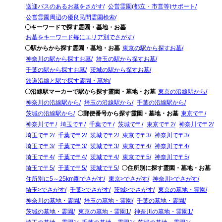
送迎バスのあるお墓をさがす
公営霊園(都立・市営等)サポート
公営霊園周辺の優良民間霊園検索
〇キーワードで探す霊園・墓地・お墓
お墓をキーワード毎にエリア別でさがす
〇駅からから探す霊園・墓地・お墓
東京の駅から探すお墓
神奈川の駅から探すお墓
埼玉の駅から探すお墓
千葉の駅から探すお墓
茨城の駅から探すお墓
鉄道沿線と駅で探す霊園・墓地
〇沿線駅マーカーで駅から探す霊園・墓地・お墓
東京の沿線駅から
神奈川の沿線駅から
埼玉の沿線駅から
千葉の沿線駅から
茨城の沿線駅から
〇郵便番号から探す霊園・墓地・お墓
東京で〒
神奈川で〒
埼玉で〒
千葉で〒
茨城で〒
東京で〒2
神奈川で〒2
埼玉で〒2
千葉で〒2
茨城で〒2
東京で〒3
神奈川で〒3
埼玉で〒3
千葉で〒3
茨城で〒3
東京で〒4
神奈川で〒4
埼玉で〒4
千葉で〒4
茨城で〒4
東京で〒5
神奈川で〒5
埼玉で〒5
千葉で〒5
茨城で〒5
〇住所別に探す霊園・墓地・お墓
住所別に5～25km圏でさがす
東京>でさがす
神奈川>でさがす
埼玉>でさがす
千葉>でさがす
茨城>でさがす
東京の墓地・霊園
神奈川の墓地・霊園
埼玉の墓地・霊園
千葉の墓地・霊園
茨城の墓地・霊園
東京の墓地・霊園1
神奈川の墓地・霊園1