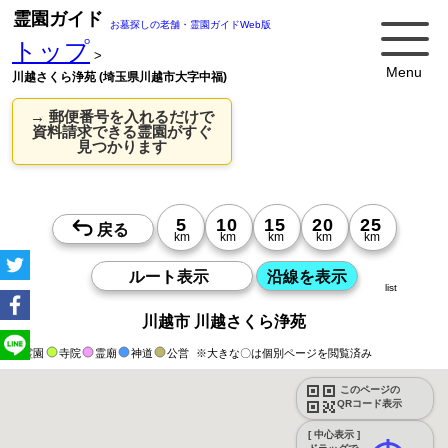
霊園ガイド
お墓探しの老舗・霊園ガイドWeb版
トップ
>
Menu
川越さくら浄苑 (埼玉県川越市大字中福)
→ 郵便番号を入れるだけで
資料請求できる霊園がすぐ
見つかります
list
川越市 川越さくら浄苑
霊園
寺院
霊廟
神道
公営
※大きな〇は個別ページを閲覧済み
このページの
QRコード表示
[ 中心表示 ]