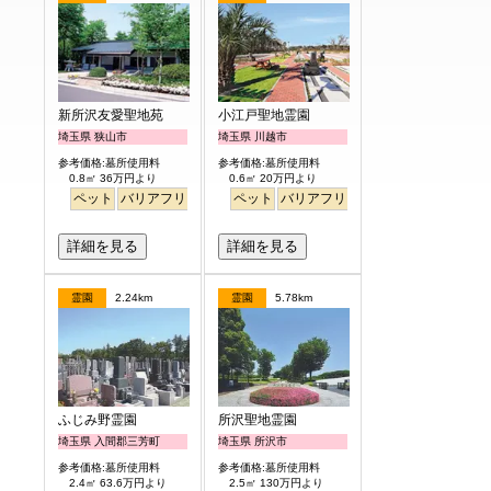
新所沢友愛聖地苑
小江戸聖地霊園
埼玉県 狭山市
埼玉県 川越市
参考価格:墓所使用料
参考価格:墓所使用料
0.8㎡ 36万円より
0.6㎡ 20万円より
ペット
バリアフリー
ペット
バリアフリー
詳細を見る
詳細を見る
霊園
2.24km
霊園
5.78km
ふじみ野霊園
所沢聖地霊園
埼玉県 入間郡三芳町
埼玉県 所沢市
参考価格:墓所使用料
参考価格:墓所使用料
2.4㎡ 63.6万円より
2.5㎡ 130万円より