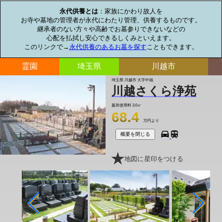
永代供養とは
：家族にかわり故人を

お寺や墓地の管理者が永代にわたり管理、供養するものです。

継承者のない方々や高齢でお墓参りできないなどの

心配を払拭し安心できるしくみといえます。

このリンクで→
永代供養のあるお墓を探す
こともできます。
霊園
埼玉県
川越市
埼玉県 川越市 大字中福
川越さくら浄苑
墓所使用料
3.0㎡
68.4
万円より
概要を閉じる
地図に星印をつける