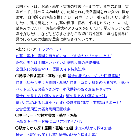
霊園ガイドは、お墓・墓地・霊園の検索ツールです。業界の老舗「霊
園ガイド」誌の公式Web版で、厳選された優良霊園をカンタンに探せ
ます。 自宅近くのお墓を探したい、改葬したい、引っ越したい、建立
したい、建て替えたい、お墓の費用・価格・相場を知りたい、いいお
墓をみつけたい、 お墓の環境やアクセスを知りたい、駅から歩ける霊
園を探したい、などなどさまざまなご希望に沿う霊園・墓地を簡単に
見つけるための機能が豊富に実装されています。
●主なリンク
トップページ
お墓・墓地・霊園を買う前に知っておきたい５つのこと！
永代供養とは？間違いやすいお墓購入前の基礎知識
全国永代供養墓WEB
霊園ガイド特集記事
〇特徴で探す霊園・墓地・お墓
最近の明るいモダンな民営霊園
特集・駅から歩ける霊園・墓地
特集・コロナ対策のある霊園・墓地
ペットと入るお墓をさがす
永代供養のあるお墓をさがす
富士山の見えるお墓をさがす
海の見えるお墓をさがす
送迎バスのあるお墓をさがす
公営霊園(都立・市営等)サポート
公営霊園周辺の優良民間霊園検索
〇キーワードで探す霊園・墓地・お墓
お墓をキーワード毎にエリア別でさがす
〇駅からから探す霊園・墓地・お墓
東京の駅から探すお墓
神奈川の駅から探すお墓
埼玉の駅から探すお墓