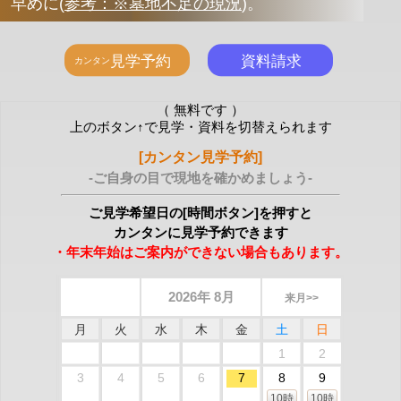
早めに
(
参考：※墓地不足の現況
)
。
（ 無料です ）
上のボタン↑で見学・資料を切替えられます
[カンタン見学予約]
-ご自身の目で現地を確かめましょう-
ご見学希望日の[時間ボタン]を押すと
カンタンに見学予約できます
・年末年始はご案内ができない場合もあります。
2026年 8月
来月>>
月
火
水
木
金
土
日
1
2
3
4
5
6
7
8
9
10時
10時