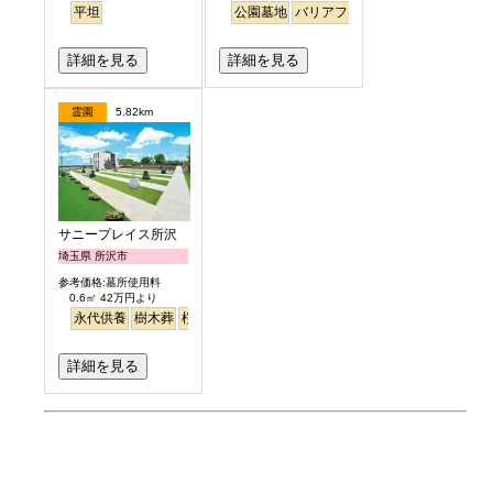
平坦
公園墓地
バリアフリー
詳細を見る
詳細を見る
霊園
5.82km
サニープレイス所沢
埼玉県 所沢市
参考価格:墓所使用料
0.6㎡ 42万円より
永代供養
樹木葬
桜
さくら
ペット
バリアフリー
テラス
詳細を見る