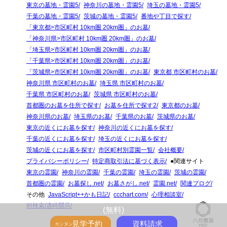
東京の墓地・霊園5
神奈川の墓地・霊園5
埼玉の墓地・霊園5
千葉の墓地・霊園5
茨城の墓地・霊園5
番地や丁目で探す
「東京都>市区町村 10km圏 20km圏」のお墓
「神奈川県>市区町村 10km圏 20km圏」のお墓
「埼玉県>市区町村 10km圏 20km圏」のお墓
「千葉県>市区町村 10km圏 20km圏」のお墓
「茨城県>市区町村 10km圏 20km圏」のお墓
東京都 市区町村のお墓
神奈川県 市区町村のお墓
埼玉県 市区町村のお墓
千葉県 市区町村のお墓
茨城県 市区町村のお墓
首都圏のお墓を住所で探す
お墓を住所で探す2
東京都のお墓
神奈川県のお墓
埼玉県のお墓
千葉県のお墓
茨城県のお墓
東京の近くにお墓を探す
神奈川の近くにお墓を探す
千葉の近くにお墓を探す
埼玉の近くにお墓を探す
茨城の近くにお墓を探す
市区町村別霊園一覧
会社概要
プライバシーポリシー
特定商取引法に基づく表示
●関連サイト
東京の霊園
神奈川の霊園
千葉の霊園
埼玉の霊園
茨城の霊園
首都圏の霊園
お墓探し.net
お墓さがし.net
霊園.net
関連ブログ
その他
JavaScript++かも日記
ccchart.com
心理相談室
IR検索|適時開示
(無料)