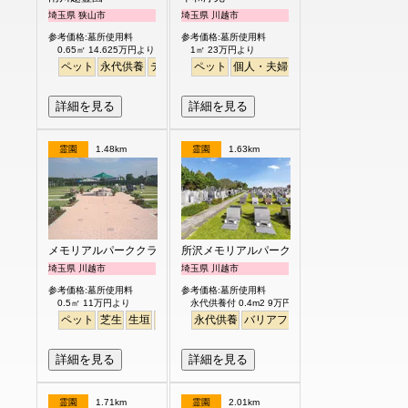
埼玉県 狭山市
埼玉県 川越市
参考価格:墓所使用料
参考価格:墓所使用料
0.65㎡ 14.625万円より
1㎡ 23万円より
ペット
永代供養
テラス
バリアフリー
ペット
個人・夫婦
永代供養
公園墓地
デ
詳細を見る
詳細を見る
霊園
1.48km
霊園
1.63km
メモリアルパーククラウドむさし野
所沢メモリアルパーク
埼玉県 川越市
埼玉県 川越市
参考価格:墓所使用料
参考価格:墓所使用料
0.5㎡ 11万円より
永代供養付 0.4m2 9万円より
ペット
芝生
生垣
テラス
永代供養
バリアフリー
バリアフリー
明るい
詳細を見る
詳細を見る
霊園
1.71km
霊園
2.01km