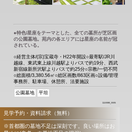
●特色/星座をテーマとした、全ての墓所が芝区画
の公園墓地。苑内の各エリアには星座の名前が冠
されている。
○経営主体/(宗)宝蔵寺・H22年開設○最寄駅/JR川
越線、東武東上線川越駅よりバスで約19分、西武
新宿線新所沢駅よりバスで約25分○宗教/一切不問
○総面積/3,380.56㎡○総区画数/863区画○設備/管理
事務所、駐車場、休憩所、法要施設
公園墓地
平坦
1110088_0005
見学予約・資料請求（無料）
※首都圏の墓地不足は深刻です。良い場所はお