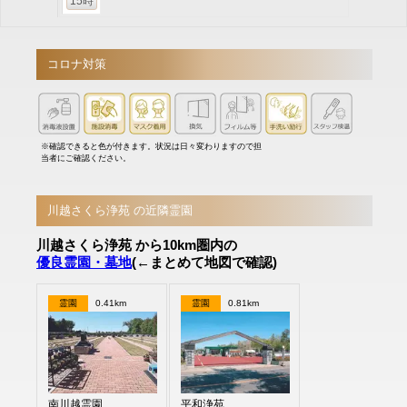
15時
コロナ対策
※確認できると色が付きます。状況は日々変わりますので担
当者にご確認ください。
川越さくら浄苑 の近隣霊園
川越さくら浄苑 から10km圏内の
優良霊園・墓地
(←まとめて地図で確認)
霊園
0.41km
霊園
0.81km
南川越霊園
平和浄苑