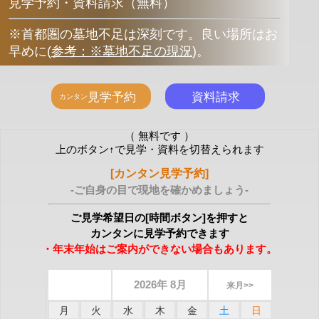
見学予約・資料請求（無料）
※首都圏の墓地不足は深刻です。良い場所はお
早めに
(
参考：※墓地不足の現況
)
。
（ 無料です ）
上のボタン↑で見学・資料を切替えられます
[カンタン見学予約]
-ご自身の目で現地を確かめましょう-
ご見学希望日の[時間ボタン]を押すと
カンタンに見学予約できます
・年末年始はご案内ができない場合もあります。
2026年 8月
来月>>
月
火
水
木
金
土
日