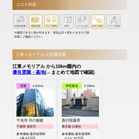
コロナ対策
※確認できると色が付きます。状況は日々変わりますので担
当者にご確認ください。
江東メモリアル の近隣霊園
江東メモリアル から10km圏内の
優良霊園・墓地
(←まとめて地図で確認)
霊廟
4.81km
寺院墓地
5.38km
千光寺 月の廟庭
真行院墓所
千葉県 浦安市
東京都 台東区
参考価格:墓所使用料
参考価格:墓所使用料
1基 83万円
0.2㎡ 50万円