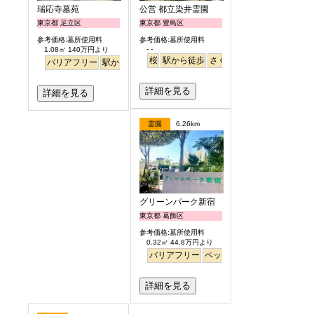
瑞応寺墓苑
公営 都立染井霊園
東京都 足立区
東京都 豊島区
参考価格:墓所使用料
参考価格:墓所使用料
- -
1.08㎡ 140万円より
桜
駅から徒歩
さくら
バリアフリー
駅から徒歩
詳細を見る
詳細を見る
霊園
6.26km
グリーンパーク新宿
東京都 葛飾区
参考価格:墓所使用料
0.32㎡ 44.8万円より
バリアフリー
ペット
永代供養
詳細を見る