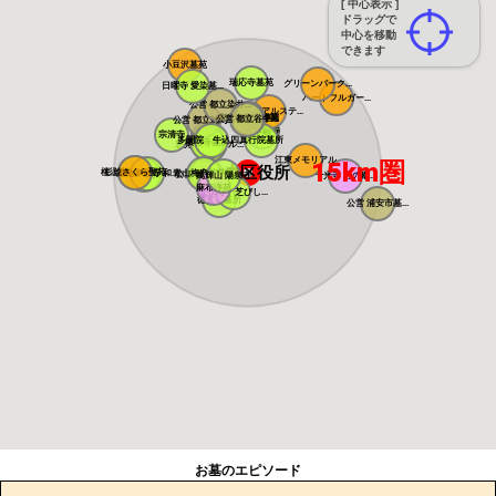
[ 中心表示 ]
ドラッグで
中心を移動
できます
小豆沢墓苑
瑞応寺墓苑
グリーンパーク...
日曜寺 愛染墓...
ハートフルガー...
公営 都立染井...
メモリアルステ...
寛永寺谷中霊園
寛永寺德川浄苑
公営 都立谷中...
公営 都立雑司...
東本願寺
宗清寺
感通寺
多聞院 牛込四...
真行院墓所
積徳寺墓所
恵光メモリアル...
瑞光寺
江東メモリアル
15km圏
中央区役所
桜上水 みたま...
杉並さくら聖苑
築地本願寺 和...
青山梅窓院墓苑
浄見寺
公営 都立青山...
萬輝山 陽泉寺
千光寺 月の廟...
麻布浄苑
正伝寺 芝びし...
徳玄寺墓所
公営 浦安市墓...
お墓のエピソード