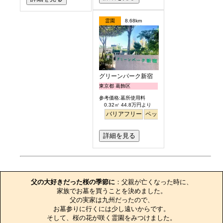
霊園
8.68km
グリーンパーク新宿
東京都 葛飾区
参考価格:墓所使用料
0.32㎡ 44.8万円より
バリアフリー
ペット
永代供養
詳細を見る
お墓のエピソード
父の大好きだった桜の季節に
：父親が亡くなった時に、

家族でお墓を買うことを決めました。

父の実家は九州だったので、

お墓参りに行くには少し遠いからです。

そして、桜の花が咲く霊園をみつけました。
