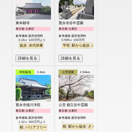
東本願寺
寛永寺谷中霊園
東京都 台東区
東京都 台東区
参考価格:墓所使用料
参考価格:墓所使用料
0.16㎡ 120万円より
0.595㎡ 150万円
徒歩
永代供養
平坦
駅から徒歩
バリアフリー
詳細を見る
詳細を見る
寺院墓地
2.4km
公営霊園
2.64km
寛永寺德川浄苑
公営 都立谷中霊園
東京都 台東区
東京都 台東区
参考価格:墓所使用料
参考価格:墓所使用料
- -
1.32㎡ 300万円より
桜
駅から徒歩
さくら
桜
バリアフリー