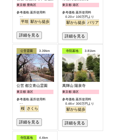
東京都 豊島区
東京都 港区
参考価格:墓所使用料
参考価格:墓所使用料
- -
0.20㎡ 100万円より
平坦
駅から徒歩
駅から徒歩
バリアフリー
永代供養
樹木
詳細を見る
詳細を見る
公営霊園
3.39km
寺院墓地
3.81km
公営 都立青山霊園
萬輝山 陽泉寺
東京都 港区
東京都 港区
参考価格:墓所使用料
参考価格:墓所使用料
- -
0.46㎡ 300万円より
桜
さくら
駅から徒歩
詳細を見る
詳細を見る
寺院墓地
4.4km