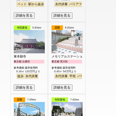
ペット
駅から徒歩
永代供養
バリアフリー
駅から徒歩
詳細を見る
詳細を見る
寺院墓地
5.81km
霊園
6.81km
東本願寺
メモリアルステーション南千住
東京都 台東区
東京都 荒川区
参考価格:墓所使用料
参考価格:墓所使用料
0.16㎡ 120万円より
0.45㎡ 54万円より
徒歩
永代供養
永代供養
平坦
バリアフリー
駅から徒歩
詳細を見る
詳細を見る
霊園
7.85km
寺院墓地
7.92km