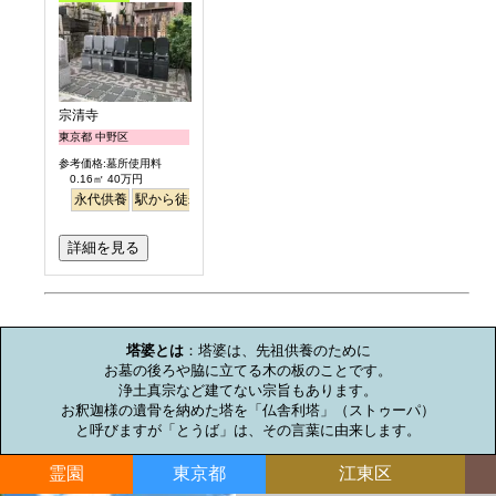
宗清寺
東京都 中野区
参考価格:墓所使用料
0.16㎡ 40万円
永代供養
駅から徒歩
詳細を見る
お墓のミニ知識
塔婆とは
：塔婆は、先祖供養のために

お墓の後ろや脇に立てる木の板のことです。

浄土真宗など建てない宗旨もあります。

お釈迦様の遺骨を納めた塔を「仏舎利塔」（ストゥーパ）

と呼びますが「とうば」は、その言葉に由来します。
霊園
東京都
江東区