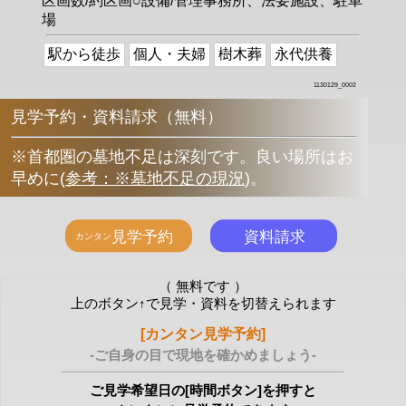
区画数/約区画○設備/管理事務所、法要施設、駐車
場
駅から徒歩
個人・夫婦
樹木葬
永代供養
1130129_0002
見学予約・資料請求（無料）
※首都圏の墓地不足は深刻です。良い場所はお
早めに
(
参考：※墓地不足の現況
)
。
（ 無料です ）
上のボタン↑で見学・資料を切替えられます
[カンタン見学予約]
-ご自身の目で現地を確かめましょう-
ご見学希望日の[時間ボタン]を押すと