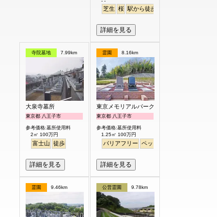
- -
芝生
桜
駅から徒歩
駅から徒歩
さくら
詳細を見る
寺院墓地
7.99km
霊園
8.16km
大泉寺墓所
東京メモリアルパーク
東京都 八王子市
東京都 八王子市
参考価格:墓所使用料
参考価格:墓所使用料
2㎡ 100万円
1.25㎡ 100万円
富士山
徒歩
バリアフリー
ペット
見晴らし・眺望
詳細を見る
詳細を見る
霊園
9.46km
公営霊園
9.78km