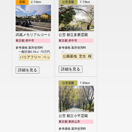
霊園
2.74km
公営霊園
7.73km
武蔵メモリアルコート
公営 都立多磨霊園
東京都 府中市
東京都 府中市
参考価格:墓所使用料
参考価格:墓所使用料
- -
一般区画0.54㎡ 75万円より
公園墓地
芝生
桜
さくら
バリアフリー
ペット
永代供養
個人・夫婦
詳細を見る
詳細を見る
公営霊園
7.85km
公営 都立小平霊園
東京都 東村山市
参考価格:墓所使用料