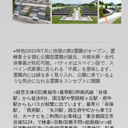
●特色/2022年7月に待望の第2霊園がオープン。霊
峰富士を望む公園型霊園が誕生。※樹木葬・永代
供養墓が対応可能。パティオはスペイン語で、ス
ペイン式家屋に見られる「中庭」を意味します。
霊園内には緑を多く取り入れ、公園に来ているよ
うな気分になれる霊園をコンセプトに開園
○経営主体/(宗)東福寺○最寄駅/JR南武線「谷保
駅」から徒歩6分。国立駅や聖蹟桜ヶ丘駅・府中
駅からもバスが頻繁に出ています。最寄り「谷保
駅」「西府駅」「矢川駅」国立府中ICから車で2
分。カーナビをご利用のお客様は「東京都国立市
谷保5124」で検索○宗教/宗教不問○総面積/㎡○総