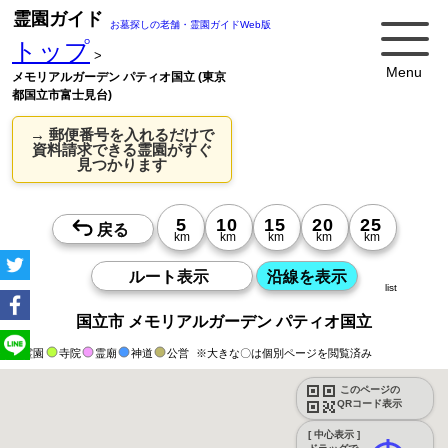
霊園ガイド
お墓探しの老舗・霊園ガイドWeb版
トップ
>
Menu
メモリアルガーデン パティオ国立 (東京
都国立市富士見台)
→ 郵便番号を入れるだけで
資料請求できる霊園がすぐ
見つかります
list
国立市 メモリアルガーデン パティオ国立
霊園
寺院
霊廟
神道
公営
※大きな〇は個別ページを閲覧済み
このページの
QRコード表示
[ 中心表示 ]