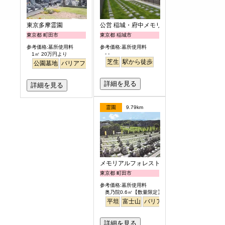
東京多摩霊園
公営 稲城・府中メモリアルパーク
東京都 町田市
東京都 稲城市
参考価格:墓所使用料
参考価格:墓所使用料
- -
1㎡ 20万円より
芝生
駅から徒歩
公園墓地
バリアフリー
詳細を見る
詳細を見る
霊園
9.79km
メモリアルフォレスト多摩
東京都 町田市
参考価格:墓所使用料
奥乃院0.6㎡【数量限定】 24万円より
平坦
富士山
バリアフリー
日本庭園
詳細を見る