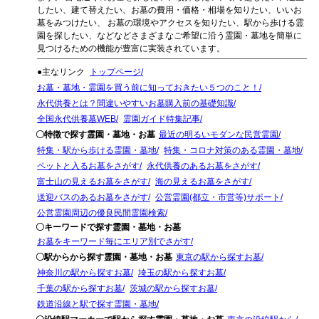
したい、建て替えたい、お墓の費用・価格・相場を知りたい、いいお
墓をみつけたい、 お墓の環境やアクセスを知りたい、駅から歩ける霊
園を探したい、などなどさまざまなご希望に沿う霊園・墓地を簡単に
見つけるための機能が豊富に実装されています。
●主なリンク
トップページ
お墓・墓地・霊園を買う前に知っておきたい５つのこと！
永代供養とは？間違いやすいお墓購入前の基礎知識
全国永代供養墓WEB
霊園ガイド特集記事
〇特徴で探す霊園・墓地・お墓
最近の明るいモダンな民営霊園
特集・駅から歩ける霊園・墓地
特集・コロナ対策のある霊園・墓地
ペットと入るお墓をさがす
永代供養のあるお墓をさがす
富士山の見えるお墓をさがす
海の見えるお墓をさがす
送迎バスのあるお墓をさがす
公営霊園(都立・市営等)サポート
公営霊園周辺の優良民間霊園検索
〇キーワードで探す霊園・墓地・お墓
お墓をキーワード毎にエリア別でさがす
〇駅からから探す霊園・墓地・お墓
東京の駅から探すお墓
神奈川の駅から探すお墓
埼玉の駅から探すお墓
千葉の駅から探すお墓
茨城の駅から探すお墓
鉄道沿線と駅で探す霊園・墓地