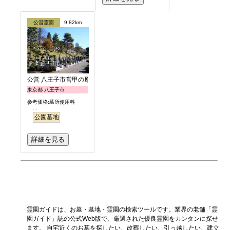
公営霊園
9.82km
公営 八王子市営甲の原霊園
東京都 八王子市
参考価格:墓所使用料
- -
公園墓地
詳細を見る
霊園ガイドは、お墓・墓地・霊園の検索ツールです。業界の老舗「霊
園ガイド」誌の公式Web版で、厳選された優良霊園をカンタンに探せ
ます。 自宅近くのお墓を探したい、改葬したい、引っ越したい、建立