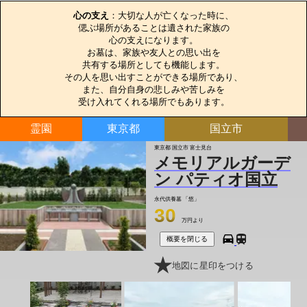
心の支え
：大切な人が亡くなった時に、

偲ぶ場所があることは遺された家族の

心の支えになります。

お墓は、家族や友人との思い出を

共有する場所としても機能します。

その人を思い出すことができる場所であり、

また、自分自身の悲しみや苦しみを

受け入れてくれる場所でもあります。
霊園
東京都
国立市
東京都 国立市 富士見台
メモリアルガーデ
ン パティオ国立
永代供養墓
「悠」
30
万円より
概要を閉じる
地図に星印をつける