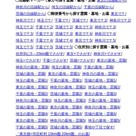
〇沿線駅マーカーで駅から探す霊園・墓地・お墓
東京の沿線駅から
神奈川の沿線駅から
埼玉の沿線駅から
千葉の沿線駅から
茨城の沿線駅から
〇郵便番号から探す霊園・墓地・お墓
東京で〒
神奈川で〒
埼玉で〒
千葉で〒
茨城で〒
東京で〒2
神奈川で〒2
埼玉で〒2
千葉で〒2
茨城で〒2
東京で〒3
神奈川で〒3
埼玉で〒3
千葉で〒3
茨城で〒3
東京で〒4
神奈川で〒4
埼玉で〒4
千葉で〒4
茨城で〒4
東京で〒5
神奈川で〒5
埼玉で〒5
千葉で〒5
茨城で〒5
〇住所別に探す霊園・墓地・お墓
住所別に5～25km圏でさがす
東京>でさがす
神奈川>でさがす
埼玉>でさがす
千葉>でさがす
茨城>でさがす
東京の墓地・霊園
神奈川の墓地・霊園
埼玉の墓地・霊園
千葉の墓地・霊園
茨城の墓地・霊園
東京の墓地・霊園1
神奈川の墓地・霊園1
埼玉の墓地・霊園1
千葉の墓地・霊園1
茨城の墓地・霊園1
東京の墓地・霊園2
神奈川の墓地・霊園2
埼玉の墓地・霊園2
千葉の墓地・霊園2
茨城の墓地・霊園2
東京の墓地・霊園3
神奈川の墓地・霊園3
埼玉の墓地・霊園3
千葉の墓地・霊園3
茨城の墓地・霊園3
東京の墓地・霊園4
神奈川の墓地・霊園4
埼玉の墓地・霊園4
千葉の墓地・霊園4
茨城の墓地・霊園4
東京の墓地・霊園5
神奈川の墓地・霊園5
埼玉の墓地・霊園5
千葉の墓地・霊園5
茨城の墓地・霊園5
番地や丁目で探す
「東京都>市区町村 10km圏 20km圏」のお墓