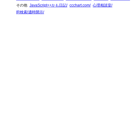
その他
JavaScript++かも日記
ccchart.com
心理相談室
IR検索|適時開示