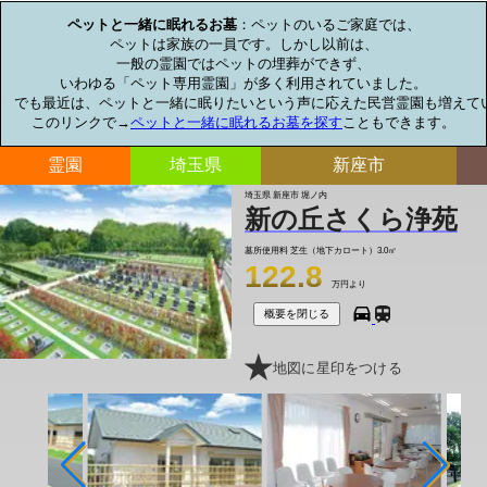
ペットと一緒に眠れるお墓
：ペットのいるご家庭では、

ペットは家族の一員です。しかし以前は、

一般の霊園ではペットの埋葬ができず、

いわゆる「ペット専用霊園」が多く利用されていました。

でも最近は、ペットと一緒に眠りたいという声に応えた民営霊園も増えてい
このリンクで→
ペットと一緒に眠れるお墓を探す
こともできます。
霊園
埼玉県
新座市
埼玉県 新座市 堀ノ内
新の丘さくら浄苑
墓所使用料
芝生（地下カロート）3.0㎡
122.8
万円より
概要を閉じる
地図に星印をつける