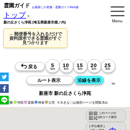
霊園ガイド
お墓探しの老舗・霊園ガイドWeb版
トップ
>
Menu
新の丘さくら浄苑 (埼玉県新座市堀ノ内)
→ 郵便番号を入れるだけで
資料請求できる霊園がすぐ
見つかります
list
新座市 新の丘さくら浄苑
霊園
寺院
霊廟
神道
公営
※大きな〇は個別ページを閲覧済み
このページの
QRコード表示
[ 中心表示 ]