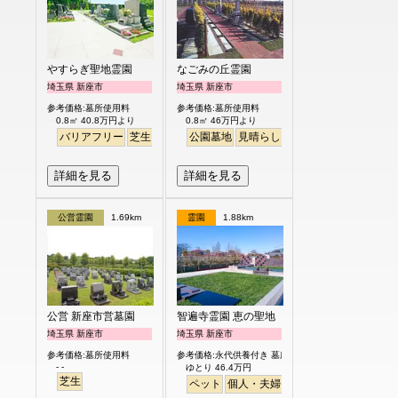
やすらぎ聖地霊園
なごみの丘霊園
埼玉県 新座市
埼玉県 新座市
参考価格:墓所使用料
参考価格:墓所使用料
0.8㎡ 40.8万円より
0.8㎡ 46万円より
バリアフリー
芝生
ペット
公園墓地
明るい
見晴らし・眺望
バリアフリー
詳細を見る
詳細を見る
公営霊園
1.69km
霊園
1.88km
公営 新座市営墓園
智遍寺霊園 恵の聖地
埼玉県 新座市
埼玉県 新座市
参考価格:墓所使用料
参考価格:永代供養付き 墓所使用料
- -
ゆとり 46.4万円
芝生
ペット
個人・夫婦
永代供養
樹木葬
ガー