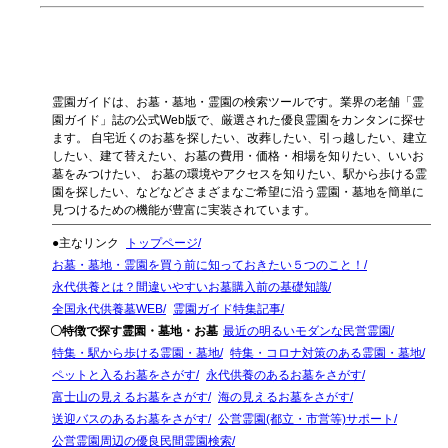
霊園ガイドは、お墓・墓地・霊園の検索ツールです。業界の老舗「霊
園ガイド」誌の公式Web版で、厳選された優良霊園をカンタンに探せ
ます。 自宅近くのお墓を探したい、改葬したい、引っ越したい、建立
したい、建て替えたい、お墓の費用・価格・相場を知りたい、いいお
墓をみつけたい、 お墓の環境やアクセスを知りたい、駅から歩ける霊
園を探したい、などなどさまざまなご希望に沿う霊園・墓地を簡単に
見つけるための機能が豊富に実装されています。
●主なリンク
トップページ
お墓・墓地・霊園を買う前に知っておきたい５つのこと！
永代供養とは？間違いやすいお墓購入前の基礎知識
全国永代供養墓WEB
霊園ガイド特集記事
〇特徴で探す霊園・墓地・お墓
最近の明るいモダンな民営霊園
特集・駅から歩ける霊園・墓地
特集・コロナ対策のある霊園・墓地
ペットと入るお墓をさがす
永代供養のあるお墓をさがす
富士山の見えるお墓をさがす
海の見えるお墓をさがす
送迎バスのあるお墓をさがす
公営霊園(都立・市営等)サポート
公営霊園周辺の優良民間霊園検索