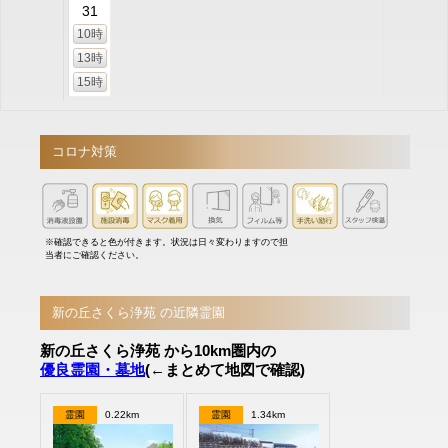
31
10時
13時
15時
コロナ対策
※確認できると色が付きます。状況は日々変わりますので担
当者にご確認ください。
新の丘さくら浄苑 の近隣霊園
新の丘さくら浄苑 から10km圏内の
優良霊園・墓地
(←まとめて地図で確認)
霊園
0.22km
霊園
1.34km