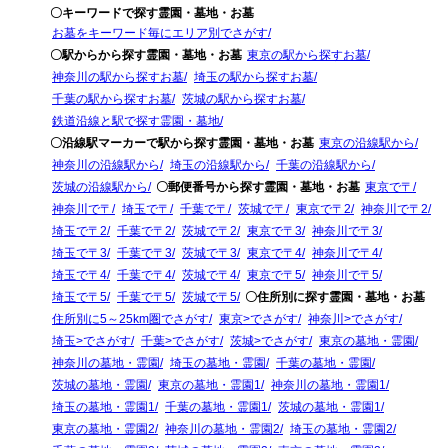
〇キーワードで探す霊園・墓地・お墓
お墓をキーワード毎にエリア別でさがす
〇駅からから探す霊園・墓地・お墓
東京の駅から探すお墓
神奈川の駅から探すお墓
埼玉の駅から探すお墓
千葉の駅から探すお墓
茨城の駅から探すお墓
鉄道沿線と駅で探す霊園・墓地
〇沿線駅マーカーで駅から探す霊園・墓地・お墓
東京の沿線駅から
神奈川の沿線駅から
埼玉の沿線駅から
千葉の沿線駅から
茨城の沿線駅から
〇郵便番号から探す霊園・墓地・お墓
東京で〒
神奈川で〒
埼玉で〒
千葉で〒
茨城で〒
東京で〒2
神奈川で〒2
埼玉で〒2
千葉で〒2
茨城で〒2
東京で〒3
神奈川で〒3
埼玉で〒3
千葉で〒3
茨城で〒3
東京で〒4
神奈川で〒4
埼玉で〒4
千葉で〒4
茨城で〒4
東京で〒5
神奈川で〒5
埼玉で〒5
千葉で〒5
茨城で〒5
〇住所別に探す霊園・墓地・お墓
住所別に5～25km圏でさがす
東京>でさがす
神奈川>でさがす
埼玉>でさがす
千葉>でさがす
茨城>でさがす
東京の墓地・霊園
神奈川の墓地・霊園
埼玉の墓地・霊園
千葉の墓地・霊園
茨城の墓地・霊園
東京の墓地・霊園1
神奈川の墓地・霊園1
埼玉の墓地・霊園1
千葉の墓地・霊園1
茨城の墓地・霊園1
東京の墓地・霊園2
神奈川の墓地・霊園2
埼玉の墓地・霊園2