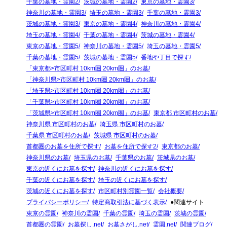
千葉の墓地・霊園2
茨城の墓地・霊園2
東京の墓地・霊園3
神奈川の墓地・霊園3
埼玉の墓地・霊園3
千葉の墓地・霊園3
茨城の墓地・霊園3
東京の墓地・霊園4
神奈川の墓地・霊園4
埼玉の墓地・霊園4
千葉の墓地・霊園4
茨城の墓地・霊園4
東京の墓地・霊園5
神奈川の墓地・霊園5
埼玉の墓地・霊園5
千葉の墓地・霊園5
茨城の墓地・霊園5
番地や丁目で探す
「東京都>市区町村 10km圏 20km圏」のお墓
「神奈川県>市区町村 10km圏 20km圏」のお墓
「埼玉県>市区町村 10km圏 20km圏」のお墓
「千葉県>市区町村 10km圏 20km圏」のお墓
「茨城県>市区町村 10km圏 20km圏」のお墓
東京都 市区町村のお墓
神奈川県 市区町村のお墓
埼玉県 市区町村のお墓
千葉県 市区町村のお墓
茨城県 市区町村のお墓
首都圏のお墓を住所で探す
お墓を住所で探す2
東京都のお墓
神奈川県のお墓
埼玉県のお墓
千葉県のお墓
茨城県のお墓
東京の近くにお墓を探す
神奈川の近くにお墓を探す
千葉の近くにお墓を探す
埼玉の近くにお墓を探す
茨城の近くにお墓を探す
市区町村別霊園一覧
会社概要
プライバシーポリシー
特定商取引法に基づく表示
●関連サイト
東京の霊園
神奈川の霊園
千葉の霊園
埼玉の霊園
茨城の霊園
首都圏の霊園
お墓探し.net
お墓さがし.net
霊園.net
関連ブログ