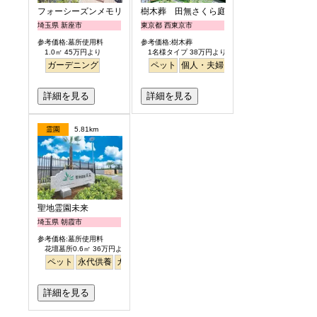
フォーシーズンメモリアル新座
樹木葬 田無さくら庭園
埼玉県 新座市
東京都 西東京市
参考価格:墓所使用料
参考価格:樹木葬
1.0㎡ 45万円より
1名様タイプ 38万円より
ガーデニング
ペット
個人・夫婦
永代供養
樹木葬
公園
詳細を見る
詳細を見る
霊園
5.81km
聖地霊園未来
埼玉県 朝霞市
参考価格:墓所使用料
花壇墓所0.6㎡ 36万円より
ペット
永代供養
ガーデニング
公園墓地
テラス
明るい
詳細を見る