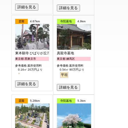
詳細を見る
詳細を見る
霊園
4.67km
寺院墓地
4.9km
東本願寺 ひばりが丘浄苑
真龍寺墓地
東京都 西東京市
東京都 練馬区
参考価格:墓所使用料
参考価格:墓所使用料
0.16㎡ 20万円より
0.54㎡ 90万円より
平坦
詳細を見る
詳細を見る
霊園
5.28km
寺院墓地
5.3km