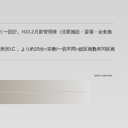
ー設計。H23.2月新管理棟（法要施設・斎場・会食施
I.C.」より約15分○宗教/一切不問○総区画数/870区画
1110073_0001,0002