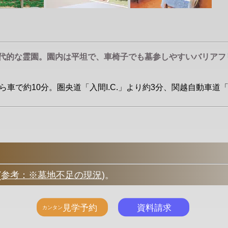
代的な霊園。園内は平坦で、車椅子でも墓参しやすいバリアフリ
ら車で約10分。圏央道「入間I.C.」より約3分、関越自動車道「所沢
(
参考：※墓地不足の現況
)
。