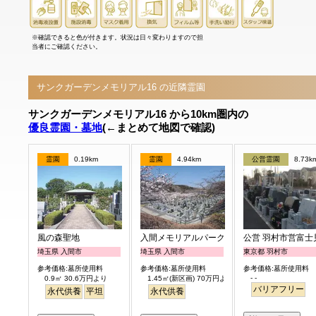
※確認できると色が付きます。状況は日々変わりますので担
当者にご確認ください。
サンクガーデンメモリアル16 の近隣霊園
サンクガーデンメモリアル16 から10km圏内の
優良霊園・墓地
(←まとめて地図で確認)
霊園
0.19km
霊園
4.94km
公営霊園
8.73k
風の森聖地
入間メモリアルパーク
公営 羽村市営富士
埼玉県 入間市
埼玉県 入間市
東京都 羽村市
参考価格:墓所使用料
参考価格:墓所使用料
参考価格:墓所使用料
- -
0.9㎡ 30.6万円より
1.45㎡(新区画) 70万円より
バリアフリー
永代供養
平坦
永代供養