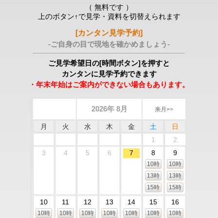
（ 無料です ）
上のボタン↑で見学・資料を切替えられます
[カンタン見学予約]
-ご自身の目で現地を確かめましょう-
ご見学希望日の[時間ボタン]を押すと
カンタンに見学予約できます
・年末年始はご案内ができない場合もあります。
2026年 8月
来月>>
月
火
水
木
金
土
日
1
2
3
4
5
6
7
8
9
10時
10時
13時
13時
15時
15時
10
11
12
13
14
15
16
10時
10時
10時
10時
10時
10時
10時