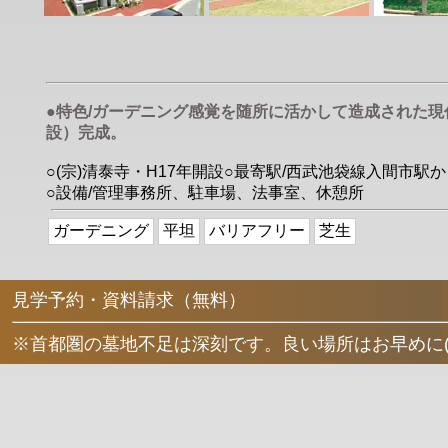
●特色/ガーデニング感覚を随所に活かして造成された現
設）完成。
○(宗)清泰寺・H17年開設○最寄駅/西武池袋線入間市駅か
○設備/管理事務所、駐車場、法事室、休憩所
ガーデニング
平坦
バリアフリー
芝生
見学予約・資料請求（無料）
※首都圏の墓地不足は深刻です。良い場所はお早めに