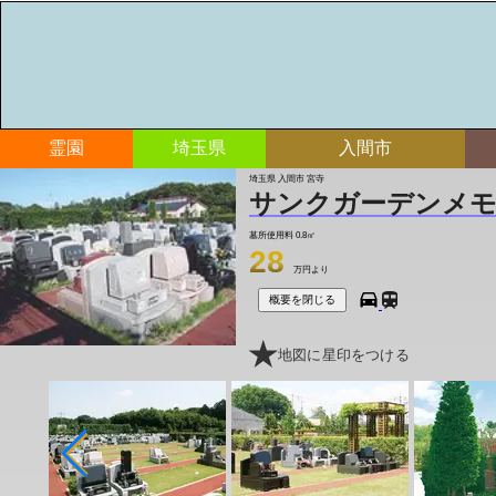
霊園
埼玉県
入間市
埼玉県 入間市 宮寺
サンクガーデンメモ
墓所使用料
0.8㎡
28
万円より
概要を閉じる
地図に星印をつける