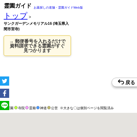
霊園ガイド
お墓探しの老舗・霊園ガイドWeb版
トップ
>
サンクガーデンメモリアル16 (埼玉県入
間市宮寺)
→ 郵便番号を入れるだけで
資料請求できる霊園がすぐ
見つかります
霊園
寺院
霊廟
神道
公営
※大きな〇は個別ページを閲覧済み