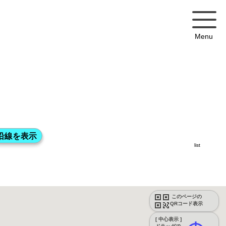
Menu
list
このページの
QRコード表示
[ 中心表示 ]