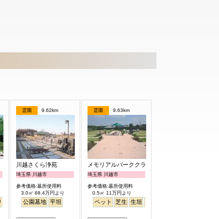
霊園
9.62km
霊園
9.63km
川越さくら浄苑
メモリアルパーククラウドむさし野
埼玉県 川越市
埼玉県 川越市
参考価格:墓所使用料
参考価格:墓所使用料
3.0㎡ 68.4万円より
0.5㎡ 11万円より
リー
イン
桜
公園墓地
バリアフリー
平坦
平坦
明るい
ペット
芝生
生垣
テラス
バリアフリー
明る