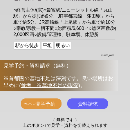
○経営主体/(宗)○最寄駅/ニューシャトル線「丸山
駅」から徒歩約9分、JR宇都宮線「蓮田駅」から
車で約5分、JR高崎線「上尾駅」から車で約10分
○宗教/宗教一切不問○総面積/6,600㎡○総区画数/約
2,000区画○設備/管理棟、駐車場、休憩所
駅から徒歩
平坦
明るい
1110133_0005
見学予約・資料請求（無料）
※首都圏の墓地不足は深刻です。良い場所はお
早めに
(
参考：※墓地不足の現況
)
。
（ 無料です ）
上のボタン↑で見学・資料を切替えられます