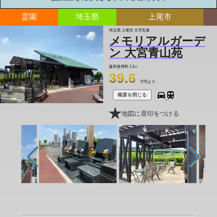
霊園
埼玉県
上尾市
埼玉県 上尾市 大字瓦葺
メモリアルガーデ
ン 大宮青山苑
墓所使用料
1.2㎡
39.6
万円より
概要を閉じる
地図に星印をつける