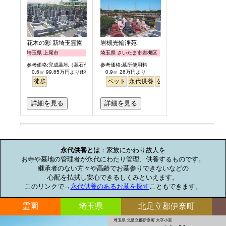
花木の彩 新埼玉霊園
岩槻光輪浄苑
埼玉県 上尾市
埼玉県 さいたま市岩槻区
参考価格:完成墓地（墓石代含）
参考価格:墓所使用料
0.6㎡ 99.65万円より(税別)
0.9㎡ 26万円より
徒歩
ペット
永代供養
公園墓地
芝生
見晴らし
詳細を見る
詳細を見る
お墓のミニ知識
永代供養とは
：家族にかわり故人を

お寺や墓地の管理者が永代にわたり管理、供養するものです。

継承者のない方々や高齢でお墓参りできないなどの

心配を払拭し安心できるしくみといえます。

このリンクで→
永代供養のあるお墓を探す
こともできます。
霊園
埼玉県
北足立郡伊奈町
埼玉県 北足立郡伊奈町 大字小室