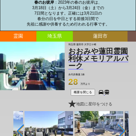
春のお彼岸
：2023年の春のお彼岸は、

3月18日（土）から3月24日（金）までの

7日間となります。正確には3月21日の

春分の日を中日とする前後3日間で

先祖に感謝や供養するため行われる行事です。
霊園
埼玉県
蓮田市
埼玉県 蓮田市 大字江ケ崎
おおみや蓮田霊園
利休メモリアルパ
ーク
永代供養墓
1体
28
万円より
概要を閉じる
地図に星印をつける