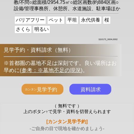
教/不問○総面積/2954.75㎡○総区画数/約884区画○
設備/管理事務所、休憩所、水道施設、駐車場ほか
バリアフリー
ペット
平坦
永代供養
桜
さくら
明るい
1110173_0004,0002
見学予約・資料請求（無料）
※首都圏の墓地不足は深刻です。良い場所はお
早めに
(
参考：※墓地不足の現況
)
。
（ 無料です ）
上のボタン↑で見学・資料を切替えられます
[カンタン見学予約]
-ご自身の目で現地を確かめましょう-