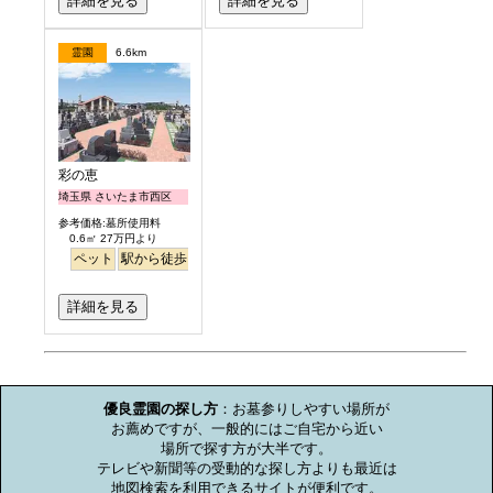
詳細を見る
詳細を見る
霊園
6.6km
彩の恵
埼玉県 さいたま市西区
参考価格:墓所使用料
0.6㎡ 27万円より
ペット
駅から徒歩
明るい
詳細を見る
お墓のミニ知識
優良霊園の探し方
：お墓参りしやすい場所が

お薦めですが、一般的にはご自宅から近い

場所で探す方が大半です。

テレビや新聞等の受動的な探し方よりも最近は

地図検索を利用できるサイトが便利です。