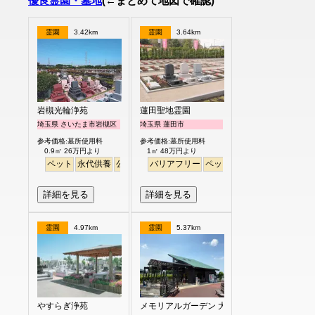
優良霊園・墓地
(←まとめて地図で確認)
霊園
3.42km
霊園
3.64km
岩槻光輪浄苑
蓮田聖地霊園
埼玉県 さいたま市岩槻区
埼玉県 蓮田市
参考価格:墓所使用料
参考価格:墓所使用料
0.9㎡ 26万円より
1㎡ 48万円より
ペット
永代供養
公園墓地
バリアフリー
芝生
見晴らし・眺望
ペット
平坦
平坦
永代供養
桜
詳細を見る
詳細を見る
霊園
4.97km
霊園
5.37km
やすらぎ浄苑
メモリアルガーデン 大宮青山苑