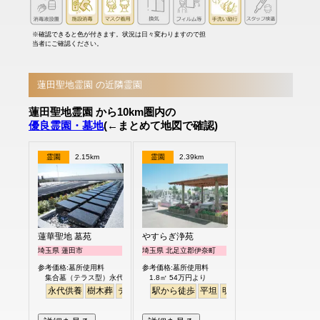
※確認できると色が付きます。状況は日々変わりますので担
当者にご確認ください。
蓮田聖地霊園 の近隣霊園
蓮田聖地霊園 から10km圏内の
優良霊園・墓地
(←まとめて地図で確認)
霊園
2.15km
霊園
2.39km
蓮華聖地 墓苑
やすらぎ浄苑
埼玉県 蓮田市
埼玉県 北足立郡伊奈町
参考価格:墓所使用料
参考価格:墓所使用料
集合墓（テラス型）永代供養制度付 30万円
1.8㎡ 54万円より
永代供養
樹木葬
テラス
平坦
駅から徒歩
平坦
明るい