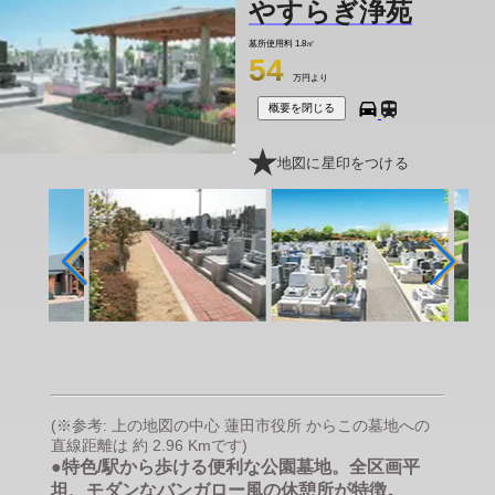
やすらぎ浄苑
墓所使用料
1.8㎡
54
万円より
概要を閉じる
地図に星印をつける
(※参考: 上の地図の中心 蓮田市役所 からこの墓地への
直線距離は 約 2.96 Kmです)
●特色/駅から歩ける便利な公園墓地。全区画平
坦、モダンなバンガロー風の休憩所が特徴。