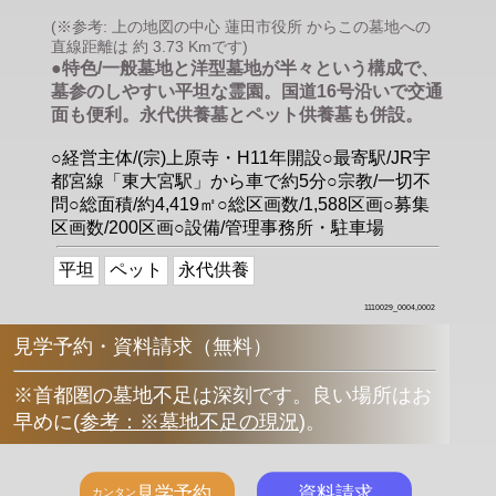
(※参考: 上の地図の中心 蓮田市役所 からこの墓地への
直線距離は 約 3.73 Kmです)
●特色/一般墓地と洋型墓地が半々という構成で、
墓参のしやすい平坦な霊園。国道16号沿いで交通
面も便利。永代供養墓とペット供養墓も併設。
○経営主体/(宗)上原寺・H11年開設○最寄駅/JR宇
都宮線「東大宮駅」から車で約5分○宗教/一切不
問○総面積/約4,419㎡○総区画数/1,588区画○募集
区画数/200区画○設備/管理事務所・駐車場
平坦
ペット
永代供養
1110029_0004,0002
見学予約・資料請求（無料）
※首都圏の墓地不足は深刻です。良い場所はお
早めに
(
参考：※墓地不足の現況
)
。