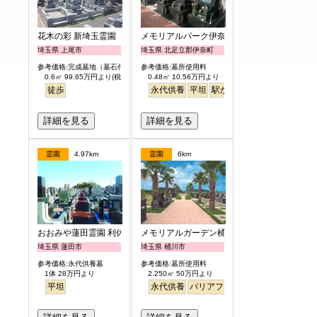
花木の彩 新埼玉霊園
メモリアルパーク伊奈
埼玉県 上尾市
埼玉県 北足立郡伊奈町
参考価格:完成墓地（墓石代含）
参考価格:墓所使用料
0.6㎡ 99.65万円より(税別)
0.48㎡ 10.56万円より
徒歩
永代供養
平坦
駅から徒歩
バリアフリー
詳細を見る
詳細を見る
霊園
4.97km
霊園
6km
おおみや蓮田霊園 利休メモリアルパーク
メモリアルガーデン桶川霊園
埼玉県 蓮田市
埼玉県 桶川市
参考価格:永代供養墓
参考価格:墓所使用料
1体 28万円より
2.250㎡ 50万円より
平坦
永代供養
バリアフリー
明るい