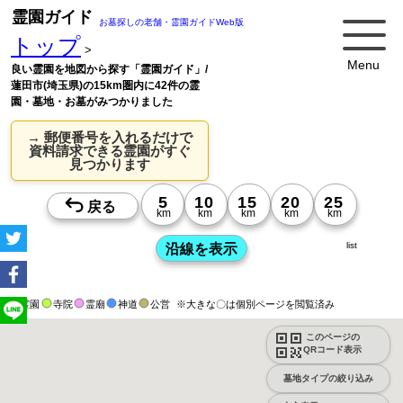
霊園ガイド
お墓探しの老舗・霊園ガイドWeb版
トップ
>
Menu
良い霊園を地図から探す「霊園ガイド」/
蓮田市(埼玉県)の15km圏内に42件の霊
園・墓地・お墓がみつかりました
→ 郵便番号を入れるだけで
資料請求できる霊園がすぐ
見つかります
list
霊園
寺院
霊廟
神道
公営
※大きな〇は個別ページを閲覧済み
このページの
QRコード表示
墓地タイプの絞り込み