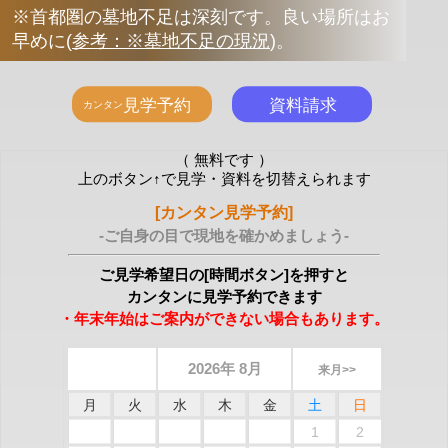
※首都圏の墓地不足は深刻です。良い場所はお
早めに
(
参考：※墓地不足の現況
)
。
（ 無料です ）
上のボタン↑で見学・資料を切替えられます
[カンタン見学予約]
-ご自身の目で現地を確かめましょう-
ご見学希望日の[時間ボタン]を押すと
カンタンに見学予約できます
・年末年始はご案内ができない場合もあります。
2026年 8月
来月>>
月
火
水
木
金
土
日
1
2