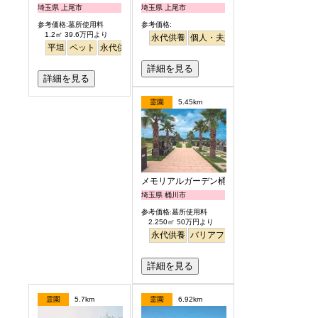
埼玉県 上尾市
埼玉県 上尾市
参考価格:墓所使用料
参考価格:
1.2㎡ 39.6万円より
永代供養
個人・夫婦
さくら
桜
駅から徒
平坦
ペット
永代供養
詳細を見る
詳細を見る
霊園
5.45km
メモリアルガーデン桶川霊園
埼玉県 桶川市
参考価格:墓所使用料
2.250㎡ 50万円より
永代供養
バリアフリー
明るい
詳細を見る
霊園
5.7km
霊園
6.92km