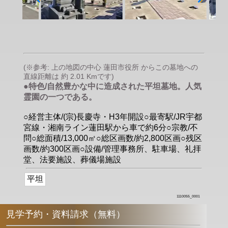
(※参考: 上の地図の中心 蓮田市役所 からこの墓地への
直線距離は 約 2.01 Kmです)
●特色/自然豊かな中に造成された平坦墓地。人気
霊園の一つである。
○経営主体/(宗)長慶寺・H3年開設○最寄駅/JR宇都
宮線・湘南ライン蓮田駅から車で約6分○宗教/不
問○総面積/13,000㎡○総区画数/約2,800区画○残区
画数/約300区画○設備/管理事務所、駐車場、礼拝
堂、法要施設、葬儀場施設
平坦
1110055_0001
見学予約・資料請求（無料）