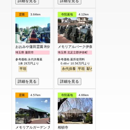
詳細を見る
詳細を見る
霊園
3.64km
寺院墓地
4.12km
おおみや蓮田霊園 利休メモリアルパーク
メモリアルパーク伊奈
埼玉県 蓮田市
埼玉県 北足立郡伊奈町
参考価格:永代供養墓
参考価格:墓所使用料
1体 28万円より
0.48㎡ 10.56万円より
平坦
永代供養
平坦
駅から徒歩
バリアフリー
詳細を見る
詳細を見る
霊園
4.57km
寺院墓地
4.66km
メモリアルガーデン 大宮青山苑
相頓寺