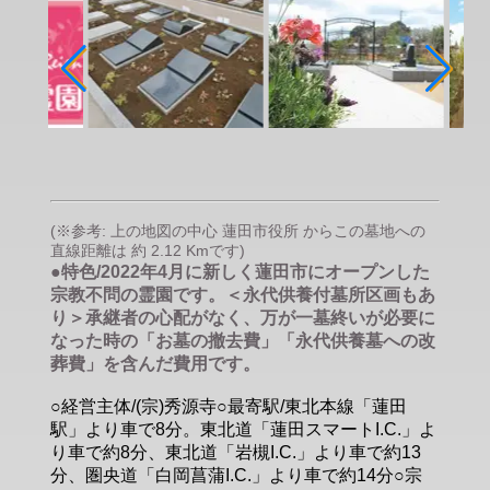
(※参考: 上の地図の中心 蓮田市役所 からこの墓地への
直線距離は 約 2.12 Kmです)
●特色/2022年4月に新しく蓮田市にオープンした
宗教不問の霊園です。＜永代供養付墓所区画もあ
り＞承継者の心配がなく、万が一墓終いが必要に
なった時の「お墓の撤去費」「永代供養墓への改
葬費」を含んだ費用です。
○経営主体/(宗)秀源寺○最寄駅/東北本線「蓮田
駅」より車で8分。東北道「蓮田スマートI.C.」よ
り車で約8分、東北道「岩槻I.C.」より車で約13
分、圏央道「白岡菖蒲I.C.」より車で約14分○宗