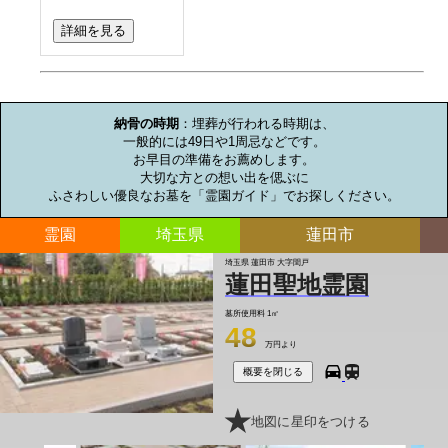
詳細を見る
お墓のミニ知識
納骨の時期
：埋葬が行われる時期は、

一般的には49日や1周忌などです。

お早目の準備をお薦めします。

大切な方との想い出を偲ぶに

ふさわしい優良なお墓を「霊園ガイド」でお探しください。
霊園
埼玉県
蓮田市
埼玉県 蓮田市 大字閏戸
蓮田聖地霊園
墓所使用料
1㎡
48
万円より
概要を閉じる
地図に星印をつける