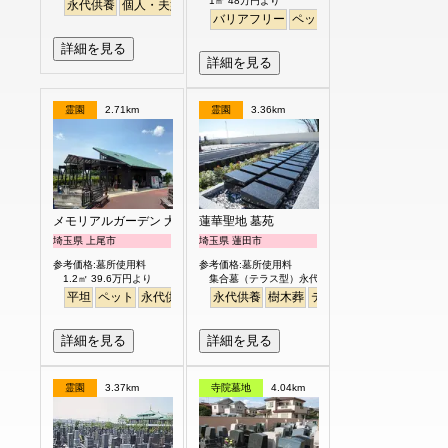
1㎡ 48万円より
永代供養
個人・夫婦
さくら
桜
駅から徒歩
バリアフリー
ペット
平坦
永代供養
桜
詳細を見る
詳細を見る
霊園
2.71km
霊園
3.36km
メモリアルガーデン 大宮青山苑
蓮華聖地 墓苑
埼玉県 上尾市
埼玉県 蓮田市
参考価格:墓所使用料
参考価格:墓所使用料
1.2㎡ 39.6万円より
集合墓（テラス型）永代供養制度付 30万円
平坦
ペット
永代供養
永代供養
樹木葬
テラス
平坦
詳細を見る
詳細を見る
霊園
3.37km
寺院墓地
4.04km