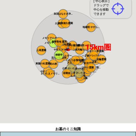
[ 中心表示 ]
ドラッグで
中心を移動
できます
加須はなさき浄...
久喜清久霊園
久喜聖地公苑
地蔵院 やすら...
メモリアルガー...
蓮華聖地 墓苑
メモリアルパー...
蓮田聖地霊園
15km圏
おおみや蓮田霊...
春日部メモリア...
蓮田市役所
やすらぎ浄苑
岩槻光輪浄苑
上尾霊園
かすかべ東霊園
相頓寺
グリーンパーク...
メモリアルガー...
一ノ割駅前霊園
花木の彩 新埼...
光輪霊園
メモリアル越谷...
いわつき聖地霊...
槻の城山霊園
せんげん台西霊...
大宮霊園
彩光浄苑
東陽の杜霊園 ...
彩の恵
ひかり霊園 憩...
公営 さいたま...
越谷しらこばと...
染谷の里 大宮...
やすらぎの杜
しらこばとメモ...
メモリアルパー...
さぎ山聖地墓苑
公営 さいたま...
桜華苑
さいたまメモリ...
メモリアルパー...
むさしの聖地 ...
浦和東霊園
お墓のミニ知識