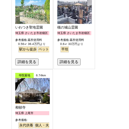
いわつき聖地霊園
槻の城山霊園
埼玉県 さいたま市岩槻区
埼玉県 さいたま市岩槻区
参考価格:墓所使用料
参考価格:墓所使用料
0.56㎡ 36.4万円より
0.6㎡ 33万円より
駅から徒歩
ペット
明るい
平坦
詳細を見る
詳細を見る
寺院墓地
6.74km
相頓寺
埼玉県 上尾市
参考価格:
永代供養
個人・夫婦
さくら
桜
駅から徒歩