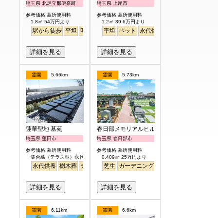
埼玉県 北足立郡伊奈町
埼玉県 上尾市
参考価格:墓所使用料
参考価格:墓所使用料
1.8㎡ 54万円より
1.2㎡ 39.6万円より
駅から徒歩
平坦
明るい
平坦
ペット
永代供養
詳細を見る
詳細を見る
霊園
5.66km
霊園
5.73km
蓮華聖地 墓苑
春日部メモリアルヒルズ
埼玉県 蓮田市
埼玉県 春日部市
参考価格:墓所使用料
参考価格:墓所使用料
集合墓（テラス型）永代供養制度付 30万円
0.409㎡ 25万円より
永代供養
樹木葬
テラス
平坦
芝生
ガーデニング
詳細を見る
詳細を見る
霊園
6.11km
霊園
6.6km