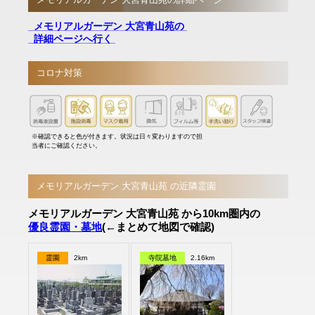
メモリアルガーデン 大宮青山苑の
詳細ページへ行く
コロナ対策
※確認できると色が付きます。状況は日々変わりますので担
当者にご確認ください。
メモリアルガーデン 大宮青山苑 の近隣霊園
メモリアルガーデン 大宮青山苑 から10km圏内の
優良霊園・墓地
(←まとめて地図で確認)
霊園
2km
寺院墓地
2.16km