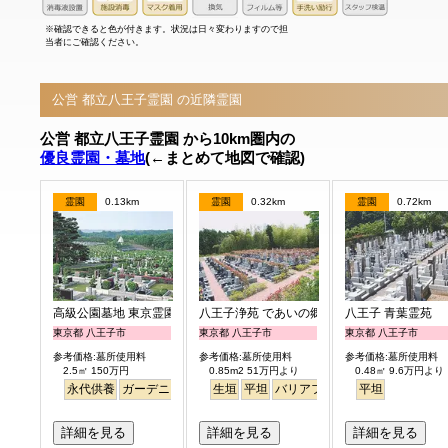
※確認できると色が付きます。状況は日々変わりますので担
当者にご確認ください。
公営 都立八王子霊園 の近隣霊園
公営 都立八王子霊園 から10km圏内の
優良霊園・墓地
(←まとめて地図で確認)
霊園
0.13km
霊園
0.32km
霊園
0.72km
高級公園墓地 東京霊園
八王子浄苑 であいの郷
八王子 青葉霊苑
東京都 八王子市
東京都 八王子市
東京都 八王子市
参考価格:墓所使用料
参考価格:墓所使用料
参考価格:墓所使用料
2.5㎡ 150万円
0.85m2 51万円より
0.48㎡ 9.6万円より
永代供養
ガーデニング
公園墓地
生垣
平坦
デザイン
バリアフリー
高級
平坦
詳細を見る
詳細を見る
詳細を見る