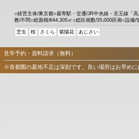
○経営主体/東京都○最寄駅・交通/JR中央線・京王線「
教/不問○総面積/644,305㎡○総区画数/35,000区画○
芝生
桜
さくら
紫陽花
あじさい
見学予約・資料請求（無料）
※首都圏の墓地不足は深刻です。良い場所はお早めに