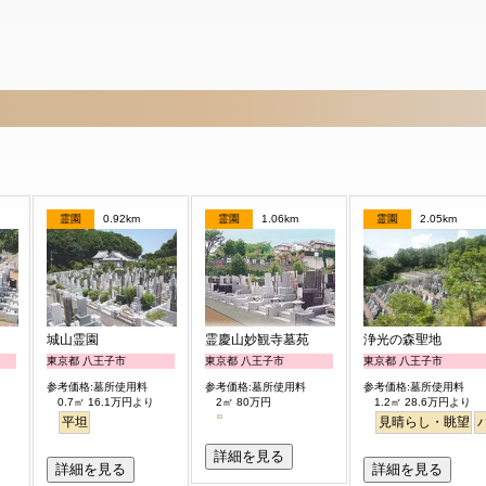
霊園
0.92km
霊園
1.06km
霊園
2.05km
城山霊園
霊慶山妙観寺墓苑
浄光の森聖地
東京都 八王子市
東京都 八王子市
東京都 八王子市
参考価格:墓所使用料
参考価格:墓所使用料
参考価格:墓所使用料
0.7㎡ 16.1万円より
2㎡ 80万円
1.2㎡ 28.6万円より
平坦
見晴らし・眺望
詳細を見る
詳細を見る
詳細を見る