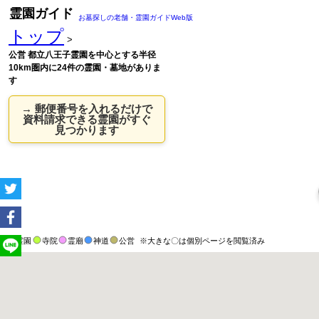
霊園ガイド
お墓探しの老舗・霊園ガイドWeb版
トップ
>
公営 都立八王子霊園を中心とする半径
10km圏内に24件の霊園・墓地がありま
す
→ 郵便番号を入れるだけで
資料請求できる霊園がすぐ
見つかります
霊園
寺院
霊廟
神道
公営
※大きな〇は個別ページを閲覧済み