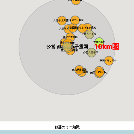
大型公園墓地 ...
たきやま台墓苑
八王子 上川霊...
萩霊園
東京ゆりが丘苑
帝釈天 むさし...
八王子メモリア...
公営 八王子市...
浄光の森聖地
大泉寺墓所
城山霊園
八王子 青葉霊...
10km圏
公営 都立八王子霊園
高級公園墓地 ...
八王子浄苑 で...
霊慶山妙観寺墓...
公営 八王子市...
東京メモリアル...
東京秋田霊園
まや霊園
武蔵岡霊園
メモリアルパー...
メモリアルパー...
町田こもれびの...
お墓のミニ知識