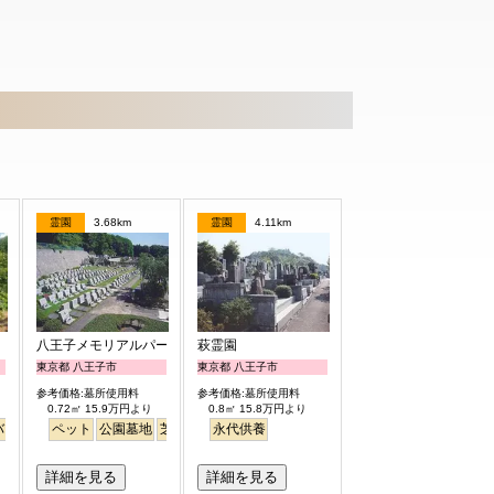
霊園
3.68km
霊園
4.11km
八王子メモリアルパーク
萩霊園
東京都 八王子市
東京都 八王子市
参考価格:墓所使用料
参考価格:墓所使用料
0.72㎡ 15.9万円より
0.8㎡ 15.8万円より
バリアフリー
ペット
公園墓地
芝生
永代供養
詳細を見る
詳細を見る