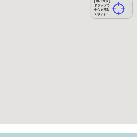
[ 中心表示 ]
ドラッグで
中心を移動
できます