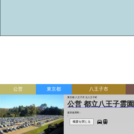
公営
東京都
八王子市
東京都 八王子市 元八王子町
公営 都立八王子霊園
墓所使用料
-
-
概要を閉じる