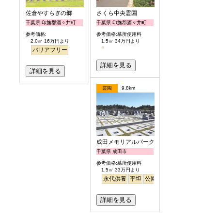
佐倉やすらぎの郷
さくら中央霊園
千葉県 印旛郡酒々井町
千葉県 印旛郡酒々井町
参考価格:
参考価格:墓所使用料
2.0㎡ 16万円より
1.5㎡ 34万円より
バリアフリー
詳細を見る
詳細を見る
霊園
9.8km
成田メモリアルパーク
千葉県 成田市
参考価格:墓所使用料
1.5㎡ 33万円より
永代供養
平坦
公園墓地
明るい
詳細を見る