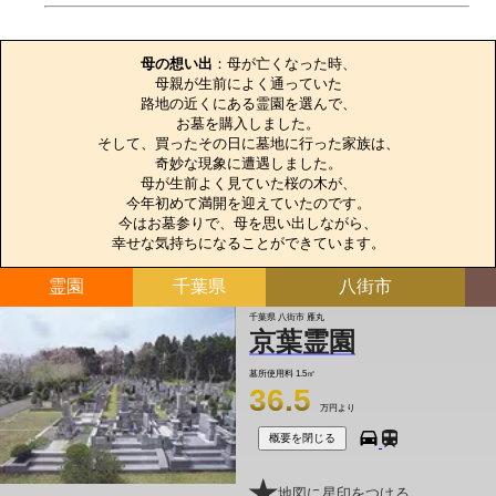
お墓のエピソード
母の想い出
：母が亡くなった時、

母親が生前によく通っていた

路地の近くにある霊園を選んで、

お墓を購入しました。

そして、買ったその日に墓地に行った家族は、

奇妙な現象に遭遇しました。

母が生前よく見ていた桜の木が、

今年初めて満開を迎えていたのです。

今はお墓参りで、母を思い出しながら、

幸せな気持ちになることができています。
霊園
千葉県
八街市
千葉県 八街市 雁丸
京葉霊園
墓所使用料
1.5㎡
36.5
万円より
概要を閉じる
地図に星印をつける