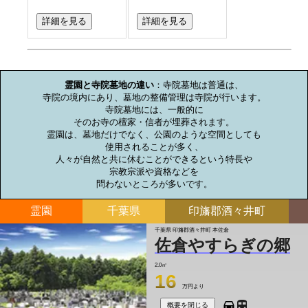
詳細を見る
詳細を見る
お墓のミニ知識
霊園と寺院墓地の違い
：寺院墓地は普通は、

寺院の境内にあり、墓地の整備管理は寺院が行います。

寺院墓地には、一般的に

そのお寺の檀家・信者が埋葬されます。

霊園は、墓地だけでなく、公園のような空間としても

使用されることが多く、

人々が自然と共に休むことができるという特長や

宗教宗派や資格などを

問わないところが多いです。
霊園
千葉県
印旛郡酒々井町
千葉県 印旛郡酒々井町 本佐倉
佐倉やすらぎの郷
2.0㎡
16
万円より
概要を閉じる