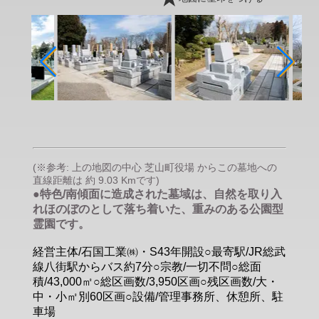
(※参考: 上の地図の中心 芝山町役場 からこの墓地への
直線距離は 約 9.03 Kmです)
●特色/南傾面に造成された墓域は、自然を取り入
れほのぼのとして落ち着いた、重みのある公園型
霊園です。
経営主体/石国工業㈱・S43年開設○最寄駅/JR総武
線八街駅からバス約7分○宗教/一切不問○総面
積/43,000㎡○総区画数/3,950区画○残区画数/大・
中・小㎡別60区画○設備/管理事務所、休憩所、駐
車場