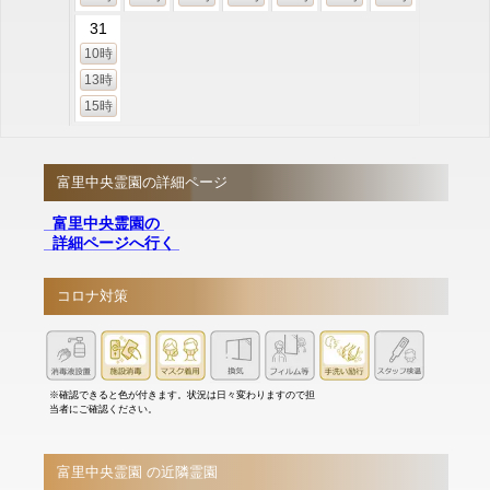
31
10時
13時
15時
富里中央霊園の詳細ページ
富里中央霊園の
詳細ページへ行く
コロナ対策
※確認できると色が付きます。状況は日々変わりますので担
当者にご確認ください。
富里中央霊園 の近隣霊園