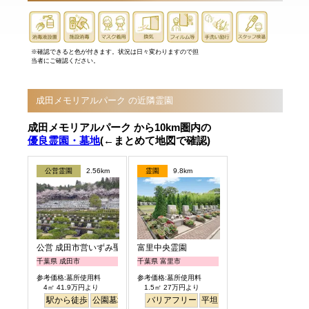
※確認できると色が付きます。状況は日々変わりますので担
当者にご確認ください。
成田メモリアルパーク の近隣霊園
成田メモリアルパーク から10km圏内の
優良霊園・墓地
(←まとめて地図で確認)
公営霊園
2.56km
霊園
9.8km
公営 成田市営いずみ聖地公園
富里中央霊園
千葉県 成田市
千葉県 富里市
参考価格:墓所使用料
参考価格:墓所使用料
4㎡ 41.9万円より
1.5㎡ 27万円より
駅から徒歩
公園墓地
バリアフリー
平坦