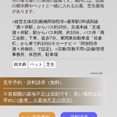
分の落ち着いた環境の霊園です。園内には、話題
の樹木葬やペットと一緒に入れるお墓、芝生墓地
があります。
○経営主体/(宗)船橋阿弥陀寺○最寄駅/JR成田線
「酒々井駅」からバス約10分。京成本線「京成
酒々井駅」駅からバス利用、約10分。バス停「商
工会館」下車。徒歩7分。東関東自動車道「佐倉
IC」から車で約10分(※カーナビ⇒「阿弥陀寺
酒々井御坊」で設定)。○宗教/宗教不問○設備/管理
事務所、休憩所、駐車場
樹木葬
ペット
芝生
1120100_0003
見学予約・資料請求（無料）
※首都圏の墓地不足は深刻です。良い場所はお
早めに
(
参考：※墓地不足の現況
)
。