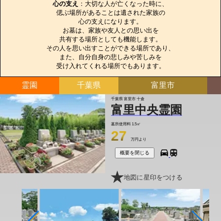
心の支え
：大切な人が亡くなった時に、

偲ぶ場所があることは遺された家族の

心の支えになります。

お墓は、家族や友人との思い出を

共有する場所としても機能します。

その人を思い出すことができる場所であり、

また、自分自身の悲しみや苦しみを

受け入れてくれる場所でもあります。
霊園
千葉県
富里市
千葉県 富里市 十倉
富里中央霊園
墓所使用料
1.5㎡
27
万円より
概要を閉じる
地図に星印をつける