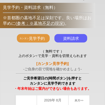
見学予約・資料請求（無料）
※首都圏の墓地不足は深刻です。良い場所はお
早めに
(
参考：※墓地不足の現況
)
。
（ 無料です ）
上のボタン↑で見学・資料を切替えられます
[カンタン見学予約]
-ご自身の目で現地を確かめましょう-
ご見学希望日の[時間ボタン]を押すと
カンタンに見学予約できます
・年末年始はご案内ができない場合もあります。
2026年 8月
来月>>