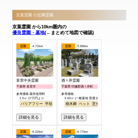
京葉霊園 の近隣霊園
京葉霊園 から10km圏内の
優良霊園・墓地
(←まとめて地図で確認)
霊園
4.72km
霊園
5.69km
富里中央霊園
酒々井霊園
千葉県 富里市
千葉県 印旛郡酒々井町
参考価格:墓所使用料
参考価格:
1.5㎡ 27万円より
3.00㎡ (一般墓地 普通タイプ) 25万円より
バリアフリー
平坦
樹木葬
ペット
芝生
詳細を見る
詳細を見る
霊園
6.32km
霊園
6.77km