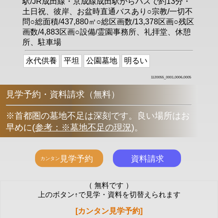
駅/JR成田線・京成線成田駅からバスで約13分・
土日祝、彼岸、お盆時直通バスあり○宗教/一切不
問○総面積/437,880㎡○総区画数/13,378区画○残区
画数/4,883区画○設備/霊園事務所、礼拝堂、休憩
所、駐車場
永代供養
平坦
公園墓地
明るい
1120055_0001,0006,0005
見学予約・資料請求（無料）
※首都圏の墓地不足は深刻です。良い場所はお
早めに
(
参考：※墓地不足の現況
)
。
（ 無料です ）
上のボタン↑で見学・資料を切替えられます
[カンタン見学予約]