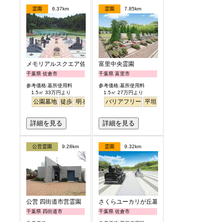
霊園
6.37km
霊園
7.85km
メモリアルスクエア佐倉
富里中央霊園
千葉県 佐倉市
千葉県 富里市
参考価格:墓所使用料
参考価格:墓所使用料
1.5㎡ 33万円より
1.5㎡ 27万円より
公園墓地
徒歩
明るい
バリアフリー
平坦
詳細を見る
詳細を見る
公営霊園
9.28km
霊園
9.32km
公営 四街道市営霊園
さくらユーカリが丘墓苑
千葉県 四街道市
千葉県 佐倉市