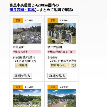
富里中央霊園 から10km圏内の
優良霊園・墓地
(←まとめて地図で確認)
霊園
4.72km
霊園
7.85km
京葉霊園
酒々井霊園
千葉県 八街市
千葉県 印旛郡酒々井町
参考価格:墓所使用料
参考価格:
1.5㎡ 36.5万円より
3.00㎡ (一般墓地 普通タイプ) 25万円より
公園墓地
樹木葬
ペット
芝生
詳細を見る
詳細を見る
霊園
8.72km
霊園
9.09km