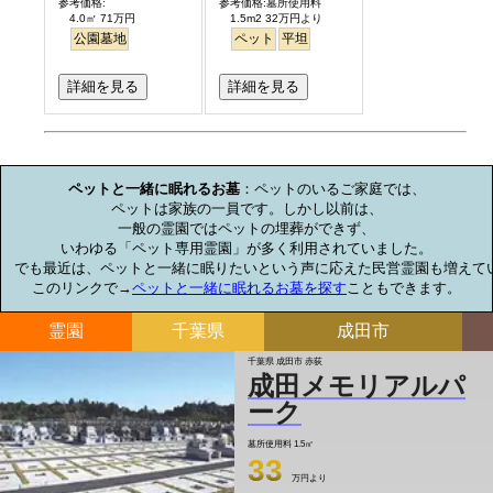
参考価格:
参考価格:墓所使用料
4.0㎡ 71万円
1.5m2 32万円より
公園墓地
ペット
平坦
詳細を見る
詳細を見る
お墓のミニ知識
ペットと一緒に眠れるお墓
：ペットのいるご家庭では、

ペットは家族の一員です。しかし以前は、

一般の霊園ではペットの埋葬ができず、

いわゆる「ペット専用霊園」が多く利用されていました。

でも最近は、ペットと一緒に眠りたいという声に応えた民営霊園も増えてい
このリンクで→
ペットと一緒に眠れるお墓を探す
こともできます。
霊園
千葉県
成田市
千葉県 成田市 赤荻
成田メモリアルパ
ーク
墓所使用料
1.5㎡
33
万円より