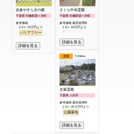
佐倉やすらぎの郷
さくら中央霊園
千葉県 印旛郡酒々井町
千葉県 印旛郡酒々井町
参考価格:
参考価格:墓所使用料
2.0㎡ 16万円より
1.5㎡ 34万円より
バリアフリー
詳細を見る
詳細を見る
霊園
5.69km
京葉霊園
千葉県 八街市
参考価格:墓所使用料
1.5㎡ 36.5万円より
公園墓地
詳細を見る