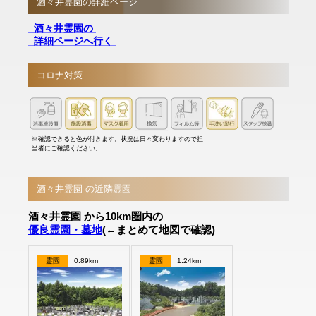
酒々井霊園の詳細ページ
酒々井霊園の
詳細ページへ行く
コロナ対策
※確認できると色が付きます。状況は日々変わりますので担
当者にご確認ください。
酒々井霊園 の近隣霊園
酒々井霊園 から10km圏内の
優良霊園・墓地
(←まとめて地図で確認)
霊園
0.89km
霊園
1.24km