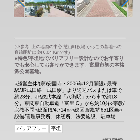
(※参考: 上の地図の中心 芝山町役場 からこの墓地への
直線距離は 約 6.04 Kmです)
●特色/平坦地でバリアフリー設計なのでお年寄り
でも安心してお参りができます。富里市初の本格
派公園墓地。
○経営主体/(宗)安国寺・2006年12月開設○最寄
駅/JR成田線「成田駅」より送迎バスまたは車で
約23分、JR総武本線「八街駅」から車で約18
分。東関東自動車道「富里IC」から約10分○宗教/
宗教不問○総面積/4,714㎡○総区画数/約651区画○
設備/管理事務所、休憩所、法要施設、駐車場
バリアフリー
平坦
1120079_0001,0005