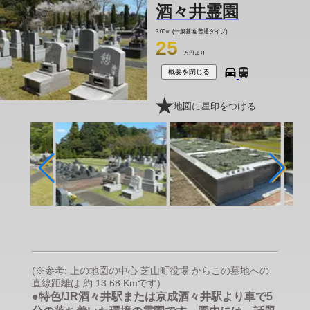
酒々井霊園
3.00㎡ (一般墓地 普通タイプ)
25
万円より
概要を閉じる
地図に星印をつける
(※参考: 上の地図の中心 芝山町役場 からこの墓地への
直線距離は 約 13.68 Kmです)
●特色/JR酒々井駅または京成酒々井駅より車で5