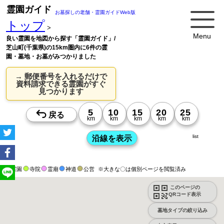
霊園ガイド
お墓探しの老舗・霊園ガイドWeb版
トップ
>
Menu
良い霊園を地図から探す「霊園ガイド」/
芝山町(千葉県)の15km圏内に6件の霊
園・墓地・お墓がみつかりました
→ 郵便番号を入れるだけで
資料請求できる霊園がすぐ
見つかります
list
霊園
寺院
霊廟
神道
公営
※大きな〇は個別ページを閲覧済み
このページの
QRコード表示
墓地タイプの絞り込み