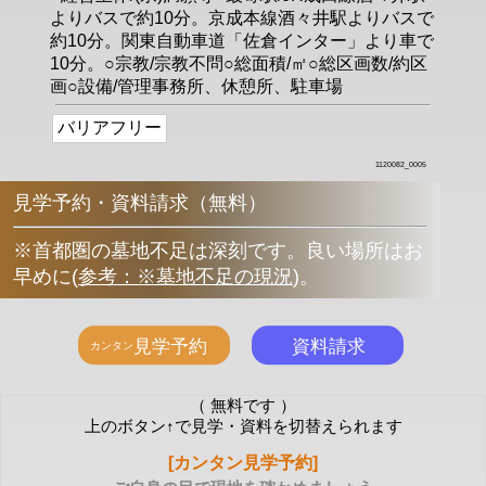
よりバスで約10分。京成本線酒々井駅よりバスで
約10分。関東自動車道「佐倉インター」より車で
10分。○宗教/宗教不問○総面積/㎡○総区画数/約区
画○設備/管理事務所、休憩所、駐車場
バリアフリー
1120082_0005
見学予約・資料請求（無料）
※首都圏の墓地不足は深刻です。良い場所はお
早めに
(
参考：※墓地不足の現況
)
。
（ 無料です ）
上のボタン↑で見学・資料を切替えられます
[カンタン見学予約]