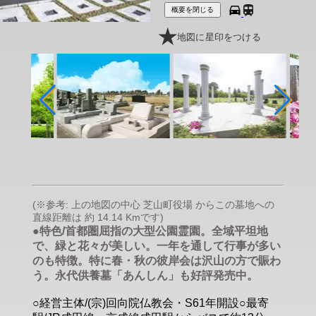
概要を閉じる
地図に星印をつける
(※参考: 上の地図の中心 芝山町役場 からこの墓地への
直線距離は 約 14.14 Kmです)
●特色/首都圏屈指の大型公園霊園。全域平坦地
で、緑と花々が美しい。一年を通して行事が多い
のも特徴。特に春・秋の彼岸会は沢山の方で賑わ
う。永代供養墓「あんしん」も好評発売中。
○経営主体/(宗)回向院仏教会・S61年開設○最寄