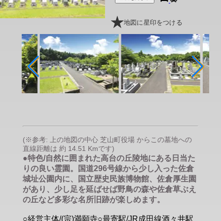
地図に星印をつける
(※参考: 上の地図の中心 芝山町役場 からこの墓地への
直線距離は 約 14.51 Kmです)
●特色/自然に囲まれた高台の丘陵地にある日当た
りの良い霊園。国道296号線から少し入った佐倉
城址公園内に、国立歴史民族博物館、佐倉厚生園
があり、少し足を延ばせば野鳥の森や佐倉草ぶえ
の丘など多彩な名所旧跡が楽しめます。
○経営主体/(宗)満願寺○最寄駅/JR成田線酒々井駅