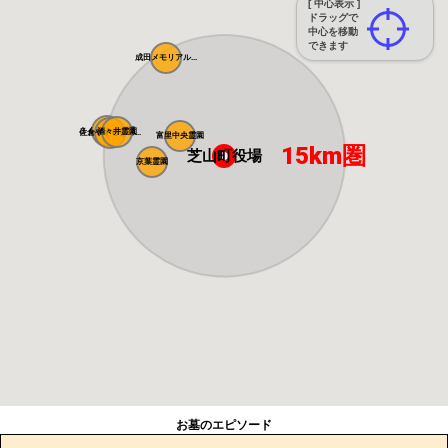
[ 中心表示 ]
ドラッグで
中心を移動
できます
成田メモリアル...
さくら中央霊園
酒々井霊園
佐倉やすらぎの...
富里中央霊園
15km圏
芝山町役場
京葉霊園
お墓のエピソード