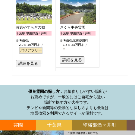
佐倉やすらぎの郷
さくら中央霊園
千葉県 印旛郡酒々井町
千葉県 印旛郡酒々井町
参考価格:
参考価格:墓所使用料
2.0㎡ 16万円より
1.5㎡ 34万円より
バリアフリー
詳細を見る
詳細を見る
お墓のミニ知識
優良霊園の探し方
：お墓参りしやすい場所が

お薦めですが、一般的にはご自宅から近い

場所で探す方が大半です。

テレビや新聞等の受動的な探し方よりも最近は

地図検索を利用できるサイトが便利です。
霊園
千葉県
印旛郡酒々井町
千葉県 印旛郡酒々井町 下台