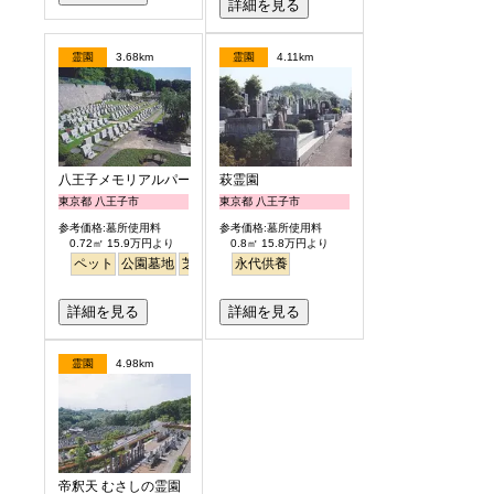
詳細を見る
霊園
3.68km
霊園
4.11km
八王子メモリアルパーク
萩霊園
東京都 八王子市
東京都 八王子市
参考価格:墓所使用料
参考価格:墓所使用料
0.72㎡ 15.9万円より
0.8㎡ 15.8万円より
ペット
公園墓地
芝生
永代供養
詳細を見る
詳細を見る
霊園
4.98km
帝釈天 むさしの霊園