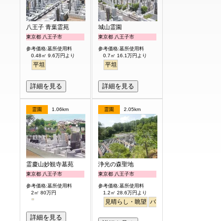
八王子 青葉霊苑
城山霊園
東京都 八王子市
東京都 八王子市
参考価格:墓所使用料
参考価格:墓所使用料
0.48㎡ 9.6万円より
0.7㎡ 16.1万円より
平坦
平坦
詳細を見る
詳細を見る
霊園
1.06km
霊園
2.05km
霊慶山妙観寺墓苑
浄光の森聖地
東京都 八王子市
東京都 八王子市
参考価格:墓所使用料
参考価格:墓所使用料
2㎡ 80万円
1.2㎡ 28.6万円より
見晴らし・眺望
バリアフリー
詳細を見る