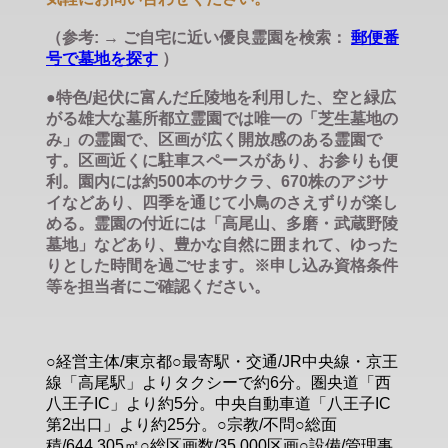
（参考: → ご自宅に近い優良霊園を検索：
郵便番
号で墓地を探す
）
●特色/起伏に富んだ丘陵地を利用した、空と緑広
がる雄大な墓所都立霊園では唯一の「芝生墓地の
み」の霊園で、区画が広く開放感のある霊園で
す。区画近くに駐車スペースがあり、お参りも便
利。園内には約500本のサクラ、670株のアジサ
イなどあり、四季を通じて小鳥のさえずりが楽し
める。霊園の付近には「高尾山、多磨・武蔵野陵
墓地」などあり、豊かな自然に囲まれて、ゆった
りとした時間を過ごせます。※申し込み資格条件
等を担当者にご確認ください。
○経営主体/東京都○最寄駅・交通/JR中央線・京王
線「高尾駅」よりタクシーで約6分。圏央道「西
八王子IC」より約5分。中央自動車道「八王子IC
第2出口」より約25分。○宗教/不問○総面
積/644,305㎡○総区画数/35,000区画○設備/管理事