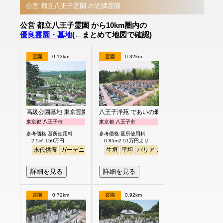
公営 都立八王子霊園 の近隣霊園
公営 都立八王子霊園 から10km圏内の
優良霊園・墓地
(←まとめて地図で確認)
霊園
0.13km
霊園
0.32km
高級公園墓地 東京霊園
八王子浄苑 であいの郷
東京都 八王子市
東京都 八王子市
参考価格:墓所使用料
参考価格:墓所使用料
2.5㎡ 150万円
0.85m2 51万円より
永代供養
ガーデニング
公園墓地
生垣
平坦
デザイン
バリアフリー
高級
詳細を見る
詳細を見る
霊園
0.72km
霊園
0.92km