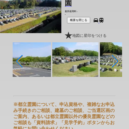
園
墓所使用料
-
-
概要を閉じる
地図に星印をつける
※都立霊園について、申込資格や、複雑なお申込
み手続きのご相談、建墓のご相談、ご当選区画の
ご案内、あるいは都立霊園以外の優良霊園などの
ご相談も「資料請求」「見学予約」ボタンからお
気軽にお問い合わせください。