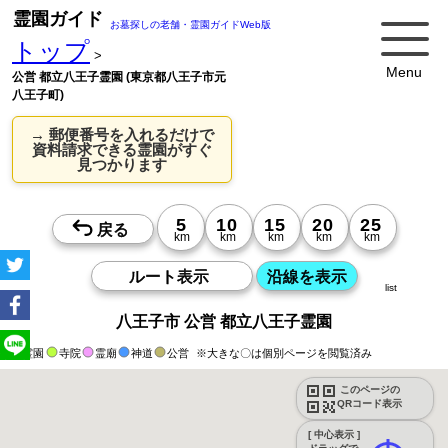
霊園ガイド
お墓探しの老舗・霊園ガイドWeb版
トップ
>
Menu
公営 都立八王子霊園 (東京都八王子市元
八王子町)
→ 郵便番号を入れるだけで
資料請求できる霊園がすぐ
見つかります
list
八王子市 公営 都立八王子霊園
霊園
寺院
霊廟
神道
公営
※大きな〇は個別ページを閲覧済み
このページの
QRコード表示
[ 中心表示 ]