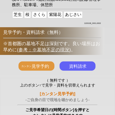
務所、駐車場、休憩所
芝生
桜
さくら
紫陽花
あじさい
1130108_0001,0002
見学予約・資料請求（無料）
※首都圏の墓地不足は深刻です。良い場所はお
早めに
(
参考：※墓地不足の現況
)
。
（ 無料です ）
上のボタン↑で見学・資料を切替えられます
[カンタン見学予約]
-ご自身の目で現地を確かめましょう-
ご見学希望日の[時間ボタン]を押すと