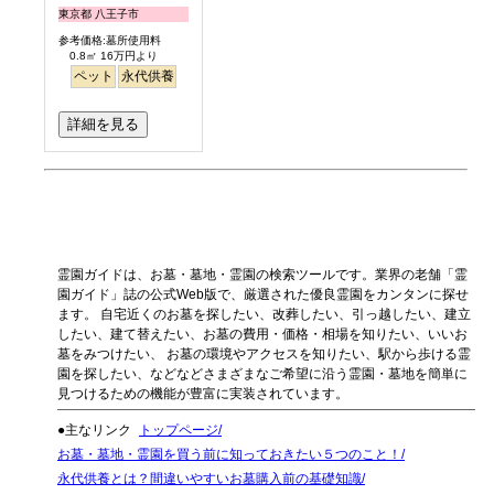
東京都 八王子市
参考価格:墓所使用料
0.8㎡ 16万円より
ペット
永代供養
詳細を見る
霊園ガイドは、お墓・墓地・霊園の検索ツールです。業界の老舗「霊
園ガイド」誌の公式Web版で、厳選された優良霊園をカンタンに探せ
ます。 自宅近くのお墓を探したい、改葬したい、引っ越したい、建立
したい、建て替えたい、お墓の費用・価格・相場を知りたい、いいお
墓をみつけたい、 お墓の環境やアクセスを知りたい、駅から歩ける霊
園を探したい、などなどさまざまなご希望に沿う霊園・墓地を簡単に
見つけるための機能が豊富に実装されています。
●主なリンク
トップページ
お墓・墓地・霊園を買う前に知っておきたい５つのこと！
永代供養とは？間違いやすいお墓購入前の基礎知識