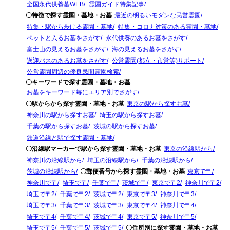
全国永代供養墓WEB
霊園ガイド特集記事
〇特徴で探す霊園・墓地・お墓
最近の明るいモダンな民営霊園
特集・駅から歩ける霊園・墓地
特集・コロナ対策のある霊園・墓地
ペットと入るお墓をさがす
永代供養のあるお墓をさがす
富士山の見えるお墓をさがす
海の見えるお墓をさがす
送迎バスのあるお墓をさがす
公営霊園(都立・市営等)サポート
公営霊園周辺の優良民間霊園検索
〇キーワードで探す霊園・墓地・お墓
お墓をキーワード毎にエリア別でさがす
〇駅からから探す霊園・墓地・お墓
東京の駅から探すお墓
神奈川の駅から探すお墓
埼玉の駅から探すお墓
千葉の駅から探すお墓
茨城の駅から探すお墓
鉄道沿線と駅で探す霊園・墓地
〇沿線駅マーカーで駅から探す霊園・墓地・お墓
東京の沿線駅から
神奈川の沿線駅から
埼玉の沿線駅から
千葉の沿線駅から
茨城の沿線駅から
〇郵便番号から探す霊園・墓地・お墓
東京で〒
神奈川で〒
埼玉で〒
千葉で〒
茨城で〒
東京で〒2
神奈川で〒2
埼玉で〒2
千葉で〒2
茨城で〒2
東京で〒3
神奈川で〒3
埼玉で〒3
千葉で〒3
茨城で〒3
東京で〒4
神奈川で〒4
埼玉で〒4
千葉で〒4
茨城で〒4
東京で〒5
神奈川で〒5
埼玉で〒5
千葉で〒5
茨城で〒5
〇住所別に探す霊園・墓地・お墓