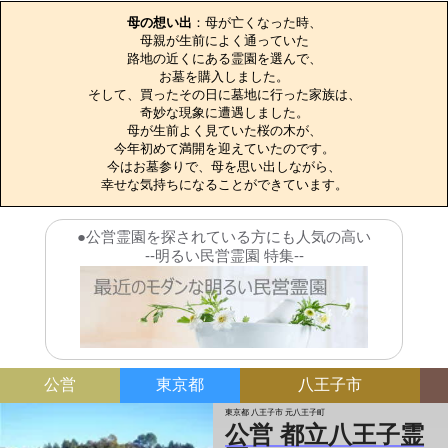
母の想い出
：母が亡くなった時、

母親が生前によく通っていた

路地の近くにある霊園を選んで、

お墓を購入しました。

そして、買ったその日に墓地に行った家族は、

奇妙な現象に遭遇しました。

母が生前よく見ていた桜の木が、

今年初めて満開を迎えていたのです。

今はお墓参りで、母を思い出しながら、

幸せな気持ちになることができています。
●公営霊園を探されている方にも人気の高い
--明るい民営霊園 特集--
公営
東京都
八王子市
東京都 八王子市 元八王子町
公営 都立八王子霊