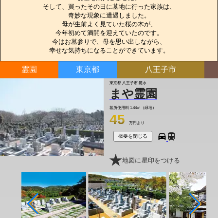
そして、買ったその日に墓地に行った家族は、

奇妙な現象に遭遇しました。

母が生前よく見ていた桜の木が、

今年初めて満開を迎えていたのです。

今はお墓参りで、母を思い出しながら、

幸せな気持ちになることができています。
霊園
東京都
八王子市
東京都 八王子市 鑓水
まや霊園
墓所使用料
1.44㎡（緑地）
45
万円より
概要を閉じる
地図に星印をつける