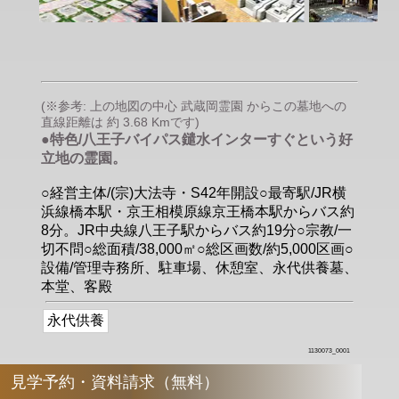
(※参考: 上の地図の中心 武蔵岡霊園 からこの墓地への
直線距離は 約 3.68 Kmです)
●特色/八王子バイパス鑓水インターすぐという好
立地の霊園。
○経営主体/(宗)大法寺・S42年開設○最寄駅/JR横
浜線橋本駅・京王相模原線京王橋本駅からバス約
8分。JR中央線八王子駅からバス約19分○宗教/一
切不問○総面積/38,000㎡○総区画数/約5,000区画○
設備/管理寺務所、駐車場、休憩室、永代供養墓、
本堂、客殿
永代供養
1130073_0001
見学予約・資料請求（無料）