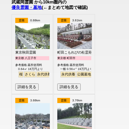
武蔵岡霊園 から10km圏内の
優良霊園・墓地
(←まとめて地図で確認)
霊園
0.68km
霊園
3.61km
東京秋田霊園
町田こもれびの杜霊苑
東京都 八王子市
東京都 町田市
参考価格:墓所使用料
参考価格:墓所使用料
0.64㎡ 18万円より
一般 0.56㎡" 19万円より
桜
さくら
永代供養
永代供養
公園墓地
バリアフリー
ペット
詳細を見る
詳細を見る
霊園
3.68km
霊園
3.76km