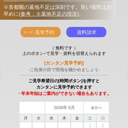
※首都圏の墓地不足は深刻です。良い場所はお
早めに
(
参考：※墓地不足の現況
)
。
（ 無料です ）
上のボタン↑で見学・資料を切替えられます
[カンタン見学予約]
-ご自身の目で現地を確かめましょう-
ご見学希望日の[時間ボタン]を押すと
カンタンに見学予約できます
・年末年始はご案内ができない場合もあります。
2026年 8月
来月>>
月
火
水
木
金
土
日
1
2