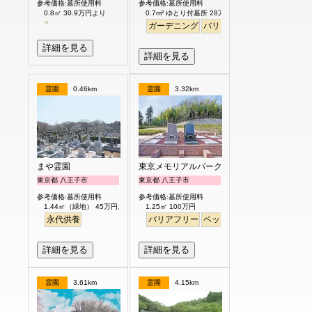
参考価格:墓所使用料
参考価格:墓所使用料
0.8㎡ 30.9万円より
0.7m² ゆとり付墓所 28万円より
ガーデニング
バリアフリー
平坦
明るい
詳細を見る
詳細を見る
霊園
0.46km
霊園
3.32km
まや霊園
東京メモリアルパーク
東京都 八王子市
東京都 八王子市
参考価格:墓所使用料
参考価格:墓所使用料
1.44㎡（緑地） 45万円より
1.25㎡ 100万円
永代供養
バリアフリー
ペット
見晴らし・眺望
詳細を見る
詳細を見る
霊園
3.61km
霊園
4.15km