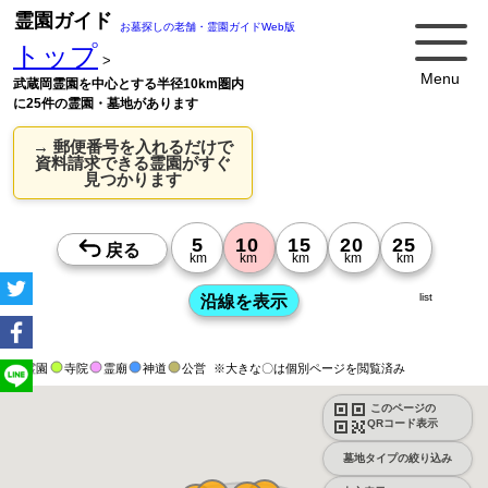
霊園ガイド
お墓探しの老舗・霊園ガイドWeb版
トップ
>
Menu
武蔵岡霊園を中心とする半径10km圏内
に25件の霊園・墓地があります
→ 郵便番号を入れるだけで
資料請求できる霊園がすぐ
見つかります
list
霊園
寺院
霊廟
神道
公営
※大きな〇は個別ページを閲覧済み
このページの
QRコード表示
墓地タイプの絞り込み