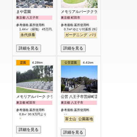
まや霊園
メモリアルパーククラウド御殿山
東京都 八王子市
東京都 町田市
参考価格:墓所使用料
参考価格:墓所使用料
1.44㎡（緑地） 45万円より
0.7m² ゆとり付墓所 28万円より
永代供養
ガーデニング
バリアフリー
平坦
明るい
詳細を見る
詳細を見る
霊園
4.28km
公営霊園
4.41km
メモリアルパーク クラウド御殿山
公営 八王子市営緑町霊園
東京都 町田市
東京都 八王子市
参考価格:墓所使用料
参考価格:墓所使用料
- -
0.8㎡ 30.9万円より
富士山
公園墓地
詳細を見る
詳細を見る