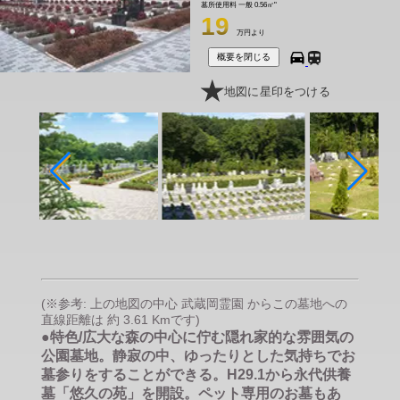
墓所使用料
一般 0.56㎡"
19
万円より
概要を閉じる
地図に星印をつける
(※参考: 上の地図の中心 武蔵岡霊園 からこの墓地への
直線距離は 約 3.61 Kmです)
●特色/広大な森の中心に佇む隠れ家的な雰囲気の
公園墓地。静寂の中、ゆったりとした気持ちでお
墓参りをすることができる。H29.1から永代供養
墓「悠久の苑」を開設。ペット専用のお墓もあ