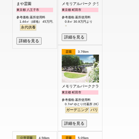
まや霊園
メモリアルパーク クラウド御殿山
東京都 八王子市
東京都 町田市
参考価格:墓所使用料
参考価格:墓所使用料
1.44㎡（緑地） 45万円より
0.8㎡ 30.9万円より
永代供養
詳細を見る
詳細を見る
霊園
3.76km
メモリアルパーククラウド御殿山
東京都 町田市
参考価格:墓所使用料
0.7m² ゆとり付墓所 28万円より
ガーデニング
バリアフリー
平坦
明るい
詳細を見る
公営霊園
4.56km
霊園
5.05km