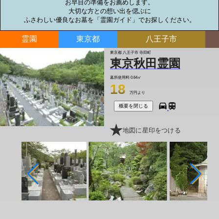
お早目の準備をお薦めします。

大切な方との想い出を偲ぶに

ふさわしい優良なお墓を「霊園ガイド」でお探しください。
霊園
東京都
八王子市
東京都 八王子市 寺田町
東京秋田霊園
墓所使用料
0.64㎡
18
万円より
概要を閉じる
地図に星印をつける