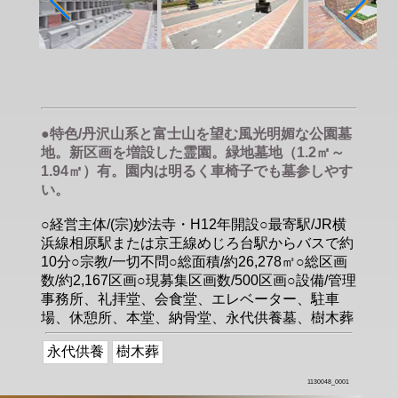
●特色/丹沢山系と富士山を望む風光明媚な公園墓
地。新区画を増設した霊園。緑地墓地（1.2㎡～
1.94㎡）有。園内は明るく車椅子でも墓参しやす
い。
○経営主体/(宗)妙法寺・H12年開設○最寄駅/JR横
浜線相原駅または京王線めじろ台駅からバスで約
10分○宗教/一切不問○総面積/約26,278㎡○総区画
数/約2,167区画○現募集区画数/500区画○設備/管理
事務所、礼拝堂、会食堂、エレベーター、駐車
場、休憩所、本堂、納骨堂、永代供養墓、樹木葬
永代供養
樹木葬
1130048_0001