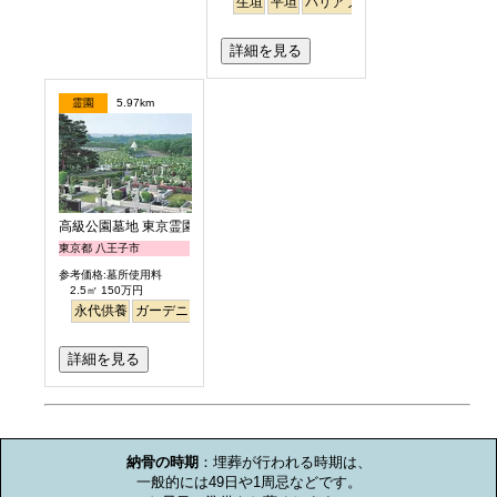
生垣
平坦
バリアフリー
詳細を見る
霊園
5.97km
高級公園墓地 東京霊園
東京都 八王子市
参考価格:墓所使用料
2.5㎡ 150万円
永代供養
ガーデニング
公園墓地
デザイン
高級
詳細を見る
お墓のミニ知識
納骨の時期
：埋葬が行われる時期は、

一般的には49日や1周忌などです。
