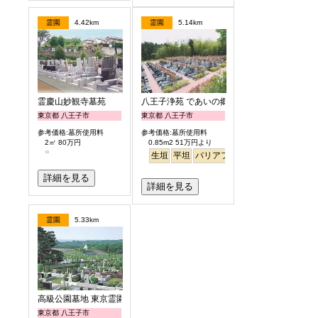
霊園
4.42km
霊園
5.14km
霊慶山妙観寺墓苑
八王子浄苑 であいの郷
東京都 八王子市
東京都 八王子市
参考価格:墓所使用料
参考価格:墓所使用料
2㎡ 80万円
0.85m2 51万円より
生垣
平坦
バリアフリー
詳細を見る
詳細を見る
霊園
5.33km
高級公園墓地 東京霊園
東京都 八王子市