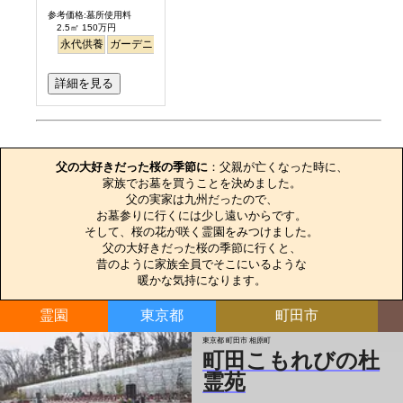
参考価格:墓所使用料
2.5㎡ 150万円
永代供養
ガーデニング
公園墓地
デザイン
高級
詳細を見る
お墓のエピソード
父の大好きだった桜の季節に
：父親が亡くなった時に、

家族でお墓を買うことを決めました。

父の実家は九州だったので、

お墓参りに行くには少し遠いからです。

そして、桜の花が咲く霊園をみつけました。

父の大好きだった桜の季節に行くと、

昔のように家族全員でそこにいるような

暖かな気持になります。
霊園
東京都
町田市
東京都 町田市 相原町
町田こもれびの杜
霊苑