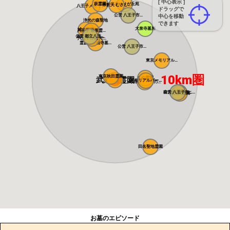
[ 中心表示 ]
萩霊園
東京ゆりが丘苑
帝釈天 むさし...
八王子メモリア...
ドラッグで
公営 八王子市...
中心を移動
浄光の森聖地
できます
大泉寺墓所
城山霊園
八王子 青葉霊...
公営 都立八王...
高級公園墓地 ...
八王子浄苑 で...
霊慶山妙観寺墓...
公営 八王子市...
東京メモリアル...
10km圏
東京秋田霊園
武蔵岡霊園
まや霊園
メモリアルパー...
メモリアルパー...
町田こもれびの...
南大沢バードヒ...
公営 八王子市...
南大沢霊園
田名聖地霊園
お墓のエピソード