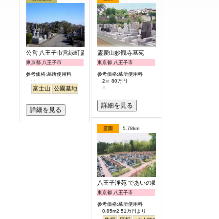
公営 八王子市営緑町霊園
霊慶山妙観寺墓苑
東京都 八王子市
東京都 八王子市
参考価格:墓所使用料
参考価格:墓所使用料
- -
2㎡ 80万円
富士山
公園墓地
詳細を見る
詳細を見る
霊園
5.78km
八王子浄苑 であいの郷
東京都 八王子市
参考価格:墓所使用料
0.85m2 51万円より