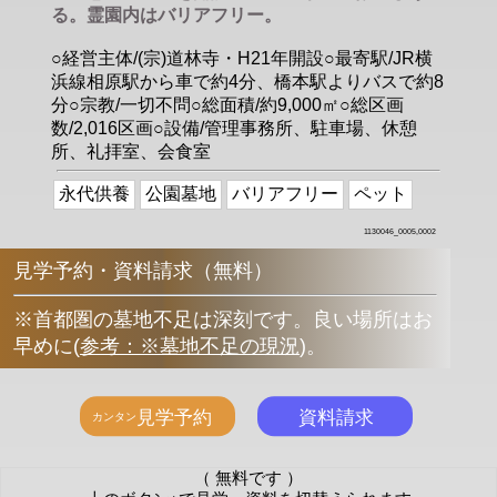
る。霊園内はバリアフリー。
○経営主体/(宗)道林寺・H21年開設○最寄駅/JR横
浜線相原駅から車で約4分、橋本駅よりバスで約8
分○宗教/一切不問○総面積/約9,000㎡○総区画
数/2,016区画○設備/管理事務所、駐車場、休憩
所、礼拝室、会食室
永代供養
公園墓地
バリアフリー
ペット
1130046_0005,0002
見学予約・資料請求（無料）
※首都圏の墓地不足は深刻です。良い場所はお
早めに
(
参考：※墓地不足の現況
)
。
（ 無料です ）