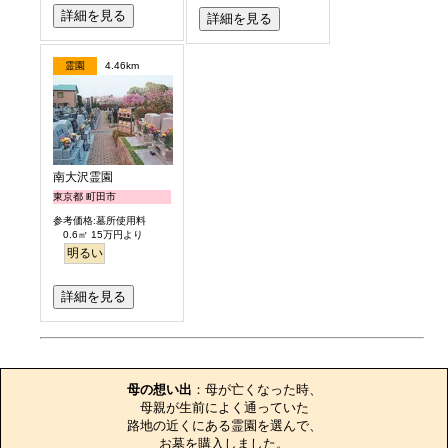
詳細を見る
詳細を見る
霊園
4.46km
南大沢霊園
東京都 町田市
参考価格:墓所使用料
0.6㎡ 15万円より
明るい
詳細を見る
お墓のエピソード
母の想い出
：母が亡くなった時、

母親が生前によく通っていた

路地の近くにある霊園を選んで、

お墓を購入しました。
