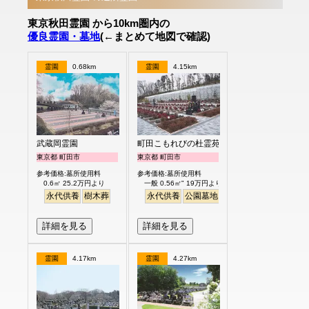
東京秋田霊園 から10km圏内の
優良霊園・墓地
(←まとめて地図で確認)
霊園
0.68km
霊園
4.15km
武蔵岡霊園
町田こもれびの杜霊苑
東京都 町田市
東京都 町田市
参考価格:墓所使用料
参考価格:墓所使用料
0.6㎡ 25.2万円より
一般 0.56㎡" 19万円より
永代供養
樹木葬
永代供養
公園墓地
バリアフリー
ペット
詳細を見る
詳細を見る
霊園
4.17km
霊園
4.27km