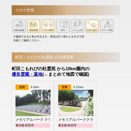
コロナ対策
※確認できると色が付きます。状況は日々変わりますので担
当者にご確認ください。
町田こもれびの杜霊苑 の近隣霊園
町田こもれびの杜霊苑 から10km圏内の
優良霊園・墓地
(←まとめて地図で確認)
霊園
0.2km
霊園
0.21km
メモリアルパーク クラウド御殿山
メモリアルパーククラウド御殿山
東京都 町田市
東京都 町田市