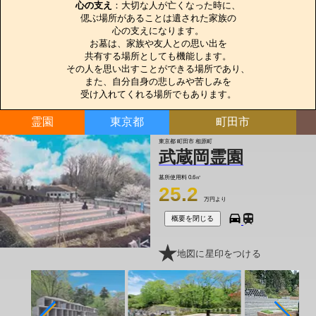
心の支え
：大切な人が亡くなった時に、

偲ぶ場所があることは遺された家族の

心の支えになります。

お墓は、家族や友人との思い出を

共有する場所としても機能します。

その人を思い出すことができる場所であり、

また、自分自身の悲しみや苦しみを

受け入れてくれる場所でもあります。
霊園
東京都
町田市
東京都 町田市 相原町
武蔵岡霊園
墓所使用料
0.6㎡
25.2
万円より
概要を閉じる
地図に星印をつける