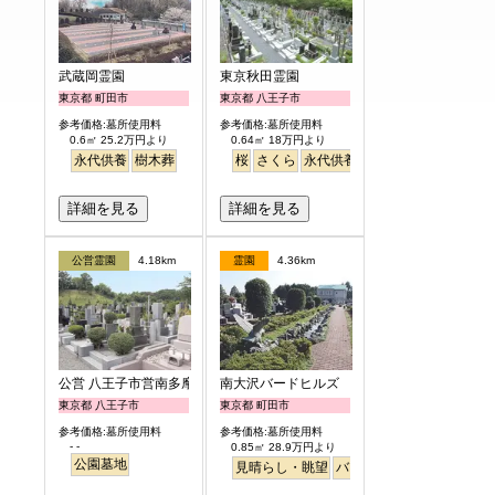
武蔵岡霊園
東京秋田霊園
東京都 町田市
東京都 八王子市
参考価格:墓所使用料
参考価格:墓所使用料
0.6㎡ 25.2万円より
0.64㎡ 18万円より
永代供養
樹木葬
桜
さくら
永代供養
詳細を見る
詳細を見る
公営霊園
4.18km
霊園
4.36km
公営 八王子市営南多摩都市霊園
南大沢バードヒルズ
東京都 八王子市
東京都 町田市
参考価格:墓所使用料
参考価格:墓所使用料
- -
0.85㎡ 28.9万円より
公園墓地
見晴らし・眺望
バリアフリー
テラス
明