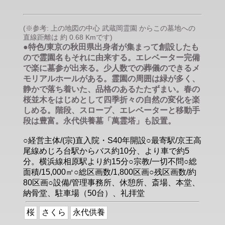
(※参考: 上の地図の中心 武蔵岡霊園 からこの墓地への
直線距離は 約 0.68 Kmです)
●特色/東京の秋田県出身者が集まって創設したも
ので霊園名もそれに由来する。エレベーター完備
で楽に墓参が出来る。少人数での葬儀のできるメ
モリアルホールがある。霊園の周囲は緑が多く、
静かで落ち着いた、品格のあるたたずまい。春の
桜並木をはじめとして四季折々の自然の変化を楽
しめる。階段、スロープ、エレベーターと移動手
段は豊富。永代供養墓「萬霊塔」も設置。
○経営主体/(宗)直入院・S40年開設○最寄駅/京王高
尾線めじろ台駅からバス約10分、より車で約5
分。横浜線相原駅より約15分○宗教/一切不問○総
面積/15,000㎡○総区画数/1,800区画○残区画数/約
80区画○設備/管理事務所、休憩所、斎場、本堂、
納骨堂、駐車場（50台）、礼拝堂
桜
さくら
永代供養