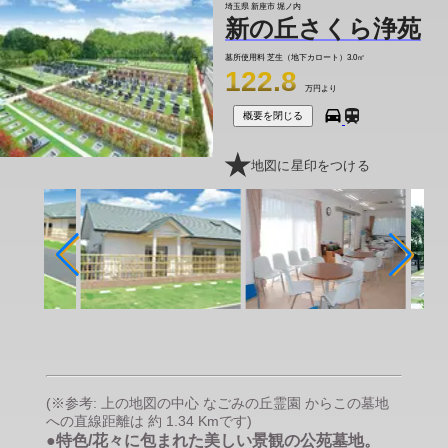
埼玉県 新座市 堀ノ内
新の丘さくら浄苑
墓所使用料
芝生（地下カロート）3.0㎡
122.8
万円より
概要を閉じる
地図に星印をつける
(※参考: 上の地図の中心 なごみの丘霊園 からこの墓地
への直線距離は 約 1.34 Kmです)
●特色/花々に包まれた美しい景観の公苑墓地。