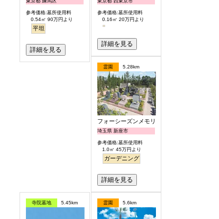
東京都 練馬区
東京都 西東京市
参考価格:墓所使用料
参考価格:墓所使用料
0.54㎡ 90万円より
0.16㎡ 20万円より
平坦
詳細を見る
詳細を見る
霊園
5.28km
フォーシーズンメモリアル新座
埼玉県 新座市
参考価格:墓所使用料
1.0㎡ 45万円より
ガーデニング
詳細を見る
寺院墓地
5.45km
霊園
5.6km