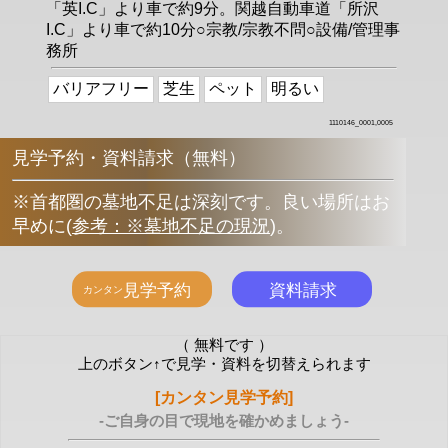
「英I.C」より車で約9分。関越自動車道「所沢
I.C」より車で約10分○宗教/宗教不問○設備/管理事
務所
バリアフリー
芝生
ペット
明るい
1110146_0001,0005
見学予約・資料請求（無料）
※首都圏の墓地不足は深刻です。良い場所はお
早めに
(
参考：※墓地不足の現況
)
。
（ 無料です ）
上のボタン↑で見学・資料を切替えられます
[カンタン見学予約]
-ご自身の目で現地を確かめましょう-