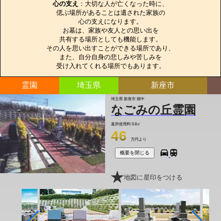
心の支え
：大切な人が亡くなった時に、

偲ぶ場所があることは遺された家族の

心の支えになります。

お墓は、家族や友人との思い出を

共有する場所としても機能します。

その人を思い出すことができる場所であり、

また、自分自身の悲しみや苦しみを

受け入れてくれる場所でもあります。
霊園
埼玉県
新座市
埼玉県 新座市 畑中
なごみの丘霊園
墓所使用料
0.8㎡
46
万円より
概要を閉じる
地図に星印をつける