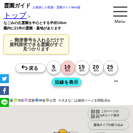
霊園ガイド
お墓探しの老舗・霊園ガイドWeb版
トップ
>
Menu
なごみの丘霊園を中心とする半径10km
圏内に21件の霊園・墓地があります
→ 郵便番号を入れるだけで
資料請求できる霊園がすぐ
見つかります
list
霊園
寺院
霊廟
神道
公営
※大きな〇は個別ページを閲覧済み
このページの
QRコード表示
墓地タイプの絞り込み