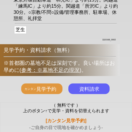
「練馬IC」より約15分。関越道「所沢IC」より約
30分。○宗教/不問○設備/管理事務所、駐車場、休
憩所、礼拝堂
芝生
1110168_0002
見学予約・資料請求（無料）
※首都圏の墓地不足は深刻です。良い場所はお
早めに
(
参考：※墓地不足の現況
)
。
（ 無料です ）
上のボタン↑で見学・資料を切替えられます
[カンタン見学予約]
-ご自身の目で現地を確かめましょう-