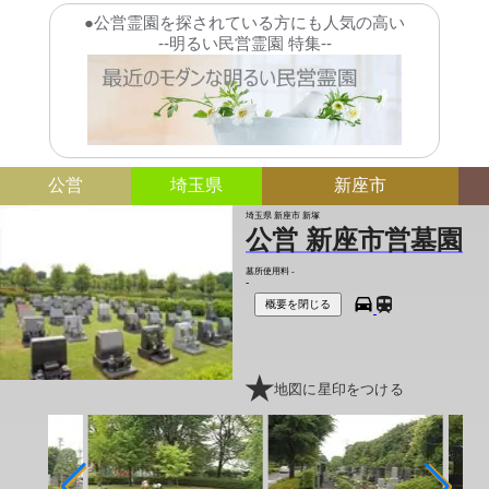
●公営霊園を探されている方にも人気の高い
--明るい民営霊園 特集--
公営
埼玉県
新座市
埼玉県 新座市 新塚
公営 新座市営墓園
墓所使用料
-
-
概要を閉じる
地図に星印をつける