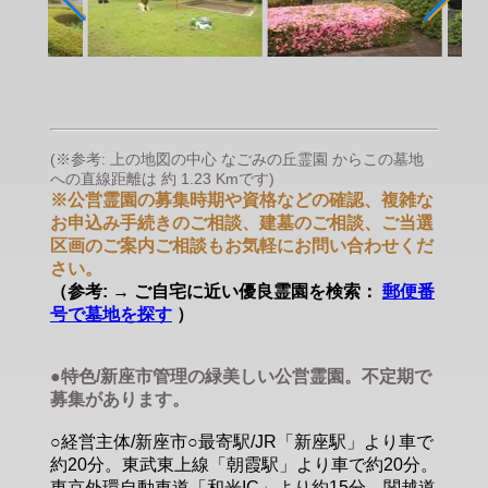
(※参考: 上の地図の中心 なごみの丘霊園 からこの墓地
への直線距離は 約 1.23 Kmです)
※公営霊園の募集時期や資格などの確認、複雑な
お申込み手続きのご相談、建墓のご相談、ご当選
区画のご案内ご相談もお気軽にお問い合わせくだ
さい。
（参考: → ご自宅に近い優良霊園を検索：
郵便番
号で墓地を探す
）
●特色/新座市管理の緑美しい公営霊園。不定期で
募集があります。
○経営主体/新座市○最寄駅/JR「新座駅」より車で
約20分。東武東上線「朝霞駅」より車で約20分。
東京外環自動車道「和光IC」より約15分。関越道