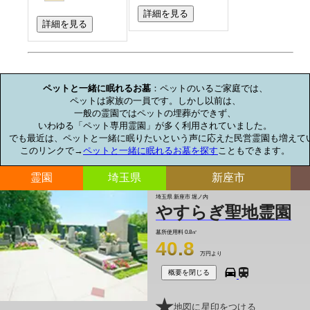
詳細を見る
詳細を見る
お墓のミニ知識
ペットと一緒に眠れるお墓
：ペットのいるご家庭では、

ペットは家族の一員です。しかし以前は、

一般の霊園ではペットの埋葬ができず、

いわゆる「ペット専用霊園」が多く利用されていました。

でも最近は、ペットと一緒に眠りたいという声に応えた民営霊園も増えてい
このリンクで→
ペットと一緒に眠れるお墓を探す
こともできます。
霊園
埼玉県
新座市
埼玉県 新座市 堀ノ内
やすらぎ聖地霊園
墓所使用料
0.8㎡
40.8
万円より
概要を閉じる
地図に星印をつける