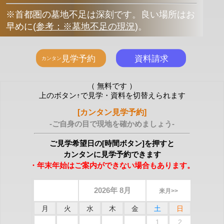
※首都圏の墓地不足は深刻です。良い場所はお
早めに
(
参考：※墓地不足の現況
)
。
（ 無料です ）
上のボタン↑で見学・資料を切替えられます
[カンタン見学予約]
-ご自身の目で現地を確かめましょう-
ご見学希望日の[時間ボタン]を押すと
カンタンに見学予約できます
・年末年始はご案内ができない場合もあります。
2026年 8月
来月>>
月
火
水
木
金
土
日
1
2