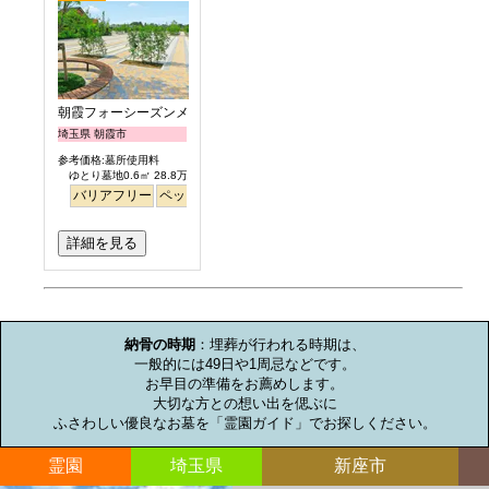
朝霞フォーシーズンメモリアル
埼玉県 朝霞市
参考価格:墓所使用料
ゆとり墓地0.6㎡ 28.8万円より
バリアフリー
ペット
ガーデニング
芝生
詳細を見る
お墓のミニ知識
納骨の時期
：埋葬が行われる時期は、

一般的には49日や1周忌などです。

お早目の準備をお薦めします。

大切な方との想い出を偲ぶに

ふさわしい優良なお墓を「霊園ガイド」でお探しください。
霊園
埼玉県
新座市