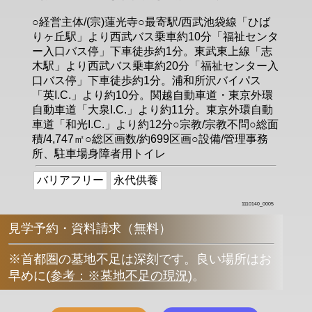
○経営主体/(宗)蓮光寺○最寄駅/西武池袋線「ひば
りヶ丘駅」より西武バス乗車約10分「福祉センタ
ー入口バス停」下車徒歩約1分。東武東上線「志
木駅」より西武バス乗車約20分「福祉センター入
口バス停」下車徒歩約1分。浦和所沢バイパス
「英I.C.」より約10分。関越自動車道・東京外環
自動車道「大泉I.C.」より約11分。東京外環自動
車道「和光I.C.」より約12分○宗教/宗教不問○総面
積/4,747㎡○総区画数/約699区画○設備/管理事務
所、駐車場身障者用トイレ
バリアフリー
永代供養
1110140_0005
見学予約・資料請求（無料）
※首都圏の墓地不足は深刻です。良い場所はお
早めに
(
参考：※墓地不足の現況
)
。