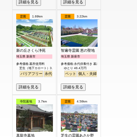
詳細を見る
詳細を見る
霊園
1.69km
霊園
3.22km
新の丘さくら浄苑
智遍寺霊園 恵の聖地
埼玉県 新座市
埼玉県 新座市
参考価格:墓所使用料
参考価格:永代供養付き 墓所使用料
芝生（地下カロート）3.0㎡ 122.8万円より
ゆとり 46.4万円
バリアフリー
永代供養
ペット
個人・夫婦
永代供養
樹木葬
ガー
詳細を見る
詳細を見る
寺院墓地
3.7km
霊園
4.58km
真龍寺墓地
芝生の霊園あさか野