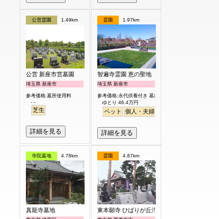
公営霊園
1.49km
霊園
1.97km
公営 新座市営墓園
智遍寺霊園 恵の聖地
埼玉県 新座市
埼玉県 新座市
参考価格:墓所使用料
参考価格:永代供養付き 墓所使用料
- -
ゆとり 46.4万円
芝生
ペット
個人・夫婦
永代供養
樹木葬
ガー
詳細を見る
詳細を見る
寺院墓地
4.78km
霊園
4.87km
真龍寺墓地
東本願寺 ひばりが丘浄苑