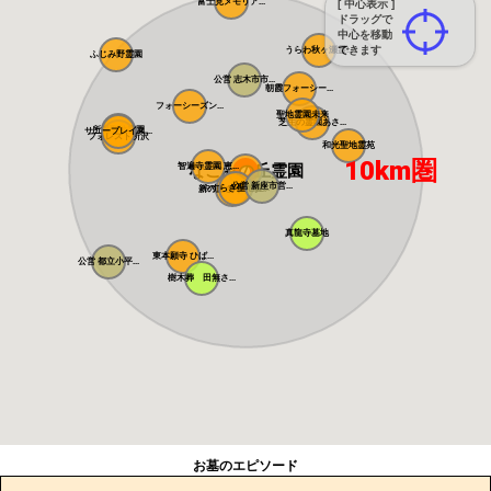
富士見メモリア...
[ 中心表示 ]
ドラッグで
中心を移動
できます
うらわ秋ヶ瀬霊...
ふじみ野霊園
公営 志木市市...
朝霞フォーシー...
フォーシーズン...
聖地霊園未来
芝生の霊園あさ...
所沢聖地霊園
サニープレイス...
フォレスト所沢
和光聖地霊苑
10km圏
智遍寺霊園 恵...
なごみの丘霊園
公営 新座市営...
やすらぎ聖地霊...
新の丘さくら浄...
真龍寺墓地
東本願寺 ひば...
公営 都立小平...
樹木葬 田無さ...
お墓のエピソード