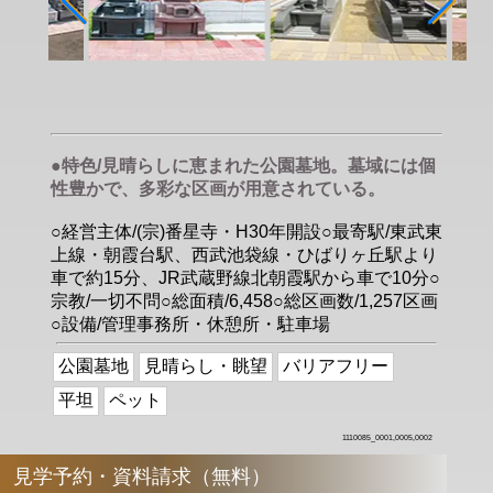
●特色/見晴らしに恵まれた公園墓地。墓域には個
性豊かで、多彩な区画が用意されている。
○経営主体/(宗)番星寺・H30年開設○最寄駅/東武東
上線・朝霞台駅、西武池袋線・ひばりヶ丘駅より
車で約15分、JR武蔵野線北朝霞駅から車で10分○
宗教/一切不問○総面積/6,458○総区画数/1,257区画
○設備/管理事務所・休憩所・駐車場
公園墓地
見晴らし・眺望
バリアフリー
平坦
ペット
1110085_0001,0005,0002
見学予約・資料請求（無料）