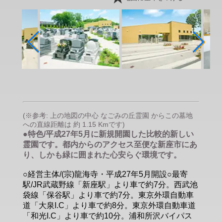
(※参考: 上の地図の中心 なごみの丘霊園 からこの墓地
への直線距離は 約 1.15 Kmです)
●特色/平成27年5月に新規開園した比較的新しい
霊園です。都内からのアクセス至便な新座市にあ
り、しかも緑に囲まれた心安らぐ環境です。
○経営主体/(宗)龍海寺・平成27年5月開設○最寄
駅/JR武蔵野線「新座駅」より車で約7分。西武池
袋線「保谷駅」より車で約7分。東京外環自動車
道「大泉I.C」より車で約8分。東京外環自動車道
「和光I.C」より車で約10分。浦和所沢バイパス