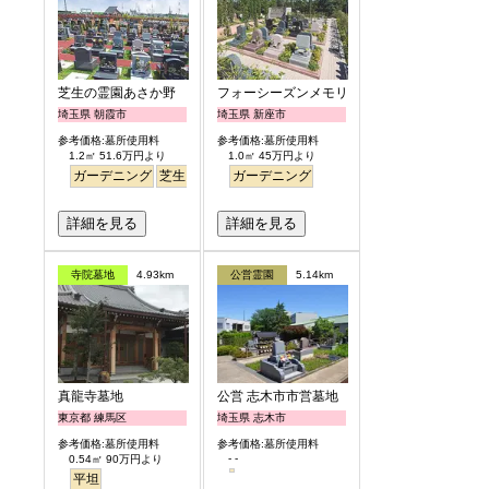
芝生の霊園あさか野
フォーシーズンメモリアル新座
埼玉県 朝霞市
埼玉県 新座市
参考価格:墓所使用料
参考価格:墓所使用料
1.2㎡ 51.6万円より
1.0㎡ 45万円より
ガーデニング
芝生
バリアフリー
ガーデニング
詳細を見る
詳細を見る
寺院墓地
4.93km
公営霊園
5.14km
真龍寺墓地
公営 志木市市営墓地
東京都 練馬区
埼玉県 志木市
参考価格:墓所使用料
参考価格:墓所使用料
- -
0.54㎡ 90万円より
平坦