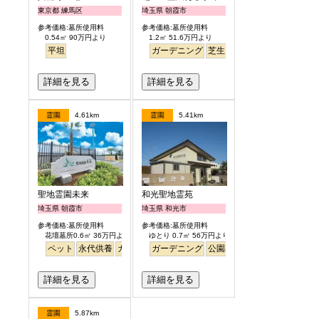
東京都 練馬区
埼玉県 朝霞市
参考価格:墓所使用料
参考価格:墓所使用料
0.54㎡ 90万円より
1.2㎡ 51.6万円より
平坦
ガーデニング
芝生
バリアフリー
詳細を見る
詳細を見る
霊園
4.61km
霊園
5.41km
聖地霊園未来
和光聖地霊苑
埼玉県 朝霞市
埼玉県 和光市
参考価格:墓所使用料
参考価格:墓所使用料
花壇墓所0.6㎡ 36万円より
ゆとり 0.7㎡ 56万円より
ペット
永代供養
ガーデニング
ガーデニング
公園墓地
公園墓地
テラス
明るい
デザイン
バリア
詳細を見る
詳細を見る
霊園
5.87km