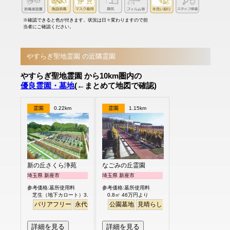
※確認できると色が付きます。状況は日々変わりますので担
当者にご確認ください。
やすらぎ聖地霊園 の近隣霊園
やすらぎ聖地霊園 から10km圏内の
優良霊園・墓地
(←まとめて地図で確認)
霊園
0.22km
霊園
1.15km
新の丘さくら浄苑
なごみの丘霊園
埼玉県 新座市
埼玉県 新座市
参考価格:墓所使用料
参考価格:墓所使用料
芝生（地下カロート）3.0㎡ 122.8万円より
0.8㎡ 46万円より
バリアフリー
永代供養
公園墓地
見晴らし・眺望
バリアフリー
詳細を見る
詳細を見る