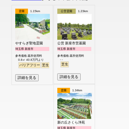
霊園
1.15km
公営霊園
1.23km
やすらぎ聖地霊園
公営 新座市営墓園
埼玉県 新座市
埼玉県 新座市
参考価格:墓所使用料
参考価格:墓所使用料
- -
0.8㎡ 40.8万円より
芝生
バリアフリー
芝生
ペット
明るい
詳細を見る
詳細を見る
霊園
1.34km
新の丘さくら浄苑
埼玉県 新座市