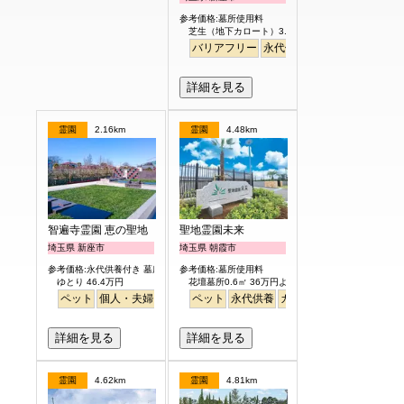
参考価格:墓所使用料
芝生（地下カロート）3.0㎡ 122.8万円より
バリアフリー
永代供養
詳細を見る
霊園
2.16km
霊園
4.48km
智遍寺霊園 恵の聖地
聖地霊園未来
埼玉県 新座市
埼玉県 朝霞市
参考価格:永代供養付き 墓所使用料
参考価格:墓所使用料
ゆとり 46.4万円
花壇墓所0.6㎡ 36万円より
ペット
個人・夫婦
永代供養
ペット
樹木葬
永代供養
ガーデニング
ガーデニング
公園墓地
公園墓地
デザイ
詳細を見る
詳細を見る
霊園
4.62km
霊園
4.81km