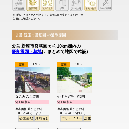
※確認できると色が付きます。状況は日々変わりますので担
当者にご確認ください。
公営 新座市営墓園 の近隣霊園
公営 新座市営墓園 から10km圏内の
優良霊園・墓地
(←まとめて地図で確認)
霊園
1.23km
霊園
1.49km
なごみの丘霊園
やすらぎ聖地霊園
埼玉県 新座市
埼玉県 新座市
参考価格:墓所使用料
参考価格:墓所使用料
0.8㎡ 46万円より
0.8㎡ 40.8万円より
公園墓地
見晴らし・眺望
バリアフリー
バリアフリー
平坦
芝生
ペット
ペット
明るい