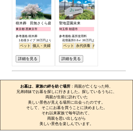
樹木葬 田無さくら庭園
聖地霊園未来
東京都 西東京市
埼玉県 朝霞市
参考価格:樹木葬
参考価格:墓所使用料
1名様タイプ 38万円より
花壇墓所0.6㎡ 36万円より
ペット
個人・夫婦
永代供養
ペット
樹木葬
永代供養
公園墓地
ガーデニング
桜
バリアフリー
公園墓地
平
詳細を見る
詳細を見る
お墓のエピソード
お墓は、家族の絆を紡ぐ場所
：両親が亡くなった時、

兄弟姉妹でお墓を探しに行きました。探しているうちに、

両親が生前に訪れていた

美しい景色が見える場所に出会ったのです。

そして、そこにお墓を買うことに決めました。

それ以来家族で毎年訪れて、

両親を思い出しながら

美しい景色を楽しんでいます。