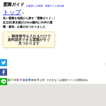
霊園ガイド
お墓探しの老舗・霊園ガイドWeb版
トップ
>
良い霊園を地図から探す「霊園ガイド」/
足立区(東京都)の15km圏内に56件の霊
園・墓地・お墓がみつかりました
→ 郵便番号を入れるだけで
資料請求できる霊園がすぐ
見つかります
霊園
寺院
霊廟
神道
公営
※大きな〇は個別ページを閲覧済み