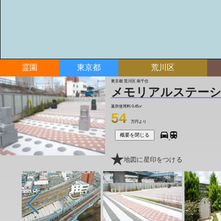
霊園
東京都
荒川区
東京都 荒川区 南千住
メモリアルステーシ
墓所使用料
0.45㎡
54
万円より
概要を閉じる
地図に星印をつける