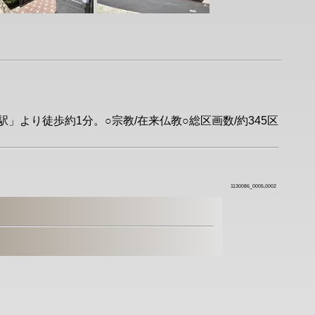
」より徒歩約1分。○宗教/在来仏教○総区画数/約345区
1130086_0005,0002