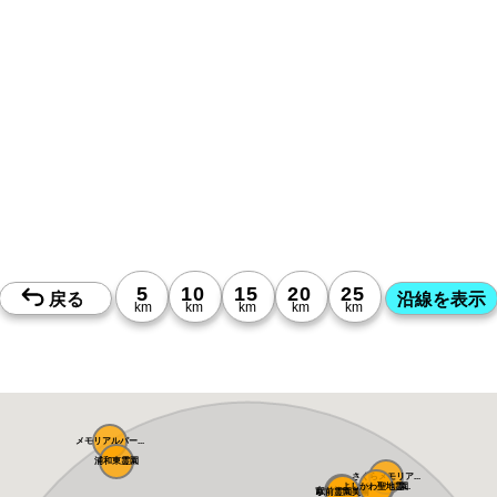
メモリアルパー...
浦和東霊園
さくらメモリア...
よしかわ聖地霊...
さくら聖地霊園
吉川美南霊園
駅前霊園美南