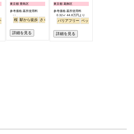
東京都 豊島区
東京都 葛飾区
参考価格:墓所使用料
参考価格:墓所使用料
- -
0.32㎡ 44.8万円より
桜
駅から徒歩
さくら
から徒歩
バリアフリー
ペット
永代供養
詳細を見る
詳細を見る