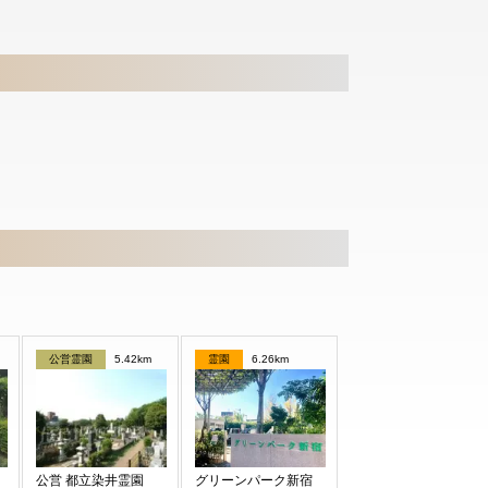
公営霊園
5.42km
霊園
6.26km
公営 都立染井霊園
グリーンパーク新宿