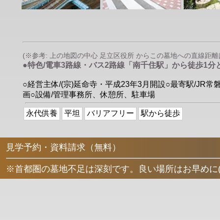
(※参考: 上の地図の中心 足立区役所 からこの墓地への直線距離は 約
●特色/電車3路線・バス2路線「南千住駅」から徒歩1
○経営主体/(宗)延命寺・平成23年3月開設○最寄駅/J
画○設備/管理事務所、休憩所、駐車場
永代供養
平坦
バリアフリー
駅から徒歩
見学予約・資料請求（無料）
※首都圏の墓地不足は深刻です。良い場所はお早めに