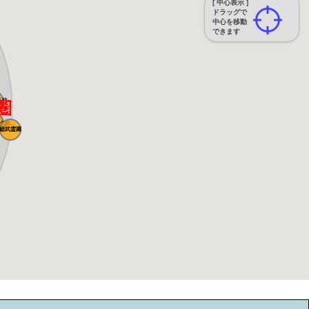
[ 中心表示 ]
ドラッグで
中心を移動
できます
柱...
圏
ス...
松...
霊園
霊園
総武霊園