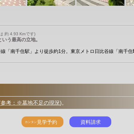
 4.93 Kmです)
分という最高の立地。
R常磐線「南千住駅」より徒歩約1分。東京メトロ日比谷線「南千住駅
(
参考：※墓地不足の現況
)
。