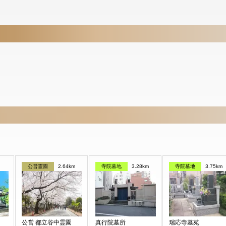
公営霊園
2.64km
寺院墓地
3.28km
寺院墓地
3.75km
公営 都立谷中霊園
真行院墓所
瑞応寺墓苑