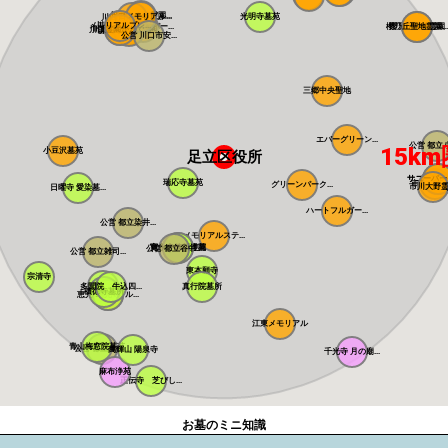
川口さくら霊園...
川口メモリアル...
光明寺墓苑
川口光輪メモリ...
メモリアルプレ...
川口中央霊園
メモリアルパー...
櫻乃丘聖地霊園...
櫻乃丘聖地霊園
サンク川口霊園
川口霊園かわぐ...
川口霊園 かわ...
ヒルズ川口
源長寺墓地 ま...
公営 川口市安...
三郷中央聖地
エバーグリーン...
公営 都立八
15km
小豆沢墓苑
足立区役所
サニープレイ
サニーパーク
瑞応寺墓苑
市川の杜
グリーンパーク...
市川大野
日曜寺 愛染墓...
ハートフルガー...
公営 都立染井...
メモリアルステ...
寛永寺谷中霊園
寛永寺德川浄苑
公営 都立谷中...
公営 都立雑司...
東本願寺
宗清寺
感通寺
多聞院 牛込四...
真行院墓所
積徳寺墓所
恵光メモリアル...
瑞光寺
江東メモリアル
青山梅窓院墓苑
公営 都立青山...
萬輝山 陽泉寺
千光寺 月の廟...
麻布浄苑
正伝寺 芝びし...
お墓のミニ知識