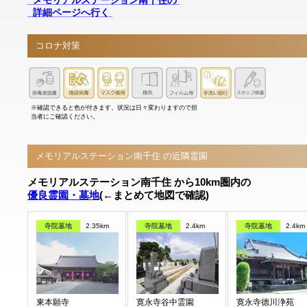
詳細ページへ行く
コロナ対策
※確認できると色が付きます。状況は日々変わりますので担
当者にご確認ください。
メモリアルステーション南千住 の近隣霊園
メモリアルステーション南千住 から10km圏内の
優良霊園・墓地
(←まとめて地図で確認)
寺院墓地
2.35km
寺院墓地
2.4km
寺院墓地
2.4km
東本願寺
寛永寺谷中霊園
寛永寺德川浄苑