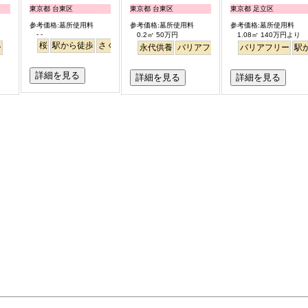
東京都 台東区
東京都 台東区
東京都 足立区
参考価格:墓所使用料
参考価格:墓所使用料
参考価格:墓所使用料
- -
0.2㎡ 50万円
1.08㎡ 140万円より
桜
駅から徒歩
さくら
ー
永代供養
バリアフリー
駅から徒歩
バリアフリー
駅
詳細を見る
詳細を見る
詳細を見る