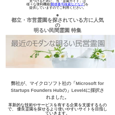
見つけるために、当「霊園ガイド」は
様々な便利機能(
郵便番号検索などなど
)を
提供していますのでご利用ください。
●
都立・市営霊園を探されている方に人気
の
明るい民間霊園 特集
弊社が、マイクロソフト社の「Microsoft for
Startups Founders Hubの」Level4に採択さ
れました。
革新的な技術やサービスを有する企業を支援するもの
で、 優良霊園を探せるより使いやすいサイトを目指し
ていきます。