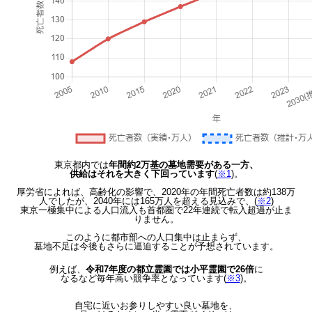
東京都内では
年間約2万基の墓地需要がある一方、
供給はそれを大きく下回っています
(
※1
)。
厚労省によれば、高齢化の影響で、2020年の年間死亡者数は約138万
人でしたが、2040年には165万人を超える見込みで、(
※2
)
東京一極集中による人口流入も首都圏で22年連続で転入超過が止ま
りません。
このように都市部への人口集中は止まらず、
墓地不足は今後もさらに逼迫することが予想されています。
例えば、
令和7年度の都立霊園では小平霊園で26倍
に
なるなど毎年高い競争率となっています(
※3
)。
自宅に近いお参りしやすい良い墓地を、