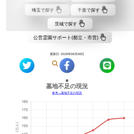
埼玉で探す
千葉で探す
茨城で探す
公営霊園サポート(都立・市営)
更新日: 2026年08月08日
●
墓地不足の現況
参考→墓地不足の現況