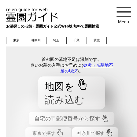
Menu
お墓探しの老舗・霊園ガイド公式Web版|無料で霊園検索
東京
神奈川
埼玉
千葉
茨城
首都圏の墓地不足は深刻です。
良いお墓の入手はお早めに(
参考→※墓地不
足の現況
)。
地図を
読み込む
自宅の〒郵便番号から探す
東京で探す
神奈川で探す