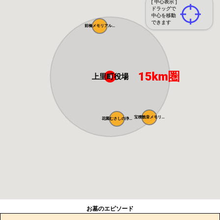
[ 中心表示 ]
ドラッグで
中心を移動
できます
前橋メモリアル...
15km圏
上里町役場
宝積観音メモリ...
花園むさしの浄...
お墓のエピソード