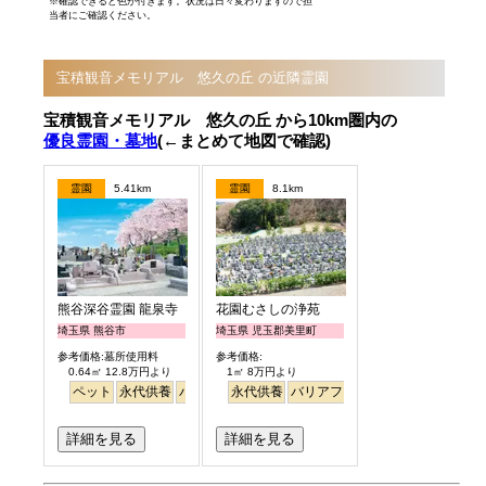
※確認できると色が付きます。状況は日々変わりますので担
当者にご確認ください。
宝積観音メモリアル 悠久の丘 の近隣霊園
宝積観音メモリアル 悠久の丘 から10km圏内の
優良霊園・墓地
(←まとめて地図で確認)
霊園
5.41km
霊園
8.1km
熊谷深谷霊園 龍泉寺
花園むさしの浄苑
埼玉県 熊谷市
埼玉県 児玉郡美里町
参考価格:墓所使用料
参考価格:
0.64㎡ 12.8万円より
1㎡ 8万円より
ペット
永代供養
バリアフリー
永代供養
樹木葬
バリアフリー
詳細を見る
詳細を見る