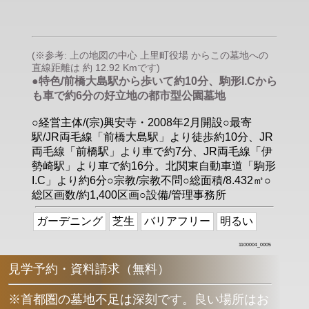
(※参考: 上の地図の中心 上里町役場 からこの墓地への
直線距離は 約 12.92 Kmです)
●特色/前橋大島駅から歩いて約10分、駒形I.Cから
も車で約6分の好立地の都市型公園墓地
○経営主体/(宗)興安寺・2008年2月開設○最寄
駅/JR両毛線「前橋大島駅」より徒歩約10分、JR
両毛線「前橋駅」より車で約7分、JR両毛線「伊
勢崎駅」より車で約16分。北関東自動車道「駒形
I.C」より約6分○宗教/宗教不問○総面積/8.432㎡○
総区画数/約1,400区画○設備/管理事務所
ガーデニング
芝生
バリアフリー
明るい
1100004_0005
見学予約・資料請求（無料）
※首都圏の墓地不足は深刻です。良い場所はお