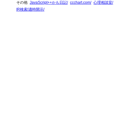
その他
JavaScript++かも日記
ccchart.com
心理相談室
IR検索|適時開示