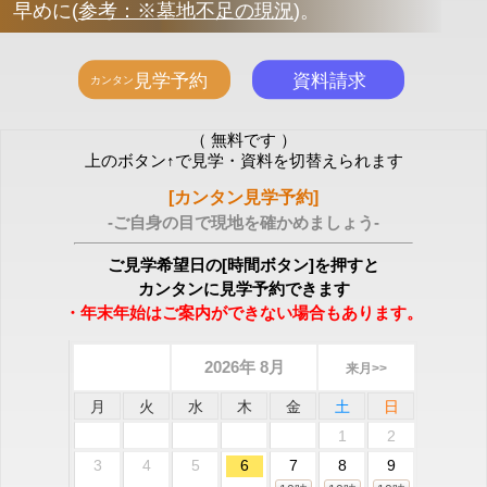
早めに
(
参考：※墓地不足の現況
)
。
（ 無料です ）
上のボタン↑で見学・資料を切替えられます
[カンタン見学予約]
-ご自身の目で現地を確かめましょう-
ご見学希望日の[時間ボタン]を押すと
カンタンに見学予約できます
・年末年始はご案内ができない場合もあります。
2026年 8月
来月>>
月
火
水
木
金
土
日
1
2
3
4
5
6
7
8
9