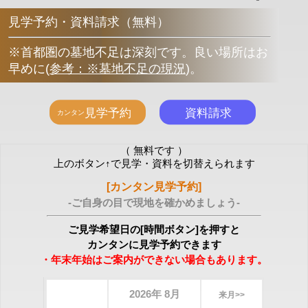
見学予約・資料請求（無料）
※首都圏の墓地不足は深刻です。良い場所はお
早めに
(
参考：※墓地不足の現況
)
。
（ 無料です ）
上のボタン↑で見学・資料を切替えられます
[カンタン見学予約]
-ご自身の目で現地を確かめましょう-
ご見学希望日の[時間ボタン]を押すと
カンタンに見学予約できます
・年末年始はご案内ができない場合もあります。
2026年 8月
来月>>