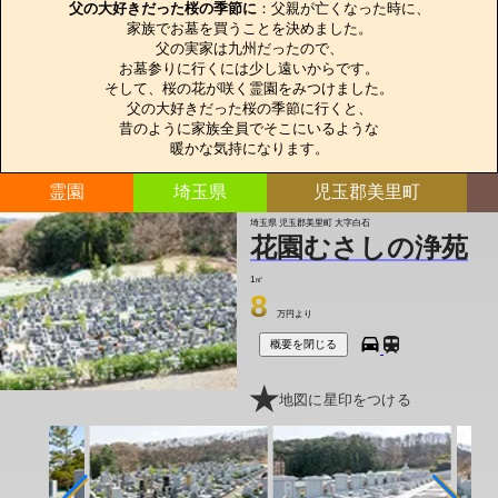
父の大好きだった桜の季節に
：父親が亡くなった時に、

家族でお墓を買うことを決めました。

父の実家は九州だったので、

お墓参りに行くには少し遠いからです。

そして、桜の花が咲く霊園をみつけました。

父の大好きだった桜の季節に行くと、

昔のように家族全員でそこにいるような

暖かな気持になります。
霊園
埼玉県
児玉郡美里町
埼玉県 児玉郡美里町 大字白石
花園むさしの浄苑
1㎡
8
万円より
概要を閉じる
地図に星印をつける