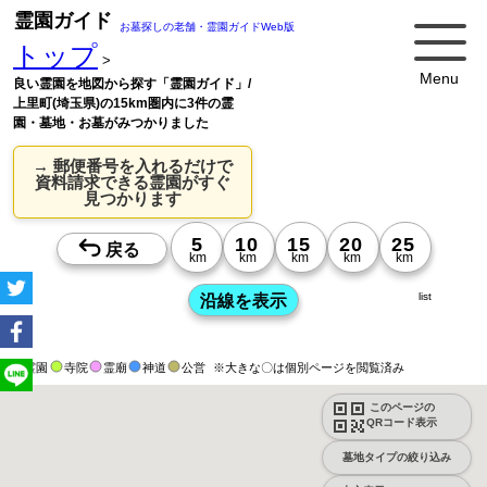
霊園ガイド
お墓探しの老舗・霊園ガイドWeb版
トップ
>
Menu
良い霊園を地図から探す「霊園ガイド」/
上里町(埼玉県)の15km圏内に3件の霊
園・墓地・お墓がみつかりました
→ 郵便番号を入れるだけで
資料請求できる霊園がすぐ
見つかります
list
霊園
寺院
霊廟
神道
公営
※大きな〇は個別ページを閲覧済み
このページの
QRコード表示
墓地タイプの絞り込み