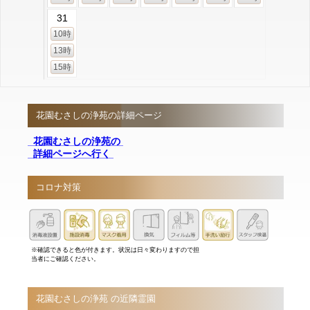
31
10時
13時
15時
花園むさしの浄苑の詳細ページ
花園むさしの浄苑の
詳細ページへ行く
コロナ対策
※確認できると色が付きます。状況は日々変わりますので担
当者にご確認ください。
花園むさしの浄苑 の近隣霊園