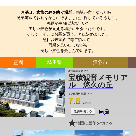
お墓のエピソード
お墓は、家族の絆を紡ぐ場所
：両親が亡くなった時、

兄弟姉妹でお墓を探しに行きました。探しているうちに、

両親が生前に訪れていた

美しい景色が見える場所に出会ったのです。

そして、そこにお墓を買うことに決めました。

それ以来家族で毎年訪れて、

両親を思い出しながら

美しい景色を楽しんでいます。
霊園
埼玉県
深谷市
埼玉県 深谷市 大谷
宝積観音メモリア
ル 悠久の丘
墓所使用料
洋型0.72㎡
7.8
万円より
概要を閉じる
地図に星印をつける