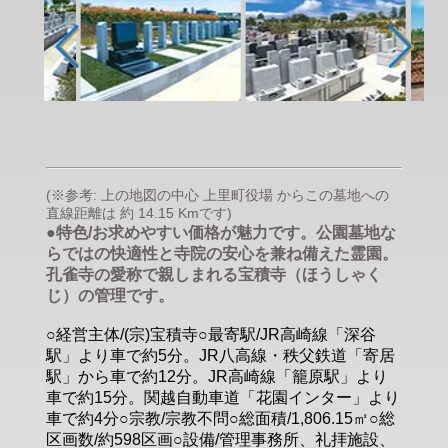
(※参考: 上の地図の中心 上里町役場 からこの墓地への
直線距離は 約 14.15 Kmです)
●特色/お求めやすい価格が魅力です。公園墓地な
らではの快適性と寺院の安心を兼ね備えた霊園。
孔雀寺の愛称で親しまれる宝積寺（ほうしゃく
じ）の管理です。
○経営主体/(宗)宝積寺○最寄駅/JR高崎線「深谷
駅」より車で約5分。JR八高線・秩父鉄道「寄居
駅」から車で約12分。JR高崎線「籠原駅」より
車で約15分。関越自動車道「花園インター」より
車で約4分○宗教/宗教不問○総面積/1,806.15㎡○総
区画数/約598区画○設備/管理事務所、礼拝施設、