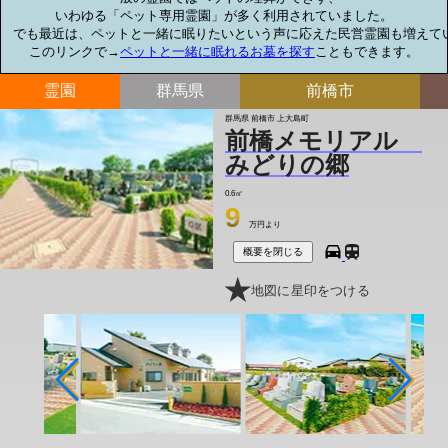
いわゆる「ペット専用霊園」が多く利用されていました。

でも最近は、ペットと一緒に眠りたいという声に応えた民営霊園も増えてい
このリンクで→
ペットと一緒に眠れるお墓を探す
こともできます。
霊園
群馬県
前橋市
群馬県 前橋市 上大島町
前橋メモリアル
みどりの郷
0.6㎡
9
万円より
概要を閉じる
地図に星印をつける