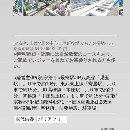
(※参考: 上の地図の中心 上里町役場 からこの墓地への
直線距離は 約 10.65 Kmです)
●特色/周辺・近隣には自然散策のコースもあり、
ご家族でレジャーを兼ねてお墓参りされる方も多
い。
○経営主体/(宗)宗清寺○最寄駅/JR八高線「児玉
駅」より車で約10分。東武東上線「寄居駅」より
車で約15分。JR高崎線「本庄駅」より車で約20
分。関越道「本庄児玉I.C」より車で約15分○宗教/
宗教不問○総面積/44,671㎡○総区画数/約1,285区
画○設備/管理事務所、法要施設、駐車場
永代供養
バリアフリー
1110144_0005