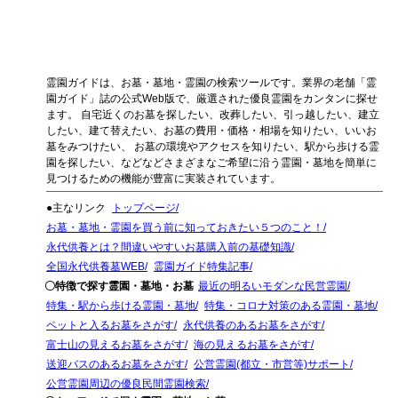
霊園ガイドは、お墓・墓地・霊園の検索ツールです。業界の老舗「霊
園ガイド」誌の公式Web版で、厳選された優良霊園をカンタンに探せ
ます。 自宅近くのお墓を探したい、改葬したい、引っ越したい、建立
したい、建て替えたい、お墓の費用・価格・相場を知りたい、いいお
墓をみつけたい、 お墓の環境やアクセスを知りたい、駅から歩ける霊
園を探したい、などなどさまざまなご希望に沿う霊園・墓地を簡単に
見つけるための機能が豊富に実装されています。
●主なリンク
トップページ
お墓・墓地・霊園を買う前に知っておきたい５つのこと！
永代供養とは？間違いやすいお墓購入前の基礎知識
全国永代供養墓WEB
霊園ガイド特集記事
〇特徴で探す霊園・墓地・お墓
最近の明るいモダンな民営霊園
特集・駅から歩ける霊園・墓地
特集・コロナ対策のある霊園・墓地
ペットと入るお墓をさがす
永代供養のあるお墓をさがす
富士山の見えるお墓をさがす
海の見えるお墓をさがす
送迎バスのあるお墓をさがす
公営霊園(都立・市営等)サポート
公営霊園周辺の優良民間霊園検索