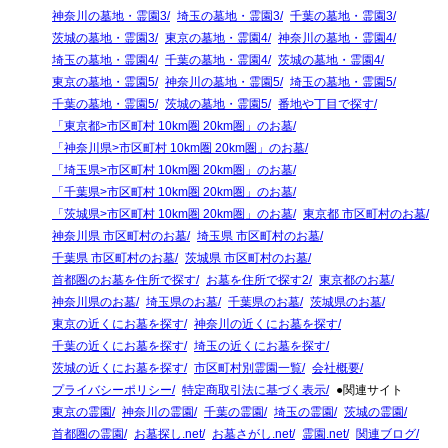
神奈川の墓地・霊園3
埼玉の墓地・霊園3
千葉の墓地・霊園3
茨城の墓地・霊園3
東京の墓地・霊園4
神奈川の墓地・霊園4
埼玉の墓地・霊園4
千葉の墓地・霊園4
茨城の墓地・霊園4
東京の墓地・霊園5
神奈川の墓地・霊園5
埼玉の墓地・霊園5
千葉の墓地・霊園5
茨城の墓地・霊園5
番地や丁目で探す
「東京都>市区町村 10km圏 20km圏」のお墓
「神奈川県>市区町村 10km圏 20km圏」のお墓
「埼玉県>市区町村 10km圏 20km圏」のお墓
「千葉県>市区町村 10km圏 20km圏」のお墓
「茨城県>市区町村 10km圏 20km圏」のお墓
東京都 市区町村のお墓
神奈川県 市区町村のお墓
埼玉県 市区町村のお墓
千葉県 市区町村のお墓
茨城県 市区町村のお墓
首都圏のお墓を住所で探す
お墓を住所で探す2
東京都のお墓
神奈川県のお墓
埼玉県のお墓
千葉県のお墓
茨城県のお墓
東京の近くにお墓を探す
神奈川の近くにお墓を探す
千葉の近くにお墓を探す
埼玉の近くにお墓を探す
茨城の近くにお墓を探す
市区町村別霊園一覧
会社概要
プライバシーポリシー
特定商取引法に基づく表示
●関連サイト
東京の霊園
神奈川の霊園
千葉の霊園
埼玉の霊園
茨城の霊園
首都圏の霊園
お墓探し.net
お墓さがし.net
霊園.net
関連ブログ