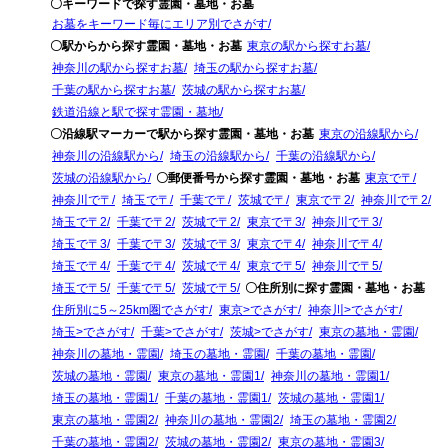
〇キーワードで探す霊園・墓地・お墓
お墓をキーワード毎にエリア別でさがす
〇駅からから探す霊園・墓地・お墓
東京の駅から探すお墓
神奈川の駅から探すお墓
埼玉の駅から探すお墓
千葉の駅から探すお墓
茨城の駅から探すお墓
鉄道沿線と駅で探す霊園・墓地
〇沿線駅マーカーで駅から探す霊園・墓地・お墓
東京の沿線駅から
神奈川の沿線駅から
埼玉の沿線駅から
千葉の沿線駅から
茨城の沿線駅から
〇郵便番号から探す霊園・墓地・お墓
東京で〒
神奈川で〒
埼玉で〒
千葉で〒
茨城で〒
東京で〒2
神奈川で〒2
埼玉で〒2
千葉で〒2
茨城で〒2
東京で〒3
神奈川で〒3
埼玉で〒3
千葉で〒3
茨城で〒3
東京で〒4
神奈川で〒4
埼玉で〒4
千葉で〒4
茨城で〒4
東京で〒5
神奈川で〒5
埼玉で〒5
千葉で〒5
茨城で〒5
〇住所別に探す霊園・墓地・お墓
住所別に5～25km圏でさがす
東京>でさがす
神奈川>でさがす
埼玉>でさがす
千葉>でさがす
茨城>でさがす
東京の墓地・霊園
神奈川の墓地・霊園
埼玉の墓地・霊園
千葉の墓地・霊園
茨城の墓地・霊園
東京の墓地・霊園1
神奈川の墓地・霊園1
埼玉の墓地・霊園1
千葉の墓地・霊園1
茨城の墓地・霊園1
東京の墓地・霊園2
神奈川の墓地・霊園2
埼玉の墓地・霊園2
千葉の墓地・霊園2
茨城の墓地・霊園2
東京の墓地・霊園3