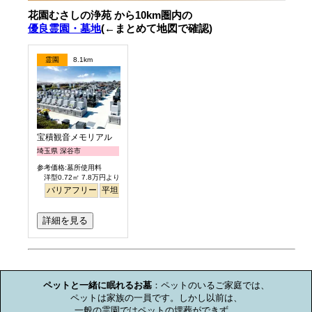
花園むさしの浄苑 から10km圏内の
優良霊園・墓地
(←まとめて地図で確認)
霊園
8.1km
宝積観音メモリアル 悠久の丘
埼玉県 深谷市
参考価格:墓所使用料
洋型0.72㎡ 7.8万円より
バリアフリー
平坦
ペット
詳細を見る
お墓のミニ知識
ペットと一緒に眠れるお墓
：ペットのいるご家庭では、

ペットは家族の一員です。しかし以前は、

一般の霊園ではペットの埋葬ができず、
