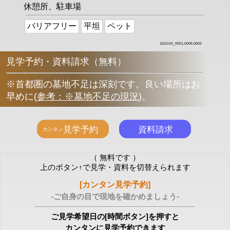
休憩所、駐車場
バリアフリー
平坦
ペット
1110142_0001,0005,0002
見学予約・資料請求（無料）
※首都圏の墓地不足は深刻です。良い場所はお
早めに
(
参考：※墓地不足の現況
)
。
（ 無料です ）
上のボタン↑で見学・資料を切替えられます
[カンタン見学予約]
-ご自身の目で現地を確かめましょう-
ご見学希望日の[時間ボタン]を押すと
カンタンに見学予約できます