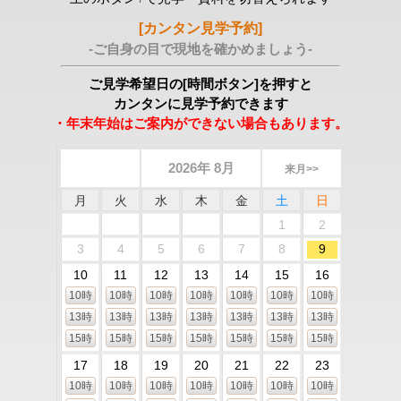
[カンタン見学予約]
-ご自身の目で現地を確かめましょう-
ご見学希望日の[時間ボタン]を押すと
カンタンに見学予約できます
・年末年始はご案内ができない場合もあります。
2026年 8月
来月>>
月
火
水
木
金
土
日
1
2
3
4
5
6
7
8
9
10
11
12
13
14
15
16
10時
10時
10時
10時
10時
10時
10時
13時
13時
13時
13時
13時
13時
13時
15時
15時
15時
15時
15時
15時
15時
17
18
19
20
21
22
23
10時
10時
10時
10時
10時
10時
10時