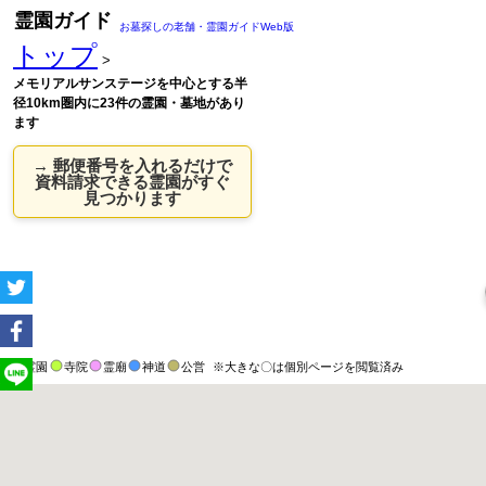
霊園ガイド
お墓探しの老舗・霊園ガイドWeb版
トップ
>
メモリアルサンステージを中心とする半
径10km圏内に23件の霊園・墓地があり
ます
→ 郵便番号を入れるだけで
資料請求できる霊園がすぐ
見つかります
霊園
寺院
霊廟
神道
公営
※大きな〇は個別ページを閲覧済み