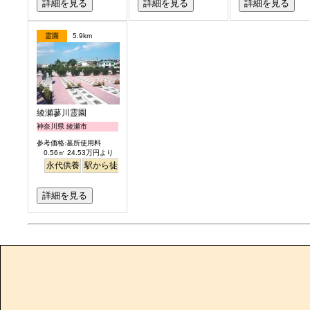
詳細を見る
詳細を見る
詳細を見る
霊園
5.9km
綾瀬蓼川霊園
神奈川県 綾瀬市
参考価格:墓所使用料
0.56㎡ 24.53万円より
永代供養
駅から徒歩
明るい
詳細を見る