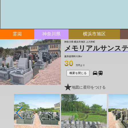
霊園
神奈川県
横浜市旭区
神奈川県 横浜市旭区 上川井町
メモリアルサンス
墓所使用料
0.36㎡
30
万円より
概要を閉じる
地図に星印をつける