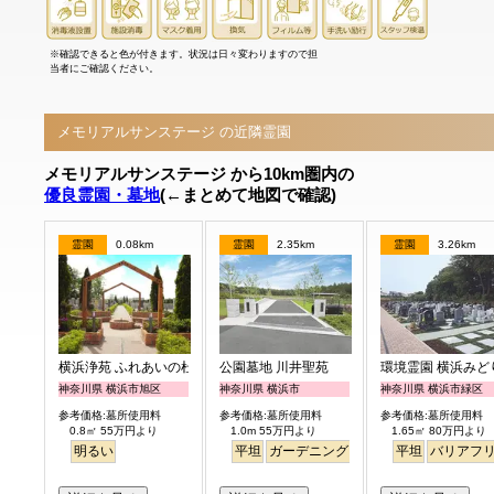
※確認できると色が付きます。状況は日々変わりますので担
当者にご確認ください。
メモリアルサンステージ の近隣霊園
メモリアルサンステージ から10km圏内の
優良霊園・墓地
(←まとめて地図で確認)
霊園
0.08km
霊園
2.35km
霊園
3.26km
横浜浄苑 ふれあいの杜
公園墓地 川井聖苑
環境霊園 横浜みど
神奈川県 横浜市旭区
神奈川県 横浜市
神奈川県 横浜市緑区
参考価格:墓所使用料
参考価格:墓所使用料
参考価格:墓所使用料
0.8㎡ 55万円より
1.0m 55万円より
1.65㎡ 80万円より
明るい
平坦
ガーデニング
永代供養
平坦
バリアフ