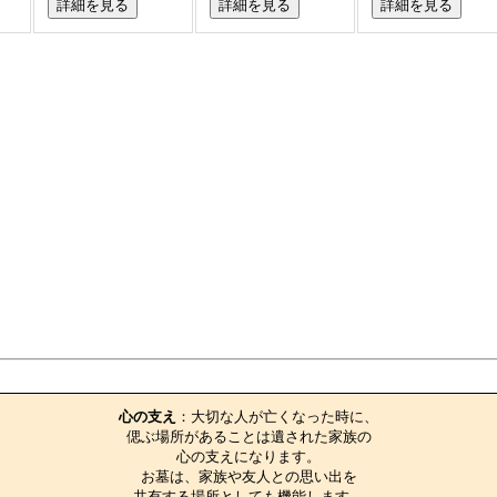
詳細を見る
詳細を見る
詳細を見る
お墓のエピソード
心の支え
：大切な人が亡くなった時に、

偲ぶ場所があることは遺された家族の

心の支えになります。

お墓は、家族や友人との思い出を

共有する場所としても機能します。
