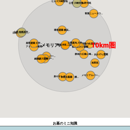
ヒルズ川崎聖地
公営 川崎市営...
あざみ野浄苑
青葉ニュータウ...
環境霊園 横浜...
公営 相模原市...
日本庭園陵墓 ...
10km圏
公園墓地 川井...
座間霊園 天空...
朝陽の杜墓苑(...
メモリアルサンステージ
横浜浄苑 ふれ...
アドミール座間
横浜あさひ霊園
静林の丘鶴ヶ峰...
あおぞら霊園
メモリアルパー...
メモリアルパー...
綾瀬蓼川霊園
旭翠苑
メモリアルパー...
泉やすらぎの丘...
弥生台墓園 横...
お墓のミニ知識