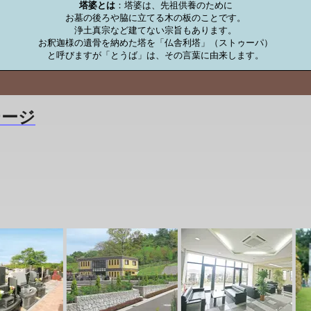
塔婆とは
：塔婆は、先祖供養のために

お墓の後ろや脇に立てる木の板のことです。

浄土真宗など建てない宗旨もあります。

お釈迦様の遺骨を納めた塔を「仏舎利塔」（ストゥーパ）

と呼びますが「とうば」は、その言葉に由来します。
テージ