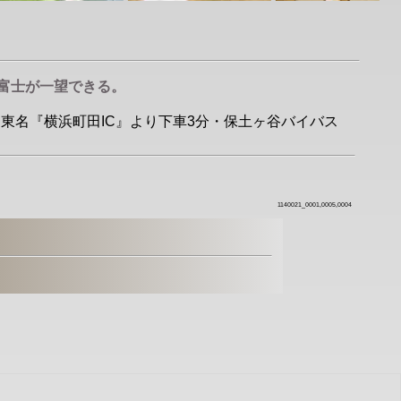
富士が一望できる。
分・東名『横浜町田IC』より下車3分・保土ヶ谷バイバス
1140021_0001,0005,0004