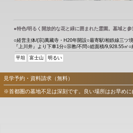
●特色/明るく開放的な花と緑に囲まれた霊園。墓域と
○経営主体/(宗)萬藏寺・H20年開設○最寄駅/相鉄線
『上川井』より下車1分○宗教/不問○総面積/9,928.55
平坦
富士山
明るい
見学予約・資料請求（無料）
※首都圏の墓地不足は深刻です。良い場所はお早めに