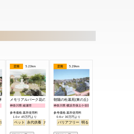
霊園
5.23km
霊園
5.29km
和墓苑 ふれあいの郷
メモリアルパーク花の郷聖地 相模大塚
朝陽の杜墓苑(東の丘)
神奈川県 綾瀬市
神奈川県 横浜市保土ケ谷区
参考価格:墓所使用料
参考価格:墓所使用料
1.0㎡ 45万円より
0.6㎡ 30万円より
テラス
駅から徒歩
ペット
永代供養
明るい
ガーデニング
バリアフリー
駅から徒歩
明るい