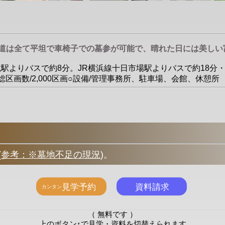
参道は全て平坦で車椅子での墓参が可能で、晴れた日には美しい
三ツ境駅よりバスで約8分。JR横浜線十日市場駅よりバスで約18
㎡○総区画数/2,000区画○設備/管理事務所、駐車場、会館、休憩所
(
参考：※墓地不足の現況
)
。
（ 無料です ）
上のボタン↑で見学・資料を切替えられます