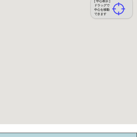
[ 中心表示 ]
ドラッグで
中心を移動
できます