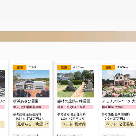
霊園
3.26km
霊園
4.45km
霊園
4.63km
りの森
横浜あさひ霊園
静林の丘鶴ヶ峰霊園
メモリアルパーク 大
神奈川県 横浜市旭区
神奈川県 横浜市旭区
神奈川県 大和市
参考価格:墓所使用料
参考価格:墓所使用料
参考価格:墓所使用料
0.64㎡ 27.8万円より
1.2㎡ 42万円より
0.6㎡ 27万円より
リー
徒歩
明るい
見晴らし・眺望
バリアフリー
ペット
明るい
樹木葬
ペット
公園墓地