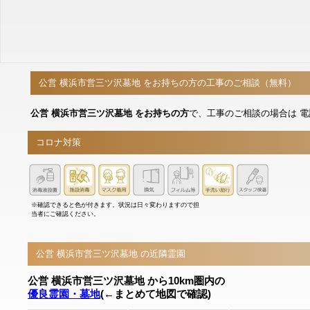
公営 横浜市営三ツ沢墓地 をお持ちの方の工事のご相談（無料）
公営 横浜市営三ツ沢墓地 をお持ちの方
で、工事のご相談の場合は 
コロナ対策
※確認できると色が付きます。状況は日々変わりますので担
当者にご確認ください。
公営 横浜市営三ツ沢墓地 の近隣霊園
公営 横浜市営三ツ沢墓地 から10km圏内の
優良霊園・墓地
(←まとめて地図で確認)