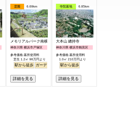
霊園
6.69km
寺院墓地
6.85km
メモリアルパーク南横浜
大本山 總持寺
神奈川県 横浜市戸塚区
神奈川県 横浜市鶴見区
参考価格:墓所使用料
参考価格:墓所使用料
芝生 1.2㎡ 96万円より
1.0㎡ 210万円より
駅から徒歩
ガーデニング
バリアフリー
駅から徒歩
ペット
永代供養
詳細を見る
詳細を見る