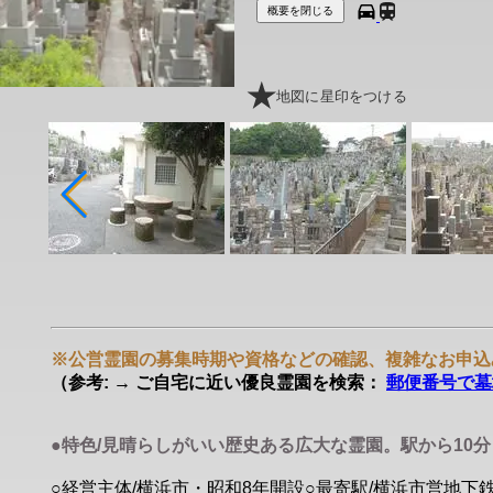
概要を閉じる
地図に星印をつける
※公営霊園の募集時期や資格などの確認、複雑なお申込
（参考: → ご自宅に近い優良霊園を検索：
郵便番号で墓
●特色/見晴らしがいい歴史ある広大な霊園。駅から10
○経営主体/横浜市・昭和8年開設○最寄駅/横浜市営地下