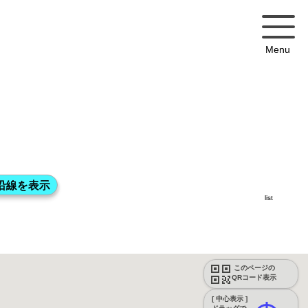
Menu
list
このページの
QRコード表示
[ 中心表示 ]