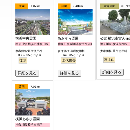
霊園
1.07km
霊園
2.48km
公営霊園
3.87k
横浜中央霊園
あおぞら霊園
公営 横浜市営久保
神奈川県 横浜市神奈川区
神奈川県 横浜市保土ケ谷区
神奈川県 横浜市西区
参考価格:墓所使用料
参考価格:墓所使用料
参考価格:墓所使用料
-
0.2㎡ 55万円より
0.648 35万円より
富士山
徒歩
永代供養
詳細を見る
詳細を見る
詳細を見る
霊園
7.05km
横浜あさひ霊園
神奈川県 横浜市旭区