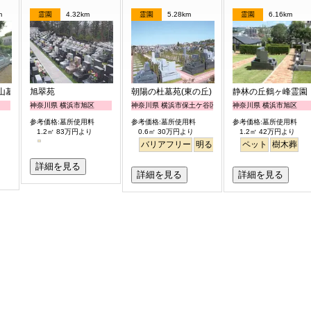
m
霊園
4.32km
霊園
5.28km
霊園
6.16km
山墓地
旭翠苑
朝陽の杜墓苑(東の丘)
静林の丘鶴ヶ峰霊園
神奈川県 横浜市旭区
神奈川県 横浜市保土ケ谷区
神奈川県 横浜市旭区
参考価格:墓所使用料
参考価格:墓所使用料
参考価格:墓所使用料
1.2㎡ 83万円より
0.6㎡ 30万円より
1.2㎡ 42万円より
バリアフリー
明るい
ペット
樹木葬
詳細を見る
詳細を見る
詳細を見る