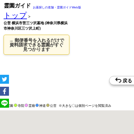
霊園ガイド
お墓探しの老舗・霊園ガイドWeb版
トップ
>
公営 横浜市営三ツ沢墓地 (神奈川県横浜
市神奈川区三ツ沢上町)
→ 郵便番号を入れるだけで
資料請求できる霊園がすぐ
見つかります
霊園
寺院
霊廟
神道
公営
※大きな〇は個別ページを閲覧済み