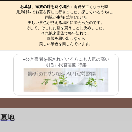
お墓は、家族の絆を紡ぐ場所
：両親が亡くなった時、

兄弟姉妹でお墓を探しに行きました。探しているうちに、

両親が生前に訪れていた

美しい景色が見える場所に出会ったのです。

そして、そこにお墓を買うことに決めました。

それ以来家族で毎年訪れて、

両親を思い出しながら

美しい景色を楽しんでいます。
●公営霊園を探されている方にも人気の高い
--明るい民営霊園 特集--
沢墓地