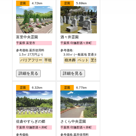
霊園
4.72km
霊園
5.69km
富里中央霊園
酒々井霊園
千葉県 富里市
千葉県 印旛郡酒々井町
参考価格:墓所使用料
参考価格:
1.5㎡ 27万円より
3.00㎡ (一般墓地 普通タイプ) 25万円より
バリアフリー
平坦
樹木葬
ペット
芝生
詳細を見る
詳細を見る
霊園
6.32km
霊園
6.77km
佐倉やすらぎの郷
さくら中央霊園
千葉県 印旛郡酒々井町
千葉県 印旛郡酒々井町
参考価格:
参考価格:墓所使用料