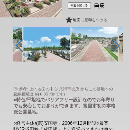
概要を閉じる
地図に星印をつける
(※参考: 上の地図の中心 八街市役所 からこの墓地への
直線距離は 約 6.35 Kmです)
●特色/平坦地でバリアフリー設計なのでお年寄り
でも安心してお参りができます。富里市初の本格
派公園墓地。
○経営主体/(宗)安国寺・2006年12月開設○最寄
駅/JR成田線「成田駅」より送迎バスまたは車で