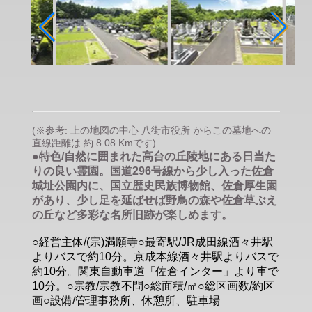
(※参考: 上の地図の中心 八街市役所 からこの墓地への
直線距離は 約 8.08 Kmです)
●特色/自然に囲まれた高台の丘陵地にある日当た
りの良い霊園。国道296号線から少し入った佐倉
城址公園内に、国立歴史民族博物館、佐倉厚生園
があり、少し足を延ばせば野鳥の森や佐倉草ぶえ
の丘など多彩な名所旧跡が楽しめます。
○経営主体/(宗)満願寺○最寄駅/JR成田線酒々井駅
よりバスで約10分。京成本線酒々井駅よりバスで
約10分。関東自動車道「佐倉インター」より車で
10分。○宗教/宗教不問○総面積/㎡○総区画数/約区
画○設備/管理事務所、休憩所、駐車場