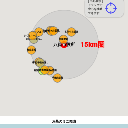
[ 中心表示 ]
ドラッグで
中心を移動
できます
さくら中央霊園
酒々井霊園
佐倉やすらぎの...
メモリアルスク...
富里中央霊園
さくらユーカリ...
公営 四街道市...
京葉霊園
15km圏
八街市役所
御成霊園
新いずみ霊園
公営 千葉市営...
千葉東霊苑
寛受院 高田霊...
千葉中央霊園
千葉緑霊園
お墓のミニ知識