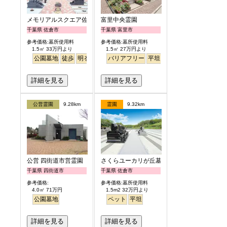
メモリアルスクエア佐倉
富里中央霊園
千葉県 佐倉市
千葉県 富里市
参考価格:墓所使用料
参考価格:墓所使用料
1.5㎡ 33万円より
1.5㎡ 27万円より
公園墓地
徒歩
明るい
バリアフリー
平坦
詳細を見る
詳細を見る
公営霊園
9.28km
霊園
9.32km
公営 四街道市営霊園
さくらユーカリが丘墓苑
千葉県 四街道市
千葉県 佐倉市
参考価格:
参考価格:墓所使用料
4.0㎡ 71万円
1.5m2 32万円より
公園墓地
ペット
平坦
詳細を見る
詳細を見る