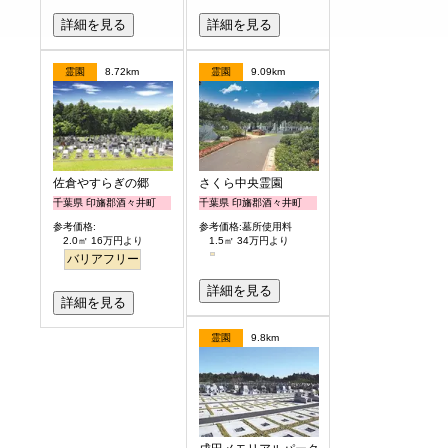
詳細を見る
詳細を見る
霊園
8.72km
霊園
9.09km
佐倉やすらぎの郷
さくら中央霊園
千葉県 印旛郡酒々井町
千葉県 印旛郡酒々井町
参考価格:
参考価格:墓所使用料
2.0㎡ 16万円より
1.5㎡ 34万円より
バリアフリー
詳細を見る
詳細を見る
霊園
9.8km