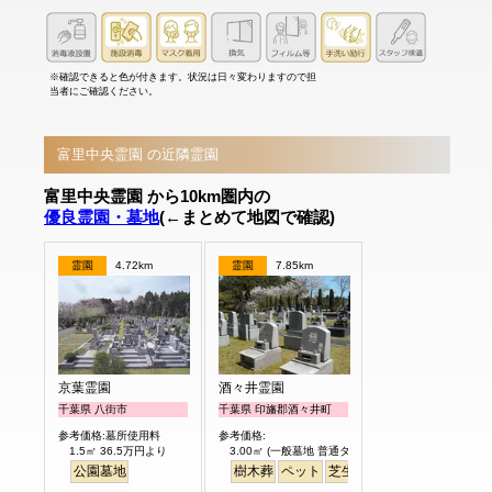
※確認できると色が付きます。状況は日々変わりますので担
当者にご確認ください。
富里中央霊園 の近隣霊園
富里中央霊園 から10km圏内の
優良霊園・墓地
(←まとめて地図で確認)
霊園
4.72km
霊園
7.85km
京葉霊園
酒々井霊園
千葉県 八街市
千葉県 印旛郡酒々井町
参考価格:墓所使用料
参考価格:
1.5㎡ 36.5万円より
3.00㎡ (一般墓地 普通タイプ) 25万円より
公園墓地
樹木葬
ペット
芝生