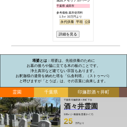
成田メモリアルパーク
千葉県 成田市
参考価格:墓所使用料
1.5㎡ 33万円より
永代供養
平坦
公園墓地
明るい
詳細を見る
お墓のミニ知識
塔婆とは
：塔婆は、先祖供養のために

お墓の後ろや脇に立てる木の板のことです。

浄土真宗など建てない宗旨もあります。

お釈迦様の遺骨を納めた塔を「仏舎利塔」（ストゥーパ）

と呼びますが「とうば」は、その言葉に由来します。
霊園
千葉県
印旛郡酒々井町
千葉県 印旛郡酒々井町 下台
酒々井霊園
3.00㎡ (一般墓地 普通タイプ)
25
万円より