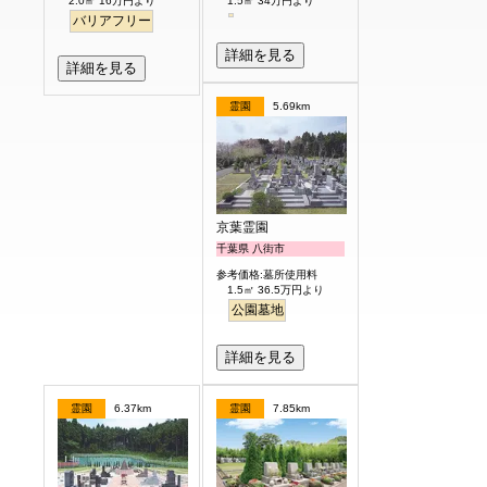
2.0㎡ 16万円より
1.5㎡ 34万円より
バリアフリー
詳細を見る
詳細を見る
霊園
5.69km
京葉霊園
千葉県 八街市
参考価格:墓所使用料
1.5㎡ 36.5万円より
公園墓地
詳細を見る
霊園
6.37km
霊園
7.85km