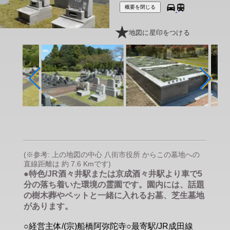
概要を閉じる
地図に星印をつける
(※参考: 上の地図の中心 八街市役所 からこの墓地への
直線距離は 約 7.6 Kmです)
●特色/JR酒々井駅または京成酒々井駅より車で5
分の落ち着いた環境の霊園です。園内には、話題
の樹木葬やペットと一緒に入れるお墓、芝生墓地
があります。
○経営主体/(宗)船橋阿弥陀寺○最寄駅/JR成田線