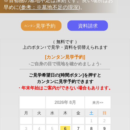
※首都圏の墓地不足は深刻です。良い場所はお
早めに
(
参考：※墓地不足の現況
)
。
（ 無料です ）
上のボタン↑で見学・資料を切替えられます
[カンタン見学予約]
-ご自身の目で現地を確かめましょう-
ご見学希望日の[時間ボタン]を押すと
カンタンに見学予約できます
・年末年始はご案内ができない場合もあります。
2026年 8月
来月>>
月
火
水
木
金
土
日
1
2
3
4
5
6
7
8
9