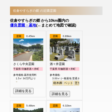
佐倉やすらぎの郷 の近隣霊園
佐倉やすらぎの郷 から10km圏内の
優良霊園・墓地
(←まとめて地図で確認)
霊園
0.45km
霊園
0.89km
さくら中央霊園
酒々井霊園
千葉県 印旛郡酒々井町
千葉県 印旛郡酒々井町
参考価格:墓所使用料
参考価格:
1.5㎡ 34万円より
3.00㎡ (一般墓地 普通タイプ) 25万円より
樹木葬
ペット
芝生
詳細を見る
詳細を見る
霊園
5.48km
霊園
6.32km