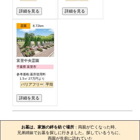
詳細を見る
詳細を見る
霊園
8.72km
富里中央霊園
千葉県 富里市
参考価格:墓所使用料
1.5㎡ 27万円より
バリアフリー
平坦
詳細を見る
お墓のエピソード
お墓は、家族の絆を紡ぐ場所
：両親が亡くなった時、

兄弟姉妹でお墓を探しに行きました。探しているうちに、

両親が生前に訪れていた
