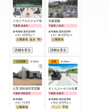
メモリアルスクエア佐倉
京葉霊園
千葉県 佐倉市
千葉県 八街市
参考価格:墓所使用料
参考価格:墓所使用料
1.5㎡ 33万円より
1.5㎡ 36.5万円より
公園墓地
徒歩
明るい
公園墓地
詳細を見る
詳細を見る
公営霊園
8.42km
霊園
8.44km
公営 四街道市営霊園
さくらユーカリが丘墓苑
千葉県 四街道市
千葉県 佐倉市
参考価格:
参考価格:墓所使用料
4.0㎡ 71万円
1.5m2 32万円より
公園墓地
ペット
平坦