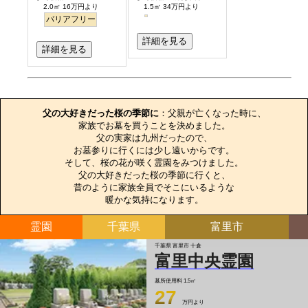
2.0㎡ 16万円より
1.5㎡ 34万円より
バリアフリー
詳細を見る
詳細を見る
お墓のエピソード
父の大好きだった桜の季節に
：父親が亡くなった時に、

家族でお墓を買うことを決めました。

父の実家は九州だったので、

お墓参りに行くには少し遠いからです。

そして、桜の花が咲く霊園をみつけました。

父の大好きだった桜の季節に行くと、

昔のように家族全員でそこにいるような

暖かな気持になります。
霊園
千葉県
富里市
千葉県 富里市 十倉
富里中央霊園
墓所使用料
1.5㎡
27
万円より