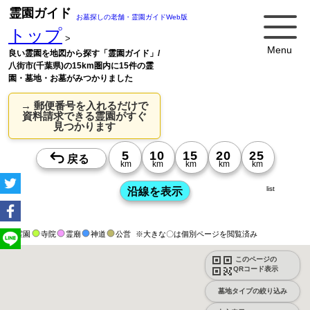
霊園ガイド
お墓探しの老舗・霊園ガイドWeb版
トップ
>
Menu
良い霊園を地図から探す「霊園ガイド」/
八街市(千葉県)の15km圏内に15件の霊
園・墓地・お墓がみつかりました
→ 郵便番号を入れるだけで
資料請求できる霊園がすぐ
見つかります
list
霊園
寺院
霊廟
神道
公営
※大きな〇は個別ページを閲覧済み
このページの
QRコード表示
墓地タイプの絞り込み