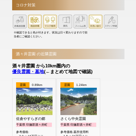
コロナ対策
※確認できると色が付きます。状況は日々変わりますので担
当者にご確認ください。
酒々井霊園 の近隣霊園
酒々井霊園 から10km圏内の
優良霊園・墓地
(←まとめて地図で確認)
霊園
0.89km
霊園
1.24km
佐倉やすらぎの郷
さくら中央霊園
千葉県 印旛郡酒々井町
千葉県 印旛郡酒々井町
参考価格:
参考価格:墓所使用料