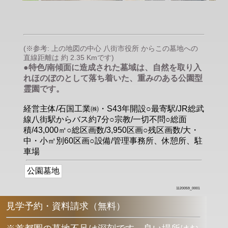
(※参考: 上の地図の中心 八街市役所 からこの墓地への
直線距離は 約 2.35 Kmです)
●特色/南傾面に造成された墓域は、自然を取り入
れほのぼのとして落ち着いた、重みのある公園型
霊園です。
経営主体/石国工業㈱・S43年開設○最寄駅/JR総武
線八街駅からバス約7分○宗教/一切不問○総面
積/43,000㎡○総区画数/3,950区画○残区画数/大・
中・小㎡別60区画○設備/管理事務所、休憩所、駐
車場
公園墓地
1120059_0001
見学予約・資料請求（無料）