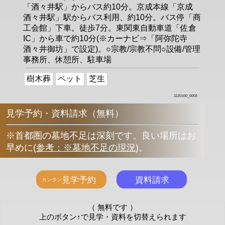
「酒々井駅」からバス約10分。京成本線「京成
酒々井駅」駅からバス利用、約10分。バス停「商
工会館」下車。徒歩7分。東関東自動車道「佐倉
IC」から車で約10分(※カーナビ⇒「阿弥陀寺
酒々井御坊」で設定)。○宗教/宗教不問○設備/管理
事務所、休憩所、駐車場
樹木葬
ペット
芝生
1120100_0003
見学予約・資料請求（無料）
※首都圏の墓地不足は深刻です。良い場所はお
早めに
(
参考：※墓地不足の現況
)
。
（ 無料です ）
上のボタン↑で見学・資料を切替えられます