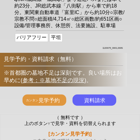
約23分、JR総武本線「八街駅」から車で約18
分。東関東自動車道「富里IC」から約10分○宗教/
宗教不問○総面積/4,714㎡○総区画数/約651区画○
設備/管理事務所、休憩所、法要施設、駐車場
バリアフリー
平坦
1120079_0001,0005
見学予約・資料請求（無料）
※首都圏の墓地不足は深刻です。良い場所はお
早めに
(
参考：※墓地不足の現況
)
。
（ 無料です ）
上のボタン↑で見学・資料を切替えられます
[カンタン見学予約]