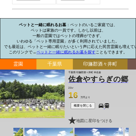
お墓のミニ知識
ペットと一緒に眠れるお墓
：ペットのいるご家庭では、

ペットは家族の一員です。しかし以前は、

一般の霊園ではペットの埋葬ができず、

いわゆる「ペット専用霊園」が多く利用されていました。

でも最近は、ペットと一緒に眠りたいという声に応えた民営霊園も増えてい
このリンクで→
ペットと一緒に眠れるお墓を探す
こともできます。
霊園
千葉県
印旛郡酒々井町
千葉県 印旛郡酒々井町 本佐倉
佐倉やすらぎの郷
2.0㎡
16
万円より
概要を閉じる
地図に星印をつける