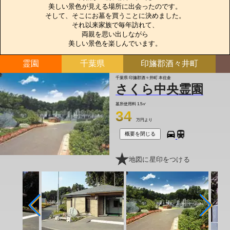
美しい景色が見える場所に出会ったのです。

そして、そこにお墓を買うことに決めました。

それ以来家族で毎年訪れて、

両親を思い出しながら

美しい景色を楽しんでいます。
霊園
千葉県
印旛郡酒々井町
千葉県 印旛郡酒々井町 本佐倉
さくら中央霊園
墓所使用料
1.5㎡
34
万円より
概要を閉じる
地図に星印をつける