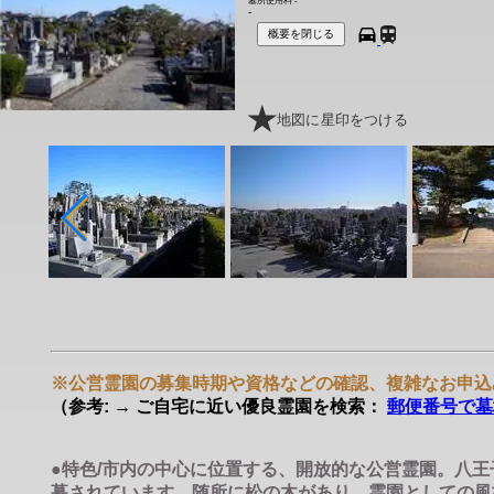
墓所使用料
-
-
概要を閉じる
地図に星印をつける
※公営霊園の募集時期や資格などの確認、複雑なお申込
（参考: → ご自宅に近い優良霊園を検索：
郵便番号で墓
●特色/市内の中心に位置する、開放的な公営霊園。八
募されています。随所に松の木があり、霊園としての風格。