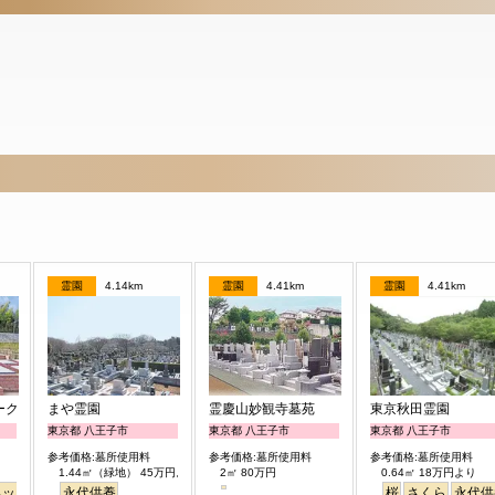
霊園
4.14km
霊園
4.41km
霊園
4.41km
ーク
まや霊園
霊慶山妙観寺墓苑
東京秋田霊園
東京都 八王子市
東京都 八王子市
東京都 八王子市
参考価格:墓所使用料
参考価格:墓所使用料
参考価格:墓所使用料
1.44㎡（緑地） 45万円より
2㎡ 80万円
0.64㎡ 18万円より
ペット
見晴らし・眺望
永代供養
桜
さくら
永代供