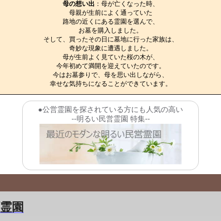
母の想い出
：母が亡くなった時、

母親が生前によく通っていた

路地の近くにある霊園を選んで、

お墓を購入しました。

そして、買ったその日に墓地に行った家族は、

奇妙な現象に遭遇しました。

母が生前よく見ていた桜の木が、

今年初めて満開を迎えていたのです。

今はお墓参りで、母を思い出しながら、

幸せな気持ちになることができています。
●公営霊園を探されている方にも人気の高い
--明るい民営霊園 特集--
町霊園