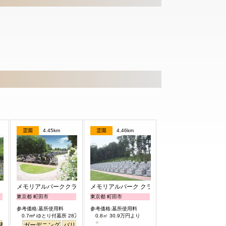
霊園
4.45km
霊園
4.46km
メモリアルパーククラウド御殿山
メモリアルパーク クラウド御殿山
東京都 町田市
東京都 町田市
参考価格:墓所使用料
参考価格:墓所使用料
0.7m² ゆとり付墓所 28万円より
0.8㎡ 30.9万円より
養
ガーデニング
バリアフリー
平坦
明るい