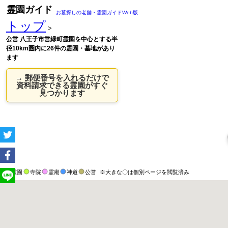
霊園ガイド
お墓探しの老舗・霊園ガイドWeb版
トップ
>
公営 八王子市営緑町霊園を中心とする半
径10km圏内に26件の霊園・墓地があり
ます
→ 郵便番号を入れるだけで
資料請求できる霊園がすぐ
見つかります
霊園
寺院
霊廟
神道
公営
※大きな〇は個別ページを閲覧済み