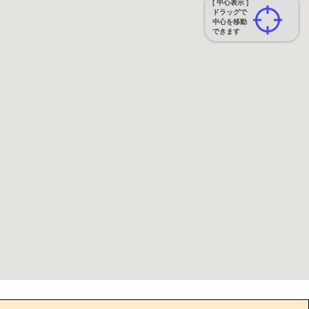
[ 中心表示 ]
ドラッグで
中心を移動
できます