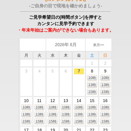
-ご自身の目で現地を確かめましょう-
ご見学希望日の[時間ボタン]を押すと
カンタンに見学予約できます
・年末年始はご案内ができない場合もあります。
2026年 8月
来月>>
月
火
水
木
金
土
日
1
2
3
4
5
6
7
8
9
10時
10時
13時
13時
15時
15時
10
11
12
13
14
15
16
10時
10時
10時
10時
10時
10時
10時
13時
13時
13時
13時
13時
13時
13時
15時
15時
15時
15時
15時
15時
15時
17
18
19
20
21
22
23