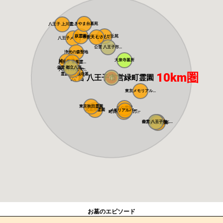
たきやま台墓苑
八王子 上川霊...
萩霊園
東京ゆりが丘苑
帝釈天 むさし...
八王子メモリア...
公営 八王子市...
浄光の森聖地
大泉寺墓所
城山霊園
八王子 青葉霊...
公営 都立八王...
高級公園墓地 ...
八王子浄苑 で...
10km圏
霊慶山妙観寺墓...
公営 八王子市営緑町霊園
東京メモリアル...
東京秋田霊園
まや霊園
武蔵岡霊園
メモリアルパー...
メモリアルパー...
町田こもれびの...
南大沢バードヒ...
公営 八王子市...
南大沢霊園
お墓のエピソード