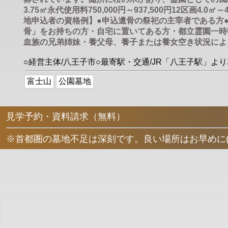
3.75㎡永代使用料750,000円～937,500円12区画4.0㎡～4
地申込者の資格例】●申込遺骨の祭祀の主宰者である方●
骨」をお持ちの方・自宅に置いてある方・都立霊園一時
血族の兄弟姉妹・養父母、養子または養女空き状況によ
○経営主体/八王子市○最寄駅・交通/JR「八王子駅」より
富士山
公園墓地
見学予約・資料請求（無料）
※首都圏の墓地不足は深刻です。良い場所はお早めに