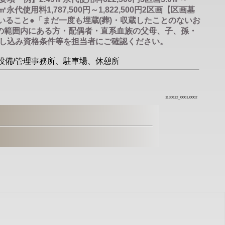
29㎡永代使用料1,787,500円～1,822,500円2区画【区画墓
ること●「まだ一度も埋蔵(葬)・収蔵したことのないお
の範囲内にある方・配偶者・直系血族の父母、子、孫・
し込み資格条件等を担当者にご確認ください。
○設備/管理事務所、駐車場、休憩所
1130112_0001,0002