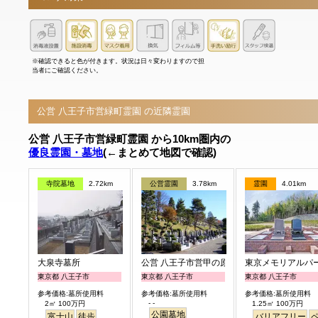
※確認できると色が付きます。状況は日々変わりますので担
当者にご確認ください。
公営 八王子市営緑町霊園 の近隣霊園
公営 八王子市営緑町霊園 から10km圏内の
優良霊園・墓地
(←まとめて地図で確認)
寺院墓地
2.72km
公営霊園
3.78km
霊園
4.01km
大泉寺墓所
公営 八王子市営甲の原霊園
東京メモリアルパ
東京都 八王子市
東京都 八王子市
東京都 八王子市
参考価格:墓所使用料
参考価格:墓所使用料
参考価格:墓所使用料
- -
2㎡ 100万円
1.25㎡ 100万円
公園墓地
富士山
徒歩
バリアフリー