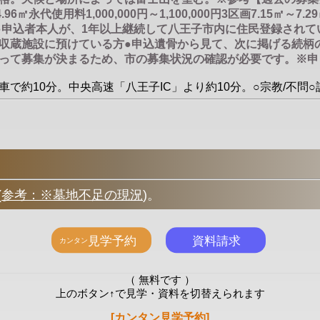
.96㎡永代使用料1,000,000円～1,100,000円3区画7.15㎡～7.
申込者本人が、1年以上継続して八王子市内に住民登録されてい
収蔵施設に預けている方●申込遺骨から見て、次に掲げる続柄
って募集が決まるため、市の募集状況の確認が必要です。※申
車で約10分。中央高速「八王子IC」より約10分。○宗教/不問
(
参考：※墓地不足の現況
)
。
（ 無料です ）
上のボタン↑で見学・資料を切替えられます
[カンタン見学予約]