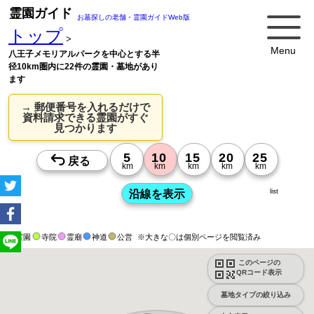
霊園ガイド
お墓探しの老舗・霊園ガイドWeb版
トップ
>
Menu
八王子メモリアルパークを中心とする半
径10km圏内に22件の霊園・墓地があり
ます
→ 郵便番号を入れるだけで
資料請求できる霊園がすぐ
見つかります
list
霊園
寺院
霊廟
神道
公営
※大きな〇は個別ページを閲覧済み
このページの
QRコード表示
墓地タイプの絞り込み