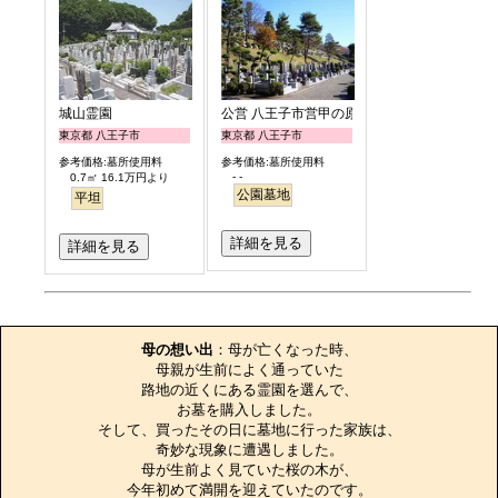
城山霊園
公営 八王子市営甲の原霊園
東京都 八王子市
東京都 八王子市
参考価格:墓所使用料
参考価格:墓所使用料
- -
0.7㎡ 16.1万円より
公園墓地
平坦
詳細を見る
詳細を見る
お墓のエピソード
母の想い出
：母が亡くなった時、

母親が生前によく通っていた

路地の近くにある霊園を選んで、

お墓を購入しました。

そして、買ったその日に墓地に行った家族は、

奇妙な現象に遭遇しました。

母が生前よく見ていた桜の木が、

今年初めて満開を迎えていたのです。
