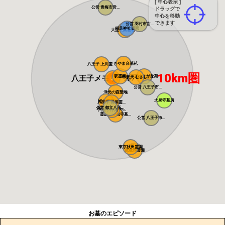
[ 中心表示 ]
公営 青梅市営...
ドラッグで
中心を移動
できます
公営 羽村市営...
稲足神社霊園
大型公園墓地 ...
たきやま台墓苑
八王子 上川霊...
10km圏
八王子メモリアルパーク
萩霊園
東京ゆりが丘苑
帝釈天 むさし...
公営 八王子市...
浄光の森聖地
大泉寺墓所
城山霊園
八王子 青葉霊...
公営 都立八王...
高級公園墓地 ...
八王子浄苑 で...
霊慶山妙観寺墓...
公営 八王子市...
東京秋田霊園
武蔵岡霊園
お墓のエピソード