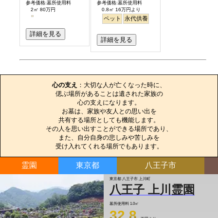
参考価格:墓所使用料
参考価格:墓所使用料
2㎡ 80万円
0.8㎡ 16万円より
ペット
永代供養
詳細を見る
詳細を見る
お墓のエピソード
心の支え
：大切な人が亡くなった時に、

偲ぶ場所があることは遺された家族の

心の支えになります。

お墓は、家族や友人との思い出を

共有する場所としても機能します。

その人を思い出すことができる場所であり、

また、自分自身の悲しみや苦しみを

受け入れてくれる場所でもあります。
霊園
東京都
八王子市
東京都 八王子市 上川町
八王子 上川霊園
墓所使用料
1.0㎡
32.8