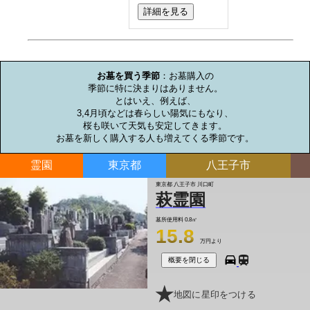
詳細を見る
お墓のミニ知識
お墓を買う季節
：お墓購入の

季節に特に決まりはありません。

とはいえ、例えば、

3,4月頃などは春らしい陽気にもなり、

桜も咲いて天気も安定してきます。

お墓を新しく購入する人も増えてくる季節です。
霊園
東京都
八王子市
東京都 八王子市 川口町
萩霊園
墓所使用料
0.8㎡
15.8
万円より
概要を閉じる
地図に星印をつける