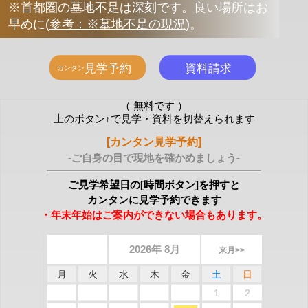
※首都圏の墓地不足は深刻です。良い場所はお
早めに
(
参考：※墓地不足の現況
)
。
（ 無料です ）
上のボタン↑で見学・資料を切替えられます
[カンタン見学予約]
-ご自身の目で現地を確かめましょう-
ご見学希望日の[時間ボタン]を押すと
カンタンに見学予約できます
・年末年始はご案内ができない場合もあります。
2026年 8月
来月>>
月
火
水
木
金
土
日
1
2