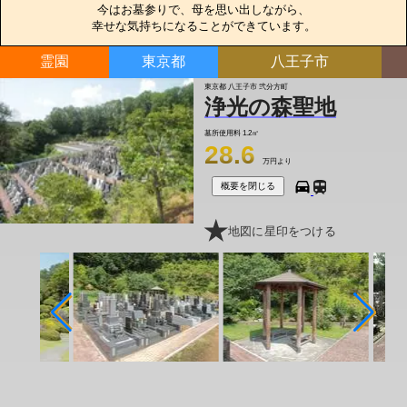
今はお墓参りで、母を思い出しながら、

幸せな気持ちになることができています。
霊園
東京都
八王子市
東京都 八王子市 弐分方町
浄光の森聖地
墓所使用料
1.2㎡
28.6
万円より
概要を閉じる
地図に星印をつける