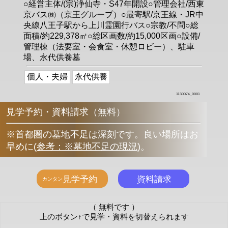
○経営主体/(宗)浄仙寺・S47年開設○管理会社/西東
京バス㈱（京王グループ）○最寄駅/京王線・JR中
央線八王子駅から上川霊園行バス○宗教/不問○総
面積/約229,378㎡○総区画数/約15,000区画○設備/
管理棟（法要室・会食室・休憩ロビー）、駐車
場、永代供養墓
個人・夫婦
永代供養
1130074_0001
見学予約・資料請求（無料）
※首都圏の墓地不足は深刻です。良い場所はお
早めに
(
参考：※墓地不足の現況
)
。
（ 無料です ）
上のボタン↑で見学・資料を切替えられます