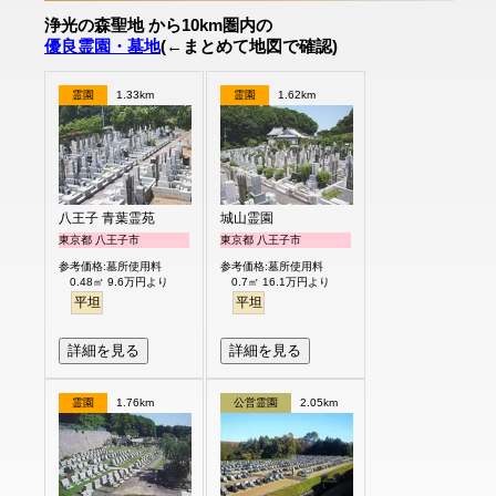
浄光の森聖地 から10km圏内の
優良霊園・墓地
(←まとめて地図で確認)
霊園
1.33km
霊園
1.62km
八王子 青葉霊苑
城山霊園
東京都 八王子市
東京都 八王子市
参考価格:墓所使用料
参考価格:墓所使用料
0.48㎡ 9.6万円より
0.7㎡ 16.1万円より
平坦
平坦
詳細を見る
詳細を見る
霊園
1.76km
公営霊園
2.05km