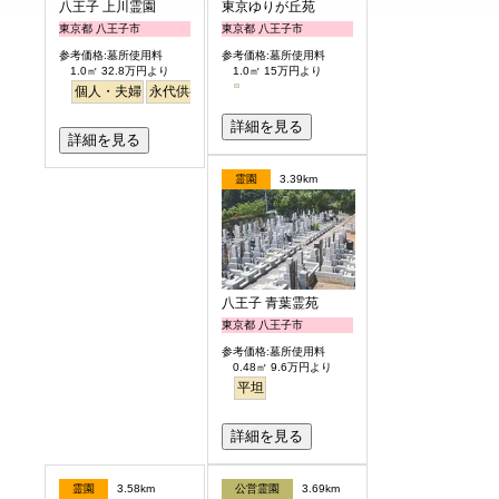
八王子 上川霊園
東京ゆりが丘苑
東京都 八王子市
東京都 八王子市
参考価格:墓所使用料
参考価格:墓所使用料
1.0㎡ 32.8万円より
1.0㎡ 15万円より
個人・夫婦
永代供養
詳細を見る
詳細を見る
霊園
3.39km
八王子 青葉霊苑
東京都 八王子市
参考価格:墓所使用料
0.48㎡ 9.6万円より
平坦
詳細を見る
霊園
3.58km
公営霊園
3.69km