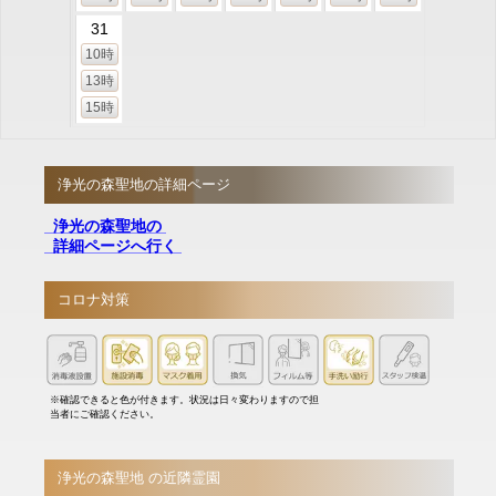
31
10時
13時
15時
浄光の森聖地の詳細ページ
浄光の森聖地の
詳細ページへ行く
コロナ対策
※確認できると色が付きます。状況は日々変わりますので担
当者にご確認ください。
浄光の森聖地 の近隣霊園