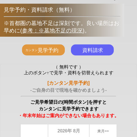
見学予約・資料請求（無料）
※首都圏の墓地不足は深刻です。良い場所はお
早めに
(
参考：※墓地不足の現況
)
。
（ 無料です ）
上のボタン↑で見学・資料を切替えられます
[カンタン見学予約]
-ご自身の目で現地を確かめましょう-
ご見学希望日の[時間ボタン]を押すと
カンタンに見学予約できます
・年末年始はご案内ができない場合もあります。
2026年 8月
来月>>