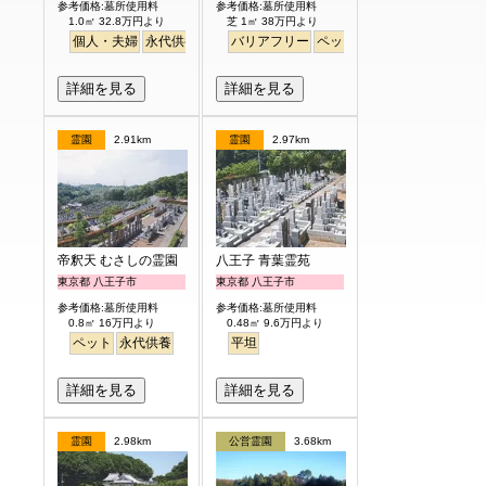
参考価格:墓所使用料
参考価格:墓所使用料
1.0㎡ 32.8万円より
芝 1㎡ 38万円より
個人・夫婦
永代供養
バリアフリー
ペット
詳細を見る
詳細を見る
霊園
2.91km
霊園
2.97km
帝釈天 むさしの霊園
八王子 青葉霊苑
東京都 八王子市
東京都 八王子市
参考価格:墓所使用料
参考価格:墓所使用料
0.8㎡ 16万円より
0.48㎡ 9.6万円より
ペット
永代供養
平坦
詳細を見る
詳細を見る
霊園
2.98km
公営霊園
3.68km