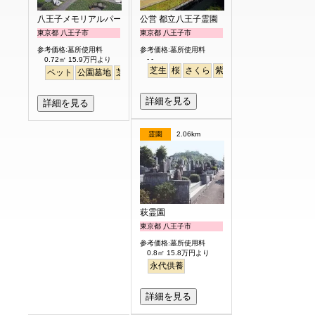
八王子メモリアルパーク
公営 都立八王子霊園
東京都 八王子市
東京都 八王子市
参考価格:墓所使用料
参考価格:墓所使用料
- -
0.72㎡ 15.9万円より
芝生
桜
さくら
紫陽花
あじさい
ペット
公園墓地
芝生
詳細を見る
詳細を見る
霊園
2.06km
萩霊園
東京都 八王子市
参考価格:墓所使用料
0.8㎡ 15.8万円より
永代供養
詳細を見る