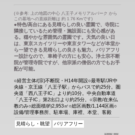
(※参考: 上の地図の中心 八王子メモリアルパーク から
この墓地への直線距離は 約 1.76 Kmです)
●特色/高台にある見晴らしの良い霊園で、寺院に
隣接しているため管理・施設面にも安心感があ
る。穏やかな雰囲気の霊園です。天気の良い日
は、東京スカイツリーや東京タワーなどが本堂か
ら一望できる見晴らしの良さも魅力。バリアフリ
ー設計なので、車椅子の方にも安心。浄土宗不断
院が管理寺院ですが、他宗派の僧侶の方でもお手
配が可能。
○経営主体/(宗)不断院・H14年開設○最寄駅/JR中
央線・京王線「八王子駅」からバスで約25分。圏
央道「西八王子IC」より約10分。中央自動車道
「八王子IC」第2出口より約25分。○宗教/在来仏
教のみ○総面積/約2,953㎡○総区画数/1,144区画○
設備/管理事務所、駐車場、庫裡、本堂、客殿
見晴らし・眺望
バリアフリー
1130062_0002