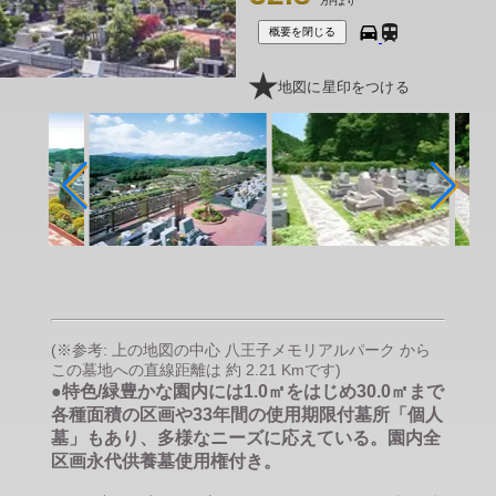
万円より
概要を閉じる
地図に星印をつける
(※参考: 上の地図の中心 八王子メモリアルパーク から
この墓地への直線距離は 約 2.21 Kmです)
●特色/緑豊かな園内には1.0㎡をはじめ30.0㎡まで
各種面積の区画や33年間の使用期限付墓所「個人
墓」もあり、多様なニーズに応えている。園内全
区画永代供養墓使用権付き。