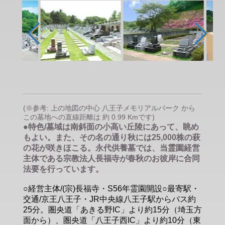
(※参考: 上の地図の中心 八王子メモリアルパーク から
この墓地への直線距離は 約 0.99 Kmです)
●特色/墓域は南斜面の小高い丘陵にあって、眺め
もよい。また、その名の通り秋には25,000株の萩
の花が咲きほこる。永代供養墓では、当霊園経営
主体である宗教法人長福寺が春秋のお彼岸に合同
法要を行っています。
○経営主体/(宗)長福寺・S56年霊園開設○最寄駅・
交通/京王八王子・JR中央線八王子駅からバス約
25分。圏央道「あきる野IC」より約15分（埼玉方
面から）、圏央道「八王子西IC」より約10分（東