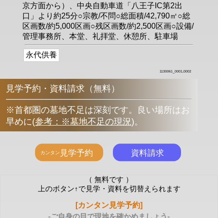
京方面から）、中央自動車道「八王子IC第2出
口」より約25分○宗教/不問○総面積/42,790㎡○総
区画数/約5,000区画○残区画数/約2,500区画○設備/
管理事務所、本堂、礼拝堂、休憩所、駐車場
永代供養
1130061_0001,0002
見学予約・資料請求（無料）
※首都圏の墓地不足は深刻です。良い場所はお
早めに
(
参考：※墓地不足の現況
)
。
（ 無料です ）
上のボタン↑で見学・資料を切替えられます
[カンタン見学予約]
-ご自身の目で現地を確かめましょう-