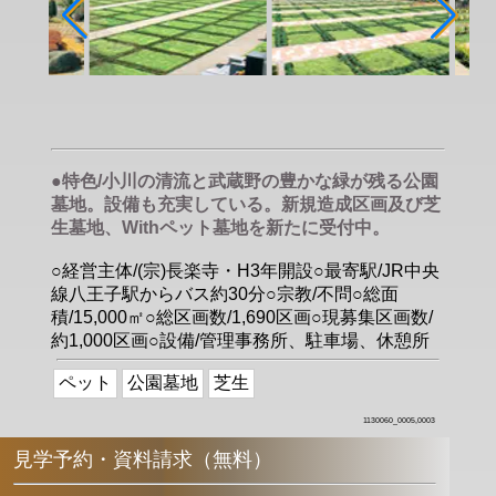
●特色/小川の清流と武蔵野の豊かな緑が残る公園
墓地。設備も充実している。新規造成区画及び芝
生墓地、Withペット墓地を新たに受付中。
○経営主体/(宗)長楽寺・H3年開設○最寄駅/JR中央
線八王子駅からバス約30分○宗教/不問○総面
積/15,000㎡○総区画数/1,690区画○現募集区画数/
約1,000区画○設備/管理事務所、駐車場、休憩所
ペット
公園墓地
芝生
1130060_0005,0003
見学予約・資料請求（無料）