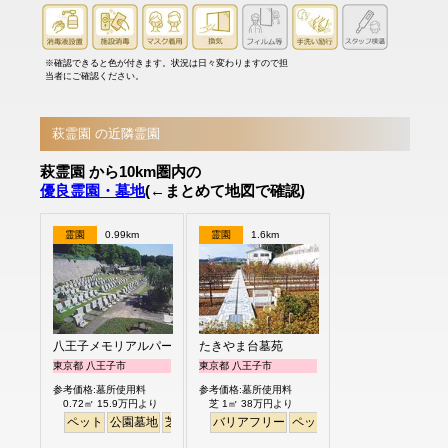
※確認できると色が付きます。状況は日々変わりますので担
当者にご確認ください。
萩霊園 の近隣霊園
萩霊園 から10km圏内の
優良霊園・墓地
(←まとめて地図で確認)
霊園
0.99km
霊園
1.6km
八王子メモリアルパーク
たきやま台墓苑
東京都 八王子市
東京都 八王子市
参考価格:墓所使用料
参考価格:墓所使用料
0.72㎡ 15.9万円より
芝 1㎡ 38万円より
ペット
公園墓地
芝生
バリアフリー
ペット