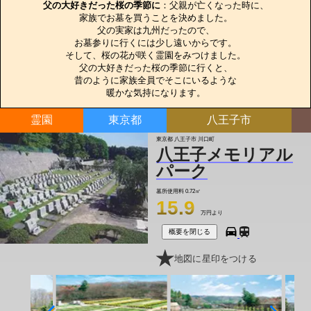
父の大好きだった桜の季節に
：父親が亡くなった時に、

家族でお墓を買うことを決めました。

父の実家は九州だったので、

お墓参りに行くには少し遠いからです。

そして、桜の花が咲く霊園をみつけました。

父の大好きだった桜の季節に行くと、

昔のように家族全員でそこにいるような

暖かな気持になります。
霊園
東京都
八王子市
東京都 八王子市 川口町
八王子メモリアル
パーク
墓所使用料
0.72㎡
15.9
万円より
概要を閉じる
地図に星印をつける