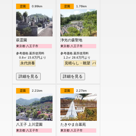
霊園
0.99km
霊園
1.76km
萩霊園
浄光の森聖地
東京都 八王子市
東京都 八王子市
参考価格:墓所使用料
参考価格:墓所使用料
0.8㎡ 15.8万円より
1.2㎡ 28.6万円より
永代供養
見晴らし・眺望
バリアフリー
詳細を見る
詳細を見る
霊園
2.21km
霊園
2.27km
八王子 上川霊園
たきやま台墓苑
東京都 八王子市
東京都 八王子市