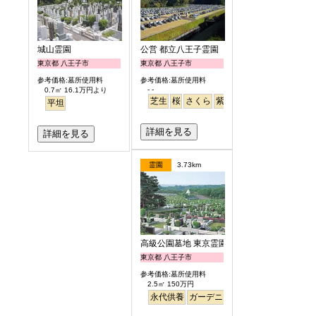
城山霊園
公営 都立八王子霊園
東京都 八王子市
東京都 八王子市
参考価格:墓所使用料
参考価格:墓所使用料
- -
0.7㎡ 16.1万円より
芝生
桜
さくら
紫陽花
あじさい
平坦
詳細を見る
詳細を見る
霊園
3.73km
高級公園墓地 東京霊園
東京都 八王子市
参考価格:墓所使用料
2.5㎡ 150万円
永代供養
ガーデニング
公園墓地
デザイ