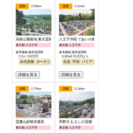
霊園
2.08km
霊園
2.21km
高級公園墓地 東京霊園
八王子浄苑 であいの郷
東京都 八王子市
東京都 八王子市
参考価格:墓所使用料
参考価格:墓所使用料
2.5㎡ 150万円
0.85m2 51万円より
永代供養
ガーデニング
公園墓地
生垣
平坦
デザイン
バリアフリー
高級
詳細を見る
詳細を見る
霊園
2.75km
霊園
3.16km
霊慶山妙観寺墓苑
帝釈天 むさしの霊園
東京都 八王子市
東京都 八王子市