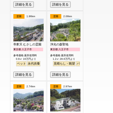
詳細を見る
詳細を見る
霊園
1.96km
霊園
2.06km
帝釈天 むさしの霊園
浄光の森聖地
東京都 八王子市
東京都 八王子市
参考価格:墓所使用料
参考価格:墓所使用料
0.8㎡ 16万円より
1.2㎡ 28.6万円より
ペット
永代供養
見晴らし・眺望
バリアフリー
詳細を見る
詳細を見る
霊園
2.74km
霊園
2.97km