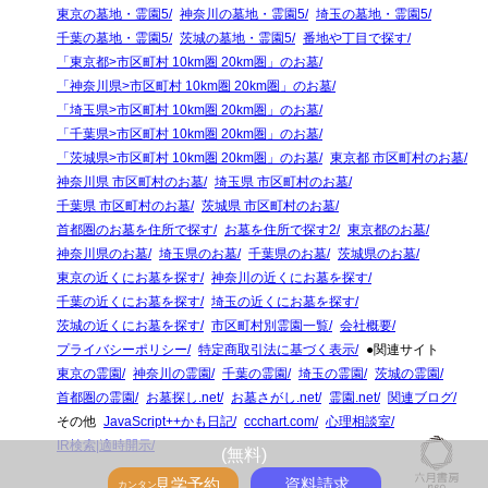
東京の墓地・霊園5
神奈川の墓地・霊園5
埼玉の墓地・霊園5
千葉の墓地・霊園5
茨城の墓地・霊園5
番地や丁目で探す
「東京都>市区町村 10km圏 20km圏」のお墓
「神奈川県>市区町村 10km圏 20km圏」のお墓
「埼玉県>市区町村 10km圏 20km圏」のお墓
「千葉県>市区町村 10km圏 20km圏」のお墓
「茨城県>市区町村 10km圏 20km圏」のお墓
東京都 市区町村のお墓
神奈川県 市区町村のお墓
埼玉県 市区町村のお墓
千葉県 市区町村のお墓
茨城県 市区町村のお墓
首都圏のお墓を住所で探す
お墓を住所で探す2
東京都のお墓
神奈川県のお墓
埼玉県のお墓
千葉県のお墓
茨城県のお墓
東京の近くにお墓を探す
神奈川の近くにお墓を探す
千葉の近くにお墓を探す
埼玉の近くにお墓を探す
茨城の近くにお墓を探す
市区町村別霊園一覧
会社概要
プライバシーポリシー
特定商取引法に基づく表示
●関連サイト
東京の霊園
神奈川の霊園
千葉の霊園
埼玉の霊園
茨城の霊園
首都圏の霊園
お墓探し.net
お墓さがし.net
霊園.net
関連ブログ
その他
JavaScript++かも日記
ccchart.com
心理相談室
IR検索|適時開示
(無料)