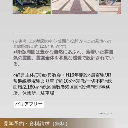
(※参考: 上の地図の中心 笠間市役所 からこの墓地への
直線距離は 約 12.54 Kmです)
●特色/周囲は豊かな自然にあふれ、落着いた雰囲
気の霊園。霊園全体を和風な感覚で設計されてい
る。
○経営主体/(宗)妙典教会・H19年開設○最寄駅/JR
常磐線赤塚駅より車で約10分○宗教/一切不問○総
面積/2,160㎡○総区画数/669区画○設備/管理事務
所、休憩所、駐車場
バリアフリー
1080014_0002
見学予約・資料請求（無料）