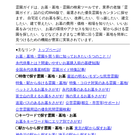
霊園ガイドは、お墓・墓地・霊園の検索ツールです。業界の老舗「霊
園ガイド」誌の公式Web版で、厳選された優良霊園をカンタンに探せ
ます。 自宅近くのお墓を探したい、改葬したい、引っ越したい、建立
したい、建て替えたい、お墓の費用・価格・相場を知りたい、いいお
墓をみつけたい、 お墓の環境やアクセスを知りたい、駅から歩ける霊
園を探したい、などなどさまざまなご希望に沿う霊園・墓地を簡単に
見つけるための機能が豊富に実装されています。
●主なリンク
トップページ
お墓・墓地・霊園を買う前に知っておきたい５つのこと！
永代供養とは？間違いやすいお墓購入前の基礎知識
全国永代供養墓WEB
霊園ガイド特集記事
〇特徴で探す霊園・墓地・お墓
最近の明るいモダンな民営霊園
特集・駅から歩ける霊園・墓地
特集・コロナ対策のある霊園・墓地
ペットと入るお墓をさがす
永代供養のあるお墓をさがす
富士山の見えるお墓をさがす
海の見えるお墓をさがす
送迎バスのあるお墓をさがす
公営霊園(都立・市営等)サポート
公営霊園周辺の優良民間霊園検索
〇キーワードで探す霊園・墓地・お墓
お墓をキーワード毎にエリア別でさがす
〇駅からから探す霊園・墓地・お墓
東京の駅から探すお墓
神奈川の駅から探すお墓
埼玉の駅から探すお墓