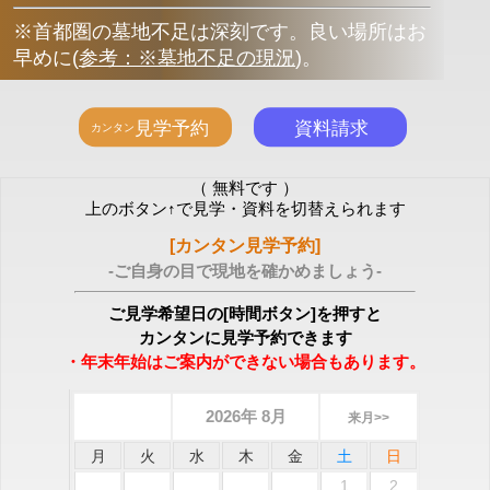
※首都圏の墓地不足は深刻です。良い場所はお
早めに
(
参考：※墓地不足の現況
)
。
（ 無料です ）
上のボタン↑で見学・資料を切替えられます
[カンタン見学予約]
-ご自身の目で現地を確かめましょう-
ご見学希望日の[時間ボタン]を押すと
カンタンに見学予約できます
・年末年始はご案内ができない場合もあります。
2026年 8月
来月>>
月
火
水
木
金
土
日
1
2