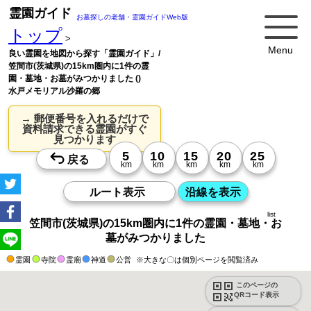
霊園ガイド
お墓探しの老舗・霊園ガイドWeb版
トップ
>
Menu
良い霊園を地図から探す「霊園ガイド」/
笠間市(茨城県)の15km圏内に1件の霊
園・墓地・お墓がみつかりました ()
水戸メモリアル沙羅の郷
→ 郵便番号を入れるだけで
資料請求できる霊園がすぐ
見つかります
list
笠間市(茨城県)の15km圏内に1件の霊園・墓地・お
墓がみつかりました
霊園
寺院
霊廟
神道
公営
※大きな〇は個別ページを閲覧済み
このページの
QRコード表示