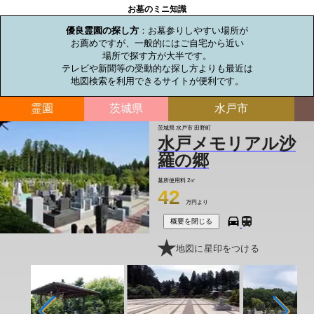
お墓のミニ知識
優良霊園の探し方
：お墓参りしやすい場所が

お薦めですが、一般的にはご自宅から近い

場所で探す方が大半です。

テレビや新聞等の受動的な探し方よりも最近は

地図検索を利用できるサイトが便利です。
霊園
茨城県
水戸市
茨城県 水戸市 田野町
水戸メモリアル沙
羅の郷
墓所使用料
2㎡
42
万円より
概要を閉じる
地図に星印をつける