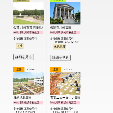
公営 川崎市営早野聖地公園
眞宗寺川崎霊園
神奈川県 川崎市麻生区
神奈川県 川崎市麻生区
参考価格:墓所使用料
参考価格:墓所使用料
- -
一般墓地0.42㎡ 50万円より
芝生
永代供養
詳細を見る
詳細を見る
霊園
2.98km
霊園
3.02km
都筑港北霊園
青葉ニュータウン霊園
神奈川県 横浜市都筑区
神奈川県 横浜市青葉区
参考価格:墓所使用料
参考価格:墓所使用料
1.2㎡ 115.2万円
1.25㎡ 91.25万円より