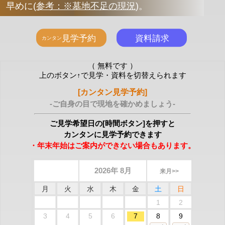
早めに
(
参考：※墓地不足の現況
)
。
（ 無料です ）
上のボタン↑で見学・資料を切替えられます
[カンタン見学予約]
-ご自身の目で現地を確かめましょう-
ご見学希望日の[時間ボタン]を押すと
カンタンに見学予約できます
・年末年始はご案内ができない場合もあります。
2026年 8月
来月>>
月
火
水
木
金
土
日
1
2
3
4
5
6
7
8
9