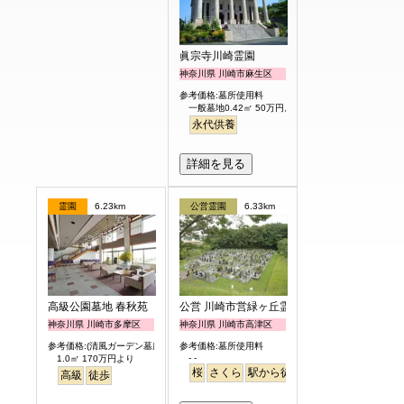
眞宗寺川崎霊園
神奈川県 川崎市麻生区
参考価格:墓所使用料
一般墓地0.42㎡ 50万円より
永代供養
詳細を見る
霊園
6.23km
公営霊園
6.33km
高級公園墓地 春秋苑
公営 川崎市営緑ヶ丘霊園
神奈川県 川崎市多摩区
神奈川県 川崎市高津区
参考価格:(清風ガーデン墓所)
参考価格:墓所使用料
- -
1.0㎡ 170万円より
桜
さくら
駅から徒歩
高級
徒歩