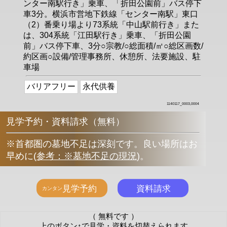
ンター南駅行き」乗車、「折田公園前」バス停下
車3分。横浜市営地下鉄線「センター南駅」東口
（2）番乗り場より73系統「中山駅前行き」また
は、304系統「江田駅行き」乗車、「折田公園
前」バス停下車、3分○宗教/○総面積/㎡○総区画数/
約区画○設備/管理事務所、休憩所、法要施設、駐
車場
バリアフリー
永代供養
1140117_0003,0004
見学予約・資料請求（無料）
※首都圏の墓地不足は深刻です。良い場所はお
早めに
(
参考：※墓地不足の現況
)
。
（ 無料です ）
上のボタン↑で見学・資料を切替えられます