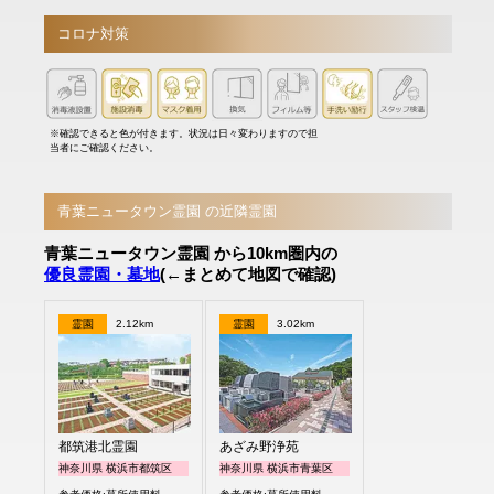
コロナ対策
※確認できると色が付きます。状況は日々変わりますので担
当者にご確認ください。
青葉ニュータウン霊園 の近隣霊園
青葉ニュータウン霊園 から10km圏内の
優良霊園・墓地
(←まとめて地図で確認)
霊園
2.12km
霊園
3.02km
都筑港北霊園
あざみ野浄苑
神奈川県 横浜市都筑区
神奈川県 横浜市青葉区