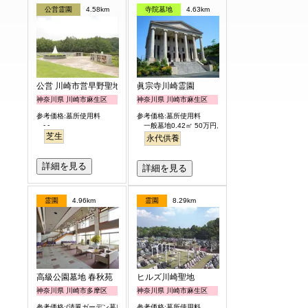
公営霊園
4.58km
寺院墓地
4.63km
公営 川崎市営早野聖地公園
眞宗寺川崎霊園
神奈川県 川崎市麻生区
神奈川県 川崎市麻生区
参考価格:墓所使用料
参考価格:墓所使用料
- -
一般墓地0.42㎡ 50万円より
芝生
永代供養
詳細を見る
詳細を見る
霊園
4.96km
霊園
8.29km
高級公園墓地 春秋苑
ヒルズ川崎聖地
神奈川県 川崎市多摩区
神奈川県 川崎市麻生区
参考価格:(清風ガーデン墓所)
参考価格:墓所使用料