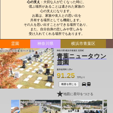
心の支え
：大切な人が亡くなった時に、

偲ぶ場所があることは遺された家族の

心の支えになります。

お墓は、家族や友人との思い出を

共有する場所としても機能します。

その人を思い出すことができる場所であり、

また、自分自身の悲しみや苦しみを

受け入れてくれる場所でもあります。
霊園
神奈川県
横浜市青葉区
神奈川県 横浜市青葉区 荏田町
青葉ニュータウン
霊園
墓所使用料
1.25㎡
91.25
万円より
概要を閉じる
地図に星印をつける