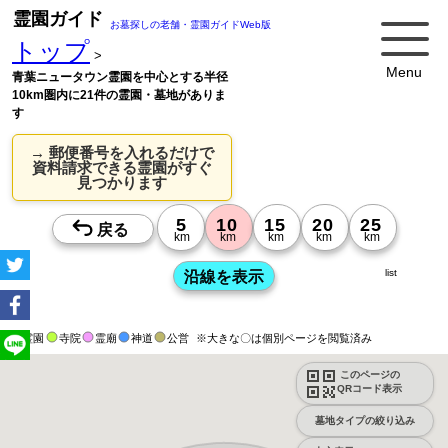
霊園ガイド
お墓探しの老舗・霊園ガイドWeb版
トップ
>
Menu
青葉ニュータウン霊園を中心とする半径
10km圏内に21件の霊園・墓地がありま
す
→ 郵便番号を入れるだけで
資料請求できる霊園がすぐ
見つかります
list
霊園
寺院
霊廟
神道
公営
※大きな〇は個別ページを閲覧済み
このページの
QRコード表示
墓地タイプの絞り込み