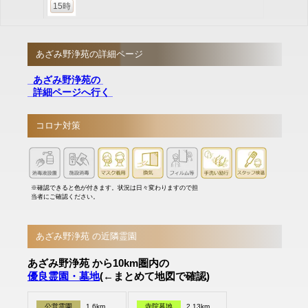
15時
あざみ野浄苑の詳細ページ
あざみ野浄苑の
詳細ページへ行く
コロナ対策
※確認できると色が付きます。状況は日々変わりますので担
当者にご確認ください。
あざみ野浄苑 の近隣霊園
あざみ野浄苑 から10km圏内の
優良霊園・墓地
(←まとめて地図で確認)
公営霊園
1.6km
寺院墓地
2.13km