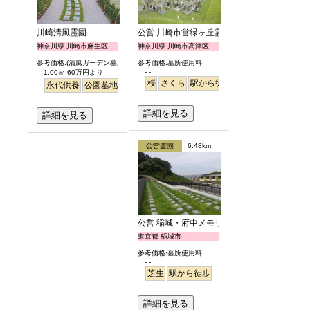
川崎清風霊園
公営 川崎市営緑ヶ丘霊園
神奈川県 川崎市麻生区
神奈川県 川崎市高津区
参考価格:(清風ガーデン墓所)
参考価格:墓所使用料
- -
1.00㎡ 60万円より
桜
さくら
駅から徒歩
永代供養
公園墓地
駅から徒歩
詳細を見る
詳細を見る
公営霊園
6.48km
公営 稲城・府中メモリアルパーク
東京都 稲城市
参考価格:墓所使用料
- -
芝生
駅から徒歩
詳細を見る