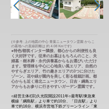
(※参考: 上の地図の中心 青葉ニュータウン霊園 からこ
の墓地への直線距離は 約 4.08 Kmです)
●特色/都筑インター隣接、都心からの利便性も良
く大好評です。従来のお墓はもちろんのこと、夫
婦墓・樹木葬・永代供養墓からもお選びいただけ
ます。管理棟を中心に心地良い風エリア、自然の
やすらぎエリア、竹の趣きエリアの3つに分けた
ゾーン。花や緑が園内を美しく彩る植栽計画。都
心からも近く港北ニュータウン、日吉・綱島エリ
アからもお参りに行きやすいガーデン霊園です。
○経営主体/(宗)久光院開設2011年○最寄駅/東急東
横線「綱島駅」より車で約10分、「日吉駅」より
車で約16分、横浜市営地下鉄グリーンライン「東