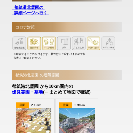
都筑港北霊園の
詳細ページへ行く
コロナ対策
※確認できると色が付きます。状況は日々変わりますので担
当者にご確認ください。
都筑港北霊園 の近隣霊園
都筑港北霊園 から10km圏内の
優良霊園・墓地
(←まとめて地図で確認)
霊園
2.12km
霊園
2.98km