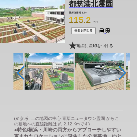
都筑港北霊園
墓所使用料
1.2㎡
115.2
万円
概要を閉じる
地図に星印をつける
(※参考: 上の地図の中心 青葉ニュータウン霊園 からこ
の墓地への直線距離は 約 2.12 Kmです)
●特色/横浜・川崎の両方からアプローチしやすい
恵まれたロケーションに誕生した公園墓地。ゆと