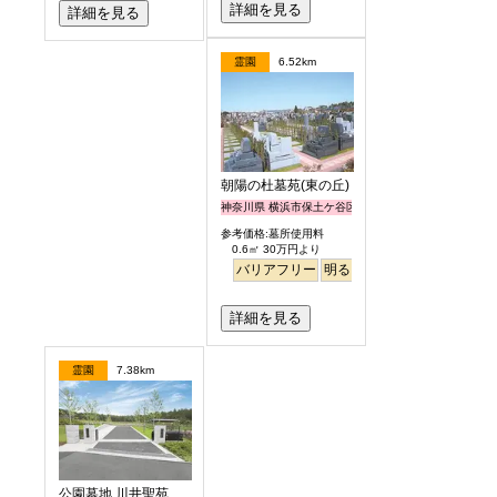
詳細を見る
詳細を見る
霊園
6.52km
朝陽の杜墓苑(東の丘)
神奈川県 横浜市保土ケ谷区
参考価格:墓所使用料
0.6㎡ 30万円より
バリアフリー
明るい
詳細を見る
霊園
7.38km
公園墓地 川井聖苑