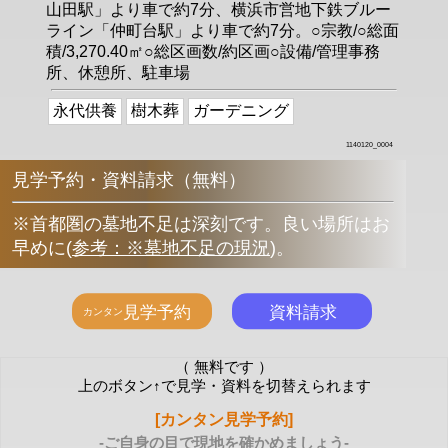
山田駅」より車で約7分、横浜市営地下鉄ブルー
ライン「仲町台駅」より車で約7分。○宗教/○総面
積/3,270.40㎡○総区画数/約区画○設備/管理事務
所、休憩所、駐車場
永代供養
樹木葬
ガーデニング
1140120_0004
見学予約・資料請求（無料）
※首都圏の墓地不足は深刻です。良い場所はお
早めに
(
参考：※墓地不足の現況
)
。
（ 無料です ）
上のボタン↑で見学・資料を切替えられます
[カンタン見学予約]
-ご自身の目で現地を確かめましょう-