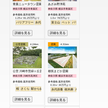
青葉ニュータウン霊園
あざみ野浄苑
神奈川県 横浜市青葉区
神奈川県 横浜市青葉区
参考価格:墓所使用料
参考価格:墓所使用料
1.25㎡ 91.25万円より
1.0㎡ 78万円より
バリアフリー
永代供養
富士山
ペット
バリアフリー
明るい
詳細を見る
詳細を見る
公営霊園
4.24km
霊園
4.31km
公営 川崎市営緑ヶ丘霊園
都筑まどか霊園
神奈川県 川崎市高津区
神奈川県 横浜市港北区
参考価格:墓所使用料
参考価格:墓所使用料
- -
0.33㎡ 30万円より
桜
さくら
駅から徒歩
永代供養
樹木葬
ガーデニング
詳細を見る
詳細を見る