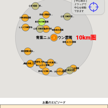
[ 中心表示 ]
ドラッグで
公営 稲城・府...
中心を移動
できます
高級公園墓地 ...
公営 川崎市営...
川崎清風霊園
眞宗寺川崎霊園
ヒルズ川崎聖地
公営 川崎市営...
あざみ野浄苑
都筑港北霊園
10km圏
青葉ニュータウン霊園
都筑まどか霊園
環境霊園 横浜...
公園墓地 川井...
朝陽の杜墓苑(...
横浜浄苑 ふれ...
メモリアルサン...
横浜あさひ霊園
横浜中央霊園
公営 横浜市営...
静林の丘鶴ヶ峰...
あおぞら霊園
お墓のエピソード