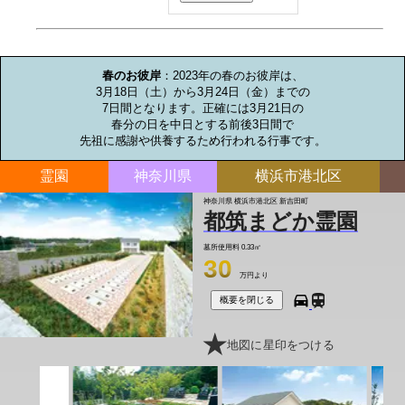
お墓のミニ知識
春のお彼岸
：2023年の春のお彼岸は、

3月18日（土）から3月24日（金）までの

7日間となります。正確には3月21日の

春分の日を中日とする前後3日間で

先祖に感謝や供養するため行われる行事です。
霊園
神奈川県
横浜市港北区
神奈川県 横浜市港北区 新吉田町
都筑まどか霊園
墓所使用料
0.33㎡
30
万円より
概要を閉じる
地図に星印をつける