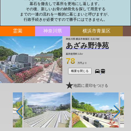
墓石を撤去しで墓所を更地にし返します。

その後、新しいお骨の納骨先を探して用意する

までの一連の流れを一般的に墓じまいと呼びますが、

行政手続きが必要ですので勝手にはできません。
霊園
神奈川県
横浜市青葉区
神奈川県 横浜市青葉区 元石川町
あざみ野浄苑
墓所使用料
1.0㎡
78
万円より
概要を閉じる
地図に星印をつける