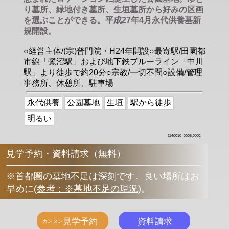
り墓所、緑地付き墓所、生垣墓所から好みの区画
を選ぶことができる。平成27年4月永代供養墓新
規開設。
○経営主体/(宗)普門院・H24年開設○最寄駅/田園都
市線「鷺沼駅」および地下鉄ブルーライン「中川
駅」より徒歩で約20分○宗教/一切不問○設備/管理
事務所、休憩所、駐車場
永代供養
公園墓地
生垣
駅から徒歩
明るい
1140010_0005,0002
見学予約・資料請求（無料）
※首都圏の墓地不足は深刻です。良い場所はお
早めに
(
参考：※墓地不足の現況
)
。