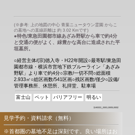
(※参考: 上の地図の中心 青葉ニュータウン霊園 からこ
の墓地への直線距離は 約 3.02 Kmです)
●特色/東急田園都市線あざみ野駅から車で約4分
と交通の便がよく、緑豊かな高台に造成された平
垣墓所。
○経営主体/(宗)徳入寺・H22年開設○最寄駅/東急田
園都市線・横浜市営地下鉄ブルーライン「あざみ
野駅」より車で約4分○宗教/一切不問○総面積
2.933㎡○総区画数/541区画○残区画数/僅少○設備/
管理事務所、休憩所、礼拝堂、駐車場
富士山
ペット
バリアフリー
明るい
1140031_0001,0005,0002
見学予約・資料請求（無料）
※首都圏の墓地不足は深刻です。良い場所はお