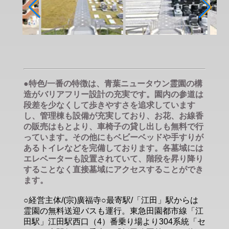
●特色/一番の特徴は、青葉ニュータウン霊園の構
造がバリアフリー設計の充実です。園内の参道は
段差を少なくして歩きやすさを追求しています
し、管理棟も設備が充実しており、お花、お線香
の販売はもとより、車椅子の貸し出しも無料で行
っています。その他にもベビーベッドや手すりが
あるトイレなどを完備しております。各墓域には
エレベーターも設置されていて、階段を昇り降り
することなく直接墓域にアクセスすることができ
ます。
○経営主体/(宗)廣福寺○最寄駅/「江田」駅からは
霊園の無料送迎バスも運行。東急田園都市線「江
田駅」江田駅西口（4）番乗り場より304系統「セ