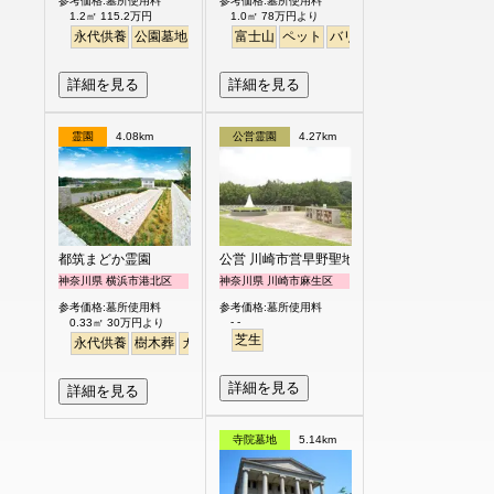
参考価格:墓所使用料
参考価格:墓所使用料
1.2㎡ 115.2万円
1.0㎡ 78万円より
永代供養
公園墓地
生垣
駅から徒歩
富士山
ペット
明るい
バリアフリー
明るい
詳細を見る
詳細を見る
霊園
4.08km
公営霊園
4.27km
都筑まどか霊園
公営 川崎市営早野聖地公園
神奈川県 横浜市港北区
神奈川県 川崎市麻生区
参考価格:墓所使用料
参考価格:墓所使用料
- -
0.33㎡ 30万円より
芝生
永代供養
樹木葬
ガーデニング
詳細を見る
詳細を見る
寺院墓地
5.14km