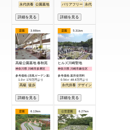
永代供養
公園墓地
生垣
駅から徒歩
バリアフリー
明るい
永代供養
詳細を見る
詳細を見る
霊園
3.66km
霊園
5.31km
高級公園墓地 春秋苑
ヒルズ川崎聖地
神奈川県 川崎市多摩区
神奈川県 川崎市麻生区
参考価格:(清風ガーデン墓所)
参考価格:墓所使用料
1.0㎡ 170万円より
0.54㎡ 48.6万円より
高級
徒歩
永代供養
デザイン
駅から徒歩
明るい
詳細を見る
詳細を見る
霊園
6.13km
公営霊園
6.27km