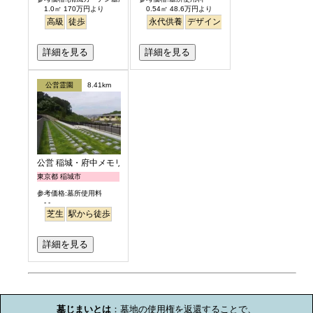
1.0㎡ 170万円より
0.54㎡ 48.6万円より
高級
徒歩
永代供養
デザイン
駅から徒歩
明るい
詳細を見る
詳細を見る
公営霊園
8.41km
公営 稲城・府中メモリアルパーク
東京都 稲城市
参考価格:墓所使用料
- -
芝生
駅から徒歩
詳細を見る
お墓のミニ知識
墓じまいとは
：墓地の使用権を返還することで、
