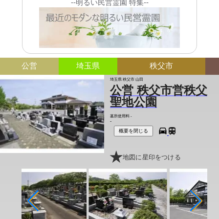
--明るい民営霊園 特集--
公営
埼玉県
秩父市
埼玉県 秩父市 山田
公営 秩父市営秩父
聖地公園
墓所使用料
-
-
概要を閉じる
地図に星印をつける