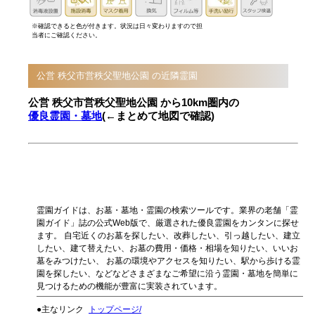
※確認できると色が付きます。状況は日々変わりますので担
当者にご確認ください。
公営 秩父市営秩父聖地公園 の近隣霊園
公営 秩父市営秩父聖地公園 から10km圏内の
優良霊園・墓地
(←まとめて地図で確認)
霊園ガイドは、お墓・墓地・霊園の検索ツールです。業界の老舗「霊
園ガイド」誌の公式Web版で、厳選された優良霊園をカンタンに探せ
ます。 自宅近くのお墓を探したい、改葬したい、引っ越したい、建立
したい、建て替えたい、お墓の費用・価格・相場を知りたい、いいお
墓をみつけたい、 お墓の環境やアクセスを知りたい、駅から歩ける霊
園を探したい、などなどさまざまなご希望に沿う霊園・墓地を簡単に
見つけるための機能が豊富に実装されています。
●主なリンク
トップページ