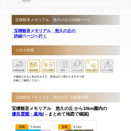
宝積観音メモリアル 悠久の丘の詳細ページ
宝積観音メモリアル 悠久の丘の
詳細ページへ行く
コロナ対策
※確認できると色が付きます。状況は日々変わりますので担
当者にご確認ください。
宝積観音メモリアル 悠久の丘 の近隣霊園
宝積観音メモリアル 悠久の丘 から10km圏内の
優良霊園・墓地
(←まとめて地図で確認)
霊園
5.41km
霊園
8.1km