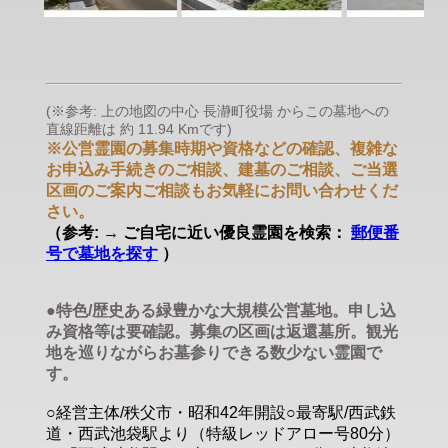
(※参考: 上の地図の中心 長瀞町役場 からこの墓地への
直線距離は 約 11.94 Kmです)
※公営霊園の募集時期や資格などの確認、複雑な
お申込み手続きのご相談、建墓のご相談、ご当選
区画のご案内ご相談もお気軽にお問い合わせくだ
さい。
（参考: → ご自宅に近い優良霊園を検索：
郵便番
号で墓地を探す
）
●特色/歴史ある緑豊かな大規模公営墓地。申し込
み資格等は要確認。募集の区画は返還墓所。観光
地を巡りながらお墓参りできる数少ない霊園で
す。
○経営主体/秩父市・昭和42年開設○最寄駅/西武鉄
道・西武池袋駅より（特級レッドアロー号80分）