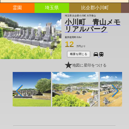
霊園
埼玉県
比企郡小川町
埼玉県 比企郡小川町 大字青山
小川町 青山メモ
リアルパーク
墓所使用料
0.8㎡
12
万円より
概要を閉じる
地図に星印をつける