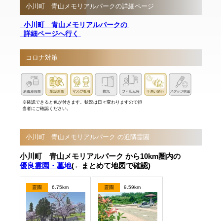
小川町 青山メモリアルパークの詳細ページ
小川町 青山メモリアルパークの
詳細ページへ行く
コロナ対策
※確認できると色が付きます。状況は日々変わりますので担
当者にご確認ください。
小川町 青山メモリアルパーク の近隣霊園
小川町 青山メモリアルパーク から10km圏内の
優良霊園・墓地
(←まとめて地図で確認)
霊園
6.75km
霊園
9.59km