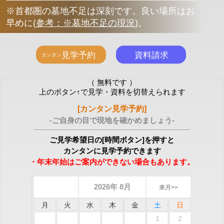
※首都圏の墓地不足は深刻です。良い場所はお
早めに
(
参考：※墓地不足の現況
)
。
（ 無料です ）
上のボタン↑で見学・資料を切替えられます
[カンタン見学予約]
-ご自身の目で現地を確かめましょう-
ご見学希望日の[時間ボタン]を押すと
カンタンに見学予約できます
・年末年始はご案内ができない場合もあります。
2026年 8月
来月>>
月
火
水
木
金
土
日
1
2