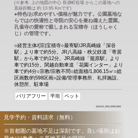
(※参考: 上の地図の中心 長瀞町役場 からこの墓地への
直線距離は 約 13.95 Kmです)
●特色/お求めやすい価格が魅力です。公園墓地な
らではの快適性と寺院の安心を兼ね備えた霊園。
孔雀寺の愛称で親しまれる宝積寺（ほうしゃく
じ）の管理です。
○経営主体/(宗)宝積寺○最寄駅/JR高崎線「深谷
駅」より車で約5分。JR八高線・秩父鉄道「寄居
駅」から車で約12分。JR高崎線「籠原駅」より
車で約15分。関越自動車道「花園インター」より
車で約4分○宗教/宗教不問○総面積/1,806.15㎡○総
区画数/約598区画○設備/管理事務所、礼拝施設、
休憩所、駐車場
バリアフリー
平坦
ペット
1110142_0001,0005,0002
見学予約・資料請求（無料）
※首都圏の墓地不足は深刻です。良い場所はお