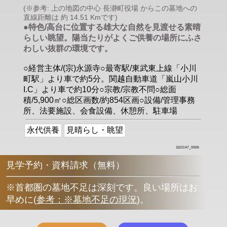
(※参考: 上の地図の中心 長瀞町役場 からこの墓地への
直線距離は 約 14.51 Kmです)
●特色/高台に位置する雄大な自然を見渡せる素晴
らしい眺望。陽当たりがよくご供養の場所にふさ
わしい抜群の環境です。
○経営主体/(宗)永源寺○最寄駅/東武東上線「小川
町駅」より車で約5分。関越自動車道「嵐山小川
I.C」より車で約10分○宗教/宗教不問○総面
積/5,900㎡○総区画数/約854区画○設備/管理事務
所、法要施設、会食設備、休憩所、駐車場
永代供養
見晴らし・眺望
1110147_0005
見学予約・資料請求（無料）
※首都圏の墓地不足は深刻です。良い場所はお
早めに
(
参考：※墓地不足の現況
)
。