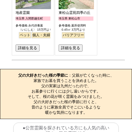
地産霊園
東松山霊苑四季の丘
埼玉県 入間郡越生町
埼玉県 東松山市
参考価格:永代供養墓
参考価格:墓所使用料
〈いにしえ〉 15万円より
0.45㎡ 3万円より
ペット
個人・夫婦
ガーデニング
バリアフリー
公園墓地
詳細を見る
詳細を見る
お墓のエピソード
父の大好きだった桜の季節に
：父親が亡くなった時に、

家族でお墓を買うことを決めました。

父の実家は九州だったので、

お墓参りに行くには少し遠いからです。

そして、桜の花が咲く霊園をみつけました。

父の大好きだった桜の季節に行くと、

昔のように家族全員でそこにいるような

暖かな気持になります。
●公営霊園を探されている方にも人気の高い