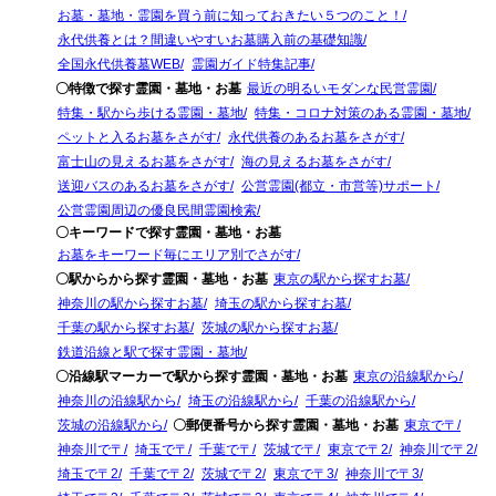
お墓・墓地・霊園を買う前に知っておきたい５つのこと！
永代供養とは？間違いやすいお墓購入前の基礎知識
全国永代供養墓WEB
霊園ガイド特集記事
〇特徴で探す霊園・墓地・お墓
最近の明るいモダンな民営霊園
特集・駅から歩ける霊園・墓地
特集・コロナ対策のある霊園・墓地
ペットと入るお墓をさがす
永代供養のあるお墓をさがす
富士山の見えるお墓をさがす
海の見えるお墓をさがす
送迎バスのあるお墓をさがす
公営霊園(都立・市営等)サポート
公営霊園周辺の優良民間霊園検索
〇キーワードで探す霊園・墓地・お墓
お墓をキーワード毎にエリア別でさがす
〇駅からから探す霊園・墓地・お墓
東京の駅から探すお墓
神奈川の駅から探すお墓
埼玉の駅から探すお墓
千葉の駅から探すお墓
茨城の駅から探すお墓
鉄道沿線と駅で探す霊園・墓地
〇沿線駅マーカーで駅から探す霊園・墓地・お墓
東京の沿線駅から
神奈川の沿線駅から
埼玉の沿線駅から
千葉の沿線駅から
茨城の沿線駅から
〇郵便番号から探す霊園・墓地・お墓
東京で〒
神奈川で〒
埼玉で〒
千葉で〒
茨城で〒
東京で〒2
神奈川で〒2
埼玉で〒2
千葉で〒2
茨城で〒2
東京で〒3
神奈川で〒3