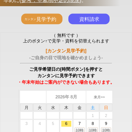
早めに
(
参考：※墓地不足の現況
)
。
（ 無料です ）
上のボタン↑で見学・資料を切替えられます
[カンタン見学予約]
-ご自身の目で現地を確かめましょう-
ご見学希望日の[時間ボタン]を押すと
カンタンに見学予約できます
・年末年始はご案内ができない場合もあります。
2026年 8月
来月>>
月
火
水
木
金
土
日
1
2
3
4
5
6
7
8
9
10時
10時
10時