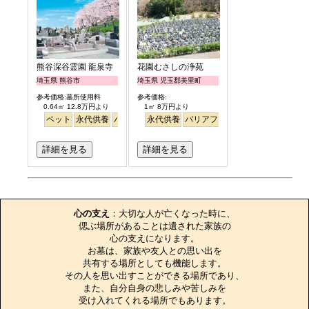
熊谷深谷霊園 龍泉寺
花園むさしの浄苑
埼玉県 熊谷市
埼玉県 児玉郡美里町
参考価格:墓所使用料
参考価格:
0.64㎡ 12.8万円より
1㎡ 8万円より
ペット
永代供養
バリアフリー
永代供養
樹木葬
バリアフリー
詳細を見る
詳細を見る
お墓のエピソード
心の支え
：大切な人が亡くなった時に、

偲ぶ場所があることは遺された家族の

心の支えになります。

お墓は、家族や友人との思い出を

共有する場所としても機能します。

その人を思い出すことができる場所であり、

また、自分自身の悲しみや苦しみを

受け入れてくれる場所でもあります。