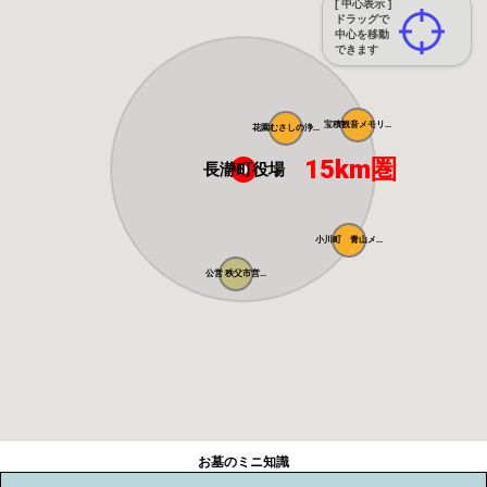
[ 中心表示 ]
ドラッグで
中心を移動
できます
宝積観音メモリ...
花園むさしの浄...
15km圏
長瀞町役場
小川町 青山メ...
公営 秩父市営...
お墓のミニ知識