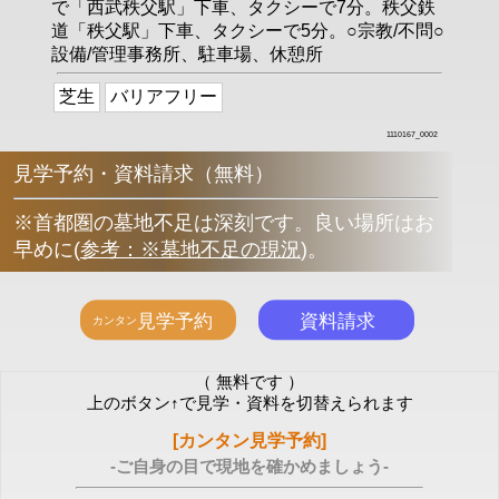
で「西武秩父駅」下車、タクシーで7分。秩父鉄
道「秩父駅」下車、タクシーで5分。○宗教/不問○
設備/管理事務所、駐車場、休憩所
芝生
バリアフリー
1110167_0002
見学予約・資料請求（無料）
※首都圏の墓地不足は深刻です。良い場所はお
早めに
(
参考：※墓地不足の現況
)
。
（ 無料です ）
上のボタン↑で見学・資料を切替えられます
[カンタン見学予約]
-ご自身の目で現地を確かめましょう-