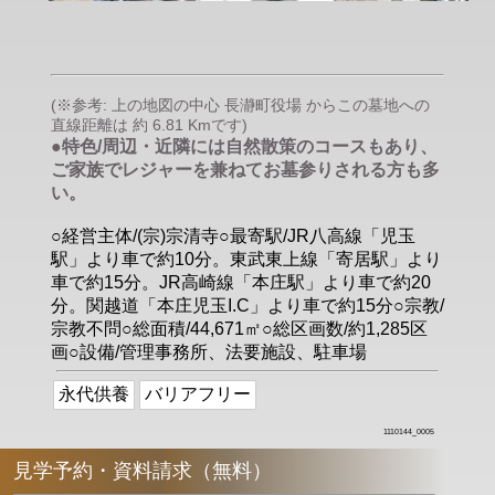
(※参考: 上の地図の中心 長瀞町役場 からこの墓地への
直線距離は 約 6.81 Kmです)
●特色/周辺・近隣には自然散策のコースもあり、
ご家族でレジャーを兼ねてお墓参りされる方も多
い。
○経営主体/(宗)宗清寺○最寄駅/JR八高線「児玉
駅」より車で約10分。東武東上線「寄居駅」より
車で約15分。JR高崎線「本庄駅」より車で約20
分。関越道「本庄児玉I.C」より車で約15分○宗教/
宗教不問○総面積/44,671㎡○総区画数/約1,285区
画○設備/管理事務所、法要施設、駐車場
永代供養
バリアフリー
1110144_0005
見学予約・資料請求（無料）