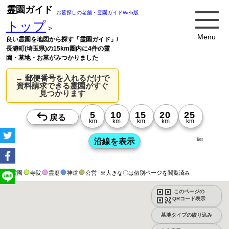
霊園ガイド
お墓探しの老舗・霊園ガイドWeb版
トップ
>
Menu
良い霊園を地図から探す「霊園ガイド」/
長瀞町(埼玉県)の15km圏内に4件の霊
園・墓地・お墓がみつかりました
→ 郵便番号を入れるだけで
資料請求できる霊園がすぐ
見つかります
list
霊園
寺院
霊廟
神道
公営
※大きな〇は個別ページを閲覧済み
このページの
QRコード表示
墓地タイプの絞り込み