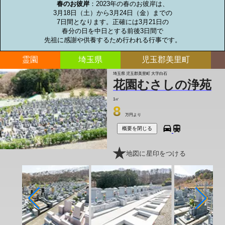
春のお彼岸
：2023年の春のお彼岸は、

3月18日（土）から3月24日（金）までの

7日間となります。正確には3月21日の

春分の日を中日とする前後3日間で

先祖に感謝や供養するため行われる行事です。
霊園
埼玉県
児玉郡美里町
埼玉県 児玉郡美里町 大字白石
花園むさしの浄苑
1㎡
8
万円より
概要を閉じる
地図に星印をつける