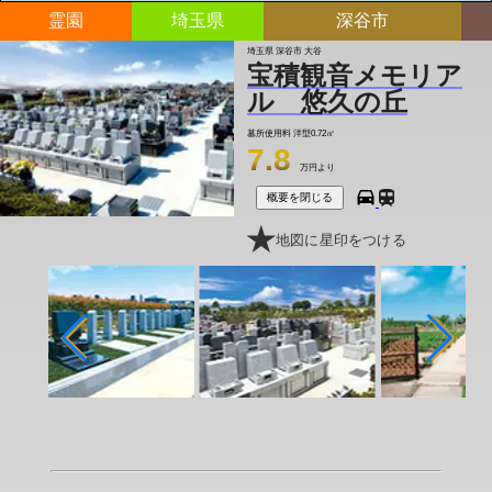
霊園
埼玉県
深谷市
埼玉県 深谷市 大谷
宝積観音メモリア
ル 悠久の丘
墓所使用料
洋型0.72㎡
7.8
万円より
概要を閉じる
地図に星印をつける