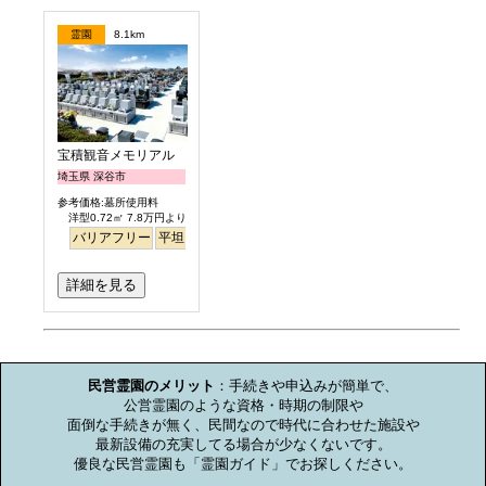
霊園
8.1km
宝積観音メモリアル 悠久の丘
埼玉県 深谷市
参考価格:墓所使用料
洋型0.72㎡ 7.8万円より
バリアフリー
平坦
ペット
詳細を見る
お墓のミニ知識
民営霊園のメリット
：手続きや申込みが簡単で、

公営霊園のような資格・時期の制限や

面倒な手続きが無く、民間なので時代に合わせた施設や

最新設備の充実してる場合が少なくないです。

優良な民営霊園も「霊園ガイド」でお探しください。