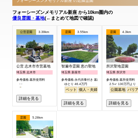
フォーシーズンメモリアル新座 の近隣霊園
フォーシーズンメモリアル新座 から10km圏内の
優良霊園・墓地
(←まとめて地図で確認)
公営霊園
3.39km
霊園
3.55km
霊園
4.3km
公営 志木市市営墓地
智遍寺霊園 恵の聖地
所沢聖地霊園
埼玉県 志木市
埼玉県 新座市
埼玉県 所沢市
参考価格:墓所使用料
参考価格:永代供養付き 墓所使用料
参考価格:墓所使用料
- -
ゆとり 46.4万円
2.5㎡ 130万円より
ペット
個人・夫婦
永代供養
公園墓地
樹木葬
バリ
ガー
詳細を見る
詳細を見る
詳細を見る
霊園
5.28km