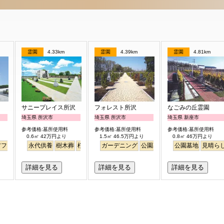
霊園
4.33km
霊園
4.39km
霊園
4.81km
サニープレイス所沢
フォレスト所沢
なごみの丘霊園
埼玉県 所沢市
埼玉県 所沢市
埼玉県 新座市
参考価格:墓所使用料
参考価格:墓所使用料
参考価格:墓所使用料
0.6㎡ 42万円より
1.5㎡ 46.5万円より
0.8㎡ 46万円より
アフリー
デニング
公園墓地
永代供養
デザイン
樹木葬
桜
桜
さくら
バリアフリー
ガーデニング
ペット
平坦
バリアフリー
公園墓地
明るい
明るい
テラス
公園墓地
見晴ら
詳細を見る
詳細を見る
詳細を見る