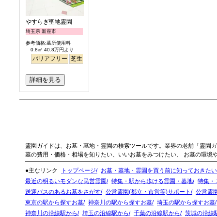
やすらぎ聖地霊園
埼玉県 新座市
参考価格:墓所使用料
0.8㎡ 40.8万円より
バリアフリー
芝生
ペット
明るい
詳細を見る
霊園ガイドは、お墓・墓地・霊園の検索ツールです。業界の老舗「霊園ガ
墓の費用・価格・相場を知りたい、いいお墓をみつけたい、 お墓の環境
●主なリンク
トップページ
お墓・墓地・霊園を買う前に知っておきたい
最近の明るいモダンな民営霊園
特集・駅から歩ける霊園・墓地
特集・
送迎バスのあるお墓をさがす
公営霊園(都立・市営等)サポート
公営霊
東京の駅から探すお墓
神奈川の駅から探すお墓
埼玉の駅から探すお墓
神奈川の沿線駅から
埼玉の沿線駅から
千葉の沿線駅から
茨城の沿線