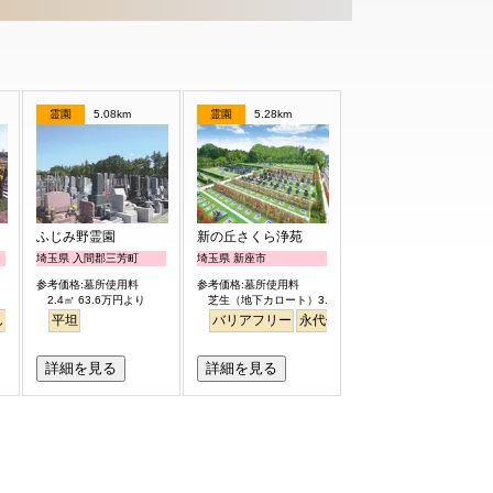
霊園
5.08km
霊園
5.28km
ふじみ野霊園
新の丘さくら浄苑
埼玉県 入間郡三芳町
埼玉県 新座市
参考価格:墓所使用料
参考価格:墓所使用料
2.4㎡ 63.6万円より
芝生（地下カロート）3.0㎡ 122.8万円より
し・眺望
バリアフリー
平坦
平坦
ペット
バリアフリー
永代供養
詳細を見る
詳細を見る