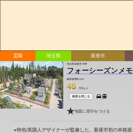
霊園
埼玉県
新座市
埼玉県 新座市 中野
フォーシーズンメモ
墓所使用料
1.0㎡
45
万円より
概要を閉じる
地図に星印をつける
●特色/英国人デザイナーが監修した、新座市初の本格