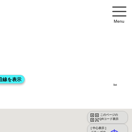
Menu
list
このページの
QRコード表示
[ 中心表示 ]