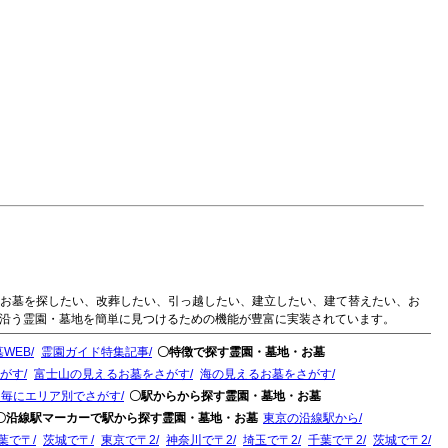
のお墓を探したい、改葬したい、引っ越したい、建立したい、建て替えたい、お
に沿う霊園・墓地を簡単に見つけるための機能が豊富に実装されています。
WEB
霊園ガイド特集記事
〇特徴で探す霊園・墓地・お墓
がす
富士山の見えるお墓をさがす
海の見えるお墓をさがす
ド毎にエリア別でさがす
〇駅からから探す霊園・墓地・お墓
〇沿線駅マーカーで駅から探す霊園・墓地・お墓
東京の沿線駅から
葉で〒
茨城で〒
東京で〒2
神奈川で〒2
埼玉で〒2
千葉で〒2
茨城で〒2