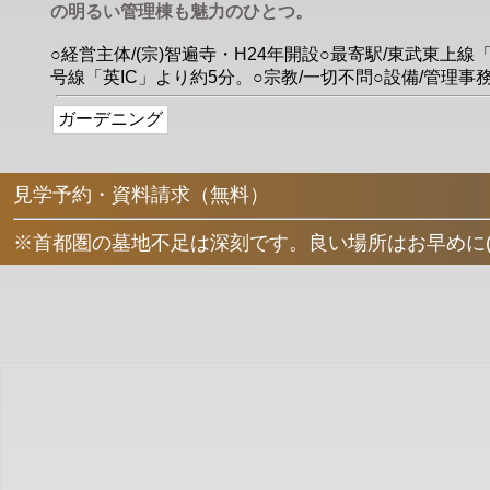
の明るい管理棟も魅力のひとつ。
○経営主体/(宗)智遍寺・H24年開設○最寄駅/東武東上
号線「英IC」より約5分。○宗教/一切不問○設備/管理
ガーデニング
見学予約・資料請求（無料）
※首都圏の墓地不足は深刻です。良い場所はお早めに