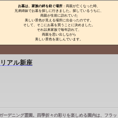
お墓は、家族の絆を紡ぐ場所
：両親が亡くなった時、

兄弟姉妹でお墓を探しに行きました。探しているうちに、

両親が生前に訪れていた

美しい景色が見える場所に出会ったのです。

そして、そこにお墓を買うことに決めました。

それ以来家族で毎年訪れて、

両親を思い出しながら

美しい景色を楽しんでいます。
リアル新座
派ガーデニング霊園。四季折々の彩りを楽しめる園内は、フラ