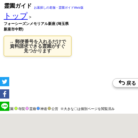
霊園ガイド
お墓探しの老舗・霊園ガイドWeb版
トップ
>
フォーシーズンメモリアル新座 (埼玉県
新座市中野)
→ 郵便番号を入れるだけで
資料請求できる霊園がすぐ
見つかります
霊園
寺院
霊廟
神道
公営
※大きな〇は個別ページを閲覧済み