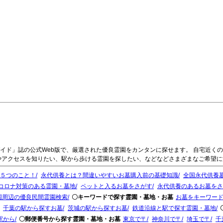
イド」誌の公式Web版で、厳選された優良霊園をカンタンに探せます。 自宅近く
やアクセスを知りたい、駅から歩ける霊園を探したい、などなどさまざまなご希望
５つのこと！
永代供養とは？間違いやすいお墓購入前の基礎知識
全国永代供養墓
コロナ対策のある霊園・墓地
ペットと入るお墓をさがす
永代供養のあるお墓をさ
園周辺の優良民間霊園検索
〇キーワードで探す霊園・墓地・お墓
お墓をキーワー
千葉の駅から探すお墓
茨城の駅から探すお墓
鉄道沿線と駅で探す霊園・墓地
駅から
〇郵便番号から探す霊園・墓地・お墓
東京で〒
神奈川で〒
埼玉で〒
千