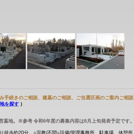
み手続きのご相談、建墓のご相談、ご当選区画のご案内ご相談
地を探す
）
営墓地。※参考 令和6年度の募集内容は8月上旬発表予定です
り徒歩約20分。○宗教/不問○設備/管理事務所、駐車場、休憩所