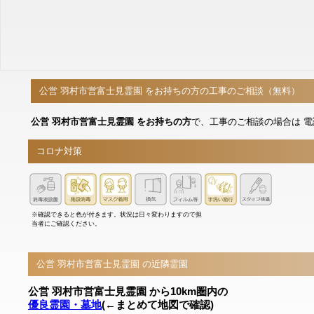
公営 羽村市営富士見霊園 をお持ちの方の工事のご相談（無料）
公営 羽村市営富士見霊園 をお持ちの方
で、工事のご相談の場合は 
コロナ対策
※確認できると色が付きます。状況は日々変わりますので担
当者にご確認ください。
公営 羽村市営富士見霊園 の近隣霊園
公営 羽村市営富士見霊園 から10km圏内の
優良霊園・墓地
(←まとめて地図で確認)