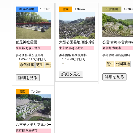
神道の墓地
1.65km
霊園
1.94km
公営霊園
4.69k
稲足神社霊園
大型公園墓地 西多摩霊園
公営 青梅市営青梅
東京都 あきる野市
東京都 あきる野市
東京都 青梅市
参考価格:墓所使用料
参考価格:墓所使用料
参考価格:墓所使用料
- -
1.05㎡ 31.5万円より
1.0㎡ 60万円より
芝生
公園墓地
永代供養
芝生
デザイン
詳細を見る
詳細を見る
詳細を見る
霊園
7.49km
八王子メモリアルパーク
東京都 八王子市