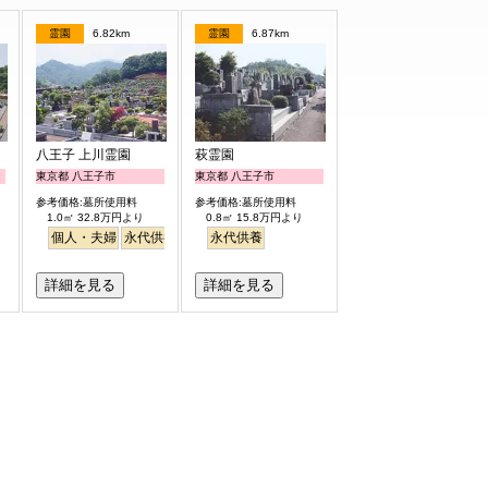
霊園
6.82km
霊園
6.87km
八王子 上川霊園
萩霊園
東京都 八王子市
東京都 八王子市
参考価格:墓所使用料
参考価格:墓所使用料
1.0㎡ 32.8万円より
0.8㎡ 15.8万円より
個人・夫婦
永代供養
永代供養
詳細を見る
詳細を見る