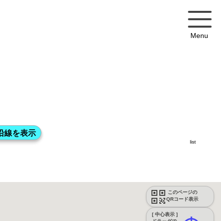
Menu
list
このページの
QRコード表示
[ 中心表示 ]