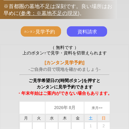
※首都圏の墓地不足は深刻です。良い場所はお
早めに
(
参考：※墓地不足の現況
)
。
（ 無料です ）
上のボタン↑で見学・資料を切替えられます
[カンタン見学予約]
-ご自身の目で現地を確かめましょう-
ご見学希望日の[時間ボタン]を押すと
カンタンに見学予約できます
・年末年始はご案内ができない場合もあります。
2026年 8月
来月>>
月
火
水
木
金
土
日
1
2