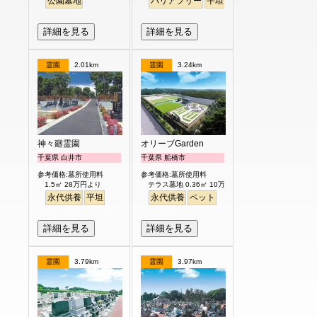
公園墓地
バリアフリー
平坦
ペット
詳細を見る
詳細を見る
霊園
2.01km
霊園
3.24km
神々廻霊園
オリーブGarden
千葉県 白井市
千葉県 船橋市
参考価格:墓所使用料
参考価格:墓所使用料
1.5㎡ 28万円より
テラス墓地 0.36㎡ 10万円より
永代供養
平坦
永代供養
ペット
詳細を見る
詳細を見る
霊園
3.79km
霊園
3.97km