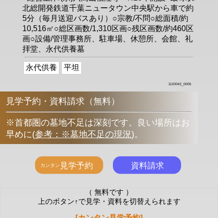
北総開発鉄道千葉ニュータウン中央駅から車で約
5分（毎月送迎バスあり）○宗教/不問○総面積/約
10,516㎡○総区画数/1,310区画○残区画数/約460区
画○設備/管理事務所、駐車場、休憩所、会館、礼
拝堂、永代供養墓
永代供養
平坦
1120042_0005
見学予約・資料請求（無料）
※首都圏の墓地不足は深刻です。良い場所はお
早めに
(
参考：※墓地不足の現況
)
。
（ 無料です ）
上のボタン↑で見学・資料を切替えられます
[カンタン見学予約]