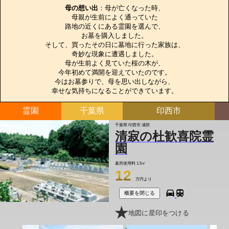
母の想い出
：母が亡くなった時、

母親が生前によく通っていた

路地の近くにある霊園を選んで、

お墓を購入しました。

そして、買ったその日に墓地に行った家族は、

奇妙な現象に遭遇しました。

母が生前よく見ていた桜の木が、

今年初めて満開を迎えていたのです。

今はお墓参りで、母を思い出しながら、

幸せな気持ちになることができています。
霊園
千葉県
印西市
千葉県 印西市 浦部
清寂の杜歓喜院霊
園
墓所使用料
1.5㎡
12
万円より
概要を閉じる
地図に星印をつける