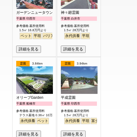
ガーデンニュータウン霊園
神々廻霊園
千葉県 印西市
千葉県 白井市
参考価格:墓所使用料
参考価格:墓所使用料
1.5㎡ 16.8万円より
1.5㎡ 28万円より
ペット
平坦
バリアフリー
永代供養
駅から徒歩
平坦
詳細を見る
詳細を見る
霊園
3.84km
霊園
3.94km
オリーブGarden
平成霊園
千葉県 船橋市
千葉県 印西市
参考価格:墓所使用料
参考価格:墓所使用料
テラス墓地 0.36㎡ 10万円より
1.5㎡ 28万円より
永代供養
ペット
永代供養
平坦
富士山
見晴らし・眺望
詳細を見る
詳細を見る