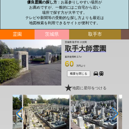
優良霊園の探し方
：お墓参りしやすい場所が

お薦めですが、一般的にはご自宅から近い

場所で探す方が大半です。

テレビや新聞等の受動的な探し方よりも最近は

地図検索を利用できるサイトが便利です。
霊園
茨城県
取手市
茨城県 取手市 小文間
取手大師霊園
墓所使用料
2.7㎡
60
万円より
概要を閉じる
地図に星印をつける