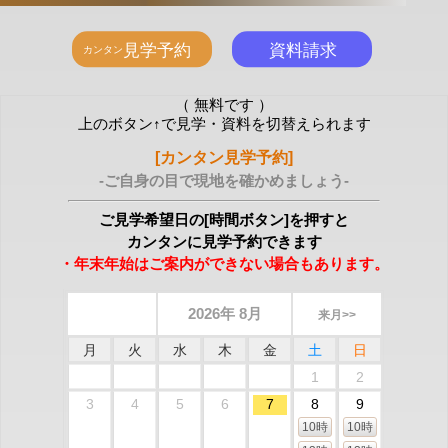
（ 無料です ）
上のボタン↑で見学・資料を切替えられます
[カンタン見学予約]
-ご自身の目で現地を確かめましょう-
ご見学希望日の[時間ボタン]を押すと
カンタンに見学予約できます
・年末年始はご案内ができない場合もあります。
2026年 8月
来月>>
月
火
水
木
金
土
日
1
2
3
4
5
6
7
8
9
10時
10時