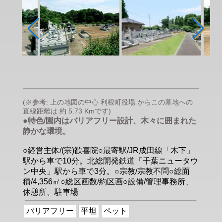
(※参考: 上の地図の中心 利根町役場 からこの墓地への
直線距離は 約 5.73 Kmです)
●特色/園内はバリアフリー設計、木々に囲まれた
静かな環境。
○経営主体/(宗)歓喜院○最寄駅/JR成田線「木下」
駅から車で10分。北総開発鉄道「千葉ニュータウ
ン中央」駅から車で3分。○宗教/宗教不問○総面
積/4,356㎡○総区画数/約区画○設備/管理事務所、
休憩所、駐車場
バリアフリー
平坦
ペット