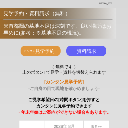
1120084_0005
見学予約・資料請求（無料）
※首都圏の墓地不足は深刻です。良い場所はお
早めに
(
参考：※墓地不足の現況
)
。
（ 無料です ）
上のボタン↑で見学・資料を切替えられます
[カンタン見学予約]
-ご自身の目で現地を確かめましょう-
ご見学希望日の[時間ボタン]を押すと
カンタンに見学予約できます
・年末年始はご案内ができない場合もあります。
2026年 8月
来月>>