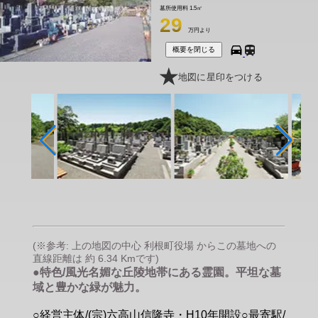
墓所使用料
1.5㎡
29
万円より
概要を閉じる
地図に星印をつける
(※参考: 上の地図の中心 利根町役場 からこの墓地への
直線距離は 約 6.34 Kmです)
●特色/風光名媚な丘陵地帯にある霊園。平坦な墓
域と豊かな緑が魅力。
○経営主体/(宗)六高山信隆寺・H10年開設○最寄駅/