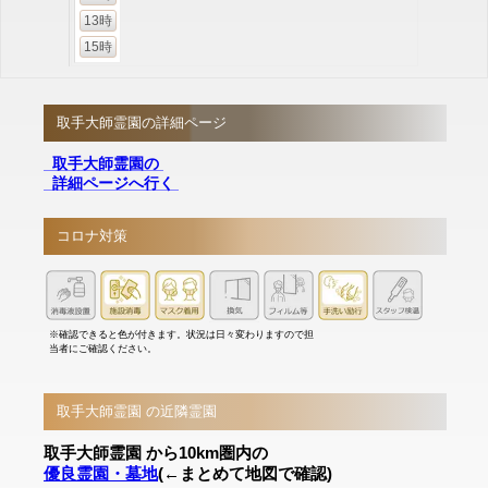
13時
15時
取手大師霊園の詳細ページ
取手大師霊園の
詳細ページへ行く
コロナ対策
※確認できると色が付きます。状況は日々変わりますので担
当者にご確認ください。
取手大師霊園 の近隣霊園
取手大師霊園 から10km圏内の
優良霊園・墓地
(←まとめて地図で確認)