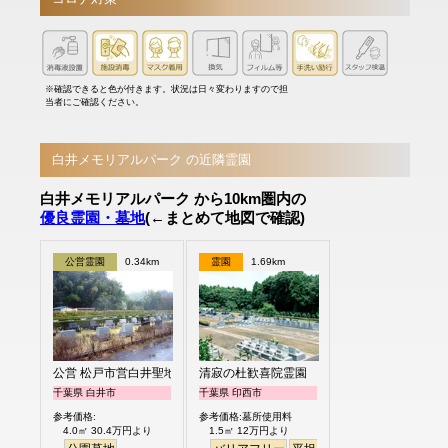
※確認できると色が付きます。状況は日々変わりますので担
当者にご確認ください。
白井メモリアルパーク の近隣霊園
白井メモリアルパーク から10km圏内の
優良霊園・墓地
(←まとめて地図で確認)
公営霊園
0.34km
霊園
1.69km
公営 松戸市営白井聖地公園
清寂の杜歓喜院霊園
千葉県 白井市
千葉県 印西市
参考価格:
参考価格:墓所使用料
4.0㎡ 30.4万円より
1.5㎡ 12万円より