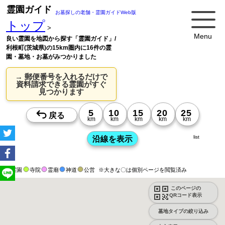
霊園ガイド
お墓探しの老舗・霊園ガイドWeb版
トップ
>
Menu
良い霊園を地図から探す「霊園ガイド」/
利根町(茨城県)の15km圏内に16件の霊
園・墓地・お墓がみつかりました
→ 郵便番号を入れるだけで
資料請求できる霊園がすぐ
見つかります
list
霊園
寺院
霊廟
神道
公営
※大きな〇は個別ページを閲覧済み
このページの
QRコード表示
墓地タイプの絞り込み