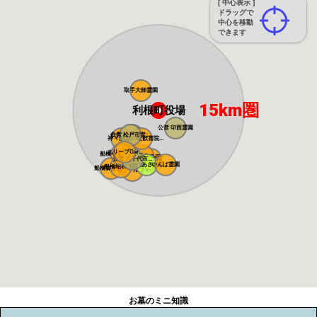
[ 中心表示 ]
ドラッグで
中心を移動
できます
取手大師霊園
15km圏
利根町役場
公営 印西霊園
白井メモリアル...
公営 松戸市営...
神々廻霊園
清寂の杜歓喜院...
オリーブGar...
船橋やすらぎの...
ガーデンニュー...
公営 八千代市...
平成霊園
八千代あさひ霊...
いんば霊園
船橋昭和浄苑
船橋森林霊園
メモリアルフォ...
お墓のミニ知識