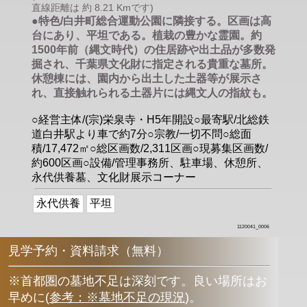
直線距離は 約 8.21 Kmです)
●特色/白井町総合運動公園に隣接する。区画は高
台にあり、平坦である。植栽の豊かな霊園。約
1500年前（縄文時代）の住居跡や出土品が多数発
掘され、千葉県文化財に指定される貴重な墓所。
休憩棟には、園内から出土した土器等が展示さ
れ、直接触れられる土器片には縄文人の指紋も。
○経営主体/(宗)栄泉寺・H5年開設○最寄駅/北総鉄
道白井駅より車で約7分○宗教/一切不問○総面
積/17,472㎡○総区画数/2,311区画○現募集区画数/
約600区画○設備/管理事務所、駐車場、休憩所、
永代供養墓、文化財展示コーナー
永代供養
平坦
1120041_0006
見学予約・資料請求（無料）
※首都圏の墓地不足は深刻です。良い場所はお
早めに
(
参考：※墓地不足の現況
)
。