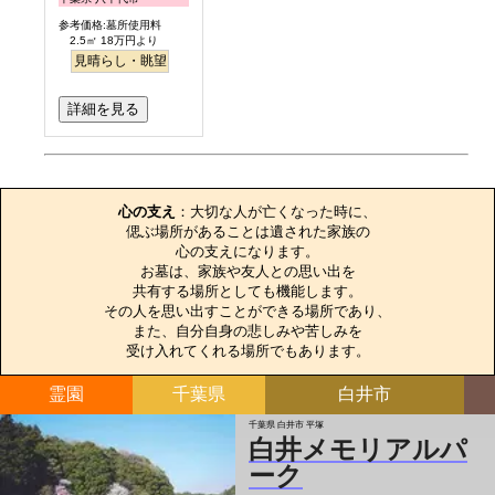
参考価格:墓所使用料
2.5㎡ 18万円より
見晴らし・眺望
詳細を見る
お墓のエピソード
心の支え
：大切な人が亡くなった時に、

偲ぶ場所があることは遺された家族の

心の支えになります。

お墓は、家族や友人との思い出を

共有する場所としても機能します。

その人を思い出すことができる場所であり、

また、自分自身の悲しみや苦しみを

受け入れてくれる場所でもあります。
霊園
千葉県
白井市
千葉県 白井市 平塚
白井メモリアルパ
ーク