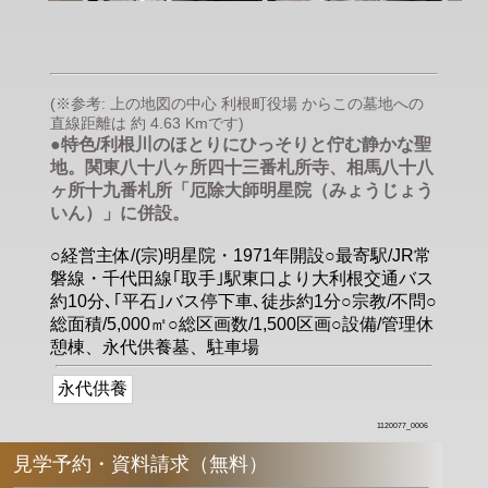
(※参考: 上の地図の中心 利根町役場 からこの墓地への
直線距離は 約 4.63 Kmです)
●特色/利根川のほとりにひっそりと佇む静かな聖
地。関東八十八ヶ所四十三番札所寺、相馬八十八
ヶ所十九番札所「厄除大師明星院（みょうじょう
いん）」に併設。
○経営主体/(宗)明星院・1971年開設○最寄駅/JR常
磐線・千代田線｢取手｣駅東口より大利根交通バス
約10分､｢平石｣バス停下車､徒歩約1分○宗教/不問○
総面積/5,000㎡○総区画数/1,500区画○設備/管理休
憩棟、永代供養墓、駐車場
永代供養
1120077_0006
見学予約・資料請求（無料）