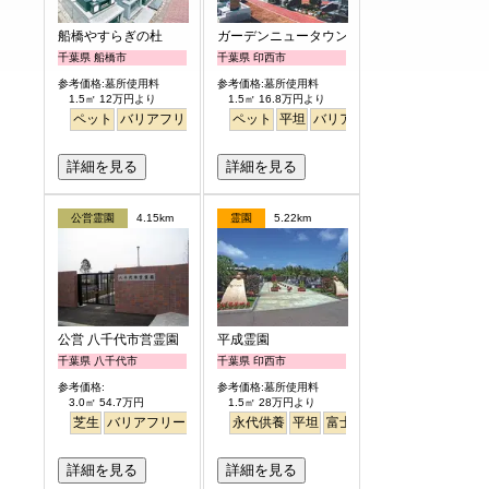
船橋やすらぎの杜
ガーデンニュータウン霊園
千葉県 船橋市
千葉県 印西市
参考価格:墓所使用料
参考価格:墓所使用料
1.5㎡ 12万円より
1.5㎡ 16.8万円より
ペット
バリアフリー
駅から徒歩
ペット
平坦
バリアフリー
駅から徒歩
詳細を見る
詳細を見る
公営霊園
4.15km
霊園
5.22km
公営 八千代市営霊園
平成霊園
千葉県 八千代市
千葉県 印西市
参考価格:
参考価格:墓所使用料
3.0㎡ 54.7万円
1.5㎡ 28万円より
芝生
バリアフリー
公園墓地
永代供養
平坦
富士山
見晴らし・眺望
詳細を見る
詳細を見る