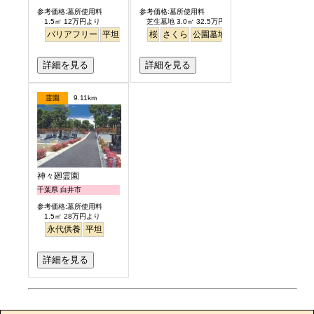
参考価格:墓所使用料
参考価格:墓所使用料
1.5㎡ 12万円より
芝生墓地 3.0㎡ 32.5万円より
バリアフリー
平坦
ペット
桜
さくら
公園墓地
芝生
詳細を見る
詳細を見る
霊園
9.11km
神々廻霊園
千葉県 白井市
参考価格:墓所使用料
1.5㎡ 28万円より
永代供養
平坦
詳細を見る
お墓のエピソード