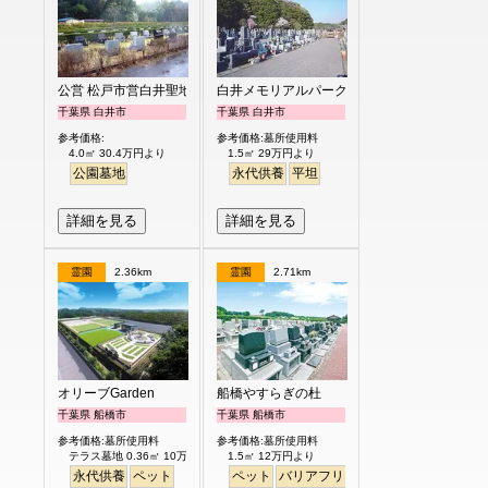
公営 松戸市営白井聖地公園
白井メモリアルパーク
千葉県 白井市
千葉県 白井市
参考価格:
参考価格:墓所使用料
4.0㎡ 30.4万円より
1.5㎡ 29万円より
公園墓地
永代供養
平坦
詳細を見る
詳細を見る
霊園
2.36km
霊園
2.71km
オリーブGarden
船橋やすらぎの杜
千葉県 船橋市
千葉県 船橋市
参考価格:墓所使用料
参考価格:墓所使用料
テラス墓地 0.36㎡ 10万円より
1.5㎡ 12万円より
永代供養
ペット
ペット
バリアフリー
駅から徒歩