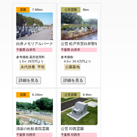
霊園
7.96km
公営霊園
8km
白井メモリアルパーク
公営 松戸市営白井聖地公園
千葉県 白井市
千葉県 白井市
参考価格:墓所使用料
参考価格:
1.5㎡ 29万円より
4.0㎡ 30.4万円より
永代供養
平坦
公園墓地
詳細を見る
詳細を見る
霊園
8.34km
公営霊園
8.9km
清寂の杜歓喜院霊園
公営 印西霊園
千葉県 印西市
千葉県 印西市