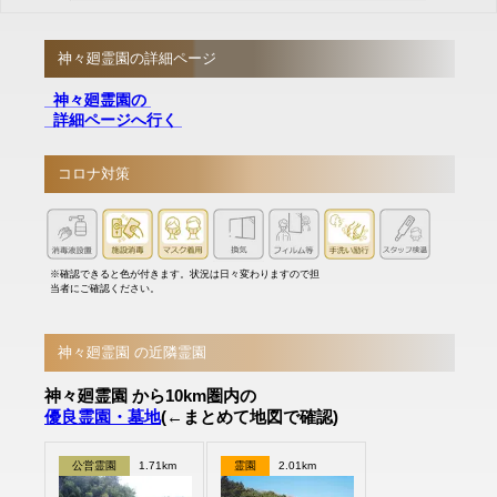
神々廻霊園の詳細ページ
神々廻霊園の
詳細ページへ行く
コロナ対策
※確認できると色が付きます。状況は日々変わりますので担
当者にご確認ください。
神々廻霊園 の近隣霊園
神々廻霊園 から10km圏内の
優良霊園・墓地
(←まとめて地図で確認)
公営霊園
1.71km
霊園
2.01km