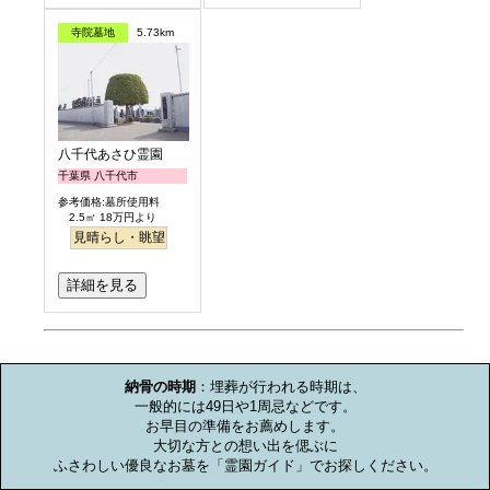
寺院墓地
5.73km
八千代あさひ霊園
千葉県 八千代市
参考価格:墓所使用料
2.5㎡ 18万円より
見晴らし・眺望
詳細を見る
お墓のミニ知識
納骨の時期
：埋葬が行われる時期は、

一般的には49日や1周忌などです。

お早目の準備をお薦めします。

大切な方との想い出を偲ぶに

ふさわしい優良なお墓を「霊園ガイド」でお探しください。