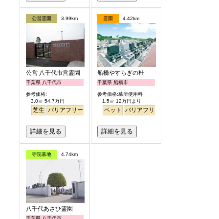
公営霊園
3.99km
霊園
4.42km
公営 八千代市営霊園
船橋やすらぎの杜
千葉県 八千代市
千葉県 船橋市
参考価格:
参考価格:墓所使用料
3.0㎡ 54.7万円
1.5㎡ 12万円より
芝生
バリアフリー
公園墓地
ペット
バリアフリー
駅から徒歩
詳細を見る
詳細を見る
寺院墓地
4.74km
八千代あさひ霊園
千葉県 八千代市