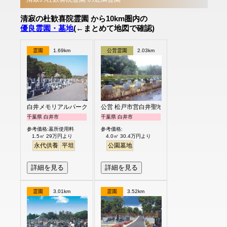
清寂の杜歓喜院霊園 から10km圏内の
優良霊園・墓地
(←まとめて地図で確認)
霊園
1.69km
公営霊園
2.03km
白井メモリアルパーク
公営 松戸市営白井聖地公園
千葉県 白井市
千葉県 白井市
参考価格:墓所使用料
参考価格:
1.5㎡ 29万円より
4.0㎡ 30.4万円より
永代供養
平坦
公園墓地
詳細を見る
詳細を見る
霊園
3.01km
霊園
3.52km