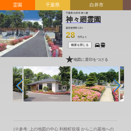
霊園
千葉県
白井市
千葉県 白井市 神々廻
神々廻霊園
墓所使用料
1.5㎡
28
万円より
概要を閉じる
地図に星印をつける
(※参考: 上の地図の中心 利根町役場 からこの墓地への