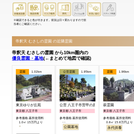
※確認できると色が付きます。状況は日々変わりますので担
当者にご確認ください。
帝釈天 むさしの霊園 の近隣霊園
帝釈天 むさしの霊園 から10km圏内の
優良霊園・墓地
(←まとめて地図で確認)
霊園
1.02km
公営霊園
1.95km
霊園
1.96km
東京ゆりが丘苑
公営 八王子市営甲の原霊園
萩霊園
東京都 八王子市
東京都 八王子市
東京都 八王子市
参考価格:墓所使用料
参考価格:墓所使用料
参考価格:墓所使用料
- -
1.0㎡ 15万円より
0.8㎡ 15.8万円より
公園墓地
永代供養