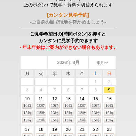
上のボタン↑で見学・資料を切替えられます
[カンタン見学予約]
-ご自身の目で現地を確かめましょう-
ご見学希望日の[時間ボタン]を押すと
カンタンに見学予約できます
・年末年始はご案内ができない場合もあります。
2026年 8月
来月>>
月
火
水
木
金
土
日
1
2
3
4
5
6
7
8
9
10
11
12
13
14
15
16
10時
10時
10時
10時
10時
10時
10時
13時
13時
13時
13時
13時
13時
13時
15時
15時
15時
15時
15時
15時
15時
17
18
19
20
21
22
23