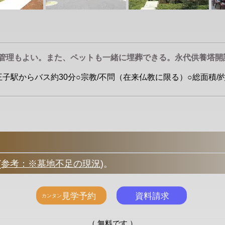
の管理もよい。また、ペットも一緒に埋葬できる。永代供養塔開
王子駅からバス約30分○宗教/不問（在来仏教に限る）○総面積/約14,
(
参考：※墓地不足の現況
)
。
（ 無料です ）