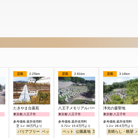
霊園
2.25km
霊園
2.91km
霊園
3.16km
たきやま台墓苑
八王子メモリアルパーク
浄光の森聖地
東京都 八王子市
東京都 八王子市
東京都 八王子市
参考価格:墓所使用料
参考価格:墓所使用料
参考価格:墓所使用料
芝 1㎡ 38万円より
0.72㎡ 15.9万円より
1.2㎡ 28.6万円より
バリアフリー
ペット
ペット
公園墓地
芝生
見晴らし・眺望