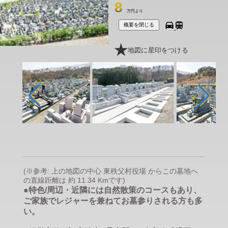
8
万円より
概要を閉じる
地図に星印をつける
(※参考: 上の地図の中心 東秩父村役場 からこの墓地へ
の直線距離は 約 11.34 Kmです)
●特色/周辺・近隣には自然散策のコースもあり、
ご家族でレジャーを兼ねてお墓参りされる方も多
い。