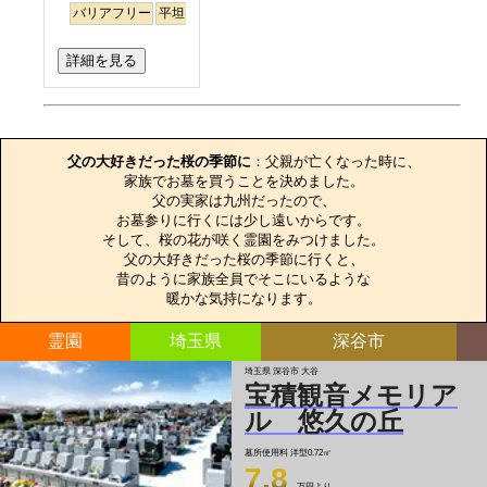
バリアフリー
平坦
ペット
詳細を見る
お墓のエピソード
父の大好きだった桜の季節に
：父親が亡くなった時に、

家族でお墓を買うことを決めました。

父の実家は九州だったので、

お墓参りに行くには少し遠いからです。

そして、桜の花が咲く霊園をみつけました。

父の大好きだった桜の季節に行くと、

昔のように家族全員でそこにいるような

暖かな気持になります。
霊園
埼玉県
深谷市
埼玉県 深谷市 大谷
宝積観音メモリア
ル 悠久の丘
墓所使用料
洋型0.72㎡
7.8
万円より