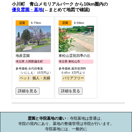
小川町 青山メモリアルパーク から10km圏内の
優良霊園・墓地
(←まとめて地図で確認)
霊園
6.75km
霊園
9.59km
地産霊園
東松山霊苑四季の丘
埼玉県 入間郡越生町
埼玉県 東松山市
参考価格:永代供養墓
参考価格:墓所使用料
〈いにしえ〉 15万円より
0.45㎡ 3万円より
ペット
個人・夫婦
ガーデニング
バリアフリー
公園墓地
詳細を見る
詳細を見る
お墓のミニ知識
霊園と寺院墓地の違い
：寺院墓地は普通は、

寺院の境内にあり、墓地の整備管理は寺院が行います。

寺院墓地には、一般的に
