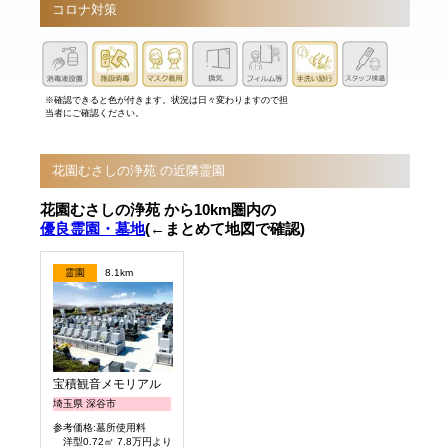
コロナ対策
※確認できると色が付きます。状況は日々変わりますので担
当者にご確認ください。
花園むさしの浄苑 の近隣霊園
花園むさしの浄苑 から10km圏内の
優良霊園・墓地
(←まとめて地図で確認)
霊園
8.1km
宝積観音メモリアル 悠久の丘
埼玉県 深谷市
参考価格:墓所使用料
洋型0.72㎡ 7.8万円より