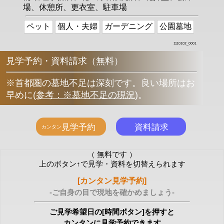
場、休憩所、更衣室、駐車場
ペット
個人・夫婦
ガーデニング
公園墓地
1110102_0001
見学予約・資料請求（無料）
※首都圏の墓地不足は深刻です。良い場所はお
早めに
(
参考：※墓地不足の現況
)
。
（ 無料です ）
上のボタン↑で見学・資料を切替えられます
[カンタン見学予約]
-ご自身の目で現地を確かめましょう-
ご見学希望日の[時間ボタン]を押すと
カンタンに見学予約できます