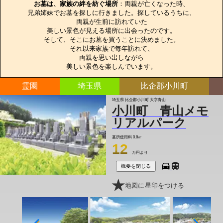
お墓は、家族の絆を紡ぐ場所
：両親が亡くなった時、

兄弟姉妹でお墓を探しに行きました。探しているうちに、

両親が生前に訪れていた

美しい景色が見える場所に出会ったのです。

そして、そこにお墓を買うことに決めました。

それ以来家族で毎年訪れて、

両親を思い出しながら

美しい景色を楽しんでいます。
霊園
埼玉県
比企郡小川町
埼玉県 比企郡小川町 大字青山
小川町 青山メモ
リアルパーク
墓所使用料
0.8㎡
12
万円より
概要を閉じる
地図に星印をつける