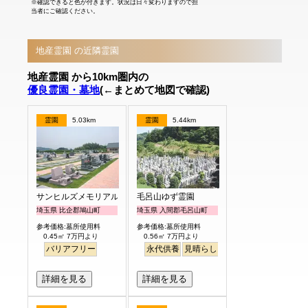
※確認できると色が付きます。状況は日々変わりますので担
当者にご確認ください。
地産霊園 の近隣霊園
地産霊園 から10km圏内の
優良霊園・墓地
(←まとめて地図で確認)
霊園
5.03km
霊園
5.44km
サンヒルズメモリアルガーデン
毛呂山ゆず霊園
埼玉県 比企郡鳩山町
埼玉県 入間郡毛呂山町
参考価格:墓所使用料
参考価格:墓所使用料
0.45㎡ 7万円より
0.56㎡ 7万円より
バリアフリー
永代供養
見晴らし・眺望
詳細を見る
詳細を見る