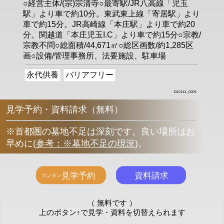
○経営主体/(宗)宗清寺○最寄駅/JR八高線「児玉
駅」より車で約10分。東武東上線「寄居駅」より
車で約15分。JR高崎線「本庄駅」より車で約20
分。関越道「本庄児玉I.C」より車で約15分○宗教/
宗教不問○総面積/44,671㎡○総区画数/約1,285区
画○設備/管理事務所、法要施設、駐車場
永代供養
バリアフリー
1110144_0005
見学予約・資料請求（無料）
※首都圏の墓地不足は深刻です。良い場所はお
早めに
(
参考：※墓地不足の現況
)
。
（ 無料です ）
上のボタン↑で見学・資料を切替えられます