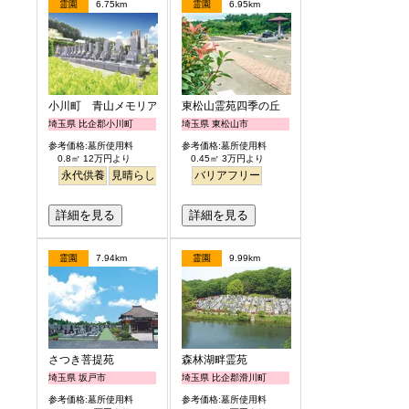
霊園
6.75km
霊園
6.95km
小川町 青山メモリアルパーク
東松山霊苑四季の丘
埼玉県 比企郡小川町
埼玉県 東松山市
参考価格:墓所使用料
参考価格:墓所使用料
0.8㎡ 12万円より
0.45㎡ 3万円より
永代供養
見晴らし・眺望
バリアフリー
詳細を見る
詳細を見る
霊園
7.94km
霊園
9.99km
さつき菩提苑
森林湖畔霊苑
埼玉県 坂戸市
埼玉県 比企郡滑川町
参考価格:墓所使用料
参考価格:墓所使用料