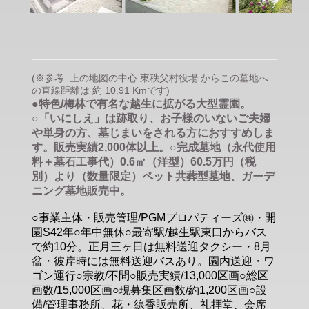
(※参考: 上の地図の中心 東秩父村役場 からこの墓地へ
の直線距離は 約 10.91 Kmです)
●特色/梅林で有名な越生に拡がる大型霊園。
○「いにしえ」は跡取り、お子様のいないご夫婦
や単身の方、墓じまいをされる方におすすめしま
す。販売実績2,000体以上。○完成墓地（永代使用
料＋墓石工事代）0.6㎡（洋型）60.5万円（税
別）より（数量限定）ペット共葬型墓地、ガーデ
ニング墓地販売中。
○事業主体・販売管理/PGMプロパティーズ㈱・開
園S42年○年中無休○最寄駅/越生駅東口からバス
で約10分。正月三ヶ日は無料送迎タクシー・8月
盆・彼岸時には無料送迎バスあり。園内送迎・ワ
ゴン運行○宗教/不問○販売実績/13,000区画○総区
画数/15,000区画○現募集区画数/約1,200区画○設
備/管理事務所、花・線香販売所、礼拝堂、会席