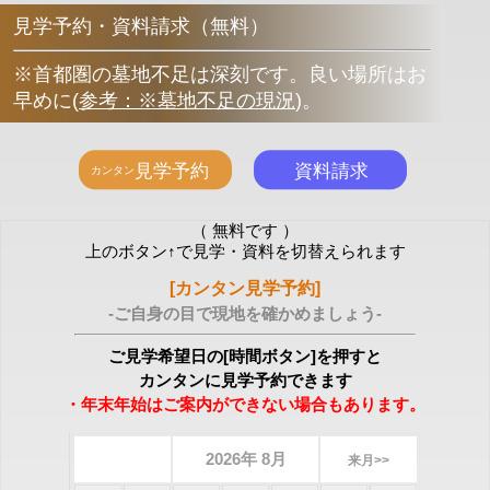
見学予約・資料請求（無料）
※首都圏の墓地不足は深刻です。良い場所はお
早めに
(
参考：※墓地不足の現況
)
。
（ 無料です ）
上のボタン↑で見学・資料を切替えられます
[カンタン見学予約]
-ご自身の目で現地を確かめましょう-
ご見学希望日の[時間ボタン]を押すと
カンタンに見学予約できます
・年末年始はご案内ができない場合もあります。
2026年 8月
来月>>