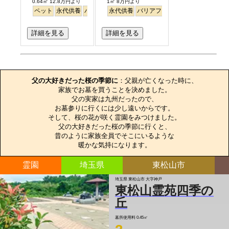
0.64㎡ 12.8万円より
1㎡ 8万円より
ペット
永代供養
バリアフリー
永代供養
樹木葬
バリアフリー
詳細を見る
詳細を見る
お墓のエピソード
父の大好きだった桜の季節に
：父親が亡くなった時に、

家族でお墓を買うことを決めました。

父の実家は九州だったので、

お墓参りに行くには少し遠いからです。

そして、桜の花が咲く霊園をみつけました。

父の大好きだった桜の季節に行くと、

昔のように家族全員でそこにいるような

暖かな気持になります。
霊園
埼玉県
東松山市
埼玉県 東松山市 大字神戸
東松山霊苑四季の
丘
墓所使用料
0.45㎡