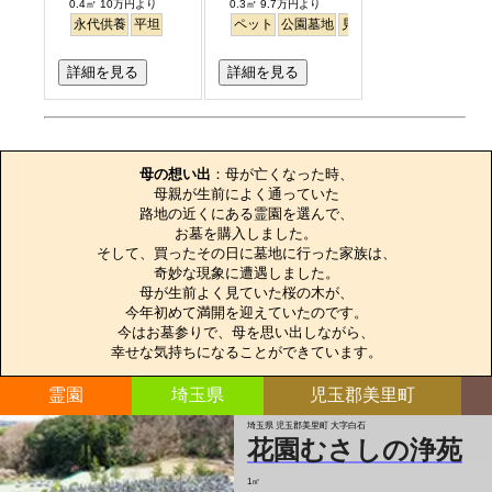
0.4㎡ 10万円より
0.3㎡ 9.7万円より
永代供養
平坦
ペット
公園墓地
見晴らし・眺望
詳細を見る
詳細を見る
お墓のエピソード
母の想い出
：母が亡くなった時、

母親が生前によく通っていた

路地の近くにある霊園を選んで、

お墓を購入しました。

そして、買ったその日に墓地に行った家族は、

奇妙な現象に遭遇しました。

母が生前よく見ていた桜の木が、

今年初めて満開を迎えていたのです。

今はお墓参りで、母を思い出しながら、

幸せな気持ちになることができています。
霊園
埼玉県
児玉郡美里町
埼玉県 児玉郡美里町 大字白石
花園むさしの浄苑
1㎡