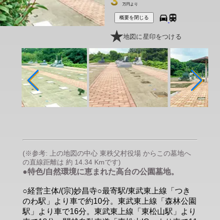
3
万円より
概要を閉じる
地図に星印をつける
(※参考: 上の地図の中心 東秩父村役場 からこの墓地へ
の直線距離は 約 14.34 Kmです)
●特色/自然環境に恵まれた高台の公園墓地。
○経営主体/(宗)妙昌寺○最寄駅/東武東上線「つき
のわ駅」より車で約10分。東武東上線「森林公園
駅」より車で16分。東武東上線「東松山駅」より