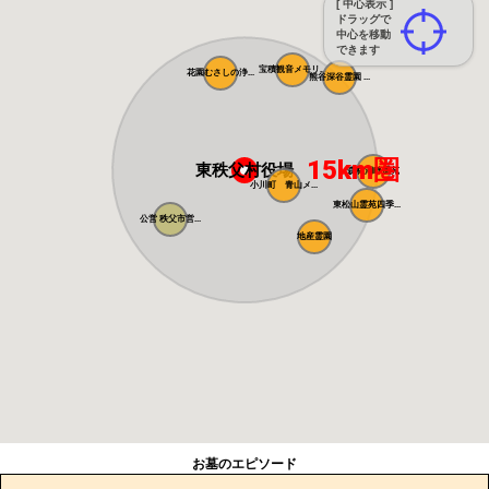
[ 中心表示 ]
ドラッグで
中心を移動
できます
宝積観音メモリ...
花園むさしの浄...
熊谷深谷霊園 ...
15km圏
東秩父村役場
森林湖畔霊苑
小川町 青山メ...
東松山霊苑四季...
公営 秩父市営...
地産霊園
お墓のエピソード