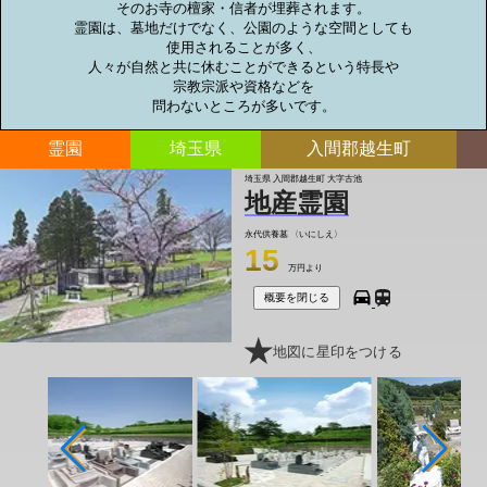
そのお寺の檀家・信者が埋葬されます。

霊園は、墓地だけでなく、公園のような空間としても

使用されることが多く、

人々が自然と共に休むことができるという特長や

宗教宗派や資格などを

問わないところが多いです。
霊園
埼玉県
入間郡越生町
埼玉県 入間郡越生町 大字古池
地産霊園
永代供養墓
〈いにしえ〉
15
万円より
概要を閉じる
地図に星印をつける