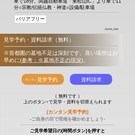
車で18分。関越自動車道「東松山IC」より車で11
分○宗教/伝統仏教・神道○設備/駐車場
バリアフリー
1110156_0005
見学予約・資料請求（無料）
※首都圏の墓地不足は深刻です。良い場所はお
早めに
(
参考：※墓地不足の現況
)
。
（ 無料です ）
上のボタン↑で見学・資料を切替えられます
[カンタン見学予約]
-ご自身の目で現地を確かめましょう-
ご見学希望日の[時間ボタン]を押すと