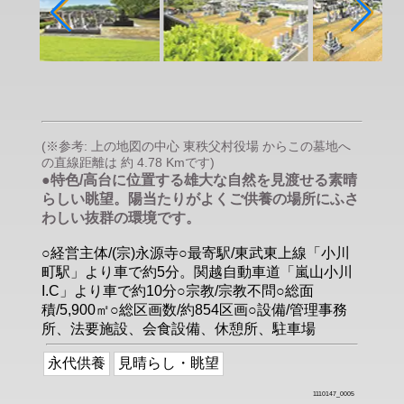
(※参考: 上の地図の中心 東秩父村役場 からこの墓地へ
の直線距離は 約 4.78 Kmです)
●特色/高台に位置する雄大な自然を見渡せる素晴
らしい眺望。陽当たりがよくご供養の場所にふさ
わしい抜群の環境です。
○経営主体/(宗)永源寺○最寄駅/東武東上線「小川
町駅」より車で約5分。関越自動車道「嵐山小川
I.C」より車で約10分○宗教/宗教不問○総面
積/5,900㎡○総区画数/約854区画○設備/管理事務
所、法要施設、会食設備、休憩所、駐車場
永代供養
見晴らし・眺望
1110147_0005