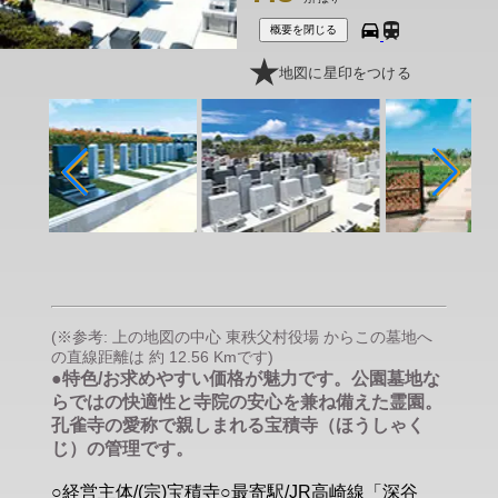
概要を閉じる
地図に星印をつける
(※参考: 上の地図の中心 東秩父村役場 からこの墓地へ
の直線距離は 約 12.56 Kmです)
●特色/お求めやすい価格が魅力です。公園墓地な
らではの快適性と寺院の安心を兼ね備えた霊園。
孔雀寺の愛称で親しまれる宝積寺（ほうしゃく
じ）の管理です。
○経営主体/(宗)宝積寺○最寄駅/JR高崎線「深谷