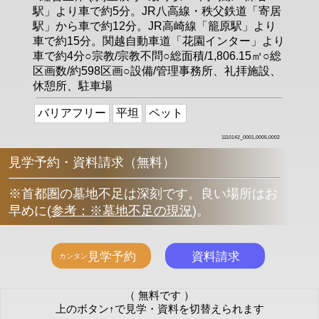
駅」より車で約5分。JR八高線・秩父鉄道「寄居
駅」から車で約12分。JR高崎線「籠原駅」より
車で約15分。関越自動車道「花園インター」より
車で約4分○宗教/宗教不問○総面積/1,806.15㎡○総
区画数/約598区画○設備/管理事務所、礼拝施設、
休憩所、駐車場
バリアフリー
平坦
ペット
1110142_0001,0005,0002
見学予約・資料請求（無料）
※首都圏の墓地不足は深刻です。良い場所はお
早めに
(
参考：※墓地不足の現況
)
。
（ 無料です ）
上のボタン↑で見学・資料を切替えられます