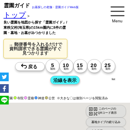
霊園ガイド
お墓探しの老舗・霊園ガイドWeb版
トップ
>
Menu
良い霊園を地図から探す「霊園ガイド」/
東秩父村(埼玉県)の15km圏内に8件の霊
園・墓地・お墓がみつかりました
→ 郵便番号を入れるだけで
資料請求できる霊園がすぐ
見つかります
list
霊園
寺院
霊廟
神道
公営
※大きな〇は個別ページを閲覧済み
このページの
QRコード表示
墓地タイプの絞り込み