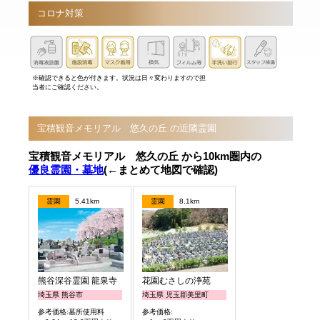
コロナ対策
※確認できると色が付きます。状況は日々変わりますので担
当者にご確認ください。
宝積観音メモリアル 悠久の丘 の近隣霊園
宝積観音メモリアル 悠久の丘 から10km圏内の
優良霊園・墓地
(←まとめて地図で確認)
霊園
5.41km
霊園
8.1km
熊谷深谷霊園 龍泉寺
花園むさしの浄苑
埼玉県 熊谷市
埼玉県 児玉郡美里町
参考価格:墓所使用料
参考価格: