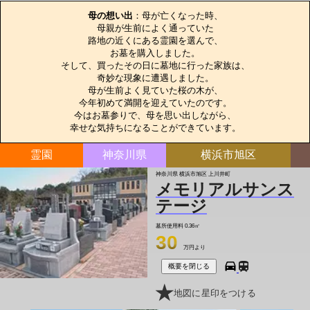
母の想い出
：母が亡くなった時、

母親が生前によく通っていた

路地の近くにある霊園を選んで、

お墓を購入しました。

そして、買ったその日に墓地に行った家族は、

奇妙な現象に遭遇しました。

母が生前よく見ていた桜の木が、

今年初めて満開を迎えていたのです。

今はお墓参りで、母を思い出しながら、

幸せな気持ちになることができています。
霊園
神奈川県
横浜市旭区
神奈川県 横浜市旭区 上川井町
メモリアルサンス
テージ
墓所使用料
0.36㎡
30
万円より
概要を閉じる
地図に星印をつける