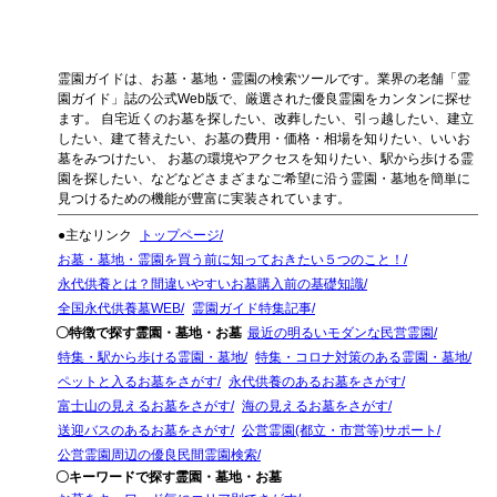
霊園ガイドは、お墓・墓地・霊園の検索ツールです。業界の老舗「霊
園ガイド」誌の公式Web版で、厳選された優良霊園をカンタンに探せ
ます。 自宅近くのお墓を探したい、改葬したい、引っ越したい、建立
したい、建て替えたい、お墓の費用・価格・相場を知りたい、いいお
墓をみつけたい、 お墓の環境やアクセスを知りたい、駅から歩ける霊
園を探したい、などなどさまざまなご希望に沿う霊園・墓地を簡単に
見つけるための機能が豊富に実装されています。
●主なリンク
トップページ
お墓・墓地・霊園を買う前に知っておきたい５つのこと！
永代供養とは？間違いやすいお墓購入前の基礎知識
全国永代供養墓WEB
霊園ガイド特集記事
〇特徴で探す霊園・墓地・お墓
最近の明るいモダンな民営霊園
特集・駅から歩ける霊園・墓地
特集・コロナ対策のある霊園・墓地
ペットと入るお墓をさがす
永代供養のあるお墓をさがす
富士山の見えるお墓をさがす
海の見えるお墓をさがす
送迎バスのあるお墓をさがす
公営霊園(都立・市営等)サポート
公営霊園周辺の優良民間霊園検索
〇キーワードで探す霊園・墓地・お墓