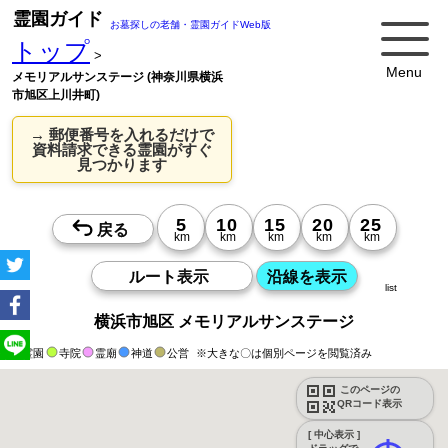
霊園ガイド
お墓探しの老舗・霊園ガイドWeb版
トップ
>
Menu
メモリアルサンステージ (神奈川県横浜
市旭区上川井町)
→ 郵便番号を入れるだけで
資料請求できる霊園がすぐ
見つかります
list
横浜市旭区 メモリアルサンステージ
霊園
寺院
霊廟
神道
公営
※大きな〇は個別ページを閲覧済み
このページの
QRコード表示
[ 中心表示 ]