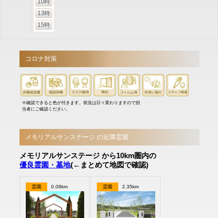
10時
13時
15時
コロナ対策
※確認できると色が付きます。状況は日々変わりますので担
当者にご確認ください。
メモリアルサンステージ の近隣霊園
メモリアルサンステージ から10km圏内の
優良霊園・墓地
(←まとめて地図で確認)
霊園
0.08km
霊園
2.35km