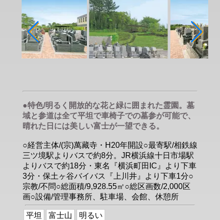
●特色/明るく開放的な花と緑に囲まれた霊園。墓
域と参道は全て平坦で車椅子での墓参が可能で、
晴れた日には美しい富士が一望できる。
○経営主体/(宗)萬藏寺・H20年開設○最寄駅/相鉄線
三ツ境駅よりバスで約8分。JR横浜線十日市場駅
よりバスで約18分・東名『横浜町田IC』より下車
3分・保土ヶ谷バイバス『上川井』より下車1分○
宗教/不問○総面積/9,928.55㎡○総区画数/2,000区
画○設備/管理事務所、駐車場、会館、休憩所
平坦
富士山
明るい