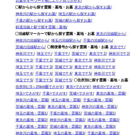
お墓をキーワード毎にエリア別でさがす
〇駅からから探す霊園・墓地・お墓
東京の駅から探すお墓
神奈川の駅から探すお墓
埼玉の駅から探すお墓
千葉の駅から探すお墓
茨城の駅から探すお墓
鉄道沿線と駅で探す霊園・墓地
〇沿線駅マーカーで駅から探す霊園・墓地・お墓
東京の沿線駅から
神奈川の沿線駅から
埼玉の沿線駅から
千葉の沿線駅から
茨城の沿線駅から
〇郵便番号から探す霊園・墓地・お墓
東京で〒
神奈川で〒
埼玉で〒
千葉で〒
茨城で〒
東京で〒2
神奈川で〒2
埼玉で〒2
千葉で〒2
茨城で〒2
東京で〒3
神奈川で〒3
埼玉で〒3
千葉で〒3
茨城で〒3
東京で〒4
神奈川で〒4
埼玉で〒4
千葉で〒4
茨城で〒4
東京で〒5
神奈川で〒5
埼玉で〒5
千葉で〒5
茨城で〒5
〇住所別に探す霊園・墓地・お墓
住所別に5～25km圏でさがす
東京>でさがす
神奈川>でさがす
埼玉>でさがす
千葉>でさがす
茨城>でさがす
東京の墓地・霊園
神奈川の墓地・霊園
埼玉の墓地・霊園
千葉の墓地・霊園
茨城の墓地・霊園
東京の墓地・霊園1
神奈川の墓地・霊園1
埼玉の墓地・霊園1
千葉の墓地・霊園1
茨城の墓地・霊園1
東京の墓地・霊園2
神奈川の墓地・霊園2
埼玉の墓地・霊園2
千葉の墓地・霊園2
茨城の墓地・霊園2
東京の墓地・霊園3
神奈川の墓地・霊園3
埼玉の墓地・霊園3
千葉の墓地・霊園3