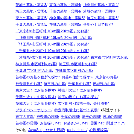
茨城の墓地・霊園3
東京の墓地・霊園4
神奈川の墓地・霊園4
埼玉の墓地・霊園4
千葉の墓地・霊園4
茨城の墓地・霊園4
東京の墓地・霊園5
神奈川の墓地・霊園5
埼玉の墓地・霊園5
千葉の墓地・霊園5
茨城の墓地・霊園5
番地や丁目で探す
「東京都>市区町村 10km圏 20km圏」のお墓
「神奈川県>市区町村 10km圏 20km圏」のお墓
「埼玉県>市区町村 10km圏 20km圏」のお墓
「千葉県>市区町村 10km圏 20km圏」のお墓
「茨城県>市区町村 10km圏 20km圏」のお墓
東京都 市区町村のお墓
神奈川県 市区町村のお墓
埼玉県 市区町村のお墓
千葉県 市区町村のお墓
茨城県 市区町村のお墓
首都圏のお墓を住所で探す
お墓を住所で探す2
東京都のお墓
神奈川県のお墓
埼玉県のお墓
千葉県のお墓
茨城県のお墓
東京の近くにお墓を探す
神奈川の近くにお墓を探す
千葉の近くにお墓を探す
埼玉の近くにお墓を探す
茨城の近くにお墓を探す
市区町村別霊園一覧
会社概要
プライバシーポリシー
特定商取引法に基づく表示
●関連サイト
東京の霊園
神奈川の霊園
千葉の霊園
埼玉の霊園
茨城の霊園
首都圏の霊園
お墓探し.net
お墓さがし.net
霊園.net
関連ブログ
その他
JavaScript++かも日記
ccchart.com
心理相談室