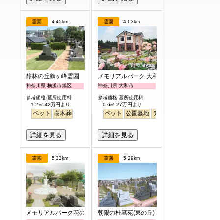
霊園
4.45km
霊園
4.63km
静林の丘鶴ヶ峰霊園
メモリアルパーク 大和墓苑 ふれあいの郷
神奈川県 横浜市旭区
神奈川県 大和市
参考価格:墓所使用料
参考価格:墓所使用料
1.2㎡ 42万円より
0.6㎡ 27万円より
ペット
樹木葬
ペット
公園墓地
テラス
駅から徒歩
明る
詳細を見る
詳細を見る
霊園
5.23km
霊園
5.29km
メモリアルパーク花の郷聖地 相模大塚
朝陽の杜墓苑(東の丘)