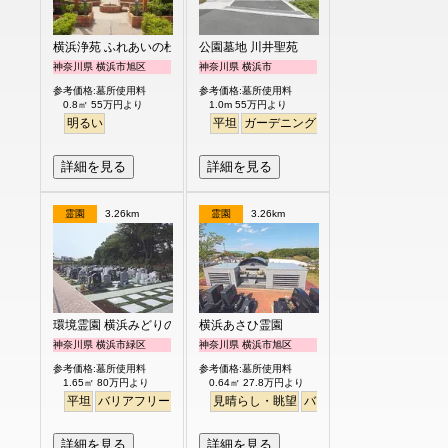
横浜浄苑 ふれあいの杜
公園墓地 川井聖苑
神奈川県 横浜市旭区
神奈川県 横浜市
参考価格:墓所使用料
参考価格:墓所使用料
0.8㎡ 55万円より
1.0m 55万円より
明るい
平坦
ガーデニング
永代供養
詳細を見る
詳細を見る
霊園
3.26km
霊園
3.26km
環境霊園 横浜みどりの森
横浜あさひ霊園
神奈川県 横浜市緑区
神奈川県 横浜市旭区
参考価格:墓所使用料
参考価格:墓所使用料
1.65㎡ 80万円より
0.64㎡ 27.8万円より
平坦
バリアフリー
徒歩
明るい
見晴らし・眺望
バリアフリー
明るい
詳細を見る
詳細を見る