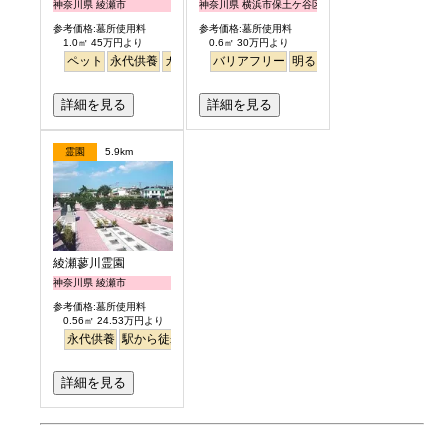
神奈川県 綾瀬市
神奈川県 横浜市保土ケ谷区
参考価格:墓所使用料
参考価格:墓所使用料
1.0㎡ 45万円より
0.6㎡ 30万円より
ペット
永代供養
ガーデニング
バリアフリー
駅から徒歩
明るい
詳細を見る
詳細を見る
霊園
5.9km
綾瀬蓼川霊園
神奈川県 綾瀬市
参考価格:墓所使用料
0.56㎡ 24.53万円より
永代供養
駅から徒歩
明るい
詳細を見る