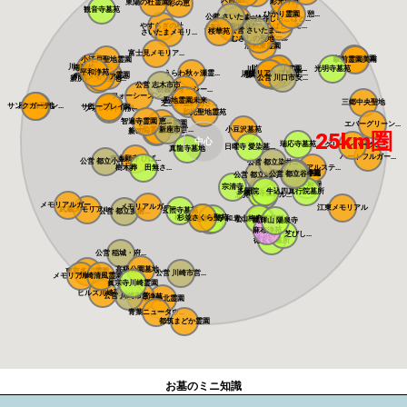
彩光浄苑
東陽の杜霊園 ...
彩の恵
観音寺墓苑
ひかり霊園 憩...
公営 さいたま...
越谷しらこばと...
染谷の里 大宮...
やすらぎの杜
しらこばとメモ...
メモリアルパー...
さぎ山聖地墓苑
公営 さいたま...
桜華苑
さいたまメモリ...
メモリアルパー...
むさしの聖地 ...
浦和東霊園
富士見メモリア...
吉川美南霊園
小江戸聖地霊園
駅前霊園美南
川越さくら浄苑
南川越霊園
川口さくら霊園...
川口メモリアル...
光明寺墓苑
川口光輪メモリ...
平和浄苑
うらわ秋ヶ瀬霊...
メモリアルプレ...
川口中央霊園
メモリアルパー...
川口霊園かわぐ...
川口霊園 かわ...
サンク川口霊園
ヒルズ川口
ふじみ野霊園
源長寺墓地 ま...
メモリアルパー...
所沢メモリアル...
公営 川口市安...
新所沢友愛聖地...
公営 志木市市...
朝霞フォーシー...
フォーシーズン...
聖地霊園未来
三郷中央聖地
芝生の霊園あさ...
サンクガーデン...
風の森聖地
サニープレイス...
所沢聖地霊園
フォレスト所沢
和光聖地霊苑
智遍寺霊園 恵...
なごみの丘霊園
エバーグリーン...
公営 新座市営...
小豆沢墓苑
やすらぎ聖地霊...
新の丘さくら浄...
25km圏
中心
瑞応寺墓苑
グリーンパーク...
日曜寺 愛染墓...
真龍寺墓地
ハートフルガー...
東本願寺 ひば...
公営 都立小平...
公営 都立染井...
樹木葬 田無さ...
メモリアルステ...
寛永寺谷中霊園
寛永寺德川浄苑
公営 都立谷中...
公営 都立雑司...
東本願寺
宗清寺
感通寺
多聞院 牛込四...
真行院墓所
積徳寺墓所
恵光メモリアル...
瑞光寺
メモリアルガー...
メモリアルガー...
江東メモリアル
武蔵メモリアル...
玄照寺墓苑
公営 都立多磨...
桜上水 みたま...
杉並さくら聖苑
築地本願寺 和...
青山梅窓院墓苑
浄見寺
公営 都立青山...
萬輝山 陽泉寺
麻布浄苑
正伝寺 芝びし...
徳玄寺墓所
公営 稲城・府...
高級公園墓地 ...
東京多摩霊園
公営 川崎市営...
メモリアルフォ...
川崎清風霊園
眞宗寺川崎霊園
ヒルズ川崎聖地
公営 川崎市営...
あざみ野浄苑
都筑港北霊園
青葉ニュータウ...
都筑まどか霊園
お墓のミニ知識