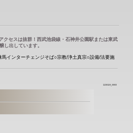
るアクセスは抜群！西武池袋線・石神井公園駅または東武
醸し出しています。
練馬インターチェンジそば○宗教/浄土真宗○設備/法要施
1130119_0003