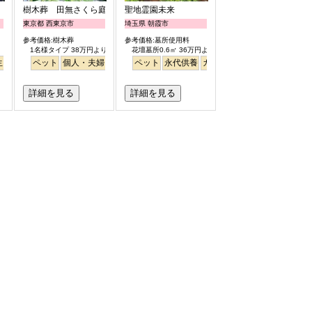
樹木葬 田無さくら庭園
聖地霊園未来
東京都 西東京市
埼玉県 朝霞市
参考価格:樹木葬
参考価格:墓所使用料
1名様タイプ 38万円より
花壇墓所0.6㎡ 36万円より
リー
生
バリアフリー
平坦
ペット
テラス
個人・夫婦
明るい
永代供養
ペット
樹木葬
永代供養
公園墓地
ガーデニング
桜
バリアフリー
公園墓地
平坦
テ
詳細を見る
詳細を見る