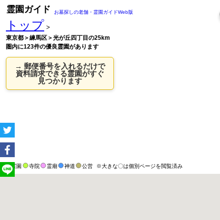
霊園ガイド
お墓探しの老舗・霊園ガイドWeb版
トップ
>
東京都＞練馬区＞光が丘四丁目の25km
圏内に123件の優良霊園があります
→ 郵便番号を入れるだけで
資料請求できる霊園がすぐ
見つかります
霊園
寺院
霊廟
神道
公営
※大きな〇は個別ページを閲覧済み