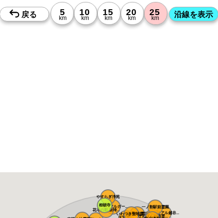
やすらぎ浄苑
相頓寺
メモリアルガー...
一ノ割駅前霊園
花木の彩 新埼...
メモリアル越谷...
いわつき聖地霊...
槻の城山霊園
せんげん台西霊...
大宮霊園