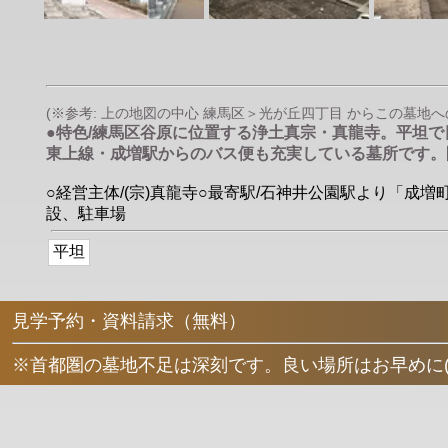
(※参考: 上の地図の中心 練馬区＞光が丘四丁目 からこの墓地への直
●特色/練馬区谷原に位置する浄土真宗・真龍寺。平坦
東上線・成増駅からのバス便も充実している墓所です。
○経営主体/(宗)真龍寺○最寄駅/石神井公園駅より「成
設、駐車場
平坦
見学予約・資料請求（無料）
※首都圏の墓地不足は深刻です。良い場所はお早めに