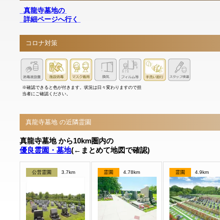
真龍寺墓地の
詳細ページへ行く
コロナ対策
※確認できると色が付きます。状況は日々変わりますので担
当者にご確認ください。
真龍寺墓地 の近隣霊園
真龍寺墓地 から10km圏内の
優良霊園・墓地
(←まとめて地図で確認)
公営霊園
3.7km
霊園
4.78km
霊園
4.9km