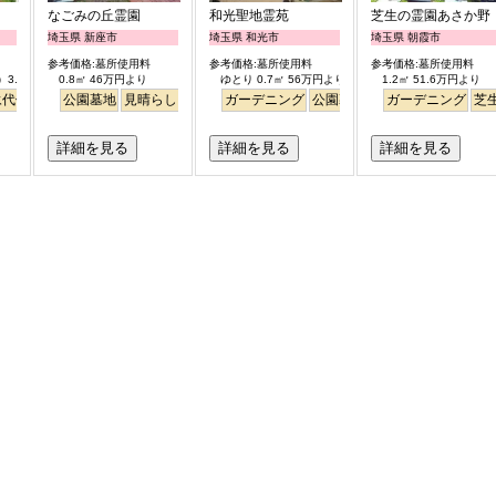
なごみの丘霊園
和光聖地霊苑
芝生の霊園あさか野
埼玉県 新座市
埼玉県 和光市
埼玉県 朝霞市
参考価格:墓所使用料
参考価格:墓所使用料
参考価格:墓所使用料
.0㎡ 122.8万円より
0.8㎡ 46万円より
ゆとり 0.7㎡ 56万円より
1.2㎡ 51.6万円より
永代供養
公園墓地
見晴らし・眺望
バリアフリー
ガーデニング
平坦
公園墓地
ペット
デザイン
ガーデニング
バリアフ
芝
詳細を見る
詳細を見る
詳細を見る
ン
桜
バリアフリー
平坦
明るい