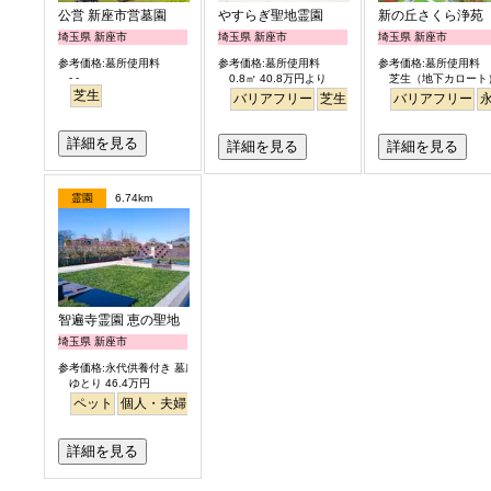
公営 新座市営墓園
やすらぎ聖地霊園
新の丘さくら浄苑
埼玉県 新座市
埼玉県 新座市
埼玉県 新座市
参考価格:墓所使用料
参考価格:墓所使用料
参考価格:墓所使用料
- -
0.8㎡ 40.8万円より
芝生（地下カロート）3
芝生
バリアフリー
芝生
ペット
バリアフリー
明るい
詳細を見る
詳細を見る
詳細を見る
霊園
6.74km
智遍寺霊園 恵の聖地
埼玉県 新座市
参考価格:永代供養付き 墓所使用料
ゆとり 46.4万円
ペット
個人・夫婦
永代供養
樹木葬
ガーデニング
公園墓地
デザイ
詳細を見る