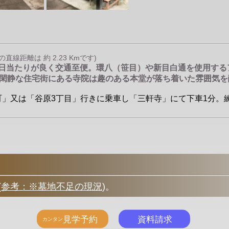
線距離は 約 2.23 Kmです)
で日当たりが良く交通至便。環八（笹目）や新目白通を使用す
閑静な住宅街にある寺院は趣のある本堂が落ち着いた雰囲気を
増町」又は「谷原3丁目」行きに乗車し「三軒寺」にて下車1分。
(
参考：※墓地不足の現況
)
。