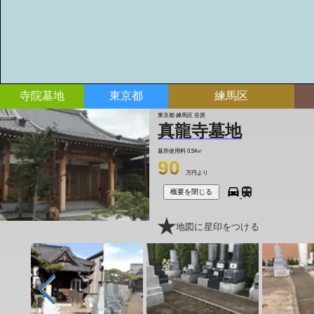
寺院墓地
東京都
練馬区
東京都 練馬区 谷原
真龍寺墓地
墓所使用料
0.54㎡
90
万円より
概要を閉じる
地図に星印をつける