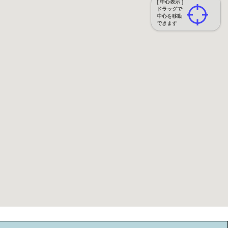
[ 中心表示 ]
ドラッグで
中心を移動
できます