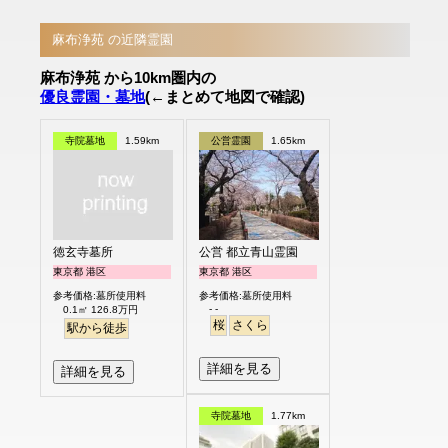
麻布浄苑 の近隣霊園
麻布浄苑 から10km圏内の
優良霊園・墓地
(←まとめて地図で確認)
寺院墓地
1.59km
公営霊園
1.65km
徳玄寺墓所
公営 都立青山霊園
東京都 港区
東京都 港区
参考価格:墓所使用料
参考価格:墓所使用料
- -
0.1㎡ 126.8万円
桜
さくら
駅から徒歩
詳細を見る
詳細を見る
寺院墓地
1.77km