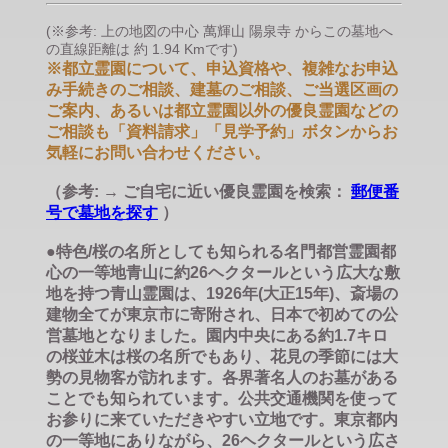
(※参考: 上の地図の中心 萬輝山 陽泉寺 からこの墓地へ
の直線距離は 約 1.94 Kmです)
※都立霊園について、申込資格や、複雑なお申込
み手続きのご相談、建墓のご相談、ご当選区画の
ご案内、あるいは都立霊園以外の優良霊園などの
ご相談も「資料請求」「見学予約」ボタンからお
気軽にお問い合わせください。
（参考: → ご自宅に近い優良霊園を検索：
郵便番
号で墓地を探す
）
●特色/桜の名所としても知られる名門都営霊園都
心の一等地青山に約26ヘクタールという広大な敷
地を持つ青山霊園は、1926年(大正15年)、斎場の
建物全てが東京市に寄附され、日本で初めての公
営墓地となりました。園内中央にある約1.7キロ
の桜並木は桜の名所でもあり、花見の季節には大
勢の見物客が訪れます。各界著名人のお墓がある
ことでも知られています。公共交通機関を使って
お参りに来ていただきやすい立地です。東京都内
の一等地にありながら、26ヘクタールという広さ