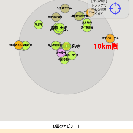
[ 中心表示 ]
ドラッグで
公営 都立染井...
中心を移動
メモリアルステ...
できます
寛永寺谷中霊園
寛永寺德川浄苑
公営 都立谷中...
公営 都立雑司...
東本願寺
宗清寺
感通寺
多聞院 牛込四...
真行院墓所
積徳寺墓所
恵光メモリアル...
瑞光寺
江東メモリアル
10km圏
桜上水 みたま...
杉並さくら聖苑
萬輝山 陽泉寺
築地本願寺 和...
青山梅窓院墓苑
浄見寺
公営 都立青山...
麻布浄苑
正伝寺 芝びし...
徳玄寺墓所
お墓のエピソード