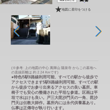
地図に星印をつける
(※参考: 上の地図の中心 萬輝山 陽泉寺 からこの墓地へ
の直線距離は 約 2.24 Kmです)
●特色/5駅6路線利用可能、すべての駅から徒歩で
アクセスできます5駅6路線利用可能、すべての駅
から徒歩でお参り出来るアクセスの良い墓所。車
椅子でも安心の整備された平坦な参道。区画は平
坦で水はけも良い。戸三大毘沙門天の一角、毘沙
門天は伝教大師作。墓所内には永代供養墓あり。
仏事は正傳寺が執り行います。