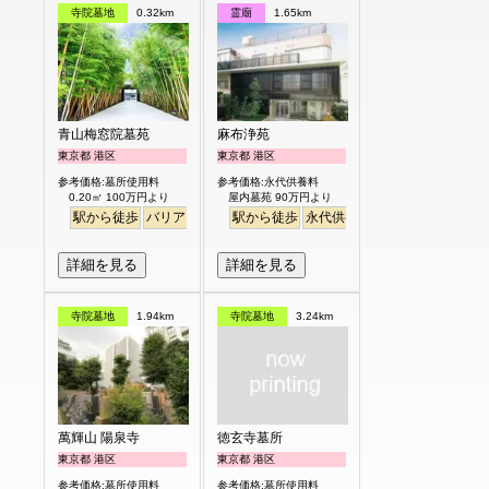
寺院墓地
0.32km
霊廟
1.65km
青山梅窓院墓苑
麻布浄苑
東京都 港区
東京都 港区
参考価格:墓所使用料
参考価格:永代供養料
0.20㎡ 100万円より
屋内墓苑 90万円より
駅から徒歩
バリアフリー
永代供養
駅から徒歩
樹木葬
永代供養
明るい
詳細を見る
詳細を見る
寺院墓地
1.94km
寺院墓地
3.24km
萬輝山 陽泉寺
徳玄寺墓所
東京都 港区
東京都 港区
参考価格:墓所使用料
参考価格:墓所使用料