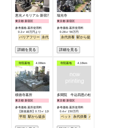
恵光メモリアル 新宿浄苑
瑞光寺
東京都 新宿区
東京都 新宿区
参考価格:墓所使用料
参考価格:墓所使用料
0.2㎡ 40万円より
0.28㎡ 56万円
バリアフリー
永代供養
駅から徒歩
永代供養
駅から徒歩
詳細を見る
詳細を見る
寺院墓地
4.08km
寺院墓地
4.16km
積徳寺墓所
多聞院 牛込四恩の杜
東京都 新宿区
東京都 新宿区
参考価格:墓所使用料
参考価格:墓所使用料
【新規墓所】0.72㎡ 120万円
0.4㎡ 150万円
平坦
駅から徒歩
ペット
永代供養
バリアフリー
駅から徒