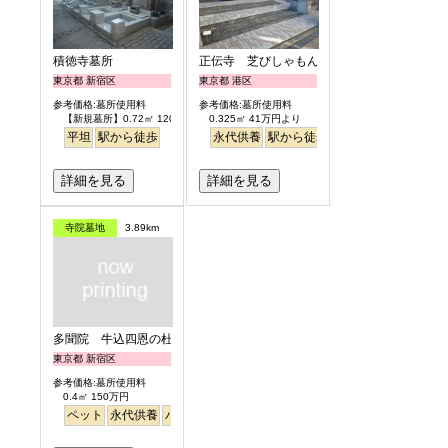
積徳寺墓所
正伝寺 芝びしゃもん浄苑
東京都 新宿区
東京都 港区
参考価格:墓所使用料
参考価格:墓所使用料
【新規墓所】0.72㎡ 120万円
0.325㎡ 41万円より
平坦
駅から徒歩
永代供養
駅から徒歩
平坦
詳細を見る
詳細を見る
寺院墓地
3.89km
多聞院 牛込四恩の杜
東京都 新宿区
参考価格:墓所使用料
0.4㎡ 150万円
ペット
永代供養
バリアフリー
駅から徒歩