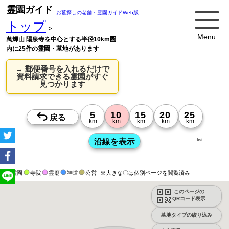
霊園ガイド
お墓探しの老舗・霊園ガイドWeb版
トップ
>
Menu
萬輝山 陽泉寺を中心とする半径10km圏
内に25件の霊園・墓地があります
→ 郵便番号を入れるだけで
資料請求できる霊園がすぐ
見つかります
list
霊園
寺院
霊廟
神道
公営
※大きな〇は個別ページを閲覧済み
このページの
QRコード表示
墓地タイプの絞り込み