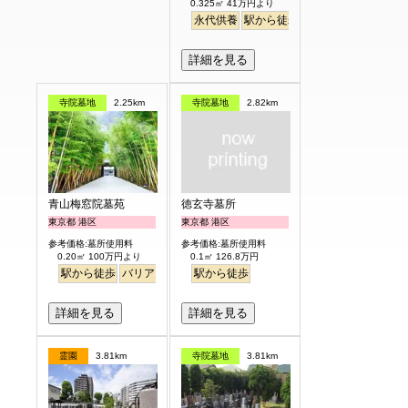
0.325㎡ 41万円より
永代供養
駅から徒歩
平坦
詳細を見る
寺院墓地
2.25km
寺院墓地
2.82km
青山梅窓院墓苑
徳玄寺墓所
東京都 港区
東京都 港区
参考価格:墓所使用料
参考価格:墓所使用料
0.20㎡ 100万円より
0.1㎡ 126.8万円
駅から徒歩
バリアフリー
永代供養
駅から徒歩
樹木葬
明るい
詳細を見る
詳細を見る
霊園
3.81km
寺院墓地
3.81km