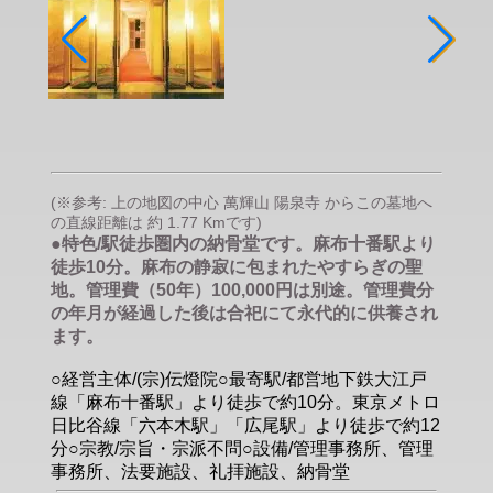
(※参考: 上の地図の中心 萬輝山 陽泉寺 からこの墓地へ
の直線距離は 約 1.77 Kmです)
●特色/駅徒歩圏内の納骨堂です。麻布十番駅より
徒歩10分。麻布の静寂に包まれたやすらぎの聖
地。管理費（50年）100,000円は別途。管理費分
の年月が経過した後は合祀にて永代的に供養され
ます。
○経営主体/(宗)伝燈院○最寄駅/都営地下鉄大江戸
線「麻布十番駅」より徒歩で約10分。東京メトロ
日比谷線「六本木駅」「広尾駅」より徒歩で約12
分○宗教/宗旨・宗派不問○設備/管理事務所、管理
事務所、法要施設、礼拝施設、納骨堂