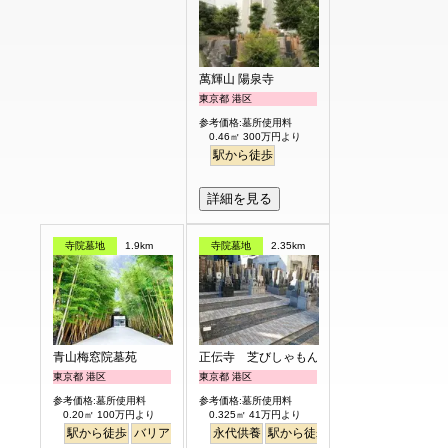
萬輝山 陽泉寺
東京都 港区
参考価格:墓所使用料
0.46㎡ 300万円より
駅から徒歩
詳細を見る
寺院墓地
1.9km
寺院墓地
2.35km
青山梅窓院墓苑
正伝寺 芝びしゃもん浄苑
東京都 港区
東京都 港区
参考価格:墓所使用料
参考価格:墓所使用料
0.20㎡ 100万円より
0.325㎡ 41万円より
駅から徒歩
バリアフリー
永代供養
永代供養
樹木葬
駅から徒歩
明るい
平坦