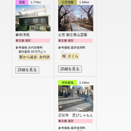
霊廟
1.77km
公営霊園
1.94km
麻布浄苑
公営 都立青山霊園
東京都 港区
東京都 港区
参考価格:永代供養料
参考価格:墓所使用料
- -
屋内墓苑 90万円より
桜
さくら
駅から徒歩
永代供養
詳細を見る
詳細を見る
寺院墓地
2.24km
正伝寺 芝びしゃもん浄苑
東京都 港区
参考価格:墓所使用料