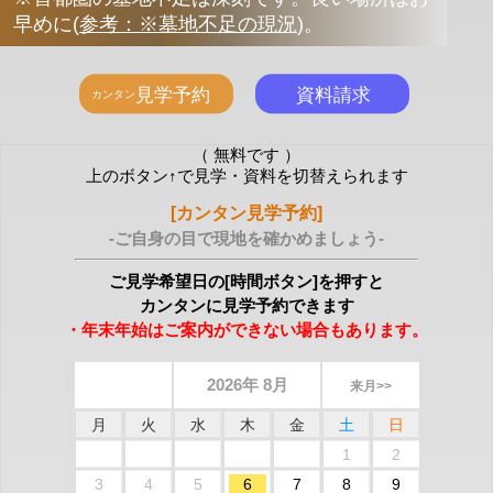
早めに
(
参考：※墓地不足の現況
)
。
（ 無料です ）
上のボタン↑で見学・資料を切替えられます
[カンタン見学予約]
-ご自身の目で現地を確かめましょう-
ご見学希望日の[時間ボタン]を押すと
カンタンに見学予約できます
・年末年始はご案内ができない場合もあります。
2026年 8月
来月>>
月
火
水
木
金
土
日
1
2
3
4
5
6
7
8
9