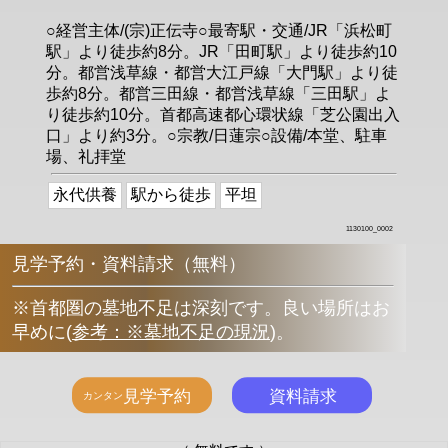
○経営主体/(宗)正伝寺○最寄駅・交通/JR「浜松町
駅」より徒歩約8分。JR「田町駅」より徒歩約10
分。都営浅草線・都営大江戸線「大門駅」より徒
歩約8分。都営三田線・都営浅草線「三田駅」よ
り徒歩約10分。首都高速都心環状線「芝公園出入
口」より約3分。○宗教/日蓮宗○設備/本堂、駐車
場、礼拝堂
永代供養
駅から徒歩
平坦
1130100_0002
見学予約・資料請求（無料）
※首都圏の墓地不足は深刻です。良い場所はお
早めに
(
参考：※墓地不足の現況
)
。