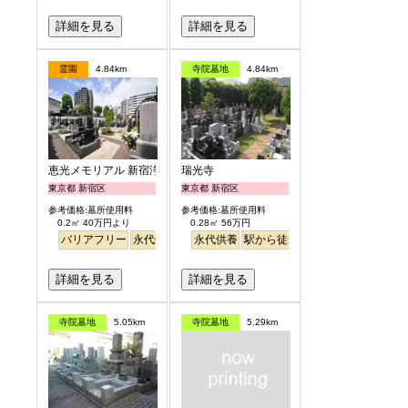
詳細を見る
詳細を見る
霊園
4.84km
寺院墓地
4.84km
恵光メモリアル 新宿浄苑
瑞光寺
東京都 新宿区
東京都 新宿区
参考価格:墓所使用料
参考価格:墓所使用料
0.2㎡ 40万円より
0.28㎡ 56万円
バリアフリー
永代供養
駅から徒歩
永代供養
駅から徒歩
詳細を見る
詳細を見る
寺院墓地
5.05km
寺院墓地
5.29km