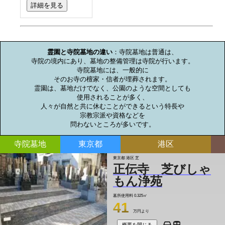
詳細を見る
お墓のミニ知識
霊園と寺院墓地の違い
：寺院墓地は普通は、

寺院の境内にあり、墓地の整備管理は寺院が行います。

寺院墓地には、一般的に

そのお寺の檀家・信者が埋葬されます。

霊園は、墓地だけでなく、公園のような空間としても

使用されることが多く、

人々が自然と共に休むことができるという特長や

宗教宗派や資格などを

問わないところが多いです。
寺院墓地
東京都
港区
東京都 港区 芝
正伝寺 芝びしゃ
もん浄苑
墓所使用料
0.325㎡
41
万円より
概要を閉じる