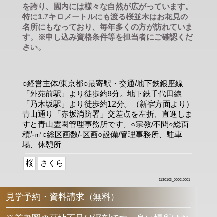
を誇り、園内には様々な自然が広がっています。
特に1.7キロメートルにも渡る桜並木はお花見の
名所にもなっており、毎年多くの方が訪れていま
す。※申し込み資格条件等を担当者にご確認くだ
さい。
○経営主体/東京都○最寄駅・交通/地下鉄銀座線
「外苑前駅」より徒歩約8分。地下鉄千代田線
「乃木坂駅」より徒歩約12分。（新宿方面より）
青山通り「赤坂消防署」交差点を左折、直進しま
すと青山霊園管理事務所です。○宗教/不問○総面
積/-㎡○総区画数/-区画○設備/管理事務所、駐車
場、休憩所
桜
さくら
1130103_0002,0001
見学予約・資料請求（無料）