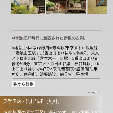
●特色/江戸時代に創設された赤坂の古刹。
○経営主体/(宗)陽泉寺○最寄駅/東京メトロ銀座線
「溜池山王駅」13番出口より徒歩で約4分。東京
メトロ南北線「六本木一丁目駅」3番出口より徒
歩で約6分。東京メトロ日比谷線「神谷町駅」4b
出口より徒歩で約7分○宗教/曹洞宗○設備/管理事
務所、休憩所、法要施設、納骨堂、駐車場
駅から徒歩
1130126_0001
見学予約・資料請求（無料）
※首都圏の墓地不足は深刻です。良い場所はお