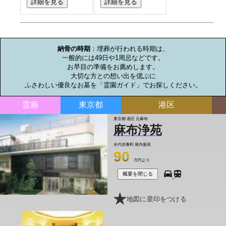
詳細を見る
詳細を見る
お墓のミニ知識
納骨の時期
：埋葬が行われる時期は、

一般的には49日や1周忌などです。

お早目の準備をお薦めします。

大切な方との想い出を偲ぶに

ふさわしい優良なお墓を「霊園ガイド」でお探しください。
霊廟
東京都
港区
東京都 港区 元麻布
麻布浄苑
永代供養料
屋内墓苑
90
万円より
概要を閉じる
地図に星印をつける