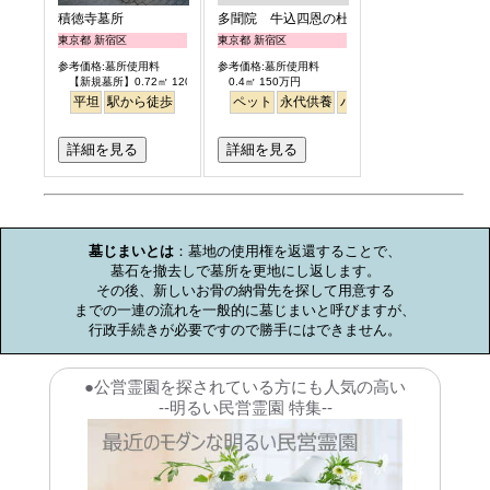
積徳寺墓所
多聞院 牛込四恩の杜
東京都 新宿区
東京都 新宿区
参考価格:墓所使用料
参考価格:墓所使用料
【新規墓所】0.72㎡ 120万円
0.4㎡ 150万円
平坦
駅から徒歩
ペット
永代供養
バリアフリー
駅から徒
詳細を見る
詳細を見る
お墓のミニ知識
墓じまいとは
：墓地の使用権を返還することで、

墓石を撤去しで墓所を更地にし返します。

その後、新しいお骨の納骨先を探して用意する

までの一連の流れを一般的に墓じまいと呼びますが、

行政手続きが必要ですので勝手にはできません。
●公営霊園を探されている方にも人気の高い
--明るい民営霊園 特集--