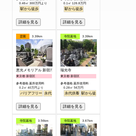
0.46㎡ 300万円より
0.1㎡ 126.8万円
駅から徒歩
駅から徒歩
詳細を見る
詳細を見る
霊園
3.39km
寺院墓地
3.39km
恵光メモリアル 新宿浄苑
瑞光寺
東京都 新宿区
東京都 新宿区
参考価格:墓所使用料
参考価格:墓所使用料
0.2㎡ 40万円より
0.28㎡ 56万円
バリアフリー
永代供養
駅から徒歩
永代供養
駅から徒歩
詳細を見る
詳細を見る
寺院墓地
3.56km
寺院墓地
3.67km