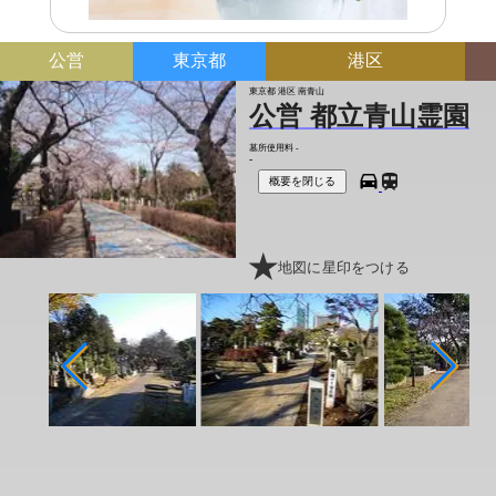
公営
東京都
港区
東京都 港区 南青山
公営 都立青山霊園
墓所使用料
-
-
概要を閉じる
地図に星印をつける