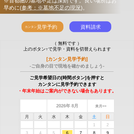
※首都圏の墓地不足は深刻です。良い場所はお
早めに
(
参考：※墓地不足の現況
)
。
（ 無料です ）
上のボタン↑で見学・資料を切替えられます
[カンタン見学予約]
-ご自身の目で現地を確かめましょう-
ご見学希望日の[時間ボタン]を押すと
カンタンに見学予約できます
・年末年始はご案内ができない場合もあります。
2026年 8月
来月>>
月
火
水
木
金
土
日
1
2
3
4
5
6
7
8
9