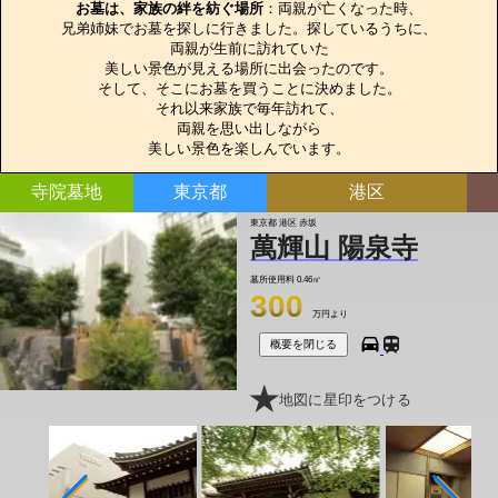
お墓は、家族の絆を紡ぐ場所
：両親が亡くなった時、

兄弟姉妹でお墓を探しに行きました。探しているうちに、

両親が生前に訪れていた

美しい景色が見える場所に出会ったのです。

そして、そこにお墓を買うことに決めました。

それ以来家族で毎年訪れて、

両親を思い出しながら

美しい景色を楽しんでいます。
寺院墓地
東京都
港区
東京都 港区 赤坂
萬輝山 陽泉寺
墓所使用料
0.46㎡
300
万円より
概要を閉じる
地図に星印をつける