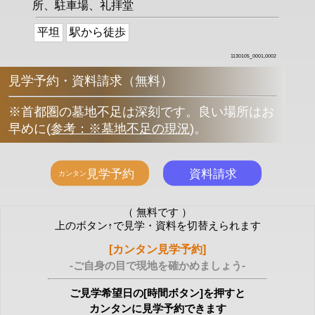
所、駐車場、礼拝堂
平坦
駅から徒歩
1130105_0001,0002
見学予約・資料請求（無料）
※首都圏の墓地不足は深刻です。良い場所はお
早めに
(
参考：※墓地不足の現況
)
。
（ 無料です ）
上のボタン↑で見学・資料を切替えられます
[カンタン見学予約]
-ご自身の目で現地を確かめましょう-
ご見学希望日の[時間ボタン]を押すと
カンタンに見学予約できます