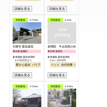
詳細を見る
詳細を見る
寺院墓地
3.77km
寺院墓地
4.1km
日曜寺 愛染墓苑
多聞院 牛込四恩の杜
東京都 板橋区
東京都 新宿区
参考価格:墓所使用料
参考価格:墓所使用料
0.3 60万円より
0.4㎡ 150万円
駅から徒歩
バリアフリー
個人・夫婦
ペット
永代供養
永代供養
バリアフリー
駅から徒
詳細を見る
詳細を見る
寺院墓地
4.21km
寺院墓地
4.23km