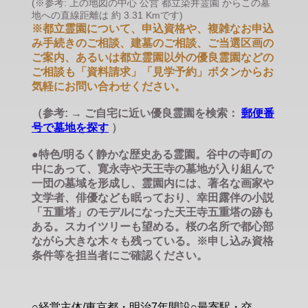
(※参考: 上の地図の中心 公営 都立染井霊園 からこの墓
地への直線距離は 約 3.31 Kmです)
※都立霊園について、申込資格や、複雑なお申込
み手続きのご相談、建墓のご相談、ご当選区画の
ご案内、あるいは都立霊園以外の優良霊園などの
ご相談も「資料請求」「見学予約」ボタンからお
気軽にお問い合わせください。
（参考: → ご自宅に近い優良霊園を検索：
郵便番
号で墓地を探す
）
●特色/明るく静かな歴史ある霊園。谷中の寺町の
中にあって、寛永寺や天王寺の墓地が入り組んで
一団の墓域を形成し、霊園内には、著名な画家や
文学者、俳優なども眠っており、幸田露伴の小説
「五重塔」のモデルになった天王寺五重塔の跡も
ある。スカイツリーも望める。桜の名所で都心部
ながら大きな木々も残っている。※申し込み資格
条件等を担当者にご確認ください。
○経営主体/東京都・明治7年開設○最寄駅・交