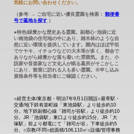
気軽にお問い合わせください。
（参考: → ご自宅に近い優良霊園を検索：
郵便番
号で墓地を探す
）
●特色/緑豊かな歴史ある霊園。副都心･池袋に近
い南池袋の住宅地の中にあり、雑木林のような自
然に近い環境を提供しています。園内はほぼ平坦
でケヤキ、イチョウなどの大木等が多く、都会で
ありながら緑豊かな落ち着いた雰囲気。また、小
説家や音楽家など文化人が眠る墓所がそこかしこ
にあり、散策に訪れる人も多い霊園。※申し込み
資格条件等を担当者にご確認ください。
○経営主体/東京都・明治7年9月1日開設○最寄駅・
交通/地下鉄有楽町線「東池袋駅」より徒歩約10
分。地下鉄副都心線「雑司が谷駅」より徒歩約10
分。JR「池袋駅」東口より徒歩約15分。JR「大
塚駅」前より都電にて「雑司が谷」下車徒歩約5
分。○宗教/不問○総面積/106,110㎡○設備/管理事務