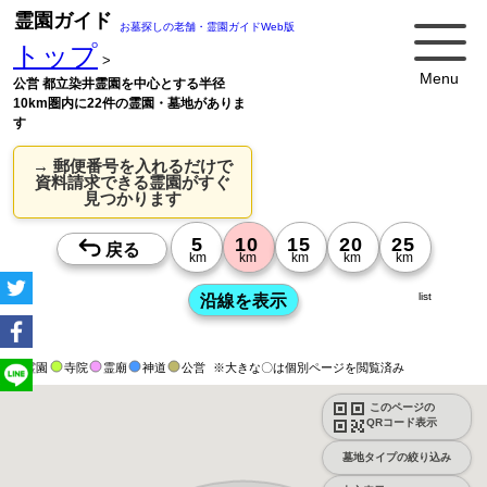
霊園ガイド
お墓探しの老舗・霊園ガイドWeb版
トップ
>
Menu
公営 都立染井霊園を中心とする半径
10km圏内に22件の霊園・墓地がありま
す
→ 郵便番号を入れるだけで
資料請求できる霊園がすぐ
見つかります
list
霊園
寺院
霊廟
神道
公営
※大きな〇は個別ページを閲覧済み
このページの
QRコード表示
墓地タイプの絞り込み