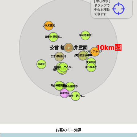
[ 中心表示 ]
ドラッグで
中心を移動
できます
小豆沢墓苑
瑞応寺墓苑
日曜寺 愛染墓...
10km圏
公営 都立染井霊園
メモリアルステ...
寛永寺谷中霊園
寛永寺德川浄苑
公営 都立谷中...
公営 都立雑司...
東本願寺
宗清寺
感通寺
多聞院 牛込四...
真行院墓所
積徳寺墓所
恵光メモリアル...
瑞光寺
青山梅窓院墓苑
公営 都立青山...
萬輝山 陽泉寺
麻布浄苑
正伝寺 芝びし...
お墓のミニ知識