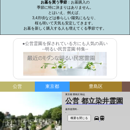
お墓を買う季節
：お墓購入の

季節に特に決まりはありません。

とはいえ、例えば、

3,4月頃などは春らしい陽気にもなり、

桜も咲いて天気も安定してきます。

お墓を新しく購入する人も増えてくる季節です。
●公営霊園を探されている方にも人気の高い
--明るい民営霊園 特集--
公営
東京都
豊島区
東京都 豊島区 駒込
公営 都立染井霊園
墓所使用料
-
-
概要を閉じる