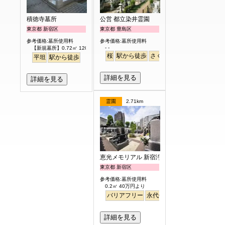
積徳寺墓所
公営 都立染井霊園
東京都 新宿区
東京都 豊島区
参考価格:墓所使用料
参考価格:墓所使用料
- -
【新規墓所】0.72㎡ 120万円
桜
駅から徒歩
さくら
平坦
駅から徒歩
詳細を見る
詳細を見る
霊園
2.71km
恵光メモリアル 新宿浄苑
東京都 新宿区
参考価格:墓所使用料
0.2㎡ 40万円より
バリアフリー
永代供養
駅から徒歩
詳細を見る