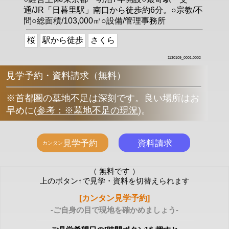
通/JR「日暮里駅」南口から徒歩約6分。○宗教/不
問○総面積/103,000㎡○設備/管理事務所
桜
駅から徒歩
さくら
1130109_0001,0002
見学予約・資料請求（無料）
※首都圏の墓地不足は深刻です。良い場所はお
早めに
(
参考：※墓地不足の現況
)
。
（ 無料です ）
上のボタン↑で見学・資料を切替えられます
[カンタン見学予約]
-ご自身の目で現地を確かめましょう-