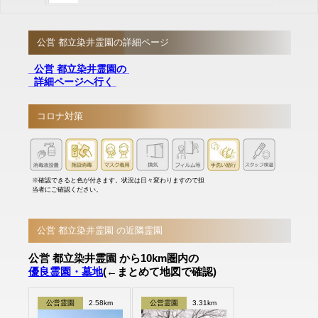
公営 都立染井霊園の詳細ページ
公営 都立染井霊園の
詳細ページへ行く
コロナ対策
※確認できると色が付きます。状況は日々変わりますので担
当者にご確認ください。
公営 都立染井霊園 の近隣霊園
公営 都立染井霊園 から10km圏内の
優良霊園・墓地
(←まとめて地図で確認)
公営霊園
2.58km
公営霊園
3.31km