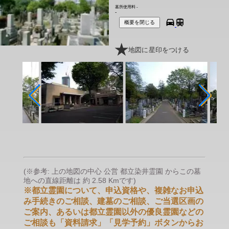
墓所使用料
-
-
概要を閉じる
地図に星印をつける
(※参考: 上の地図の中心 公営 都立染井霊園 からこの墓
地への直線距離は 約 2.58 Kmです)
※都立霊園について、申込資格や、複雑なお申込
み手続きのご相談、建墓のご相談、ご当選区画の
ご案内、あるいは都立霊園以外の優良霊園などの
ご相談も「資料請求」「見学予約」ボタンからお