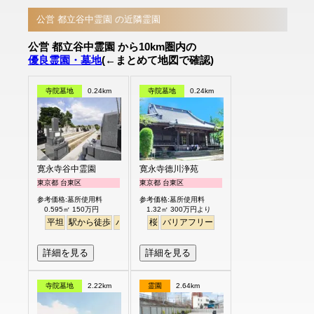
公営 都立谷中霊園 の近隣霊園
公営 都立谷中霊園 から10km圏内の
優良霊園・墓地
(←まとめて地図で確認)
寺院墓地
0.24km
寺院墓地
0.24km
寛永寺谷中霊園
寛永寺德川浄苑
東京都 台東区
東京都 台東区
参考価格:墓所使用料
参考価格:墓所使用料
0.595㎡ 150万円
1.32㎡ 300万円より
平坦
駅から徒歩
バリアフリー
桜
バリアフリー
詳細を見る
詳細を見る
寺院墓地
2.22km
霊園
2.64km