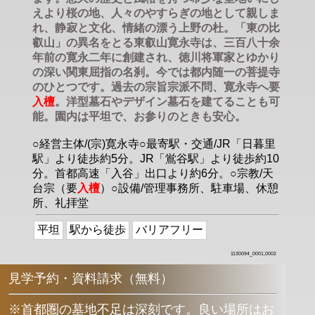
えより桜の地、人々のやすらぎの地として親しま
れ、静寂と文化、情緒の漂う上野の杜。「東の比
叡山」の異名をとる東叡山寛永寺は、三百八十余
年前の寛永二年に創建され、徳川将軍家とゆかり
の深い関東屈指の名刹。今では都内随一の菩提寺
のひとつです。過去の宗旨宗派不問、寛永寺へ要
入檀
。洋型墓石やデザイン墓石を建てることも可
能。園内は平坦で、お参りのときも安心。
○経営主体/(宗)寛永寺○最寄駅・交通/JR「日暮里
駅」より徒歩約5分。JR「鴬谷駅」より徒歩約10
分。首都高速「入谷」出口より約6分。○宗教/天
台宗（要
入檀
）○設備/管理事務所、駐車場、休憩
所、礼拝堂
平坦
駅から徒歩
バリアフリー
1130094_0001,0002
見学予約・資料請求（無料）
※首都圏の墓地不足は深刻です。良い場所はお