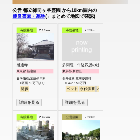
公営 都立雑司ヶ谷霊園 から10km圏内の
優良霊園・墓地
(←まとめて地図で確認)
寺院墓地
2.14km
寺院墓地
2.33km
感通寺
多聞院 牛込四恩の杜
東京都 新宿区
東京都 新宿区
参考価格:墓所使用料
参考価格:墓所使用料
1区画 50万円より
0.4㎡ 150万円
徒歩
ペット
永代供養
バリアフリー
駅から徒
詳細を見る
詳細を見る
寺院墓地
2.49km
公営霊園
2.58km