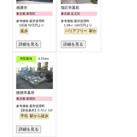
感通寺
瑞応寺墓苑
東京都 新宿区
東京都 足立区
参考価格:墓所使用料
参考価格:墓所使用料
1区画 50万円より
1.08㎡ 140万円より
徒歩
バリアフリー
駅から徒歩
詳細を見る
詳細を見る
寺院墓地
4.51km
積徳寺墓所
東京都 新宿区
参考価格:墓所使用料
【新規墓所】0.72㎡ 120万円
平坦
駅から徒歩
詳細を見る