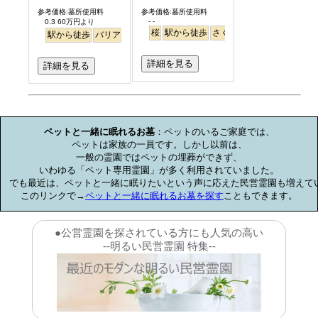
参考価格:墓所使用料
参考価格:墓所使用料
- -
0.3 60万円より
桜
駅から徒歩
さくら
駅から徒歩
バリアフリー
個人・夫婦
永代供養
詳細を見る
詳細を見る
お墓のミニ知識
ペットと一緒に眠れるお墓
：ペットのいるご家庭では、

ペットは家族の一員です。しかし以前は、

一般の霊園ではペットの埋葬ができず、

いわゆる「ペット専用霊園」が多く利用されていました。

でも最近は、ペットと一緒に眠りたいという声に応えた民営霊園も増えてい
このリンクで→
ペットと一緒に眠れるお墓を探す
こともできます。
●公営霊園を探されている方にも人気の高い
--明るい民営霊園 特集--