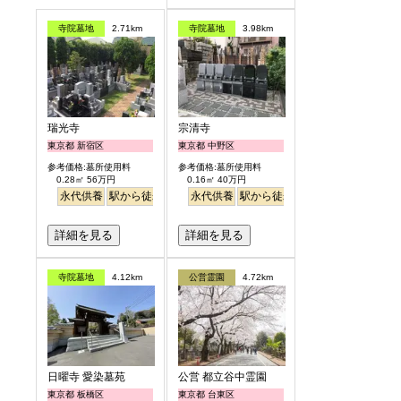
寺院墓地
2.71km
寺院墓地
3.98km
瑞光寺
宗清寺
東京都 新宿区
東京都 中野区
参考価格:墓所使用料
参考価格:墓所使用料
0.28㎡ 56万円
0.16㎡ 40万円
永代供養
駅から徒歩
永代供養
駅から徒歩
詳細を見る
詳細を見る
寺院墓地
4.12km
公営霊園
4.72km
日曜寺 愛染墓苑
公営 都立谷中霊園
東京都 板橋区
東京都 台東区