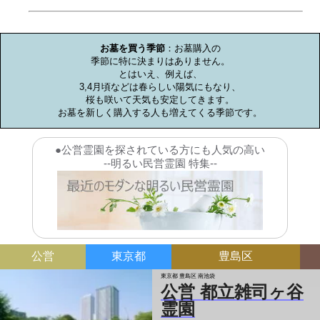
お墓のミニ知識
お墓を買う季節
：お墓購入の

季節に特に決まりはありません。

とはいえ、例えば、

3,4月頃などは春らしい陽気にもなり、

桜も咲いて天気も安定してきます。

お墓を新しく購入する人も増えてくる季節です。
●公営霊園を探されている方にも人気の高い
--明るい民営霊園 特集--
公営
東京都
豊島区
東京都 豊島区 南池袋
公営 都立雑司ヶ谷
霊園