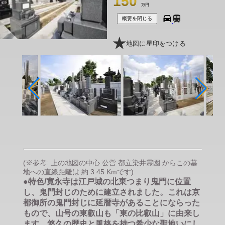
150
万円
概要を閉じる
地図に星印をつける
(※参考: 上の地図の中心 公営 都立染井霊園 からこの墓
地への直線距離は 約 3.45 Kmです)
●特色/寛永寺は江戸城の北東つまり鬼門に位置
し、鬼門封じのために建立されました。これは京
都御所の鬼門封じに延暦寺があることにならった
もので、山号の東叡山も「東の比叡山」に由来し
ます。悠久の歴史と風格を持つ希少な聖地いにし