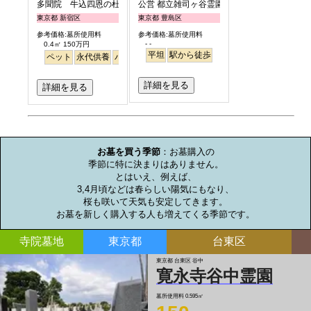
多聞院 牛込四恩の杜
公営 都立雑司ヶ谷霊園
東京都 新宿区
東京都 豊島区
参考価格:墓所使用料
参考価格:墓所使用料
- -
0.4㎡ 150万円
平坦
駅から徒歩
ペット
永代供養
バリアフリー
駅から徒歩
詳細を見る
詳細を見る
お墓のミニ知識
お墓を買う季節
：お墓購入の

季節に特に決まりはありません。

とはいえ、例えば、

3,4月頃などは春らしい陽気にもなり、

桜も咲いて天気も安定してきます。

お墓を新しく購入する人も増えてくる季節です。
寺院墓地
東京都
台東区
東京都 台東区 谷中
寛永寺谷中霊園
墓所使用料
0.595㎡