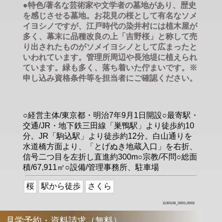
●特色/著名な芸術家や文学者の墓地があり、歴史
を感じさせる墓地。お花見の桜として有名なソメ
イヨシノですが、江戸時代の染井村には植木屋が
多く、幕末に品種改良の上「吉野桜」と称して売
り出されたものがソメイヨシノとして広まったと
いわれています。管理所周辺や長池堤に植えられ
ています。緑も多く、落ち着いた佇まいです。※
申し込み資格条件等を担当者にご確認ください。
○経営主体/東京都・明治7年9月1日開設○最寄駅・
交通/JR・地下鉄三田線「巣鴨駅」より徒歩約10
分。JR「駒込駅」より徒歩約12分。白山通りを
水道橋方面より、「とげぬき地蔵入口」を右折、
信号二つ目を左折し直進約300m○宗教/不問○総面
積/67,911㎡○設備/管理事務所、駐車場
桜
駅から徒歩
さくら
1130106_0001,0002
見学予約・資料請求（無料）