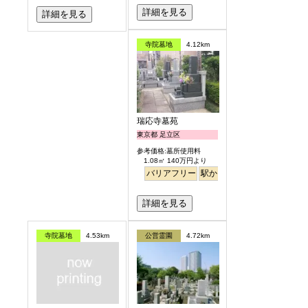
詳細を見る
詳細を見る
寺院墓地
4.12km
瑞応寺墓苑
東京都 足立区
参考価格:墓所使用料
1.08㎡ 140万円より
バリアフリー
駅から徒歩
詳細を見る
寺院墓地
4.53km
公営霊園
4.72km