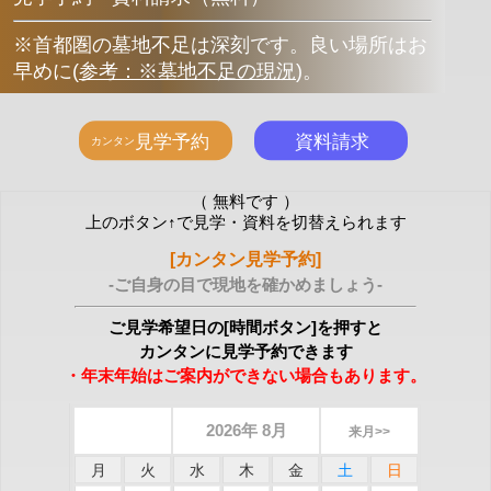
※首都圏の墓地不足は深刻です。良い場所はお
早めに
(
参考：※墓地不足の現況
)
。
（ 無料です ）
上のボタン↑で見学・資料を切替えられます
[カンタン見学予約]
-ご自身の目で現地を確かめましょう-
ご見学希望日の[時間ボタン]を押すと
カンタンに見学予約できます
・年末年始はご案内ができない場合もあります。
2026年 8月
来月>>
月
火
水
木
金
土
日