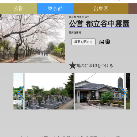
公営
東京都
台東区
東京都 台東区 谷中
公営 都立谷中霊園
墓所使用料
-
-
概要を閉じる
地図に星印をつける