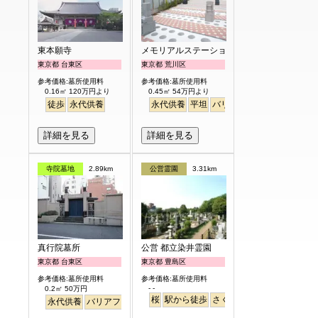
東本願寺
メモリアルステーション南千住
東京都 台東区
東京都 荒川区
参考価格:墓所使用料
参考価格:墓所使用料
0.16㎡ 120万円より
0.45㎡ 54万円より
徒歩
永代供養
永代供養
平坦
バリアフリー
駅から徒歩
詳細を見る
詳細を見る
寺院墓地
2.89km
公営霊園
3.31km
真行院墓所
公営 都立染井霊園
東京都 台東区
東京都 豊島区
参考価格:墓所使用料
参考価格:墓所使用料
- -
0.2㎡ 50万円
桜
駅から徒歩
さくら
永代供養
バリアフリー
駅から徒歩