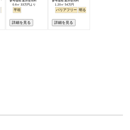
石・外柵付）
参考価格:墓所使用料
参考価格:墓所使用料
0.6㎡ 33万円より
1.20㎡ 54万円
永代供養
平坦
バリアフリー
明るい
詳細を見る
詳細を見る