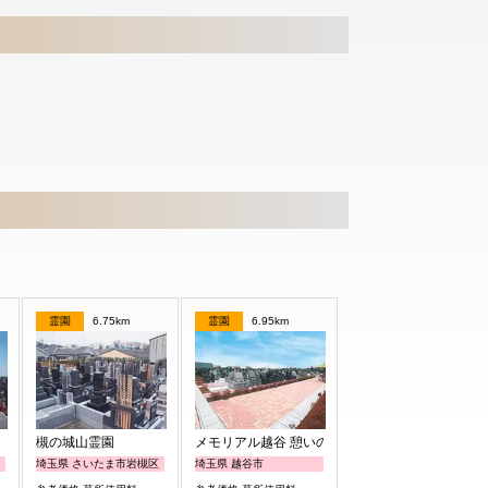
霊園
6.75km
霊園
6.95km
槻の城山霊園
メモリアル越谷 憩いの郷
埼玉県 さいたま市岩槻区
埼玉県 越谷市