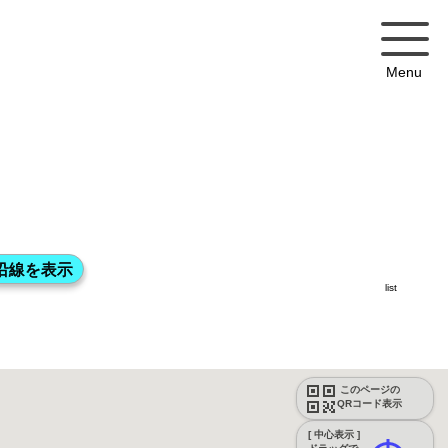
Menu
list
このページの
QRコード表示
[ 中心表示 ]