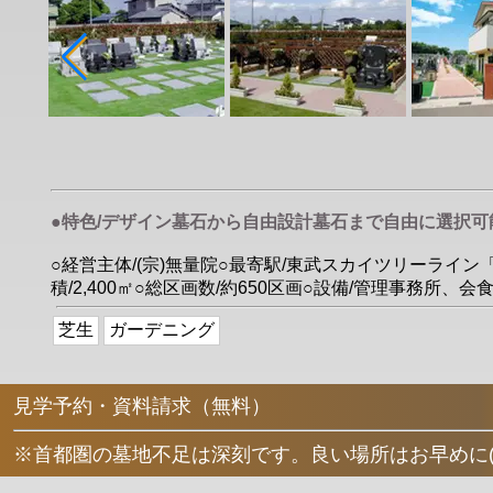
●特色/デザイン墓石から自由設計墓石まで自由に選択
○経営主体/(宗)無量院○最寄駅/東武スカイツリーライン
積/2,400㎡○総区画数/約650区画○設備/管理事務所、
芝生
ガーデニング
見学予約・資料請求（無料）
※首都圏の墓地不足は深刻です。良い場所はお早めに