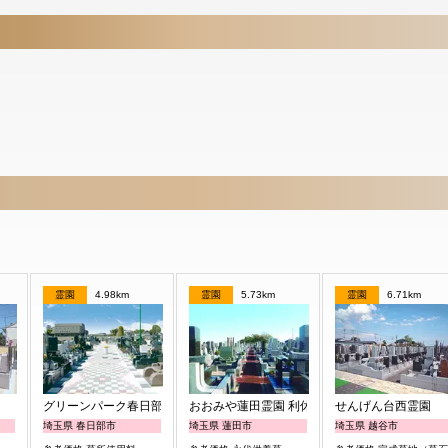
霊園
4.98km
霊園
5.73km
霊園
6.71km
グリーンパーク春日部浄園
おおみや蓮田霊園 利休メモリアルパーク
せんげん台西霊園
埼玉県 春日部市
埼玉県 蓮田市
埼玉県 越谷市