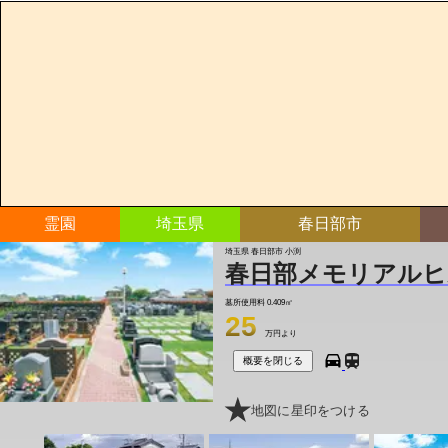
霊園
埼玉県
春日部市
埼玉県 春日部市 小渕
春日部メモリアルヒ
墓所使用料
0.409㎡
25
万円より
概要を閉じる
地図に星印をつける