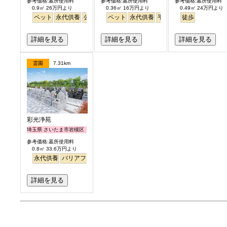
参考価格:墓所使用料
参考価格:墓所使用料
参考価格:墓所使用料
0.9㎡ 26万円より
0.36㎡ 16万円より
0.49㎡ 24万円より
ペット
永代供養
公園墓地
ペット
芝生
見晴らし・眺望
永代供養
平坦
平坦
徒歩
徒歩
芝桜
詳細を見る
詳細を見る
詳細を見る
霊園
7.31km
彩光浄苑
埼玉県 さいたま市岩槻区
参考価格:墓所使用料
0.8㎡ 33.6万円より
永代供養
バリアフリー
ペット
富士山
詳細を見る