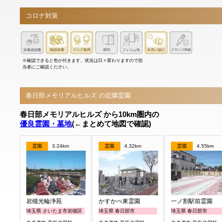
コロナ対策
※確認できると色が付きます。状況は日々変わりますので担
当者にご確認ください。
春日部メモリアルヒルズ の近隣霊園
春日部メモリアルヒルズ から10km圏内の
優良霊園・墓地
(←まとめて地図で確認)
霊園
3.24km
霊園
4.32km
霊園
4.55km
岩槻光輪浄苑
かすかべ東霊園
一ノ割駅前霊園
埼玉県 さいたま市岩槻区
埼玉県 春日部市
埼玉県 春日部市