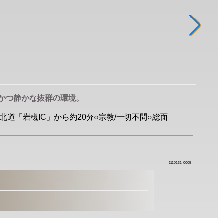
かつ静かな抜群の環境。
北道「岩槻IC」から約20分○宗教/一切不問○総面
1110131_0005