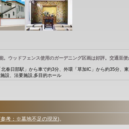
可能。ウッドフェンス使用のガーデニング区画は好評。交通至便
「北春日部駅」から車で約3分、外環「草加IC」から約35分、東
会食施設、法要施設,多目的ホール
(
参考：※墓地不足の現況
)
。