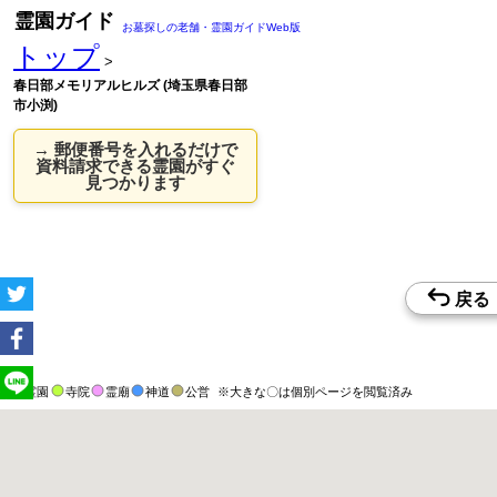
霊園ガイド
お墓探しの老舗・霊園ガイドWeb版
トップ
>
春日部メモリアルヒルズ (埼玉県春日部
市小渕)
→ 郵便番号を入れるだけで
資料請求できる霊園がすぐ
見つかります
霊園
寺院
霊廟
神道
公営
※大きな〇は個別ページを閲覧済み