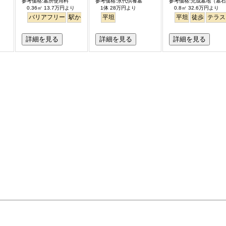
参考価格:墓所使用料
参考価格:永代供養墓
参考価格:完成墓地（墓
0.36㎡ 13.7万円より
1体 28万円より
0.8㎡ 32.6万円より
バリアフリー
駅から徒歩
ペット
平坦
永代供養
平坦
徒歩
テラス
詳細を見る
詳細を見る
詳細を見る