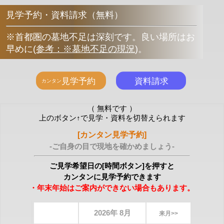
見学予約・資料請求（無料）
※首都圏の墓地不足は深刻です。良い場所はお
早めに
(
参考：※墓地不足の現況
)
。
（ 無料です ）
上のボタン↑で見学・資料を切替えられます
[カンタン見学予約]
-ご自身の目で現地を確かめましょう-
ご見学希望日の[時間ボタン]を押すと
カンタンに見学予約できます
・年末年始はご案内ができない場合もあります。
2026年 8月
来月>>