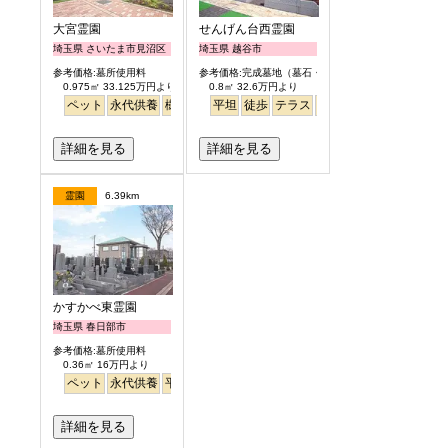
大宮霊園
せんげん台西霊園
埼玉県 さいたま市見沼区
埼玉県 越谷市
参考価格:墓所使用料
参考価格:完成墓地（墓石・外柵付）
0.975㎡ 33.125万円より
0.8㎡ 32.6万円より
ペット
永代供養
樹木葬
芝生
平坦
テラス
徒歩
テラス
明るい
永代供養
詳細を見る
詳細を見る
霊園
6.39km
かすかべ東霊園
埼玉県 春日部市
参考価格:墓所使用料
0.36㎡ 16万円より
ペット
永代供養
平坦
徒歩
芝桜
詳細を見る