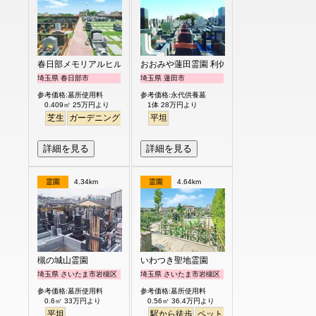
春日部メモリアルヒルズ
おおみや蓮田霊園 利休メモリアルパーク
埼玉県 春日部市
埼玉県 蓮田市
参考価格:墓所使用料
参考価格:永代供養墓
0.409㎡ 25万円より
1体 28万円より
芝生
ガーデニング
平坦
詳細を見る
詳細を見る
霊園
4.34km
霊園
4.64km
槻の城山霊園
いわつき聖地霊園
埼玉県 さいたま市岩槻区
埼玉県 さいたま市岩槻区
参考価格:墓所使用料
参考価格:墓所使用料
0.6㎡ 33万円より
0.56㎡ 36.4万円より
平坦
駅から徒歩
ペット
明るい