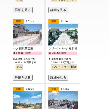
詳細を見る
詳細を見る
霊園
5.01km
霊園
6.11km
一ノ割駅前霊園
グリーンパーク春日部浄園
埼玉県 春日部市
埼玉県 春日部市
参考価格:墓所使用料
参考価格:墓所使用料
0.49㎡ 24万円より
0.36㎡ 13.7万円より
徒歩
バリアフリー
駅から徒歩
ペット
永代供
詳細を見る
詳細を見る
霊園
6.12km
霊園
6.19km