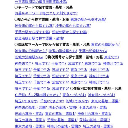
公営霊園周辺の優良民間霊園検索
〇キーワードで探す霊園・墓地・お墓
お墓をキーワード毎にエリア別でさがす
〇駅からから探す霊園・墓地・お墓
東京の駅から探すお墓
神奈川の駅から探すお墓
埼玉の駅から探すお墓
千葉の駅から探すお墓
茨城の駅から探すお墓
鉄道沿線と駅で探す霊園・墓地
〇沿線駅マーカーで駅から探す霊園・墓地・お墓
東京の沿線駅から
神奈川の沿線駅から
埼玉の沿線駅から
千葉の沿線駅から
茨城の沿線駅から
〇郵便番号から探す霊園・墓地・お墓
東京で〒
神奈川で〒
埼玉で〒
千葉で〒
茨城で〒
東京で〒2
神奈川で〒2
埼玉で〒2
千葉で〒2
茨城で〒2
東京で〒3
神奈川で〒3
埼玉で〒3
千葉で〒3
茨城で〒3
東京で〒4
神奈川で〒4
埼玉で〒4
千葉で〒4
茨城で〒4
東京で〒5
神奈川で〒5
埼玉で〒5
千葉で〒5
茨城で〒5
〇住所別に探す霊園・墓地・お墓
住所別に5～25km圏でさがす
東京>でさがす
神奈川>でさがす
埼玉>でさがす
千葉>でさがす
茨城>でさがす
東京の墓地・霊園
神奈川の墓地・霊園
埼玉の墓地・霊園
千葉の墓地・霊園
茨城の墓地・霊園
東京の墓地・霊園1
神奈川の墓地・霊園1
埼玉の墓地・霊園1
千葉の墓地・霊園1
茨城の墓地・霊園1
東京の墓地・霊園2
神奈川の墓地・霊園2
埼玉の墓地・霊園2