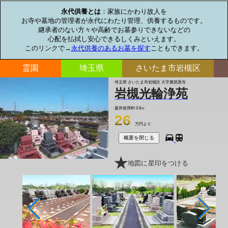
永代供養とは
：家族にかわり故人を

お寺や墓地の管理者が永代にわたり管理、供養するものです。

継承者のない方々や高齢でお墓参りできないなどの

心配を払拭し安心できるしくみといえます。

このリンクで→
永代供養のあるお墓を探す
こともできます。
霊園
埼玉県
さいたま市岩槻区
埼玉県 さいたま市岩槻区 大字裏慈恩寺
岩槻光輪浄苑
墓所使用料
0.9㎡
26
万円より
概要を閉じる
地図に星印をつける