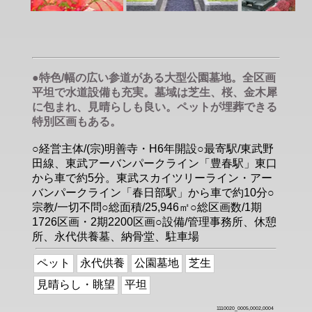
●特色/幅の広い参道がある大型公園墓地。全区画
平坦で水道設備も充実。墓域は芝生、桜、金木犀
に包まれ、見晴らしも良い。ペットが埋葬できる
特別区画もある。
○経営主体/(宗)明善寺・H6年開設○最寄駅/東武野
田線、東武アーバンパークライン「豊春駅」東口
から車で約5分。東武スカイツリーライン・アー
バンパークライン「春日部駅」から車で約10分○
宗教/一切不問○総面積/25,946㎡○総区画数/1期
1726区画・2期2200区画○設備/管理事務所、休憩
所、永代供養墓、納骨堂、駐車場
ペット
永代供養
公園墓地
芝生
見晴らし・眺望
平坦
1110020_0005,0002,0004