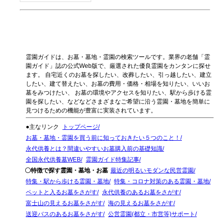
霊園ガイドは、お墓・墓地・霊園の検索ツールです。業界の老舗「霊
園ガイド」誌の公式Web版で、厳選された優良霊園をカンタンに探せ
ます。 自宅近くのお墓を探したい、改葬したい、引っ越したい、建立
したい、建て替えたい、お墓の費用・価格・相場を知りたい、いいお
墓をみつけたい、 お墓の環境やアクセスを知りたい、駅から歩ける霊
園を探したい、などなどさまざまなご希望に沿う霊園・墓地を簡単に
見つけるための機能が豊富に実装されています。
●主なリンク
トップページ
お墓・墓地・霊園を買う前に知っておきたい５つのこと！
永代供養とは？間違いやすいお墓購入前の基礎知識
全国永代供養墓WEB
霊園ガイド特集記事
〇特徴で探す霊園・墓地・お墓
最近の明るいモダンな民営霊園
特集・駅から歩ける霊園・墓地
特集・コロナ対策のある霊園・墓地
ペットと入るお墓をさがす
永代供養のあるお墓をさがす
富士山の見えるお墓をさがす
海の見えるお墓をさがす
送迎バスのあるお墓をさがす
公営霊園(都立・市営等)サポート