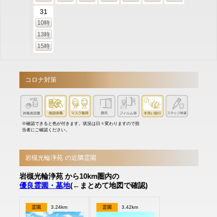
31
10時
13時
15時
コロナ対策
※確認できると色が付きます。状況は日々変わりますので担
当者にご確認ください。
岩槻光輪浄苑 の近隣霊園
岩槻光輪浄苑 から10km圏内の
優良霊園・墓地
(←まとめて地図で確認)
霊園
3.24km
霊園
3.42km