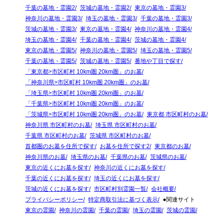
千葉の墓地・霊園2
茨城の墓地・霊園2
東京の墓地・霊園3
神奈川の墓地・霊園3
埼玉の墓地・霊園3
千葉の墓地・霊園3
茨城の墓地・霊園3
東京の墓地・霊園4
神奈川の墓地・霊園4
埼玉の墓地・霊園4
千葉の墓地・霊園4
茨城の墓地・霊園4
東京の墓地・霊園5
神奈川の墓地・霊園5
埼玉の墓地・霊園5
千葉の墓地・霊園5
茨城の墓地・霊園5
番地や丁目で探す
「東京都>市区町村 10km圏 20km圏」のお墓
「神奈川県>市区町村 10km圏 20km圏」のお墓
「埼玉県>市区町村 10km圏 20km圏」のお墓
「千葉県>市区町村 10km圏 20km圏」のお墓
「茨城県>市区町村 10km圏 20km圏」のお墓
東京都 市区町村のお墓
神奈川県 市区町村のお墓
埼玉県 市区町村のお墓
千葉県 市区町村のお墓
茨城県 市区町村のお墓
首都圏のお墓を住所で探す
お墓を住所で探す2
東京都のお墓
神奈川県のお墓
埼玉県のお墓
千葉県のお墓
茨城県のお墓
東京の近くにお墓を探す
神奈川の近くにお墓を探す
千葉の近くにお墓を探す
埼玉の近くにお墓を探す
茨城の近くにお墓を探す
市区町村別霊園一覧
会社概要
プライバシーポリシー
特定商取引法に基づく表示
●関連サイト
東京の霊園
神奈川の霊園
千葉の霊園
埼玉の霊園
茨城の霊園