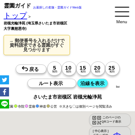
霊園ガイド
お墓探しの老舗・霊園ガイドWeb版
トップ
>
Menu
岩槻光輪浄苑 (埼玉県さいたま市岩槻区
大字裏慈恩寺)
→ 郵便番号を入れるだけで
資料請求できる霊園がすぐ
見つかります
list
さいたま市岩槻区 岩槻光輪浄苑
霊園
寺院
霊廟
神道
公営
※大きな〇は個別ページを閲覧済み
このページの
QRコード表示
[ 中心表示 ]