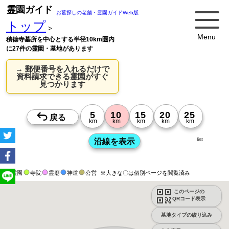
霊園ガイド
お墓探しの老舗・霊園ガイドWeb版
トップ
>
Menu
積徳寺墓所を中心とする半径10km圏内
に27件の霊園・墓地があります
→ 郵便番号を入れるだけで
資料請求できる霊園がすぐ
見つかります
list
霊園
寺院
霊廟
神道
公営
※大きな〇は個別ページを閲覧済み
このページの
QRコード表示
墓地タイプの絞り込み