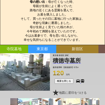
母の想い出
：母が亡くなった時、

母親が生前によく通っていた

路地の近くにある霊園を選んで、

お墓を購入しました。

そして、買ったその日に墓地に行った家族は、

奇妙な現象に遭遇しました。

母が生前よく見ていた桜の木が、

今年初めて満開を迎えていたのです。

今はお墓参りで、母を思い出しながら、

幸せな気持ちになることができています。
寺院墓地
東京都
新宿区
東京都 新宿区 原町
積徳寺墓所
墓所使用料
【新規墓所】0.72㎡
120
万円
概要を閉じる
地図に星印をつける