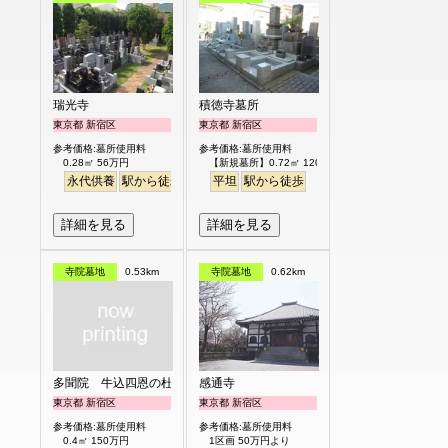
瑞光寺
積徳寺墓所
東京都 新宿区
東京都 新宿区
参考価格:墓所使用料
参考価格:墓所使用料
0.28㎡ 56万円
【新規墓所】0.72㎡ 120万円
永代供養
駅から徒歩
平坦
駅から徒歩
詳細を見る
詳細を見る
寺院墓地
0.53km
寺院墓地
0.62km
多聞院 牛込四恩の杜
感通寺
東京都 新宿区
東京都 新宿区
参考価格:墓所使用料
参考価格:墓所使用料
0.4㎡ 150万円
1区画 50万円より