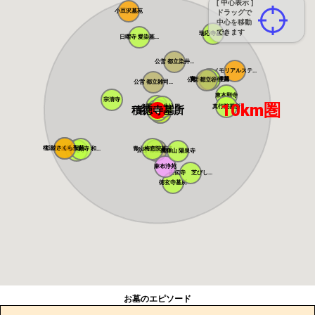
[ 中心表示 ]
小豆沢墓苑
ドラッグで
中心を移動
できます
瑞応寺墓苑
日曜寺 愛染墓...
公営 都立染井...
メモリアルステ...
寛永寺谷中霊園
寛永寺德川浄苑
公営 都立谷中...
公営 都立雑司...
東本願寺
宗清寺
10km圏
感通寺
多聞院 牛込四...
真行院墓所
積徳寺墓所
恵光メモリアル...
瑞光寺
桜上水 みたま...
杉並さくら聖苑
築地本願寺 和...
青山梅窓院墓苑
浄見寺
公営 都立青山...
萬輝山 陽泉寺
麻布浄苑
正伝寺 芝びし...
徳玄寺墓所
お墓のエピソード