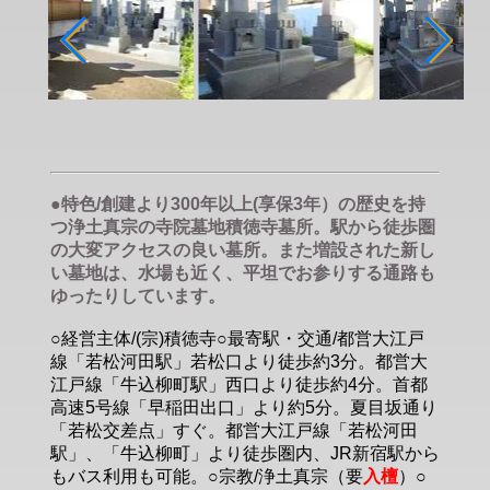
●特色/創建より300年以上(享保3年）の歴史を持
つ浄土真宗の寺院墓地積徳寺墓所。駅から徒歩圏
の大変アクセスの良い墓所。また増設された新し
い墓地は、水場も近く、平坦でお参りする通路も
ゆったりしています。
○経営主体/(宗)積徳寺○最寄駅・交通/都営大江戸
線「若松河田駅」若松口より徒歩約3分。都営大
江戸線「牛込柳町駅」西口より徒歩約4分。首都
高速5号線「早稲田出口」より約5分。夏目坂通り
「若松交差点」すぐ。都営大江戸線「若松河田
駅」、「牛込柳町」より徒歩圏内、JR新宿駅から
もバス利用も可能。○宗教/浄土真宗（要
入檀
）○