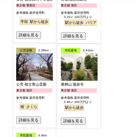
東京都 豊島区
東京都 港区
参考価格:墓所使用料
参考価格:墓所使用料
- -
0.20㎡ 100万円より
平坦
駅から徒歩
駅から徒歩
バリアフリー
永代供養
樹木
詳細を見る
詳細を見る
公営霊園
3.39km
寺院墓地
3.81km
公営 都立青山霊園
萬輝山 陽泉寺
東京都 港区
東京都 港区
参考価格:墓所使用料
参考価格:墓所使用料
- -
0.46㎡ 300万円より
桜
さくら
駅から徒歩
詳細を見る
詳細を見る
寺院墓地
4.4km