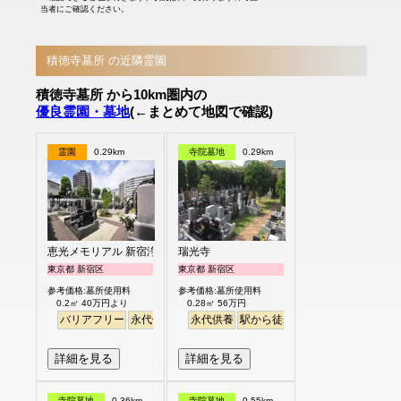
当者にご確認ください。
積徳寺墓所 の近隣霊園
積徳寺墓所 から10km圏内の
優良霊園・墓地
(←まとめて地図で確認)
霊園
0.29km
寺院墓地
0.29km
恵光メモリアル 新宿浄苑
瑞光寺
東京都 新宿区
東京都 新宿区
参考価格:墓所使用料
参考価格:墓所使用料
0.2㎡ 40万円より
0.28㎡ 56万円
バリアフリー
永代供養
駅から徒歩
永代供養
駅から徒歩
詳細を見る
詳細を見る
寺院墓地
0.36km
寺院墓地
0.55km