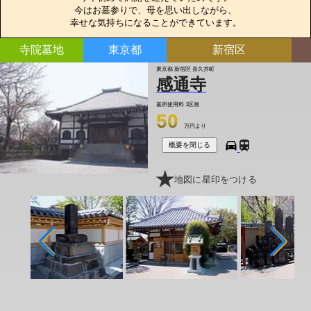
今はお墓参りで、母を思い出しながら、

幸せな気持ちになることができています。
寺院墓地
東京都
新宿区
東京都 新宿区 喜久井町
感通寺
墓所使用料
1区画
50
万円より
概要を閉じる
地図に星印をつける