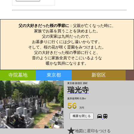
お墓のエピソード
父の大好きだった桜の季節に
：父親が亡くなった時に、

家族でお墓を買うことを決めました。

父の実家は九州だったので、

お墓参りに行くには少し遠いからです。

そして、桜の花が咲く霊園をみつけました。

父の大好きだった桜の季節に行くと、

昔のように家族全員でそこにいるような

暖かな気持になります。
寺院墓地
東京都
新宿区
東京都 新宿区 原町
瑞光寺
墓所使用料
0.28㎡
56
万円
概要を閉じる
地図に星印をつける