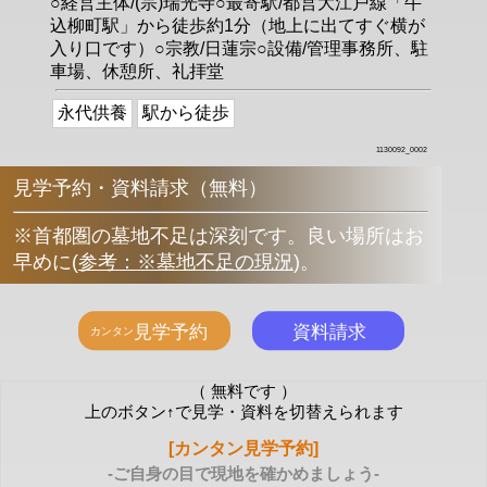
○経営主体/(宗)瑞光寺○最寄駅/都営大江戸線「牛
込柳町駅」から徒歩約1分（地上に出てすぐ横が
入り口です）○宗教/日蓮宗○設備/管理事務所、駐
車場、休憩所、礼拝堂
永代供養
駅から徒歩
1130092_0002
見学予約・資料請求（無料）
※首都圏の墓地不足は深刻です。良い場所はお
早めに
(
参考：※墓地不足の現況
)
。
（ 無料です ）
上のボタン↑で見学・資料を切替えられます
[カンタン見学予約]
-ご自身の目で現地を確かめましょう-