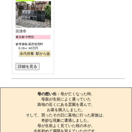
宗清寺
東京都 中野区
参考価格:墓所使用料
0.16㎡ 40万円
永代供養
駅から徒歩
詳細を見る
お墓のエピソード
母の想い出
：母が亡くなった時、

母親が生前によく通っていた

路地の近くにある霊園を選んで、

お墓を購入しました。

そして、買ったその日に墓地に行った家族は、

奇妙な現象に遭遇しました。

母が生前よく見ていた桜の木が、

今年初めて満開を迎えていたのです。
