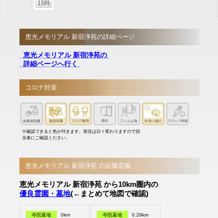
15時
恵光メモリアル 新宿浄苑の詳細ページ
恵光メモリアル 新宿浄苑の
詳細ページへ行く
コロナ対策
※確認できると色が付きます。状況は日々変わりますので担
当者にご確認ください。
恵光メモリアル 新宿浄苑 の近隣霊園
恵光メモリアル 新宿浄苑 から10km圏内の
優良霊園・墓地
(←まとめて地図で確認)
寺院墓地
0km
寺院墓地
0.29km