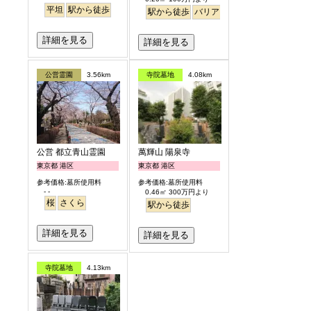
平坦
駅から徒歩
駅から徒歩
バリアフリー
永代供養
樹木
詳細を見る
詳細を見る
公営霊園
3.56km
寺院墓地
4.08km
公営 都立青山霊園
萬輝山 陽泉寺
東京都 港区
東京都 港区
参考価格:墓所使用料
参考価格:墓所使用料
- -
0.46㎡ 300万円より
桜
さくら
駅から徒歩
詳細を見る
詳細を見る
寺院墓地
4.13km