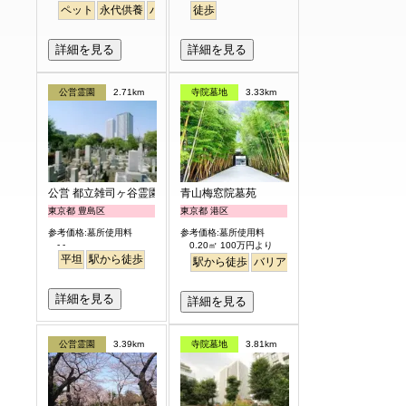
ペット
永代供養
バリアフリー
徒歩
駅から徒歩
詳細を見る
詳細を見る
公営霊園
2.71km
寺院墓地
3.33km
公営 都立雑司ヶ谷霊園
青山梅窓院墓苑
東京都 豊島区
東京都 港区
参考価格:墓所使用料
参考価格:墓所使用料
- -
0.20㎡ 100万円より
平坦
駅から徒歩
駅から徒歩
バリアフリー
永代供養
樹木
詳細を見る
詳細を見る
公営霊園
3.39km
寺院墓地
3.81km