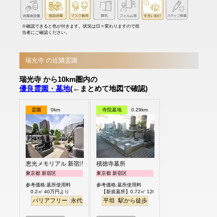
※確認できると色が付きます。状況は日々変わりますので担
当者にご確認ください。
瑞光寺 の近隣霊園
瑞光寺 から10km圏内の
優良霊園・墓地
(←まとめて地図で確認)
霊園
0km
寺院墓地
0.29km
恵光メモリアル 新宿浄苑
積徳寺墓所
東京都 新宿区
東京都 新宿区
参考価格:墓所使用料
参考価格:墓所使用料
0.2㎡ 40万円より
【新規墓所】0.72㎡ 120万円
バリアフリー
永代供養
駅から徒歩
平坦
駅から徒歩