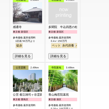
感通寺
多聞院 牛込四恩の杜
東京都 新宿区
東京都 新宿区
参考価格:墓所使用料
参考価格:墓所使用料
1区画 50万円より
0.4㎡ 150万円
徒歩
ペット
永代供養
バリアフリー
駅から徒
詳細を見る
詳細を見る
公営霊園
2.49km
寺院墓地
3.48km
公営 都立雑司ヶ谷霊園
青山梅窓院墓苑
東京都 豊島区
東京都 港区
参考価格:墓所使用料
参考価格:墓所使用料
- -
0.20㎡ 100万円より