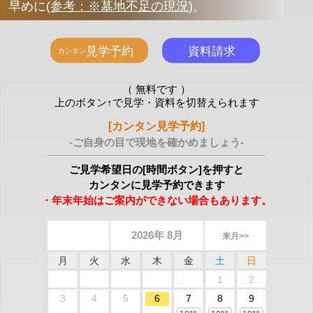
早めに
(
参考：※墓地不足の現況
)
。
（ 無料です ）
上のボタン↑で見学・資料を切替えられます
[カンタン見学予約]
-ご自身の目で現地を確かめましょう-
ご見学希望日の[時間ボタン]を押すと
カンタンに見学予約できます
・年末年始はご案内ができない場合もあります。
2026年 8月
来月>>
月
火
水
木
金
土
日
1
2
3
4
5
6
7
8
9