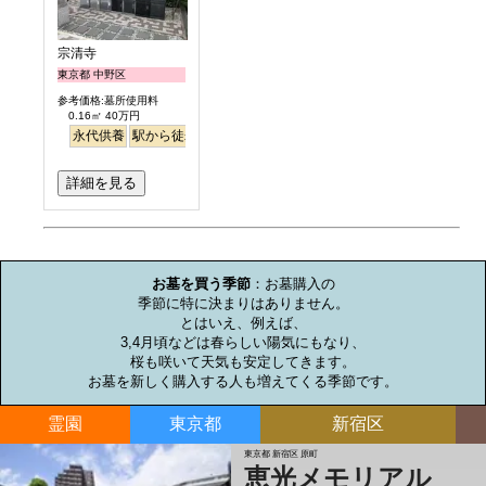
宗清寺
東京都 中野区
参考価格:墓所使用料
0.16㎡ 40万円
永代供養
駅から徒歩
詳細を見る
お墓のミニ知識
お墓を買う季節
：お墓購入の

季節に特に決まりはありません。

とはいえ、例えば、

3,4月頃などは春らしい陽気にもなり、

桜も咲いて天気も安定してきます。

お墓を新しく購入する人も増えてくる季節です。
霊園
東京都
新宿区
東京都 新宿区 原町
恵光メモリアル