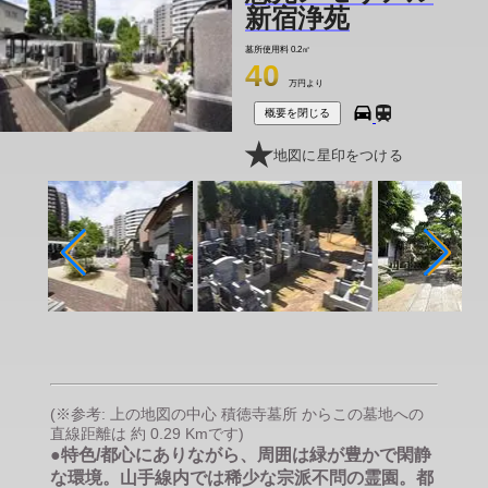
新宿浄苑
墓所使用料
0.2㎡
40
万円より
概要を閉じる
地図に星印をつける
(※参考: 上の地図の中心 積徳寺墓所 からこの墓地への
直線距離は 約 0.29 Kmです)
●特色/都心にありながら、周囲は緑が豊かで閑静
な環境。山手線内では稀少な宗派不問の霊園。都