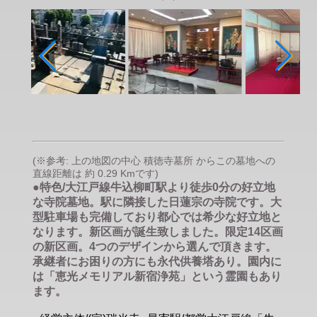
(※参考: 上の地図の中心 積徳寺墓所 からこの墓地への
直線距離は 約 0.29 Kmです)
●特色/大江戸線牛込柳町駅より徒歩0分の好立地
な寺院墓地。駅に隣接した日蓮宗の寺院です。大
型駐車場も完備しており都心では希少な好立地と
なります。新区画が誕生致しました。限定14区画
の新区画。4つのデザインから選んで頂きます。
承継者にお困りの方にも永代供養塔あり。園内に
は「恵光メモリアル新宿浄苑」という霊園もあり
ます。