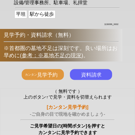
設備/管理事務所、駐車場、礼拝堂
平坦
駅から徒歩
1130095_0002
見学予約・資料請求（無料）
※首都圏の墓地不足は深刻です。良い場所はお
早めに
(
参考：※墓地不足の現況
)
。
（ 無料です ）
上のボタン↑で見学・資料を切替えられます
[カンタン見学予約]
-ご自身の目で現地を確かめましょう-
ご見学希望日の[時間ボタン]を押すと
カンタンに見学予約できます