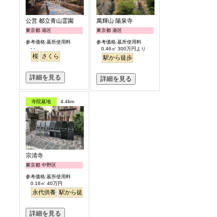
公営 都立青山霊園
萬輝山 陽泉寺
東京都 港区
東京都 港区
参考価格:墓所使用料
参考価格:墓所使用料
- -
0.46㎡ 300万円より
桜
さくら
駅から徒歩
詳細を見る
詳細を見る
寺院墓地
4.4km
宗清寺
東京都 中野区
参考価格:墓所使用料
0.16㎡ 40万円
永代供養
駅から徒歩
詳細を見る