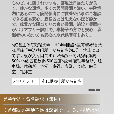
心のビルに囲まれつつも、墓地は日当たりが良
く、静かな環境。多くの民間霊園と違い、寺院境
内にあるので寺院関係者にご供養や仏事のご相談
できる点も安心。新宿区とは思えないほど静か
で、緑豊かな陽当たりの良い霊園。施設と霊園内
がバリアフリー設計で、車椅子の方でも安心。承
継者のいない方も安心の永代供養塔もあり。
○経営主体/(宗)瑞光寺・H14年開設○最寄駅/都営大
江戸線「牛込柳町駅」から徒歩約1分（地上に出
てすぐ横が入り口です）○宗教/不問○総面積/約
500㎡○総区画数/約500区画○設備/管理事務所、駐
車場、休憩所、本堂、庫裡、客殿、会館、納骨
堂、礼拝堂
バリアフリー
永代供養
駅から徒歩
1130011_0002
見学予約・資料請求（無料）
※首都圏の墓地不足は深刻です。良い場所はお