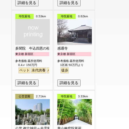
詳細を見る
詳細を見る
寺院墓地
0.53km
寺院墓地
0.62km
多聞院 牛込四恩の杜
感通寺
東京都 新宿区
東京都 新宿区
参考価格:墓所使用料
参考価格:墓所使用料
0.4㎡ 150万円
1区画 50万円より
ペット
永代供養
バリアフリー
徒歩
駅から徒歩
詳細を見る
詳細を見る
公営霊園
2.71km
寺院墓地
3.33km
公営 都立雑司ヶ谷霊園
青山梅窓院墓苑