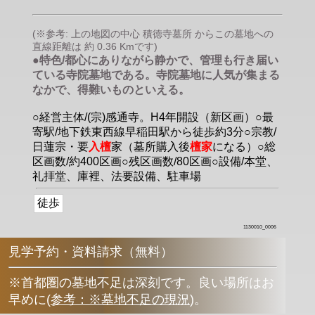
(※参考: 上の地図の中心 積徳寺墓所 からこの墓地への
直線距離は 約 0.36 Kmです)
●特色/都心にありながら静かで、管理も行き届い
ている寺院墓地である。寺院墓地に人気が集まる
なかで、得難いものといえる。
○経営主体/(宗)感通寺。H4年開設（新区画）○最
寄駅/地下鉄東西線早稲田駅から徒歩約3分○宗教/
日蓮宗・要
入檀
家（墓所購入後
檀家
になる）○総
区画数/約400区画○残区画数/80区画○設備/本堂、
礼拝堂、庫裡、法要設備、駐車場
徒歩
1130010_0006
見学予約・資料請求（無料）
※首都圏の墓地不足は深刻です。良い場所はお
早めに
(
参考：※墓地不足の現況
)
。