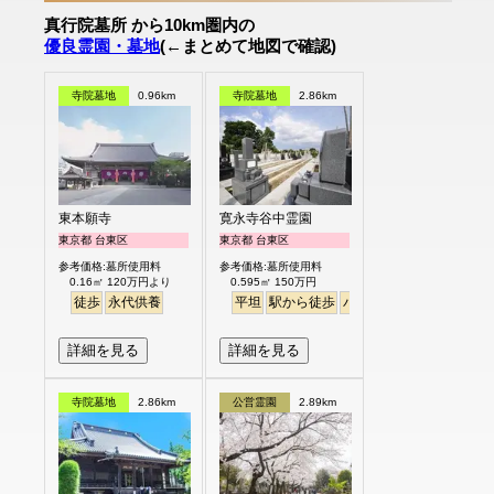
真行院墓所 から10km圏内の
優良霊園・墓地
(←まとめて地図で確認)
寺院墓地
0.96km
寺院墓地
2.86km
東本願寺
寛永寺谷中霊園
東京都 台東区
東京都 台東区
参考価格:墓所使用料
参考価格:墓所使用料
0.16㎡ 120万円より
0.595㎡ 150万円
徒歩
永代供養
平坦
駅から徒歩
バリアフリー
詳細を見る
詳細を見る
寺院墓地
2.86km
公営霊園
2.89km