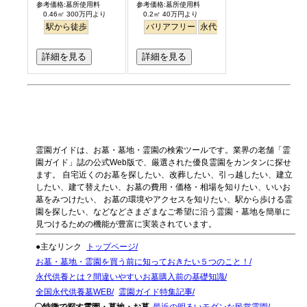
参考価格:墓所使用料
参考価格:墓所使用料
0.46㎡ 300万円より
0.2㎡ 40万円より
駅から徒歩
バリアフリー
永代供養
駅から徒歩
詳細を見る
詳細を見る
霊園ガイドは、お墓・墓地・霊園の検索ツールです。業界の老舗「霊
園ガイド」誌の公式Web版で、厳選された優良霊園をカンタンに探せ
ます。 自宅近くのお墓を探したい、改葬したい、引っ越したい、建立
したい、建て替えたい、お墓の費用・価格・相場を知りたい、いいお
墓をみつけたい、 お墓の環境やアクセスを知りたい、駅から歩ける霊
園を探したい、などなどさまざまなご希望に沿う霊園・墓地を簡単に
見つけるための機能が豊富に実装されています。
●主なリンク
トップページ
お墓・墓地・霊園を買う前に知っておきたい５つのこと！
永代供養とは？間違いやすいお墓購入前の基礎知識
全国永代供養墓WEB
霊園ガイド特集記事
〇特徴で探す霊園・墓地・お墓
最近の明るいモダンな民営霊園