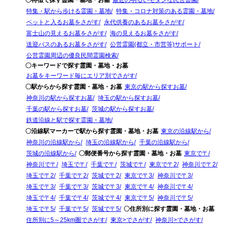
特集・駅から歩ける霊園・墓地
特集・コロナ対策のある霊園・墓地
ペットと入るお墓をさがす
永代供養のあるお墓をさがす
富士山の見えるお墓をさがす
海の見えるお墓をさがす
送迎バスのあるお墓をさがす
公営霊園(都立・市営等)サポート
公営霊園周辺の優良民間霊園検索
〇キーワードで探す霊園・墓地・お墓
お墓をキーワード毎にエリア別でさがす
〇駅からから探す霊園・墓地・お墓
東京の駅から探すお墓
神奈川の駅から探すお墓
埼玉の駅から探すお墓
千葉の駅から探すお墓
茨城の駅から探すお墓
鉄道沿線と駅で探す霊園・墓地
〇沿線駅マーカーで駅から探す霊園・墓地・お墓
東京の沿線駅から
神奈川の沿線駅から
埼玉の沿線駅から
千葉の沿線駅から
茨城の沿線駅から
〇郵便番号から探す霊園・墓地・お墓
東京で〒
神奈川で〒
埼玉で〒
千葉で〒
茨城で〒
東京で〒2
神奈川で〒2
埼玉で〒2
千葉で〒2
茨城で〒2
東京で〒3
神奈川で〒3
埼玉で〒3
千葉で〒3
茨城で〒3
東京で〒4
神奈川で〒4
埼玉で〒4
千葉で〒4
茨城で〒4
東京で〒5
神奈川で〒5
埼玉で〒5
千葉で〒5
茨城で〒5
〇住所別に探す霊園・墓地・お墓
住所別に5～25km圏でさがす
東京>でさがす
神奈川>でさがす