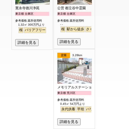
寛永寺德川浄苑
公営 都立谷中霊園
東京都 台東区
東京都 台東区
参考価格:墓所使用料
参考価格:墓所使用料
- -
1.32㎡ 300万円より
桜
駅から徒歩
さくら
桜
バリアフリー
詳細を見る
詳細を見る
霊園
3.28km
メモリアルステーション南千住
東京都 荒川区
参考価格:墓所使用料
0.45㎡ 54万円より
永代供養
平坦
バリアフリー
駅から徒歩
詳細を見る