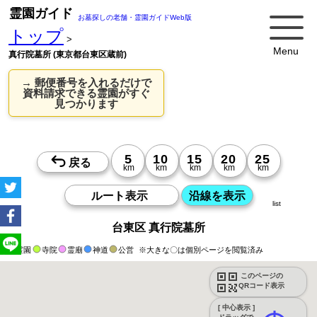
霊園ガイド
お墓探しの老舗・霊園ガイドWeb版
トップ
>
Menu
真行院墓所 (東京都台東区蔵前)
→ 郵便番号を入れるだけで
資料請求できる霊園がすぐ
見つかります
list
台東区 真行院墓所
霊園
寺院
霊廟
神道
公営
※大きな〇は個別ページを閲覧済み
このページの
QRコード表示
[ 中心表示 ]