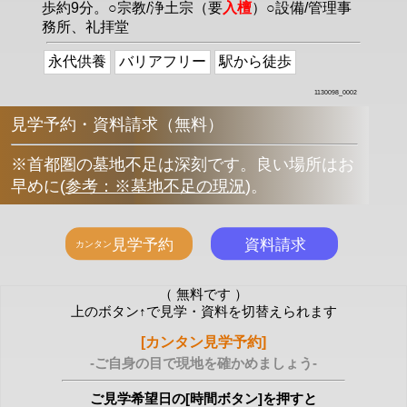
歩約9分。○宗教/浄土宗（要
入檀
）○設備/管理事
務所、礼拝堂
永代供養
バリアフリー
駅から徒歩
1130098_0002
見学予約・資料請求（無料）
※首都圏の墓地不足は深刻です。良い場所はお
早めに
(
参考：※墓地不足の現況
)
。
（ 無料です ）
上のボタン↑で見学・資料を切替えられます
[カンタン見学予約]
-ご自身の目で現地を確かめましょう-
ご見学希望日の[時間ボタン]を押すと