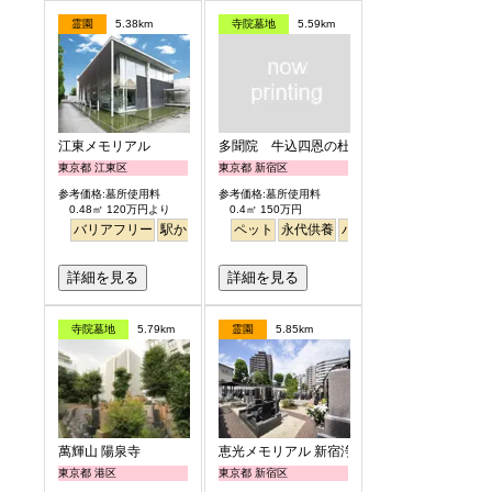
霊園
5.38km
寺院墓地
5.59km
江東メモリアル
多聞院 牛込四恩の杜
東京都 江東区
東京都 新宿区
参考価格:墓所使用料
参考価格:墓所使用料
0.48㎡ 120万円より
0.4㎡ 150万円
バリアフリー
駅から徒歩
平坦
ペット
永代供養
永代供養
バリアフリー
駅から徒
詳細を見る
詳細を見る
寺院墓地
5.79km
霊園
5.85km
萬輝山 陽泉寺
恵光メモリアル 新宿浄苑
東京都 港区
東京都 新宿区