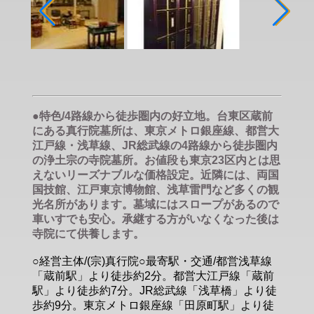
●特色/4路線から徒歩圏内の好立地。台東区蔵前
にある真行院墓所は、東京メトロ銀座線、都営大
江戸線・浅草線、JR総武線の4路線から徒歩圏内
の浄土宗の寺院墓所。お値段も東京23区内とは思
えないリーズナブルな価格設定。近隣には、両国
国技館、江戸東京博物館、浅草雷門など多くの観
光名所があります。墓域にはスロープがあるので
車いすでも安心。承継する方がいなくなった後は
寺院にて供養します。
○経営主体/(宗)真行院○最寄駅・交通/都営浅草線
「蔵前駅」より徒歩約2分。都営大江戸線「蔵前
駅」より徒歩約7分。JR総武線「浅草橋」より徒
歩約9分。東京メトロ銀座線「田原町駅」より徒