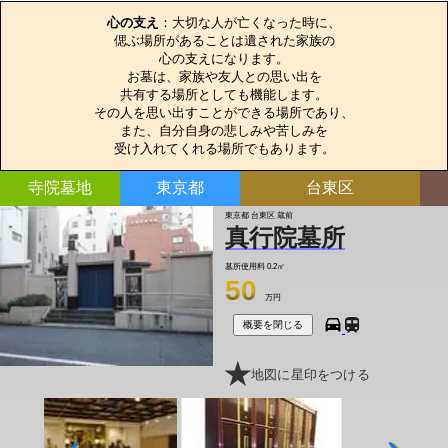
心の支え
：大切な人が亡くなった時に、

偲ぶ場所があることは遺された家族の

心の支えになります。

お墓は、家族や友人との思い出を

共有する場所としても機能します。

その人を思い出すことができる場所であり、

また、自分自身の悲しみや苦しみを

受け入れてくれる場所でもあります。
寺院墓地
東京都
台東区
東京都 台東区 蔵前
真行院墓所
墓所使用料
0.2㎡
50
万円
概要を閉じる
地図に星印をつける