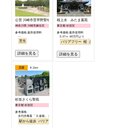
公営 川崎市営早野聖地公園
桜上水 みたま墓苑
神奈川県 川崎市麻生区
東京都 杉並区
参考価格:墓所使用料
参考価格:墓所使用料
- -
0.37㎡ 48万円より
芝生
バリアフリー
桜
さくら
平坦
詳細を見る
詳細を見る
霊園
8.1km
杉並さくら聖苑
東京都 杉並区
参考価格:
永代供養墓「 久遠廟」 29.8万円より
駅から徒歩
バリアフリー
永代供養
ペット