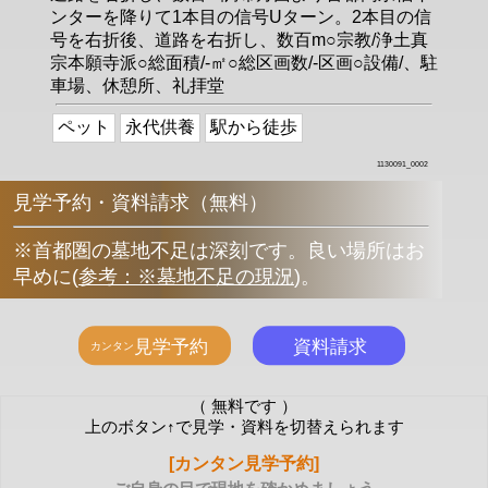
ンターを降りて1本目の信号Uターン。2本目の信
号を右折後、道路を右折し、数百m○宗教/浄土真
宗本願寺派○総面積/-㎡○総区画数/-区画○設備/、駐
車場、休憩所、礼拝堂
ペット
永代供養
駅から徒歩
1130091_0002
見学予約・資料請求（無料）
※首都圏の墓地不足は深刻です。良い場所はお
早めに
(
参考：※墓地不足の現況
)
。
（ 無料です ）
上のボタン↑で見学・資料を切替えられます
[カンタン見学予約]