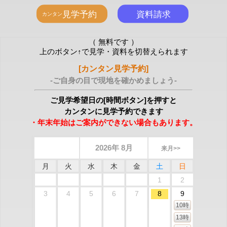
（ 無料です ）
上のボタン↑で見学・資料を切替えられます
[カンタン見学予約]
-ご自身の目で現地を確かめましょう-
ご見学希望日の[時間ボタン]を押すと
カンタンに見学予約できます
・年末年始はご案内ができない場合もあります。
2026年 8月
来月>>
月
火
水
木
金
土
日
1
2
3
4
5
6
7
8
9
10時
13時