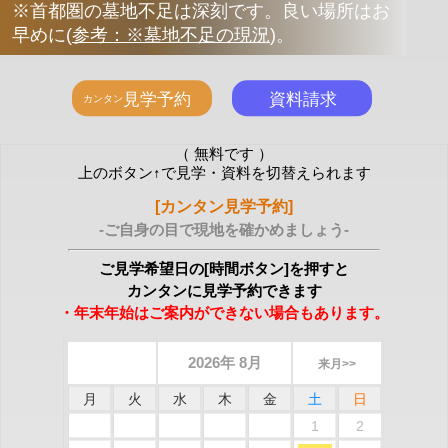
※首都圏の墓地不足は深刻です。良い場所はお
早めに
(
参考：※墓地不足の現況
)
。
（ 無料です ）
上のボタン↑で見学・資料を切替えられます
[カンタン見学予約]
-ご自身の目で現地を確かめましょう-
ご見学希望日の[時間ボタン]を押すと
カンタンに見学予約できます
・年末年始はご案内ができない場合もあります。
2026年 8月
来月>>
月
火
水
木
金
土
日
1
2