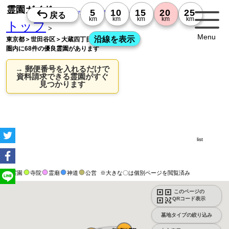
霊園ガイド
お墓探しの老舗・霊園ガイドWeb版
トップ
>
Menu
東京都＞世田谷区＞大蔵四丁目の20km
圏内に68件の優良霊園があります
→ 郵便番号を入れるだけで
資料請求できる霊園がすぐ
見つかります
list
霊園
寺院
霊廟
神道
公営
※大きな〇は個別ページを閲覧済み
このページの
QRコード表示
墓地タイプの絞り込み