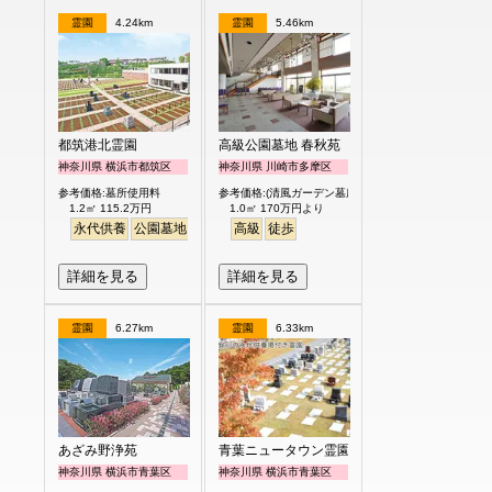
霊園
4.24km
霊園
5.46km
都筑港北霊園
高級公園墓地 春秋苑
神奈川県 横浜市都筑区
神奈川県 川崎市多摩区
参考価格:墓所使用料
参考価格:(清風ガーデン墓所)
1.2㎡ 115.2万円
1.0㎡ 170万円より
永代供養
公園墓地
生垣
駅から徒歩
高級
徒歩
明るい
詳細を見る
詳細を見る
霊園
6.27km
霊園
6.33km
あざみ野浄苑
青葉ニュータウン霊園
神奈川県 横浜市青葉区
神奈川県 横浜市青葉区