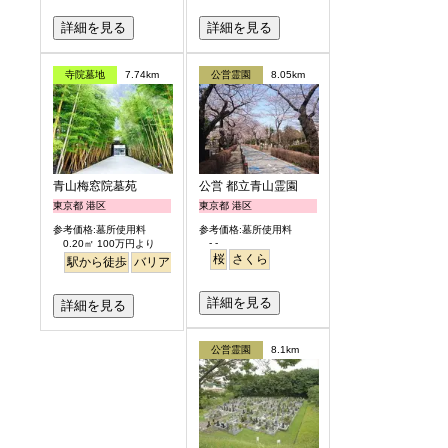
詳細を見る
詳細を見る
寺院墓地
7.74km
公営霊園
8.05km
青山梅窓院墓苑
公営 都立青山霊園
東京都 港区
東京都 港区
参考価格:墓所使用料
参考価格:墓所使用料
- -
0.20㎡ 100万円より
桜
さくら
駅から徒歩
バリアフリー
永代供養
樹木葬
明るい
詳細を見る
詳細を見る
公営霊園
8.1km