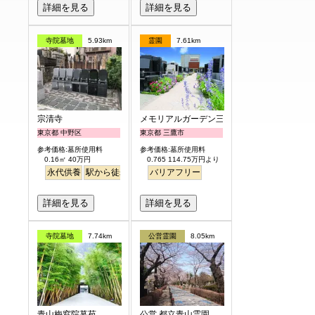
詳細を見る
詳細を見る
寺院墓地
5.93km
霊園
7.61km
宗清寺
メモリアルガーデン三鷹
東京都 中野区
東京都 三鷹市
参考価格:墓所使用料
参考価格:墓所使用料
0.16㎡ 40万円
0.765 114.75万円より
永代供養
駅から徒歩
バリアフリー
詳細を見る
詳細を見る
寺院墓地
7.74km
公営霊園
8.05km
青山梅窓院墓苑
公営 都立青山霊園