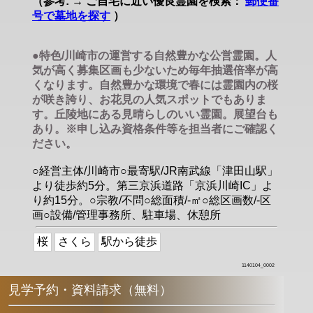
（参考: → ご自宅に近い優良霊園を検索：
郵便番
号で墓地を探す
）
●特色/川崎市の運営する自然豊かな公営霊園。人
気が高く募集区画も少ないため毎年抽選倍率が高
くなります。自然豊かな環境で春には霊園内の桜
が咲き誇り、お花見の人気スポットでもありま
す。丘陵地にある見晴らしのいい霊園。展望台も
あり。※申し込み資格条件等を担当者にご確認く
ださい。
○経営主体/川崎市○最寄駅/JR南武線「津田山駅」
より徒歩約5分。第三京浜道路「京浜川崎IC」よ
り約15分。○宗教/不問○総面積/-㎡○総区画数/-区
画○設備/管理事務所、駐車場、休憩所
桜
さくら
駅から徒歩
1140104_0002
見学予約・資料請求（無料）