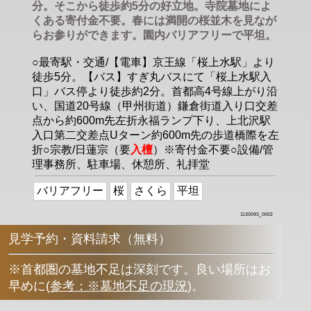
分。そこから徒歩約5分の好立地。寺院墓地によ
くある寄付金不要。春には満開の桜並木を見なが
らお参りができます。園内バリアフリーで平坦。
○最寄駅・交通/【電車】京王線「桜上水駅」より
徒歩5分。【バス】すぎ丸バスにて「桜上水駅入
口」バス停より徒歩約2分。首都高4号線上がり沿
い、国道20号線（甲州街道）鎌倉街道入り口交差
点から約600m先左折永福ランプ下り、上北沢駅
入口第二交差点Uターン約600m先の歩道橋際を左
折○宗教/日蓮宗（要
入檀
）※寄付金不要○設備/管
理事務所、駐車場、休憩所、礼拝堂
バリアフリー
桜
さくら
平坦
1130093_0002
見学予約・資料請求（無料）
※首都圏の墓地不足は深刻です。良い場所はお
早めに
(
参考：※墓地不足の現況
)
。