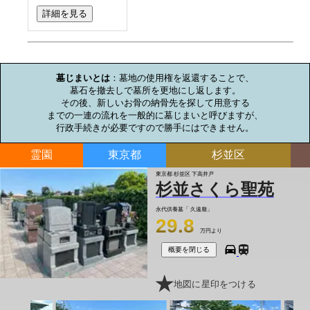
詳細を見る
お墓のミニ知識
墓じまいとは
：墓地の使用権を返還することで、

墓石を撤去しで墓所を更地にし返します。

その後、新しいお骨の納骨先を探して用意する

までの一連の流れを一般的に墓じまいと呼びますが、

行政手続きが必要ですので勝手にはできません。
霊園
東京都
杉並区
東京都 杉並区 下高井戸
杉並さくら聖苑
永代供養墓「 久遠廟」
29.8
万円より
概要を閉じる
地図に星印をつける