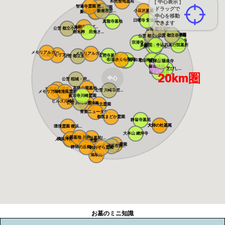
和光聖地霊苑
[ 中心表示 ]
智遍寺霊園 恵...
なごみの丘霊園
ドラッグで
公営 新座市営...
小豆沢墓苑
やすらぎ聖地霊...
新の丘さくら浄...
中心を移動
日曜寺 愛染墓...
真龍寺墓地
できます
東本願寺 ひば...
公営 都立小平...
公営 都立染井...
樹木葬 田無さ...
寛永寺谷中霊園
寛永寺德川浄苑
公営 都立谷中...
公営 都立雑司...
東本願寺
宗清寺
感通寺
多聞院 牛込四...
真行院墓所
積徳寺墓所
恵光メモリアル...
瑞光寺
メモリアルガー...
メモリアルガー...
武蔵メモリアル...
玄照寺墓苑
公営 都立多磨...
桜上水 みたま...
杉並さくら聖苑
築地本願寺 和...
青山梅窓院墓苑
浄見寺
公営 都立青山...
萬輝山 陽泉寺
麻布浄苑
正伝寺 芝びし...
徳玄寺墓所
20km圏
中心
公営 稲城・府...
高級公園墓地 ...
東京多摩霊園
公営 川崎市営...
メモリアルフォ...
川崎清風霊園
眞宗寺川崎霊園
ヒルズ川崎聖地
公営 川崎市営...
あざみ野浄苑
都筑港北霊園
青葉ニュータウ...
都筑まどか霊園
静翁寺墓苑
大師の杜墓苑
大師の杜墓苑
環境霊園 横浜...
大本山 總持寺
公園墓地 川井...
朝陽の杜墓苑(...
横浜浄苑 ふれ...
メモリアルサン...
横浜あさひ霊園
横浜中央霊園
公営 横浜市営...
静林の丘鶴ヶ峰...
あおぞら霊園
旭翠苑
お墓のミニ知識