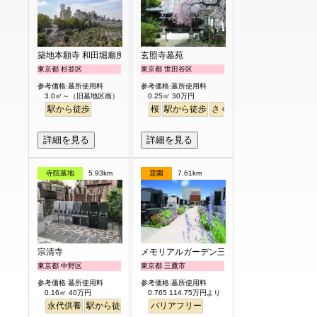
築地本願寺 和田堀廟所
玄照寺墓苑
東京都 杉並区
東京都 世田谷区
参考価格:墓所使用料
参考価格:墓所使用料
3.0㎡～（旧墓地区画） 都度お見積り
0.25㎡ 30万円
駅から徒歩
桜
駅から徒歩
さくら
詳細を見る
詳細を見る
寺院墓地
5.93km
霊園
7.61km
宗清寺
メモリアルガーデン三鷹
東京都 中野区
東京都 三鷹市
参考価格:墓所使用料
参考価格:墓所使用料
0.16㎡ 40万円
0.765 114.75万円より
永代供養
駅から徒歩
バリアフリー