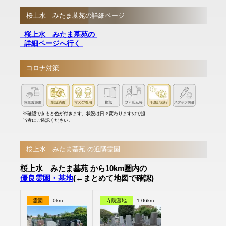
桜上水 みたま墓苑の詳細ページ
桜上水 みたま墓苑の
詳細ページへ行く
コロナ対策
※確認できると色が付きます。状況は日々変わりますので担
当者にご確認ください。
桜上水 みたま墓苑 の近隣霊園
桜上水 みたま墓苑 から10km圏内の
優良霊園・墓地
(←まとめて地図で確認)
霊園
0km
寺院墓地
1.06km