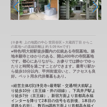
(※参考: 上の地図の中心 世田谷区＞大蔵四丁目 からこ
の墓地への直線距離は 約 5.09 Kmです)
●特色/明大前駅徒歩圏内の伝統ある寺院墓地。築
地本願寺とゆかりのある、開山400年の寺院墓地
です。都心にありながら、お参りでは静かでゆっ
たりと時間を過ごすことができます。最寄り駅か
ら徒歩10分以内、甲州街道沿いと、アクセスも良
好。ペット用永代供養墓もあり。
○経営主体/(宗)浄見寺○最寄駅・交通/明大前駅よ
り徒歩10分（京王線・井の頭線）。下高井戸駅よ
り徒歩7分（京王線）。新宿方面より首都高永福
インターを降りて2本目の信号を右折後、1本目の
道路を右折し、数百m調布方面より首都高永福イ