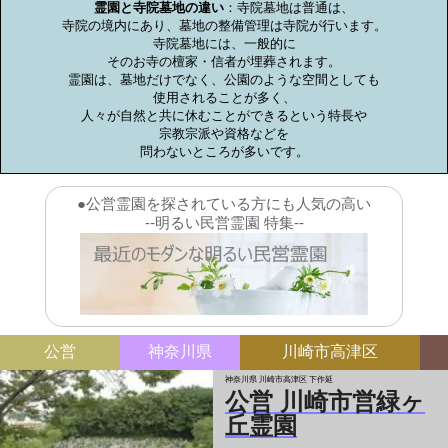
霊園と寺院墓地の違い
：寺院墓地は普通は、

寺院の境内にあり、墓地の整備管理は寺院が行います。

寺院墓地には、一般的に

そのお寺の檀家・信者が埋葬されます。

霊園は、墓地だけでなく、公園のような空間としても

使用されることが多く、

人々が自然と共に休むことができるという特長や

宗教宗派や資格などを

問わないところが多いです。
●公営霊園を探されている方にも人気の高い
--明るい民営霊園 特集--
公営
神奈川県
川崎市高津区
神奈川県 川崎市高津区 下作延
公営 川崎市営緑ヶ
丘霊園