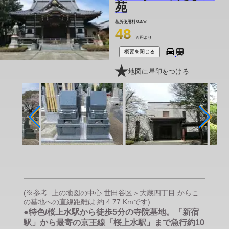
苑
墓所使用料
0.37㎡
48
万円より
概要を閉じる
地図に星印をつける
(※参考: 上の地図の中心 世田谷区＞大蔵四丁目 からこ
の墓地への直線距離は 約 4.77 Kmです)
●特色/桜上水駅から徒歩5分の寺院墓地。「新宿
駅」から最寄の京王線「桜上水駅」まで急行約10