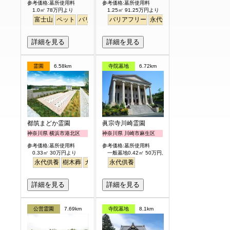
参考価格:墓所使用料
参考価格:墓所使用料
1.0㎡ 78万円より
1.25㎡ 91.25万円より
富士山
ペット
バリアフリー
バリアフリー
明るい
永代供養
詳細を見る
詳細を見る
霊園
6.58km
寺院墓地
6.72km
都筑まどか霊園
眞宗寺川崎霊園
神奈川県 横浜市港北区
神奈川県 川崎市麻生区
参考価格:墓所使用料
参考価格:墓所使用料
0.33㎡ 30万円より
一般墓地0.42㎡ 50万円より
永代供養
樹木葬
ガーデニング
永代供養
詳細を見る
詳細を見る
公営霊園
7.69km
寺院墓地
8.1km