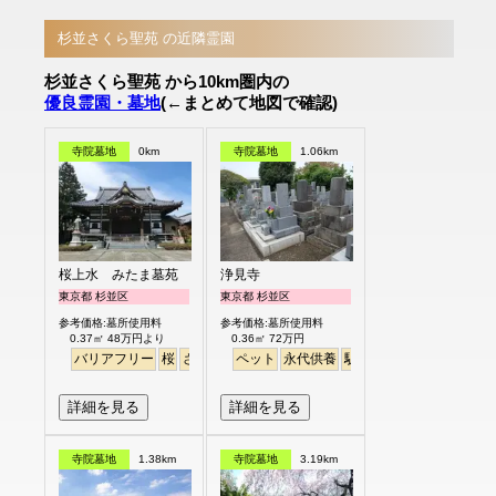
杉並さくら聖苑 の近隣霊園
杉並さくら聖苑 から10km圏内の
優良霊園・墓地
(←まとめて地図で確認)
寺院墓地
0km
寺院墓地
1.06km
桜上水 みたま墓苑
浄見寺
東京都 杉並区
東京都 杉並区
参考価格:墓所使用料
参考価格:墓所使用料
0.37㎡ 48万円より
0.36㎡ 72万円
バリアフリー
桜
さくら
平坦
ペット
永代供養
駅から徒歩
詳細を見る
詳細を見る
寺院墓地
1.38km
寺院墓地
3.19km