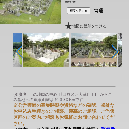
墓所使用料
-
-
概要を閉じる
地図に星印をつける
(※参考: 上の地図の中心 世田谷区＞大蔵四丁目 からこ
の墓地への直線距離は 約 3.33 Kmです)
※公営霊園の募集時期や資格などの確認、複雑な
お申込み手続きのご相談、建墓のご相談、ご当選
区画のご案内ご相談もお気軽にお問い合わせくだ
さい。