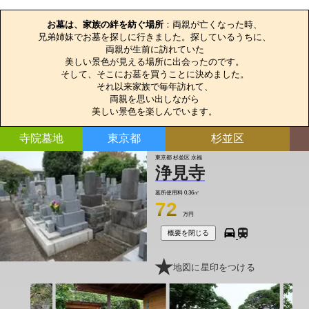
お墓のエピソード
お墓は、家族の絆を紡ぐ場所
：両親が亡くなった時、

兄弟姉妹でお墓を探しに行きました。探しているうちに、

両親が生前に訪れていた

美しい景色が見える場所に出会ったのです。

そして、そこにお墓を買うことに決めました。

それ以来家族で毎年訪れて、

両親を思い出しながら

美しい景色を楽しんでいます。
寺院墓地
東京都
杉並区
東京都 杉並区 永福
浄見寺
墓所使用料
0.36㎡
72
万円
概要を閉じる
地図に星印をつける