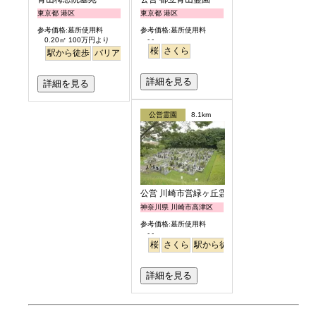
東京都 港区
東京都 港区
参考価格:墓所使用料
参考価格:墓所使用料
- -
0.20㎡ 100万円より
桜
さくら
駅から徒歩
バリアフリー
永代供養
樹木葬
明るい
詳細を見る
詳細を見る
公営霊園
8.1km
公営 川崎市営緑ヶ丘霊園
神奈川県 川崎市高津区
参考価格:墓所使用料
- -
桜
さくら
駅から徒歩
詳細を見る