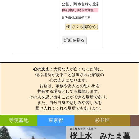
公営 川崎市営緑ヶ丘霊園
神奈川県 川崎市高津区
参考価格:墓所使用料
- -
桜
さくら
駅から徒歩
詳細を見る
お墓のエピソード
心の支え
：大切な人が亡くなった時に、

偲ぶ場所があることは遺された家族の

心の支えになります。

お墓は、家族や友人との思い出を

共有する場所としても機能します。

その人を思い出すことができる場所であり、

また、自分自身の悲しみや苦しみを

受け入れてくれる場所でもあります。
寺院墓地
東京都
杉並区
東京都 杉並区 下高井戸
桜上水 みたま墓