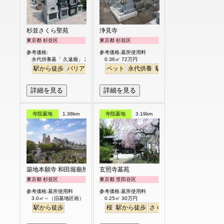
杉並さくら聖苑
浄見寺
東京都 杉並区
東京都 杉並区
参考価格:
参考価格:墓所使用料
永代供養墓「 久遠廟」 29.8万円より
0.36㎡ 72万円
駅から徒歩
バリアフリー
永代供養
ペット
永代供養
ペット
駅から徒歩
詳細を見る
詳細を見る
寺院墓地
1.38km
寺院墓地
3.19km
築地本願寺 和田堀廟所
玄照寺墓苑
東京都 杉並区
東京都 世田谷区
参考価格:墓所使用料
参考価格:墓所使用料
3.0㎡～（旧墓地区画） 都度お見積り
0.25㎡ 30万円
駅から徒歩
桜
駅から徒歩
さくら