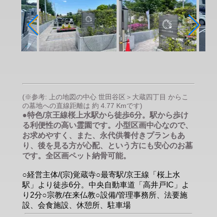
(※参考: 上の地図の中心 世田谷区＞大蔵四丁目 からこ
の墓地への直線距離は 約 4.77 Kmです)
●特色/京王線桜上水駅から徒歩6分。駅から歩け
る利便性の高い霊園です。小型区画中心なので、
お求めやすく、また、永代供養付きプランもあ
り、後を見る方が心配、という方にも安心のお墓
です。全区画ペット納骨可能。
○経営主体/(宗)覚蔵寺○最寄駅/京王線「桜上水
駅」より徒歩6分。中央自動車道「高井戸IC」よ
り2分○宗教/在来仏教○設備/管理事務所、法要施
設、会食施設、休憩所、駐車場