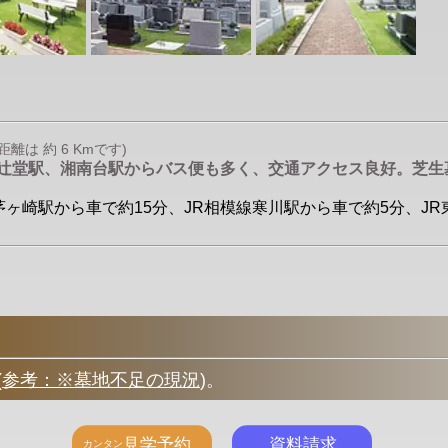
は 約 6 Kmです)
、辻堂駅、湘南台駅からバス便も多く、交通アクセス良好。芝生
道線茅ヶ崎駅から車で約15分、JR相模線寒川駅から車で約5分、J
(
参考：※墓地不足の現況
)
。