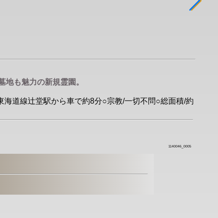
墓地も魅力の新規霊園。
R東海道線辻堂駅から車で約8分○宗教/一切不問○総面積/約
1140046_0005