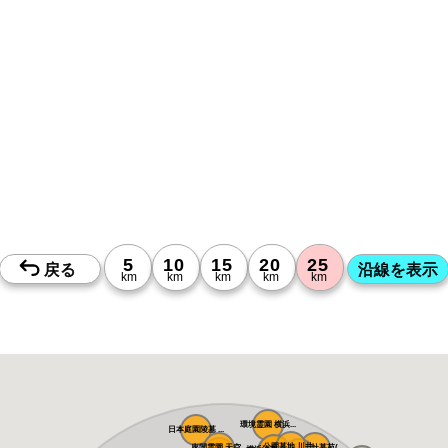
環境霊園 横浜...
日本庭園陵墓 ...
公園墓地 川井...
座間霊園 天空...
朝陽の杜墓苑(...