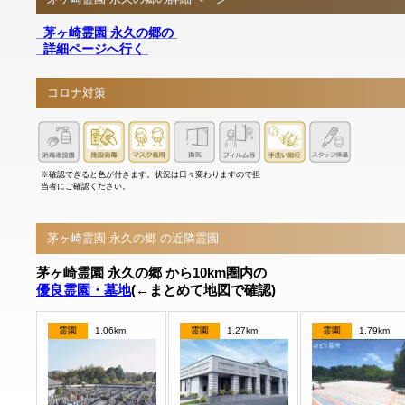
茅ヶ崎霊園 永久の郷の
詳細ページへ行く
コロナ対策
※確認できると色が付きます。状況は日々変わりますので担
当者にご確認ください。
茅ヶ崎霊園 永久の郷 の近隣霊園
茅ヶ崎霊園 永久の郷 から10km圏内の
優良霊園・墓地
(←まとめて地図で確認)
霊園
1.06km
霊園
1.27km
霊園
1.79km