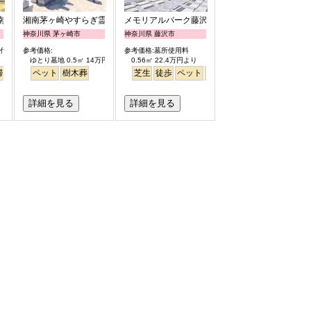
南庭苑
湘南茅ヶ崎やすらぎ霊園
メモリアルパーク藤沢
神奈川県 茅ヶ崎市
神奈川県 藤沢市
石代含）
参考価格:
参考価格:墓所使用料
ゆとり墓地 0.5㎡ 14万円より
0.56㎡ 22.4万円より
婦
永代供養
ペット
樹木葬
樹木葬
公園墓地
デザイン
芝生
桜
徒歩
バリアフリー
ペット
富士山
平坦
芝生
富士山
明るい
詳細を見る
詳細を見る