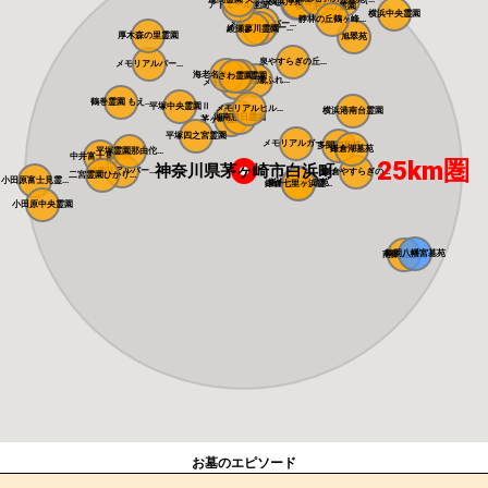
横浜浄苑 ふれ...
メモリアルサン...
アドミール座間
横浜あさひ霊園
横浜中央霊園
静林の丘鶴ヶ峰...
メモリアルパー...
メモリアルパー...
綾瀬蓼川霊園
厚木森の里霊園
旭翠苑
泉やすらぎの丘...
メモリアルパー...
海老名フォーシ...
県央綾瀬霊園
さわ霊園
藤沢・綾瀬ふれ...
メモリアルパー...
鶴巻霊園 もえ...
平塚中央霊園Ⅱ
メモリアルヒル...
横浜港南台霊園
湘南恵日霊園
茅ヶ崎霊園 永...
平塚四之宮霊園
メモリアルガー...
多聞院墓苑
鎌倉湖墓苑
平塚霊園那由佗...
中井富士見霊園
25km圏
神奈川県茅ヶ崎市白浜町
メモリアルパー...
鎌倉やすらぎの...
二宮霊園ひかり...
小田原富士見霊...
鎌倉富士見墓苑
鎌倉七里ヶ浜霊...
小田原中央霊園
鶴岡八幡宮墓苑
南葉山霊園
お墓のエピソード