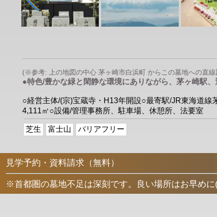
(※参考: 上の地図の中心 茅ヶ崎市白浜町 からこの墓地への直線距離
●特色/豊かな緑と閑静な環境にありながら、茅ヶ崎駅
○経営主体/(宗)宝蔵寺・H13年開設○最寄駅/JR東海
4,111㎡○設備/管理事務所、駐車場、休憩所、法要室
芝生
富士山
バリアフリー
見学予約・資料請求（無料）
※首都圏の墓地不足は深刻です。良い場所はお早めに