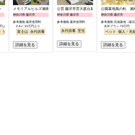
ン
メモリアルヒルズ湘南
公営 藤沢市営大庭台墓園
公園墓地風の杜 湘
神奈川県 藤沢市
神奈川県 藤沢市
神奈川県 藤沢市
参考価格:墓所使用料
参考価格:墓所使用料
参考価格:完成墓地（墓
-
9万円より
0.8㎡ 33万円より
永年プラン 79万円
永代供養
芝生
養
デニング
デザイン
公園墓地
富士山
明るい
永代供養
芝生
デザイン
高級
桜
バリアフリー
平坦
ペット
富士山
個人・夫
明るい
詳細を見る
詳細を見る
詳細を見る