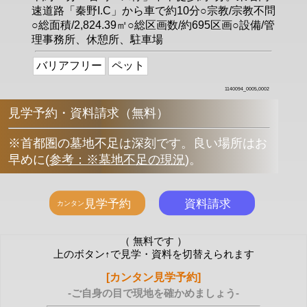
速道路「秦野I.C」から車で約10分○宗教/宗教不問
○総面積/2,824.39㎡○総区画数/約695区画○設備/管
理事務所、休憩所、駐車場
バリアフリー
ペット
1140094_0005,0002
見学予約・資料請求（無料）
※首都圏の墓地不足は深刻です。良い場所はお
早めに
(
参考：※墓地不足の現況
)
。
（ 無料です ）
上のボタン↑で見学・資料を切替えられます
[カンタン見学予約]
-ご自身の目で現地を確かめましょう-