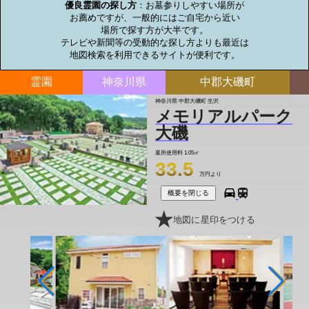
優良霊園の探し方
：お墓参りしやすい場所が

お薦めですが、一般的にはご自宅から近い

場所で探す方が大半です。

テレビや新聞等の受動的な探し方よりも最近は

地図検索を利用できるサイトが便利です。
霊園
神奈川県
中郡大磯町
神奈川県 中郡大磯町 生沢
メモリアルパーク
大磯
墓所使用料
1.05㎡
33.5
万円より
概要を閉じる
地図に星印をつける