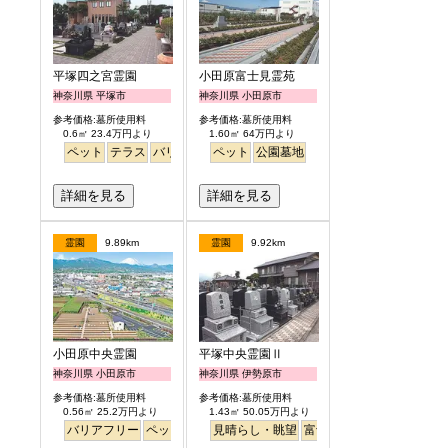
平塚四之宮霊園
小田原富士見霊苑
神奈川県 平塚市
神奈川県 小田原市
参考価格:墓所使用料
参考価格:墓所使用料
0.6㎡ 23.4万円より
1.60㎡ 64万円より
ペット
テラス
バリアフリー
ペット
明るい
公園墓地
詳細を見る
詳細を見る
霊園
9.89km
霊園
9.92km
小田原中央霊園
平塚中央霊園Ⅱ
神奈川県 小田原市
神奈川県 伊勢原市
参考価格:墓所使用料
参考価格:墓所使用料
0.56㎡ 25.2万円より
1.43㎡ 50.05万円より
バリアフリー
ペット
永代供養
見晴らし・眺望
富士山
富士山
徒歩