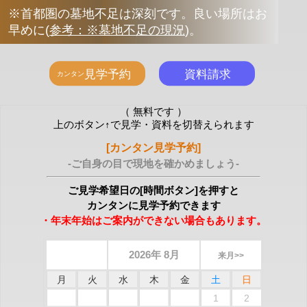
※首都圏の墓地不足は深刻です。良い場所はお
早めに
(
参考：※墓地不足の現況
)
。
（ 無料です ）
上のボタン↑で見学・資料を切替えられます
[カンタン見学予約]
-ご自身の目で現地を確かめましょう-
ご見学希望日の[時間ボタン]を押すと
カンタンに見学予約できます
・年末年始はご案内ができない場合もあります。
2026年 8月
来月>>
月
火
水
木
金
土
日
1
2