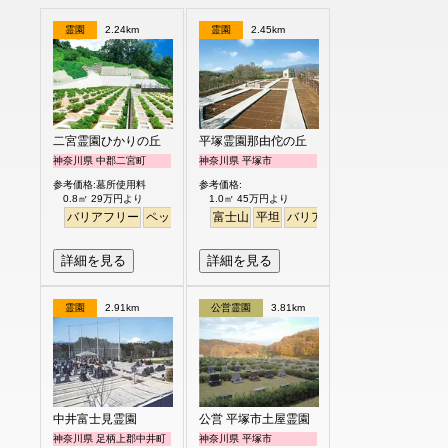
霊園
2.24km
霊園
2.45km
二宮霊園ひかりの丘
平塚霊園那由佗の丘
神奈川県 中郡二宮町
神奈川県 平塚市
参考価格:墓所使用料
参考価格:
0.8㎡ 29万円より
1.0㎡ 45万円より
バリアフリー
ペット
富士山
平坦
バリアフリー
詳細を見る
詳細を見る
霊園
2.91km
公営霊園
3.81km
中井富士見霊園
公営 平塚市土屋霊園
神奈川県 足柄上郡中井町
神奈川県 平塚市