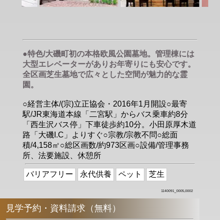
●特色/大磯町初の本格欧風公園墓地。管理棟には
大型エレベーターがありお年寄りにも安心です。
全区画芝生墓地で広々とした空間が魅力的な霊
園。
○経営主体/(宗)立正協会・2016年1月開設○最寄
駅/JR東海道本線「二宮駅」からバス乗車約8分
「西生沢バス停」下車徒歩約10分。小田原厚木道
路「大磯I.C」よりすぐ○宗教/宗教不問○総面
積/4,158㎡○総区画数/約973区画○設備/管理事務
所、法要施設、休憩所
バリアフリー
永代供養
ペット
芝生
1140091_0005,0002
見学予約・資料請求（無料）