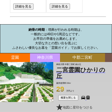
詳細を見る
詳細を見る
お墓のミニ知識
納骨の時期
：埋葬が行われる時期は、

一般的には49日や1周忌などです。

お早目の準備をお薦めします。

大切な方との想い出を偲ぶに

ふさわしい優良なお墓を「霊園ガイド」でお探しください。
霊園
神奈川県
中郡二宮町
神奈川県 中郡二宮町 緑が丘
二宮霊園ひかりの
丘
墓所使用料
0.8㎡
29
万円より
概要を閉じる
地図に星印をつける