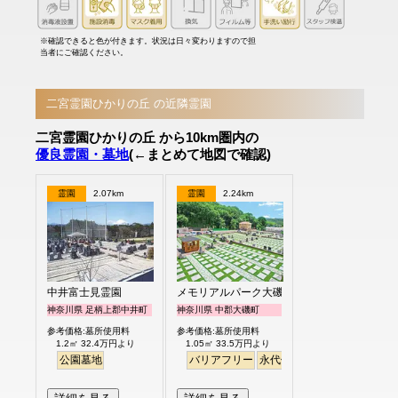
※確認できると色が付きます。状況は日々変わりますので担
当者にご確認ください。
二宮霊園ひかりの丘 の近隣霊園
二宮霊園ひかりの丘 から10km圏内の
優良霊園・墓地
(←まとめて地図で確認)
霊園
2.07km
霊園
2.24km
中井富士見霊園
メモリアルパーク大磯
神奈川県 足柄上郡中井町
神奈川県 中郡大磯町
参考価格:墓所使用料
参考価格:墓所使用料
1.2㎡ 32.4万円より
1.05㎡ 33.5万円より
公園墓地
バリアフリー
永代供養
ペット
芝生