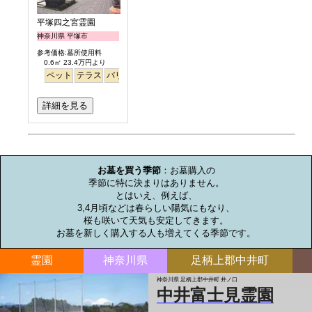
平塚四之宮霊園
神奈川県 平塚市
参考価格:墓所使用料
0.6㎡ 23.4万円より
ペット
テラス
バリアフリー
明るい
詳細を見る
お墓のミニ知識
お墓を買う季節
：お墓購入の

季節に特に決まりはありません。

とはいえ、例えば、

3,4月頃などは春らしい陽気にもなり、

桜も咲いて天気も安定してきます。

お墓を新しく購入する人も増えてくる季節です。
霊園
神奈川県
足柄上郡中井町
神奈川県 足柄上郡中井町 井ノ口
中井富士見霊園