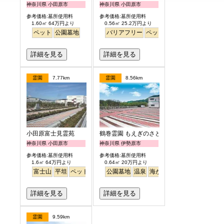
神奈川県 小田原市
神奈川県 小田原市
参考価格:墓所使用料
参考価格:墓所使用料
1.60㎡ 64万円より
0.56㎡ 25.2万円より
ペット
公園墓地
バリアフリー
ペット
永代供養
富士山
詳細を見る
詳細を見る
霊園
7.77km
霊園
8.56km
小田原富士見霊苑
鶴巻霊園 もえぎのさと
神奈川県 小田原市
神奈川県 伊勢原市
参考価格:墓所使用料
参考価格:墓所使用料
1.6㎡ 64万円より
0.64㎡ 20万円より
富士山
平坦
ペット
公園墓地
公園墓地
温泉
海がみえる
ペット
詳細を見る
詳細を見る
霊園
9.59km