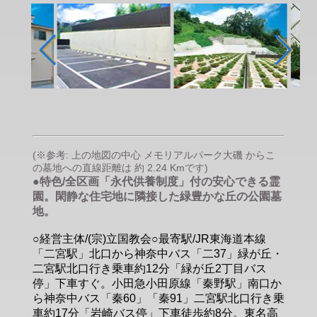
(※参考: 上の地図の中心 メモリアルパーク大磯 からこ
の墓地への直線距離は 約 2.24 Kmです)
●特色/全区画「永代供養制度」付の安心できる霊
園。閑静な住宅地に隣接した緑豊かな丘の公園墓
地。
○経営主体/(宗)立国教会○最寄駅/JR東海道本線
「二宮駅」北口から神奈中バス「二37」緑が丘・
二宮駅北口行き乗車約12分「緑が丘2丁目バス
停」下車すぐ。小田急小田原線「秦野駅」南口か
ら神奈中バス「秦60」「秦91」二宮駅北口行き乗
車約17分「岩崎バス停」下車徒歩約8分。東名高