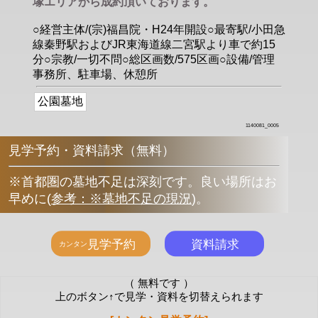
塚エリアから成約頂いております。
○経営主体/(宗)福昌院・H24年開設○最寄駅/小田急
線秦野駅およびJR東海道線二宮駅より車で約15
分○宗教/一切不問○総区画数/575区画○設備/管理
事務所、駐車場、休憩所
公園墓地
1140081_0005
見学予約・資料請求（無料）
※首都圏の墓地不足は深刻です。良い場所はお
早めに
(
参考：※墓地不足の現況
)
。
（ 無料です ）
上のボタン↑で見学・資料を切替えられます