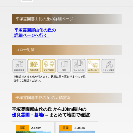
平塚霊園那由佗の丘の詳細ページ
平塚霊園那由佗の丘の
詳細ページへ行く
コロナ対策
※確認できると色が付きます。状況は日々変わりますので担
当者にご確認ください。
平塚霊園那由佗の丘 の近隣霊園
平塚霊園那由佗の丘 から10km圏内の
優良霊園・墓地
(←まとめて地図で確認)
霊園
2.45km
霊園
3.36km