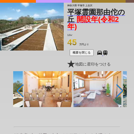
神奈川県 平塚市 上吉沢
平塚霊園那由佗の
丘
開設年(令和2
年)
1.0㎡
45
万円より
概要を閉じる
地図に星印をつける