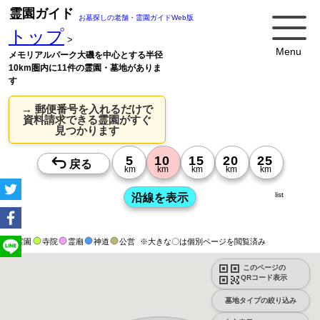
霊園ガイド
お墓探しの老舗・霊園ガイドWeb版
トップ
>
Menu
メモリアルパーク大磯を中心とする半径
10km圏内に11件の霊園・墓地がありま
す
→ 郵便番号を入れるだけで
資料請求できる霊園がすぐ
見つかります
list
霊園
寺院
霊廟
神道
公営
※大きな〇は個別ページを閲覧済み
このページの
QRコード表示
墓地タイプの絞り込み