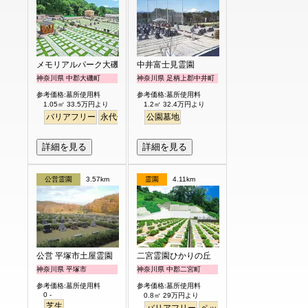
メモリアルパーク大磯
中井富士見霊園
神奈川県 中郡大磯町
神奈川県 足柄上郡中井町
参考価格:墓所使用料
参考価格:墓所使用料
1.05㎡ 33.5万円より
1.2㎡ 32.4万円より
バリアフリー
永代供養
ペット
公園墓地
芝生
詳細を見る
詳細を見る
公営霊園
3.57km
霊園
4.11km
公営 平塚市土屋霊園
二宮霊園ひかりの丘
神奈川県 平塚市
神奈川県 中郡二宮町
参考価格:墓所使用料
参考価格:墓所使用料
0 -
0.8㎡ 29万円より
芝生