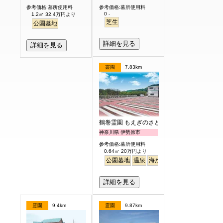
参考価格:墓所使用料
参考価格:墓所使用料
0 -
1.2㎡ 32.4万円より
芝生
公園墓地
詳細を見る
詳細を見る
霊園
7.83km
鶴巻霊園 もえぎのさと
神奈川県 伊勢原市
参考価格:墓所使用料
0.64㎡ 20万円より
公園墓地
温泉
海がみえる
ペット
詳細を見る
霊園
9.4km
霊園
9.87km