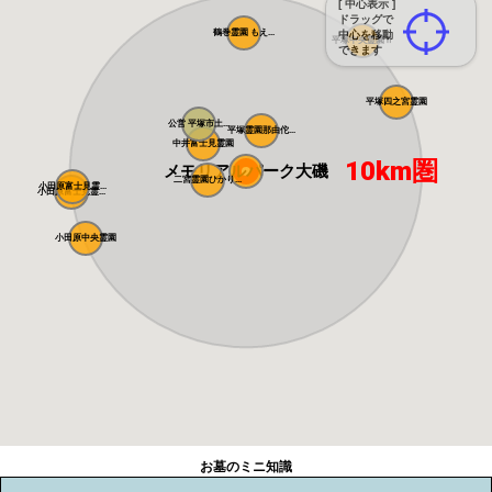
[ 中心表示 ]
ドラッグで
鶴巻霊園 もえ...
中心を移動
平塚中央霊園Ⅱ
できます
平塚四之宮霊園
公営 平塚市土...
平塚霊園那由佗...
中井富士見霊園
10km圏
メモリアルパーク大磯
二宮霊園ひかり...
小田原富士見霊...
小田原富士見霊...
小田原中央霊園
お墓のミニ知識