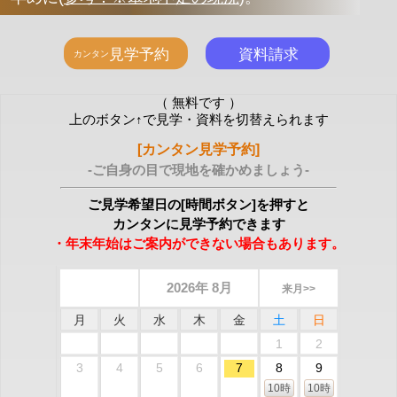
（ 無料です ）
上のボタン↑で見学・資料を切替えられます
[カンタン見学予約]
-ご自身の目で現地を確かめましょう-
ご見学希望日の[時間ボタン]を押すと
カンタンに見学予約できます
・年末年始はご案内ができない場合もあります。
2026年 8月
来月>>
月
火
水
木
金
土
日
1
2
3
4
5
6
7
8
9
10時
10時