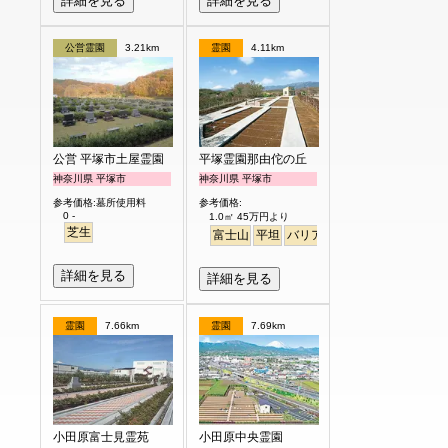
詳細を見る
詳細を見る
公営霊園
3.21km
霊園
4.11km
公営 平塚市土屋霊園
平塚霊園那由佗の丘
神奈川県 平塚市
神奈川県 平塚市
参考価格:墓所使用料
参考価格:
0 -
1.0㎡ 45万円より
芝生
富士山
平坦
バリアフリー
詳細を見る
詳細を見る
霊園
7.66km
霊園
7.69km
小田原富士見霊苑
小田原中央霊園