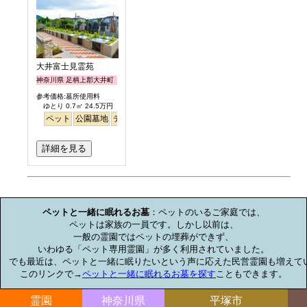
大井富士見霊苑
神奈川県 足柄上郡大井町
参考価格:墓所使用料
ゆとり 0.7㎡ 24.5万円
ペット
公園墓地
デザイン
バリアフリー
平坦
富士山
駅から徒歩
詳細を見る
お墓のミニ知識
ペットと一緒に眠れるお墓
：ペットのいるご家庭では、

ペットは家族の一員です。しかし以前は、

一般の霊園ではペットの埋葬ができず、

いわゆる「ペット専用霊園」が多く利用されていました。

でも最近は、ペットと一緒に眠りたいという声に応えた民営霊園も増えてい
このリンクで→
ペットと一緒に眠れるお墓を探す
こともできます。
霊園
神奈川県
平塚市