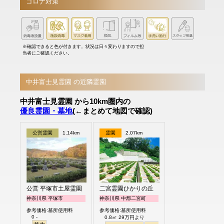
コロナ対策
※確認できると色が付きます。状況は日々変わりますので担
当者にご確認ください。
中井富士見霊園 の近隣霊園
中井富士見霊園 から10km圏内の
優良霊園・墓地
(←まとめて地図で確認)
公営霊園
1.14km
霊園
2.07km
公営 平塚市土屋霊園
二宮霊園ひかりの丘
神奈川県 平塚市
神奈川県 中郡二宮町
参考価格:墓所使用料
参考価格:墓所使用料
0 -
0.8㎡ 29万円より