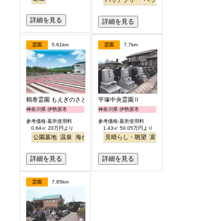
バリアフリー
ペット
詳細を見る
詳細を見る
霊園
5.61km
霊園
7.7km
鶴巻霊園 もえぎのさと
平塚中央霊園Ⅱ
神奈川県 伊勢原市
神奈川県 伊勢原市
参考価格:墓所使用料
参考価格:墓所使用料
0.64㎡ 20万円より
1.43㎡ 50.05万円より
公園墓地
温泉
海がみえる
見晴らし・眺望
ペット
富士山
徒歩
詳細を見る
詳細を見る
霊園
7.85km