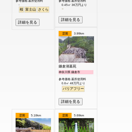
参考価格:墓所使用料
参考価格:墓所使用料
-
0.45㎡ 36万円より
桜
富士山
さくら
詳細を見る
詳細を見る
霊園
3.99km
鎌倉湖墓苑
神奈川県 鎌倉市
参考価格:墓所使用料
0.6㎡ 48万円より
バリアフリー
詳細を見る
霊園
5.18km
霊園
5.69km