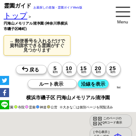
霊園ガイド
お墓探しの老舗・霊園ガイドWeb版
トップ
>
Menu
円海山メモリアル清浄園 (神奈川県横浜
市磯子区峰町)
→ 郵便番号を入れるだけで
資料請求できる霊園がすぐ
見つかります
list
横浜市磯子区 円海山メモリアル清浄園
霊園
寺院
霊廟
神道
公営
※大きな〇は個別ページを閲覧済み
このページの
QRコード表示
[ 中心表示 ]