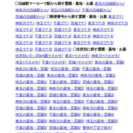
〇沿線駅マーカーで駅から探す霊園・墓地・お墓
東京の沿線駅から
神奈川の沿線駅から
埼玉の沿線駅から
千葉の沿線駅から
茨城の沿線駅から
〇郵便番号から探す霊園・墓地・お墓
東京で〒
神奈川で〒
埼玉で〒
千葉で〒
茨城で〒
東京で〒2
神奈川で〒2
埼玉で〒2
千葉で〒2
茨城で〒2
東京で〒3
神奈川で〒3
埼玉で〒3
千葉で〒3
茨城で〒3
東京で〒4
神奈川で〒4
埼玉で〒4
千葉で〒4
茨城で〒4
東京で〒5
神奈川で〒5
埼玉で〒5
千葉で〒5
茨城で〒5
〇住所別に探す霊園・墓地・お墓
住所別に5～25km圏でさがす
東京>でさがす
神奈川>でさがす
埼玉>でさがす
千葉>でさがす
茨城>でさがす
東京の墓地・霊園
神奈川の墓地・霊園
埼玉の墓地・霊園
千葉の墓地・霊園
茨城の墓地・霊園
東京の墓地・霊園1
神奈川の墓地・霊園1
埼玉の墓地・霊園1
千葉の墓地・霊園1
茨城の墓地・霊園1
東京の墓地・霊園2
神奈川の墓地・霊園2
埼玉の墓地・霊園2
千葉の墓地・霊園2
茨城の墓地・霊園2
東京の墓地・霊園3
神奈川の墓地・霊園3
埼玉の墓地・霊園3
千葉の墓地・霊園3
茨城の墓地・霊園3
東京の墓地・霊園4
神奈川の墓地・霊園4
埼玉の墓地・霊園4
千葉の墓地・霊園4
茨城の墓地・霊園4
東京の墓地・霊園5
神奈川の墓地・霊園5
埼玉の墓地・霊園5
千葉の墓地・霊園5
茨城の墓地・霊園5
番地や丁目で探す