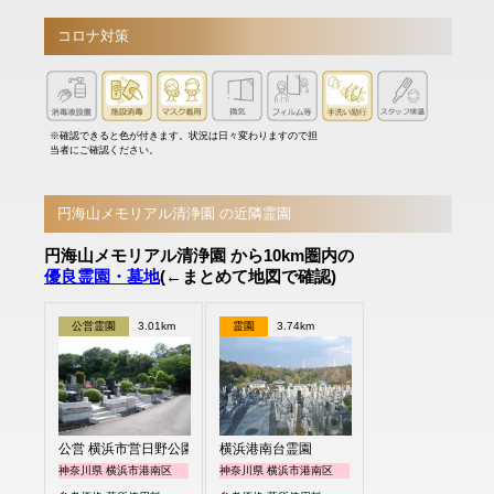
コロナ対策
※確認できると色が付きます。状況は日々変わりますので担
当者にご確認ください。
円海山メモリアル清浄園 の近隣霊園
円海山メモリアル清浄園 から10km圏内の
優良霊園・墓地
(←まとめて地図で確認)
公営霊園
3.01km
霊園
3.74km
公営 横浜市営日野公園墓地
横浜港南台霊園
神奈川県 横浜市港南区
神奈川県 横浜市港南区