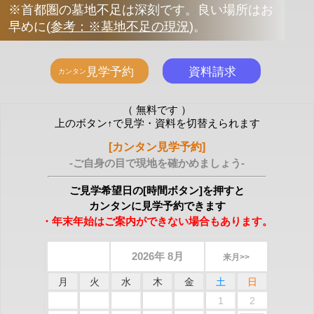
※首都圏の墓地不足は深刻です。良い場所はお
早めに
(
参考：※墓地不足の現況
)
。
（ 無料です ）
上のボタン↑で見学・資料を切替えられます
[カンタン見学予約]
-ご自身の目で現地を確かめましょう-
ご見学希望日の[時間ボタン]を押すと
カンタンに見学予約できます
・年末年始はご案内ができない場合もあります。
2026年 8月
来月>>
月
火
水
木
金
土
日
1
2