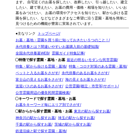
ます。 自宅近くのお墓を探したい、改葬したい、引っ越したい、建立
したい、建て替えたい、お墓の費用・価格・相場を知りたい、いいお
墓をみつけたい、 お墓の環境やアクセスを知りたい、駅から歩ける霊
園を探したい、などなどさまざまなご希望に沿う霊園・墓地を簡単に
見つけるための機能が豊富に実装されています。
●主なリンク
トップページ
お墓・墓地・霊園を買う前に知っておきたい５つのこと！
永代供養とは？間違いやすいお墓購入前の基礎知識
全国永代供養墓WEB
霊園ガイド特集記事
〇特徴で探す霊園・墓地・お墓
最近の明るいモダンな民営霊園
特集・駅から歩ける霊園・墓地
特集・コロナ対策のある霊園・墓地
ペットと入るお墓をさがす
永代供養のあるお墓をさがす
富士山の見えるお墓をさがす
海の見えるお墓をさがす
送迎バスのあるお墓をさがす
公営霊園(都立・市営等)サポート
公営霊園周辺の優良民間霊園検索
〇キーワードで探す霊園・墓地・お墓
お墓をキーワード毎にエリア別でさがす
〇駅からから探す霊園・墓地・お墓
東京の駅から探すお墓
神奈川の駅から探すお墓
埼玉の駅から探すお墓
千葉の駅から探すお墓
茨城の駅から探すお墓
鉄道沿線と駅で探す霊園・墓地