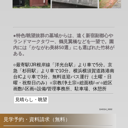
●特色/眺望抜群の墓域からは、遠く新宿副都心や
ランドマークタワー、鶴見翼橋などを一望で。園
内には「かながわ美林50選」にも選ばれた竹林が
ある。
○最寄駅/JR根岸線「洋光台駅」より車で5分。京
急「杉田駅」より車で10分。横浜横須賀道路港南
台ICより車で3分。無料送迎バス運行（土曜・日
曜・祝祭日のみ）○宗教/浄土宗○総面積/-㎡○総区
画数/-区画○設備/管理事務所、駐車場、休憩所
見晴らし・眺望
1140114_0002
見学予約・資料請求（無料）