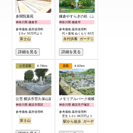
多聞院墓苑
鎌倉やすらぎの杜（ふれあいの碑）
神奈川県 鎌倉市
神奈川県 鎌倉市
参考価格:墓所使用料
参考価格:墓所使用料
2.0㎡ 50万円より
代々墓地 ぬくもり 60万円より
富士山
永代供養
ガーデニング
樹木葬
明るい
詳細を見る
詳細を見る
公営霊園
8.79km
霊園
8.82km
公営 横浜市営久保山墓地
メモリアルパーク南横浜
神奈川県 横浜市西区
神奈川県 横浜市戸塚区
参考価格:墓所使用料
参考価格:墓所使用料
-
芝生 1.2㎡ 96万円より
富士山
駅から徒歩
ガーデニング
バリアフリー