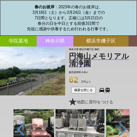
春のお彼岸
：2023年の春のお彼岸は、

3月18日（土）から3月24日（金）までの

7日間となります。正確には3月21日の

春分の日を中日とする前後3日間で

先祖に感謝や供養するため行われる行事です。
寺院墓地
神奈川県
横浜市磯子区
神奈川県 横浜市磯子区 峰町
円海山メモリアル
清浄園
墓所使用料
0.42㎡
62
万円より
概要を閉じる
地図に星印をつける