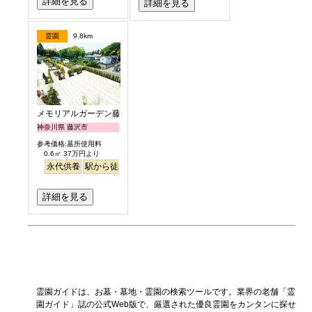
詳細を見る
詳細を見る
霊園
9.8km
メモリアルガーデン藤沢第2霊園
神奈川県 藤沢市
参考価格:墓所使用料
0.6㎡ 37万円より
永代供養
駅から徒歩
ペット
富士山
詳細を見る
霊園ガイドは、お墓・墓地・霊園の検索ツールです。業界の老舗「霊
園ガイド」誌の公式Web版で、厳選された優良霊園をカンタンに探せ