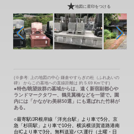
地図に星印をつける
(※参考: 上の地図の中心 鎌倉やすらぎの杜（ふれあいの
碑） からこの墓地への直線距離は 約 5.69 Kmです)
●特色/眺望抜群の墓域からは、遠く新宿副都心や
ランドマークタワー、鶴見翼橋などを一望で。園
内には「かながわ美林50選」にも選ばれた竹林が
ある。
○最寄駅/JR根岸線「洋光台駅」より車で5分。京
急「杉田駅」より車で10分。横浜横須賀道路港南
台ICより車で3分。無料送迎バス運行（土曜・日