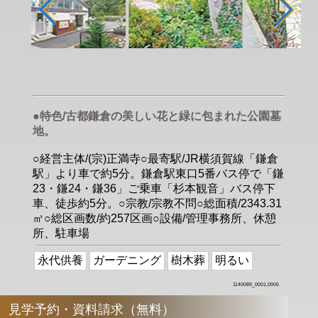
●特色/古都鎌倉の美しい花と緑に包まれた公園墓
地。
○経営主体/(宗)正満寺○最寄駅/JR横須賀線「鎌倉
駅」より車で約5分。鎌倉駅東口5番バス停で「鎌
23・鎌24・鎌36」ご乗車「杉本観音」バス停下
車、徒歩約5分。○宗教/宗教不問○総面積/2343.31
㎡○総区画数/約257区画○設備/管理事務所、休憩
所、駐車場
永代供養
ガーデニング
樹木葬
明るい
1140089_0001,0005
見学予約・資料請求（無料）