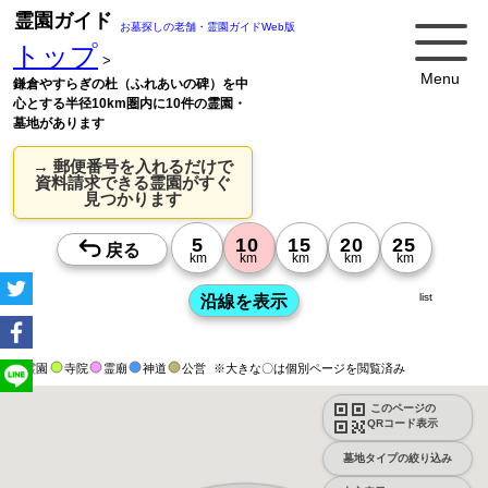
霊園ガイド
お墓探しの老舗・霊園ガイドWeb版
トップ
>
Menu
鎌倉やすらぎの杜（ふれあいの碑）を中
心とする半径10km圏内に10件の霊園・
墓地があります
→ 郵便番号を入れるだけで
資料請求できる霊園がすぐ
見つかります
list
霊園
寺院
霊廟
神道
公営
※大きな〇は個別ページを閲覧済み
このページの
QRコード表示
墓地タイプの絞り込み