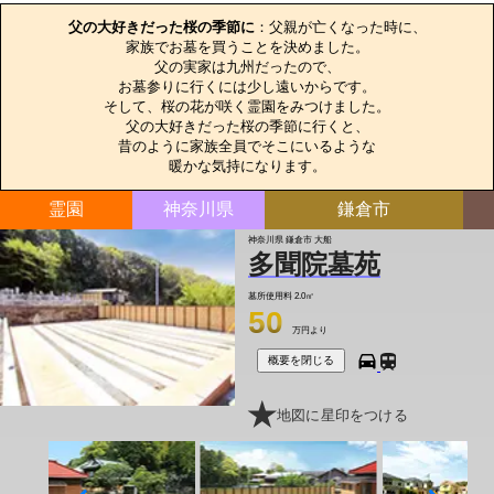
父の大好きだった桜の季節に
：父親が亡くなった時に、

家族でお墓を買うことを決めました。

父の実家は九州だったので、

お墓参りに行くには少し遠いからです。

そして、桜の花が咲く霊園をみつけました。

父の大好きだった桜の季節に行くと、

昔のように家族全員でそこにいるような

暖かな気持になります。
霊園
神奈川県
鎌倉市
神奈川県 鎌倉市 大船
多聞院墓苑
墓所使用料
2.0㎡
50
万円より
概要を閉じる
地図に星印をつける