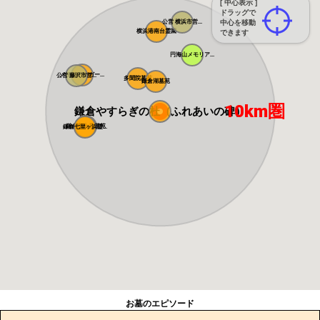
[ 中心表示 ]
ドラッグで
公営 横浜市営...
中心を移動
横浜港南台霊園
できます
円海山メモリア...
メモリアルガー...
公営 藤沢市営...
多聞院墓苑
鎌倉湖墓苑
10km圏
鎌倉やすらぎの杜（ふれあいの碑）
鎌倉富士見墓苑
鎌倉七里ヶ浜霊...
お墓のエピソード