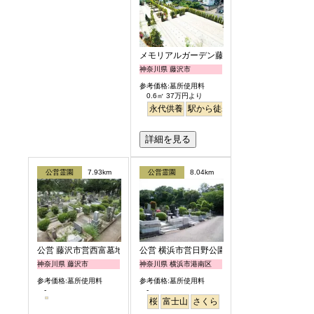
メモリアルガーデン藤沢第2霊園
神奈川県 藤沢市
参考価格:墓所使用料
0.6㎡ 37万円より
永代供養
駅から徒歩
ペット
富士山
詳細を見る
公営霊園
7.93km
公営霊園
8.04km
公営 藤沢市営西富墓地
公営 横浜市営日野公園墓地
神奈川県 藤沢市
神奈川県 横浜市港南区
参考価格:墓所使用料
参考価格:墓所使用料
-
-
桜
富士山
さくら