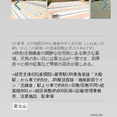
(※参考: 上の地図の中心 鎌倉やすらぎの杜（ふれあいの
碑） からこの墓地への直線距離は 約 3.5 Kmです)
●特色/古都鎌倉の閑静な住宅街にある希少な墓
域。天気の良い日には富士山が一望でき、四季
折々に桜や紅葉など季節の花木が楽しめる。
○経営主体/(宗)多聞院○最寄駅/JR東海道線「大船
駅」から車で約5分。JR横須賀線・湘南新宿ライ
ン「北鎌倉」駅より車で約6分○宗教/宗教不問○総
面積/691㎡○総区画数/約600区画○設備/管理事務
所、法要施設、駐車場
富士山
1140090_0005