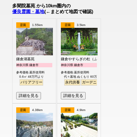
多聞院墓苑 から10km圏内の
優良霊園・墓地
(←まとめて地図で確認)
霊園
1.55km
霊園
3.5km
鎌倉湖墓苑
鎌倉やすらぎの杜（ふれあいの碑）
神奈川県 鎌倉市
神奈川県 鎌倉市
参考価格:墓所使用料
参考価格:墓所使用料
0.6㎡ 48万円より
代々墓地 ぬくもり 60万円より
バリアフリー
永代供養
ガーデニング
樹木葬
明るい
詳細を見る
詳細を見る
霊園
4.38km
霊園
4.9km