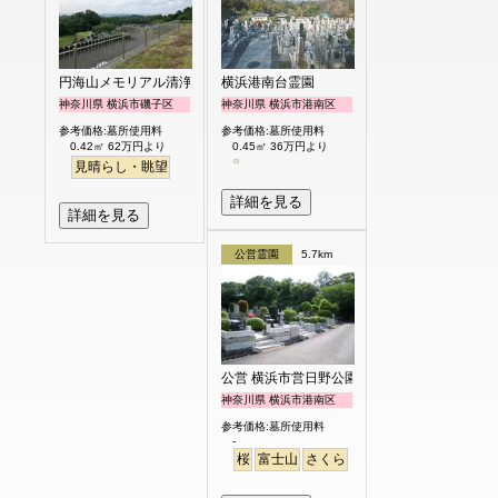
円海山メモリアル清浄園
横浜港南台霊園
神奈川県 横浜市磯子区
神奈川県 横浜市港南区
参考価格:墓所使用料
参考価格:墓所使用料
0.42㎡ 62万円より
0.45㎡ 36万円より
見晴らし・眺望
詳細を見る
詳細を見る
公営霊園
5.7km
公営 横浜市営日野公園墓地
神奈川県 横浜市港南区
参考価格:墓所使用料
-
桜
富士山
さくら