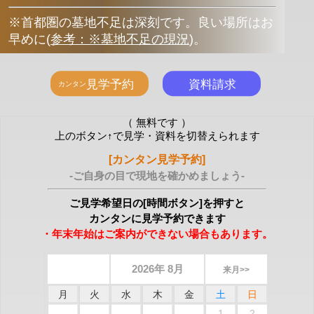
※首都圏の墓地不足は深刻です。良い場所はお
早めに
(
参考：※墓地不足の現況
)
。
（ 無料です ）
上のボタン↑で見学・資料を切替えられます
[カンタン見学予約]
-ご自身の目で現地を確かめましょう-
ご見学希望日の[時間ボタン]を押すと
カンタンに見学予約できます
・年末年始はご案内ができない場合もあります。
2026年 8月
来月>>
月
火
水
木
金
土
日
1
2