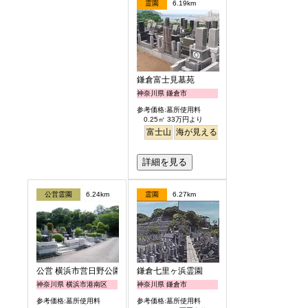
霊園
6.19km
鎌倉富士見墓苑
神奈川県 鎌倉市
参考価格:墓所使用料
0.25㎡ 33万円より
富士山
海が見える
駅から徒歩
詳細を見る
公営霊園
6.24km
霊園
6.27km
公営 横浜市営日野公園墓地
鎌倉七里ヶ浜霊園
神奈川県 横浜市港南区
神奈川県 鎌倉市
参考価格:墓所使用料
参考価格:墓所使用料