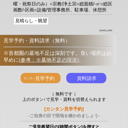
曜・祝祭日のみ）○宗教/浄土宗○総面積/-㎡○総区
画数/-区画○設備/管理事務所、駐車場、休憩所
見晴らし・眺望
1140114_0002
見学予約・資料請求（無料）
※首都圏の墓地不足は深刻です。良い場所はお
早めに
(
参考：※墓地不足の現況
)
。
（ 無料です ）
上のボタン↑で見学・資料を切替えられます
[カンタン見学予約]
-ご自身の目で現地を確かめましょう-
ご見学希望日の[時間ボタン]を押すと