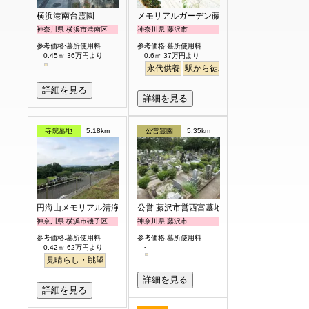
横浜港南台霊園
メモリアルガーデン藤沢第2霊園
神奈川県 横浜市港南区
神奈川県 藤沢市
参考価格:墓所使用料
参考価格:墓所使用料
0.45㎡ 36万円より
0.6㎡ 37万円より
永代供養
駅から徒歩
ペット
富士山
詳細を見る
詳細を見る
寺院墓地
5.18km
公営霊園
5.35km
円海山メモリアル清浄園
公営 藤沢市営西富墓地
神奈川県 横浜市磯子区
神奈川県 藤沢市
参考価格:墓所使用料
参考価格:墓所使用料
-
0.42㎡ 62万円より
見晴らし・眺望
詳細を見る
詳細を見る