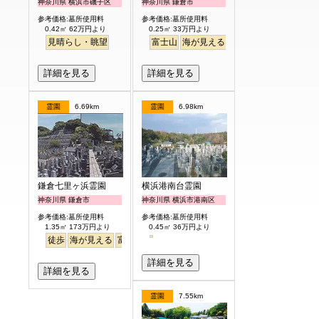
神奈川県 横浜市磯子区
神奈川県 鎌倉市
参考価格:墓所使用料
参考価格:墓所使用料
0.42㎡ 62万円より
0.25㎡ 33万円より
見晴らし・眺望
富士山
海が見える
駅から徒歩
詳細を見る
詳細を見る
霊園
6.69km
霊園
6.98km
鎌倉七里ヶ浜霊園
横浜港南台霊園
神奈川県 鎌倉市
神奈川県 横浜市港南区
参考価格:墓所使用料
参考価格:墓所使用料
1.35㎡ 173万円より
0.45㎡ 36万円より
徒歩
海が見える
富士山
詳細を見る
詳細を見る
霊園
7.55km