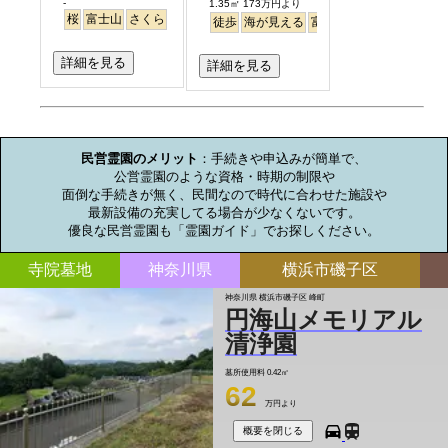
-
1.35㎡ 173万円より
桜
富士山
さくら
徒歩
海が見える
富士山
詳細を見る
詳細を見る
お墓のミニ知識
民営霊園のメリット
：手続きや申込みが簡単で、

公営霊園のような資格・時期の制限や

面倒な手続きが無く、民間なので時代に合わせた施設や

最新設備の充実してる場合が少なくないです。

優良な民営霊園も「霊園ガイド」でお探しください。
寺院墓地
神奈川県
横浜市磯子区
神奈川県 横浜市磯子区 峰町
円海山メモリアル
清浄園
墓所使用料
0.42㎡
62
万円より
概要を閉じる