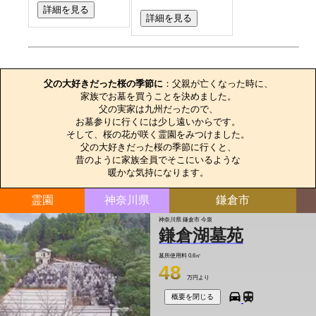
詳細を見る
詳細を見る
お墓のエピソード
父の大好きだった桜の季節に
：父親が亡くなった時に、

家族でお墓を買うことを決めました。

父の実家は九州だったので、

お墓参りに行くには少し遠いからです。

そして、桜の花が咲く霊園をみつけました。

父の大好きだった桜の季節に行くと、

昔のように家族全員でそこにいるような

暖かな気持になります。
霊園
神奈川県
鎌倉市
神奈川県 鎌倉市 今泉
鎌倉湖墓苑
墓所使用料
0.6㎡
48
万円より
概要を閉じる