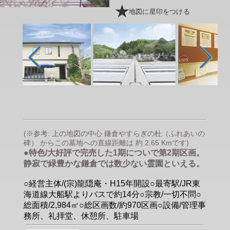
地図に星印をつける
(※参考: 上の地図の中心 鎌倉やすらぎの杜（ふれあいの
碑） からこの墓地への直線距離は 約 2.65 Kmです)
●特色/大好評で完売した1期についで第2期区画。
静寂で緑豊かな鎌倉では数少ない霊園といえる。
○経営主体/(宗)龍隠庵・H15年開設○最寄駅/JR東
海道線大船駅よりバスで約14分○宗教/一切不問○
総面積/2,984㎡○総区画数/約970区画○設備/管理事
務所、礼拝堂、休憩所、駐車場