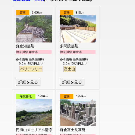
霊園
2.65km
霊園
3.5km
鎌倉湖墓苑
多聞院墓苑
神奈川県 鎌倉市
神奈川県 鎌倉市
参考価格:墓所使用料
参考価格:墓所使用料
0.6㎡ 48万円より
2.0㎡ 50万円より
バリアフリー
富士山
詳細を見る
詳細を見る
寺院墓地
5.69km
霊園
6.64km
円海山メモリアル清浄園
鎌倉富士見墓苑