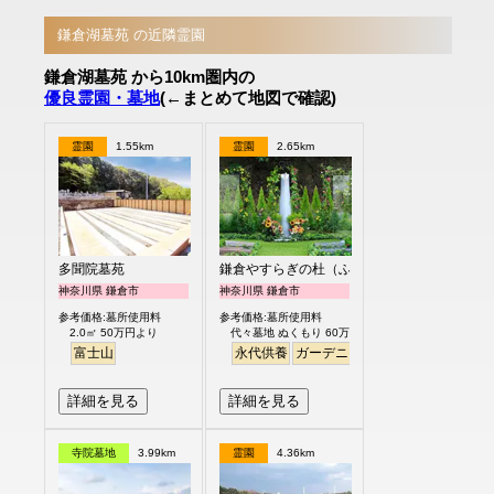
鎌倉湖墓苑 の近隣霊園
鎌倉湖墓苑 から10km圏内の
優良霊園・墓地
(←まとめて地図で確認)
霊園
1.55km
霊園
2.65km
多聞院墓苑
鎌倉やすらぎの杜（ふれあいの碑）
神奈川県 鎌倉市
神奈川県 鎌倉市
参考価格:墓所使用料
参考価格:墓所使用料
2.0㎡ 50万円より
代々墓地 ぬくもり 60万円より
富士山
永代供養
ガーデニング
樹木葬
明るい
詳細を見る
詳細を見る
寺院墓地
3.99km
霊園
4.36km