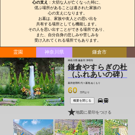
心の支え
：大切な人が亡くなった時に、

偲ぶ場所があることは遺された家族の

心の支えになります。

お墓は、家族や友人との思い出を

共有する場所としても機能します。

その人を思い出すことができる場所であり、

また、自分自身の悲しみや苦しみを

受け入れてくれる場所でもあります。
霊園
神奈川県
鎌倉市
神奈川県 鎌倉市 浄明寺
鎌倉やすらぎの杜
（ふれあいの碑）
墓所使用料
代々墓地 ぬくもり
60
万円より
概要を閉じる
地図に星印をつける