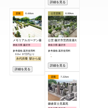
詳細を見る
霊園
6.44km
公営霊園
6.89km
メモリアルガーデン藤沢第2霊園
公営 藤沢市営西富墓地
神奈川県 藤沢市
神奈川県 藤沢市
参考価格:墓所使用料
参考価格:墓所使用料
-
0.6㎡ 37万円より
永代供養
駅から徒歩
ペット
富士山
詳細を見る
詳細を見る
霊園
7.22km
鎌倉富士見墓苑