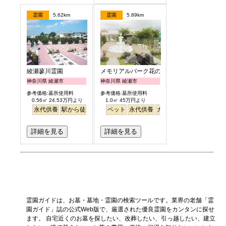
霊園
5.62km
霊園
5.89km
綾瀬蓼川霊園
メモリアルパーク花の郷聖地 相模大塚
神奈川県 綾瀬市
神奈川県 綾瀬市
参考価格:墓所使用料
参考価格:墓所使用料
0.56㎡ 24.53万円より
1.0㎡ 45万円より
永代供養
駅から徒歩
明るい
ペット
永代供養
ガーデニング
駅から徒
詳細を見る
詳細を見る
霊園ガイドは、お墓・墓地・霊園の検索ツールです。業界の老舗「霊
園ガイド」誌の公式Web版で、厳選された優良霊園をカンタンに探せ
ます。 自宅近くのお墓を探したい、改葬したい、引っ越したい、建立