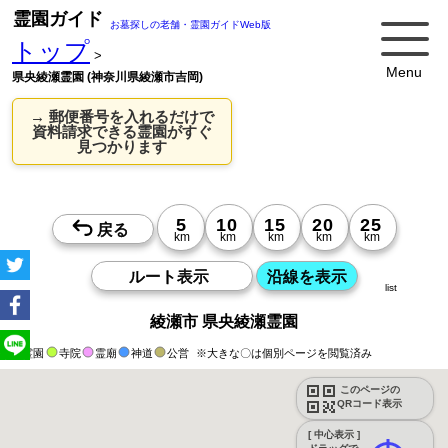
霊園ガイド
お墓探しの老舗・霊園ガイドWeb版
トップ
>
Menu
県央綾瀬霊園 (神奈川県綾瀬市吉岡)
→ 郵便番号を入れるだけで
資料請求できる霊園がすぐ
見つかります
list
綾瀬市 県央綾瀬霊園
霊園
寺院
霊廟
神道
公営
※大きな〇は個別ページを閲覧済み
このページの
QRコード表示
[ 中心表示 ]