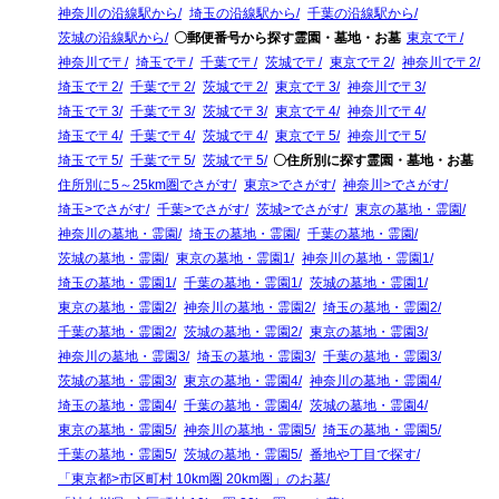
神奈川の沿線駅から
埼玉の沿線駅から
千葉の沿線駅から
茨城の沿線駅から
〇郵便番号から探す霊園・墓地・お墓
東京で〒
神奈川で〒
埼玉で〒
千葉で〒
茨城で〒
東京で〒2
神奈川で〒2
埼玉で〒2
千葉で〒2
茨城で〒2
東京で〒3
神奈川で〒3
埼玉で〒3
千葉で〒3
茨城で〒3
東京で〒4
神奈川で〒4
埼玉で〒4
千葉で〒4
茨城で〒4
東京で〒5
神奈川で〒5
埼玉で〒5
千葉で〒5
茨城で〒5
〇住所別に探す霊園・墓地・お墓
住所別に5～25km圏でさがす
東京>でさがす
神奈川>でさがす
埼玉>でさがす
千葉>でさがす
茨城>でさがす
東京の墓地・霊園
神奈川の墓地・霊園
埼玉の墓地・霊園
千葉の墓地・霊園
茨城の墓地・霊園
東京の墓地・霊園1
神奈川の墓地・霊園1
埼玉の墓地・霊園1
千葉の墓地・霊園1
茨城の墓地・霊園1
東京の墓地・霊園2
神奈川の墓地・霊園2
埼玉の墓地・霊園2
千葉の墓地・霊園2
茨城の墓地・霊園2
東京の墓地・霊園3
神奈川の墓地・霊園3
埼玉の墓地・霊園3
千葉の墓地・霊園3
茨城の墓地・霊園3
東京の墓地・霊園4
神奈川の墓地・霊園4
埼玉の墓地・霊園4
千葉の墓地・霊園4
茨城の墓地・霊園4
東京の墓地・霊園5
神奈川の墓地・霊園5
埼玉の墓地・霊園5
千葉の墓地・霊園5
茨城の墓地・霊園5
番地や丁目で探す
「東京都>市区町村 10km圏 20km圏」のお墓