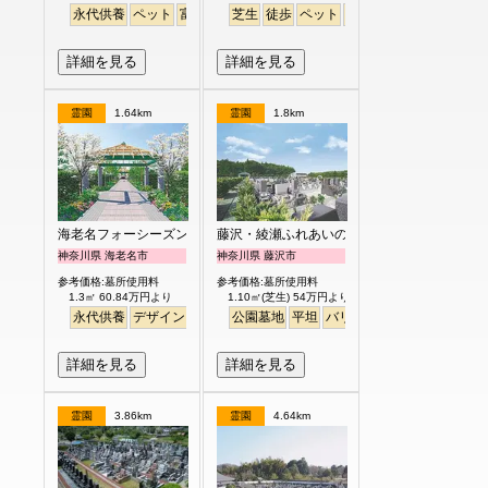
永代供養
ペット
富士山
芝生
徒歩
ペット
富士山
芝生
詳細を見る
詳細を見る
霊園
1.64km
霊園
1.8km
海老名フォーシーズンメモリアル
藤沢・綾瀬ふれあいの杜
神奈川県 海老名市
神奈川県 藤沢市
参考価格:墓所使用料
参考価格:墓所使用料
1.3㎡ 60.84万円より
1.10㎡(芝生) 54万円より
永代供養
デザイン
高級
公園墓地
公園墓地
明るい
平坦
バリアフリー
噴水
明るい
詳細を見る
詳細を見る
霊園
3.86km
霊園
4.64km