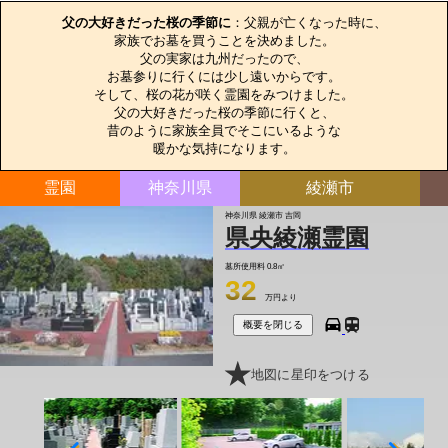
父の大好きだった桜の季節に
：父親が亡くなった時に、

家族でお墓を買うことを決めました。

父の実家は九州だったので、

お墓参りに行くには少し遠いからです。

そして、桜の花が咲く霊園をみつけました。

父の大好きだった桜の季節に行くと、

昔のように家族全員でそこにいるような

暖かな気持になります。
霊園
神奈川県
綾瀬市
神奈川県 綾瀬市 吉岡
県央綾瀬霊園
墓所使用料
0.8㎡
32
万円より
概要を閉じる
地図に星印をつける