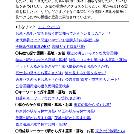
したい、建て替えたい、お墓の費用・価格・相場を知りたい、いいお
墓をみつけたい、 お墓の環境やアクセスを知りたい、駅から歩ける霊
園を探したい、などなどさまざまなご希望に沿う霊園・墓地を簡単に
見つけるための機能が豊富に実装されています。
●主なリンク
トップページ
お墓・墓地・霊園を買う前に知っておきたい５つのこと！
永代供養とは？間違いやすいお墓購入前の基礎知識
全国永代供養墓WEB
霊園ガイド特集記事
〇特徴で探す霊園・墓地・お墓
最近の明るいモダンな民営霊園
特集・駅から歩ける霊園・墓地
特集・コロナ対策のある霊園・墓地
ペットと入るお墓をさがす
永代供養のあるお墓をさがす
富士山の見えるお墓をさがす
海の見えるお墓をさがす
送迎バスのあるお墓をさがす
公営霊園(都立・市営等)サポート
公営霊園周辺の優良民間霊園検索
〇キーワードで探す霊園・墓地・お墓
お墓をキーワード毎にエリア別でさがす
〇駅からから探す霊園・墓地・お墓
東京の駅から探すお墓
神奈川の駅から探すお墓
埼玉の駅から探すお墓
千葉の駅から探すお墓
茨城の駅から探すお墓
鉄道沿線と駅で探す霊園・墓地
〇沿線駅マーカーで駅から探す霊園・墓地・お墓
東京の沿線駅から