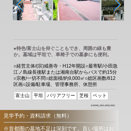
●特色/富士山を仰ぐこともでき、周囲の緑も豊
か。墓域は平坦で、車椅子での墓参にも便利。
○経営主体/(宗)戒善寺・H12年開設○最寄駅/小田急
江ノ島線長後駅または湘南台駅からバスで約15分
○宗教/一切不問○総面積/約9,000㎡○総区画数/812
区画○設備/駐車場、管理事務所、休憩所
富士山
平坦
バリアフリー
芝桜
ペット
1140058_0001,0005,0002
見学予約・資料請求（無料）
※首都圏の墓地不足は深刻です。良い場所はお