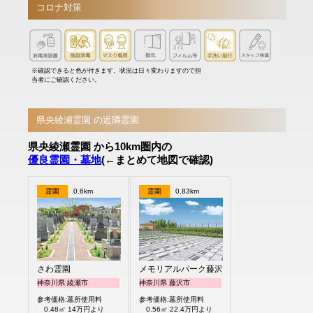
コロナ対策
※確認できると色が付きます。状況は日々変わりますので担
当者にご確認ください。
県央綾瀬霊園 の近隣霊園
県央綾瀬霊園 から10km圏内の
優良霊園・墓地
(←まとめて地図で確認)
霊園
0.6km
霊園
0.83km
さわ霊園
メモリアルパーク藤沢
神奈川県 綾瀬市
神奈川県 藤沢市
参考価格:墓所使用料
参考価格:墓所使用料
0.48㎡ 14万円より
0.56㎡ 22.4万円より