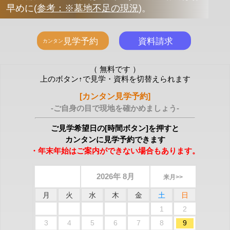
早めに
(
参考：※墓地不足の現況
)
。
（ 無料です ）
上のボタン↑で見学・資料を切替えられます
[カンタン見学予約]
-ご自身の目で現地を確かめましょう-
ご見学希望日の[時間ボタン]を押すと
カンタンに見学予約できます
・年末年始はご案内ができない場合もあります。
2026年 8月
来月>>
月
火
水
木
金
土
日
1
2
3
4
5
6
7
8
9