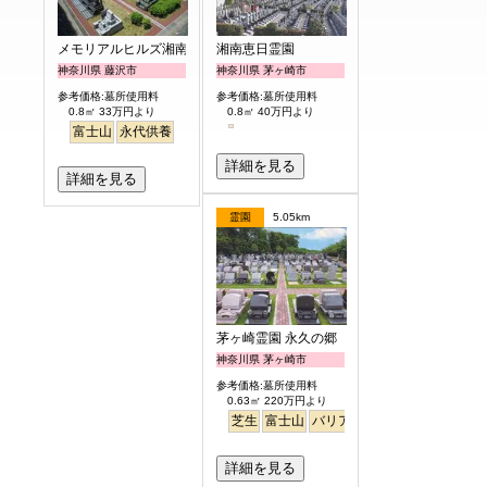
メモリアルヒルズ湘南
湘南恵日霊園
神奈川県 藤沢市
神奈川県 茅ヶ崎市
参考価格:墓所使用料
参考価格:墓所使用料
0.8㎡ 33万円より
0.8㎡ 40万円より
富士山
永代供養
詳細を見る
詳細を見る
霊園
5.05km
茅ヶ崎霊園 永久の郷
神奈川県 茅ヶ崎市
参考価格:墓所使用料
0.63㎡ 220万円より
芝生
富士山
バリアフリー
詳細を見る