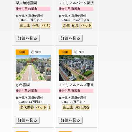
県央綾瀬霊園
メモリアルパーク藤沢
神奈川県 綾瀬市
神奈川県 藤沢市
参考価格:墓所使用料
参考価格:墓所使用料
0.8㎡ 32万円より
0.56㎡ 22.4万円より
富士山
平坦
バリアフリー
芝生
芝桜
徒歩
ペット
ペット
富士山
芝生
詳細を見る
詳細を見る
霊園
2.39km
霊園
3.37km
さわ霊園
メモリアルヒルズ湘南
神奈川県 綾瀬市
神奈川県 藤沢市
参考価格:墓所使用料
参考価格:墓所使用料
0.48㎡ 14万円より
0.8㎡ 33万円より
永代供養
ペット
富士山
富士山
永代供養
詳細を見る
詳細を見る