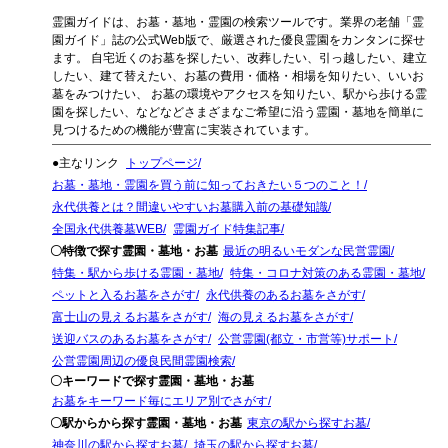
霊園ガイドは、お墓・墓地・霊園の検索ツールです。業界の老舗「霊
園ガイド」誌の公式Web版で、厳選された優良霊園をカンタンに探せ
ます。 自宅近くのお墓を探したい、改葬したい、引っ越したい、建立
したい、建て替えたい、お墓の費用・価格・相場を知りたい、いいお
墓をみつけたい、 お墓の環境やアクセスを知りたい、駅から歩ける霊
園を探したい、などなどさまざまなご希望に沿う霊園・墓地を簡単に
見つけるための機能が豊富に実装されています。
●主なリンク
トップページ
お墓・墓地・霊園を買う前に知っておきたい５つのこと！
永代供養とは？間違いやすいお墓購入前の基礎知識
全国永代供養墓WEB
霊園ガイド特集記事
〇特徴で探す霊園・墓地・お墓
最近の明るいモダンな民営霊園
特集・駅から歩ける霊園・墓地
特集・コロナ対策のある霊園・墓地
ペットと入るお墓をさがす
永代供養のあるお墓をさがす
富士山の見えるお墓をさがす
海の見えるお墓をさがす
送迎バスのあるお墓をさがす
公営霊園(都立・市営等)サポート
公営霊園周辺の優良民間霊園検索
〇キーワードで探す霊園・墓地・お墓
お墓をキーワード毎にエリア別でさがす
〇駅からから探す霊園・墓地・お墓
東京の駅から探すお墓
神奈川の駅から探すお墓
埼玉の駅から探すお墓