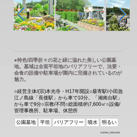
●特色/四季折々の花と緑に溢れた美しい公園墓
地。墓域は全面平坦地のバリアフリーで、法要・
会食の設備や駐車場が園内に完備されているのが
魅力。
○経営主体/(宗)本光寺・H17年開設○最寄駅/小田急
江ノ島線「長後駅」から車で10分。「湘南台駅」
から車で9分○宗教/不問○総面積/約7,600㎡○設備/
管理事務所、駐車場、休憩所
公園墓地
平坦
バリアフリー
噴水
明るい
1140044_0005,0002