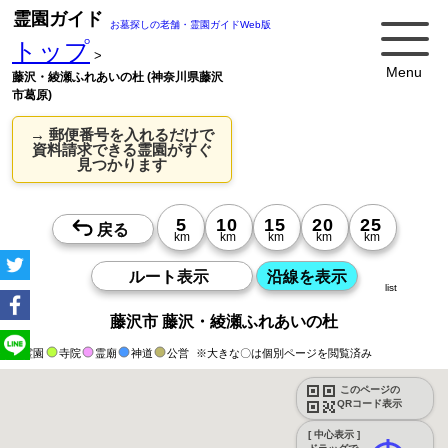
霊園ガイド
お墓探しの老舗・霊園ガイドWeb版
トップ
>
Menu
藤沢・綾瀬ふれあいの杜 (神奈川県藤沢
市葛原)
→ 郵便番号を入れるだけで
資料請求できる霊園がすぐ
見つかります
list
藤沢市 藤沢・綾瀬ふれあいの杜
霊園
寺院
霊廟
神道
公営
※大きな〇は個別ページを閲覧済み
このページの
QRコード表示
[ 中心表示 ]