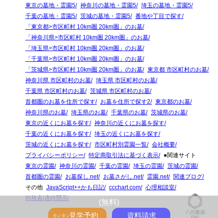
東京の墓地・霊園5
神奈川の墓地・霊園5
埼玉の墓地・霊園5
千葉の墓地・霊園5
茨城の墓地・霊園5
番地や丁目で探す
「東京都>市区町村 10km圏 20km圏」のお墓
「神奈川県>市区町村 10km圏 20km圏」のお墓
「埼玉県>市区町村 10km圏 20km圏」のお墓
「千葉県>市区町村 10km圏 20km圏」のお墓
「茨城県>市区町村 10km圏 20km圏」のお墓
東京都 市区町村のお墓
神奈川県 市区町村のお墓
埼玉県 市区町村のお墓
千葉県 市区町村のお墓
茨城県 市区町村のお墓
首都圏のお墓を住所で探す
お墓を住所で探す2
東京都のお墓
神奈川県のお墓
埼玉県のお墓
千葉県のお墓
茨城県のお墓
東京の近くにお墓を探す
神奈川の近くにお墓を探す
千葉の近くにお墓を探す
埼玉の近くにお墓を探す
茨城の近くにお墓を探す
市区町村別霊園一覧
会社概要
プライバシーポリシー
特定商取引法に基づく表示
●関連サイト
東京の霊園
神奈川の霊園
千葉の霊園
埼玉の霊園
茨城の霊園
首都圏の霊園
お墓探し.net
お墓さがし.net
霊園.net
関連ブログ
その他
JavaScript++かも日記
ccchart.com
心理相談室
IR検索|適時開示
(無料)