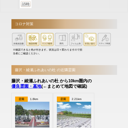
15時
コロナ対策
※確認できると色が付きます。状況は日々変わりますので担
当者にご確認ください。
藤沢・綾瀬ふれあいの杜 の近隣霊園
藤沢・綾瀬ふれあいの杜 から10km圏内の
優良霊園・墓地
(←まとめて地図で確認)
霊園
1.8km
霊園
2.21km