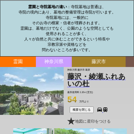
霊園と寺院墓地の違い
：寺院墓地は普通は、

寺院の境内にあり、墓地の整備管理は寺院が行います。

寺院墓地には、一般的に

そのお寺の檀家・信者が埋葬されます。

霊園は、墓地だけでなく、公園のような空間としても

使用されることが多く、

人々が自然と共に休むことができるという特長や

宗教宗派や資格などを

問わないところが多いです。
霊園
神奈川県
藤沢市
神奈川県 藤沢市 葛原
藤沢・綾瀬ふれあ
いの杜
墓所使用料
1.10㎡(芝生)
54
万円より
概要を閉じる
地図に星印をつける