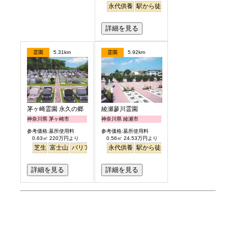
永代供養
駅から徒歩
詳細を見る
霊園
5.31km
霊園
5.92km
茅ヶ崎霊園 永久の郷
綾瀬蓼川霊園
神奈川県 茅ヶ崎市
神奈川県 綾瀬市
参考価格:墓所使用料
参考価格:墓所使用料
0.63㎡ 220万円より
0.56㎡ 24.53万円より
芝生
富士山
バリアフリー
永代供養
駅から徒歩
明るい
詳細を見る
詳細を見る