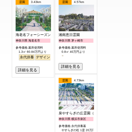
霊園
3.43km
霊園
4.57km
海老名フォーシーズンメモリアル
湘南恵日霊園
神奈川県 海老名市
神奈川県 茅ヶ崎市
参考価格:墓所使用料
参考価格:墓所使用料
1.3㎡ 60.84万円より
0.8㎡ 40万円より
永代供養
デザイン
高級
公園墓地
明るい
詳細を見る
詳細を見る
霊園
4.73km
泉やすらぎの丘霊園（永代供養墓）
神奈川県 横浜市泉区
参考価格:永代供養墓
やすらぎの杜 1霊 20万円