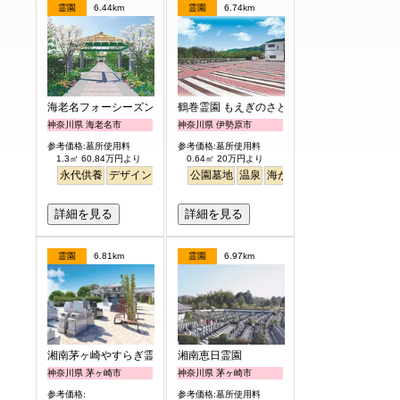
霊園
6.44km
霊園
6.74km
海老名フォーシーズンメモリアル
鶴巻霊園 もえぎのさと
神奈川県 海老名市
神奈川県 伊勢原市
参考価格:墓所使用料
参考価格:墓所使用料
1.3㎡ 60.84万円より
0.64㎡ 20万円より
永代供養
デザイン
高級
公園墓地
公園墓地
明るい
温泉
海がみえる
ペット
詳細を見る
詳細を見る
霊園
6.81km
霊園
6.97km
湘南茅ヶ崎やすらぎ霊園
湘南恵日霊園
神奈川県 茅ヶ崎市
神奈川県 茅ヶ崎市
参考価格:
参考価格:墓所使用料