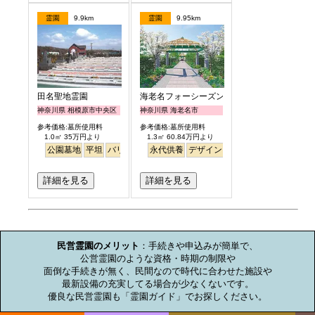
霊園
9.9km
霊園
9.95km
田名聖地霊園
海老名フォーシーズンメモリアル
神奈川県 相模原市中央区
神奈川県 海老名市
参考価格:墓所使用料
参考価格:墓所使用料
1.0㎡ 35万円より
1.3㎡ 60.84万円より
公園墓地
平坦
バリアフリー
永代供養
明るい
デザイン
高級
公園墓地
明るい
詳細を見る
詳細を見る
お墓のミニ知識
民営霊園のメリット
：手続きや申込みが簡単で、

公営霊園のような資格・時期の制限や

面倒な手続きが無く、民間なので時代に合わせた施設や

最新設備の充実してる場合が少なくないです。

優良な民営霊園も「霊園ガイド」でお探しください。