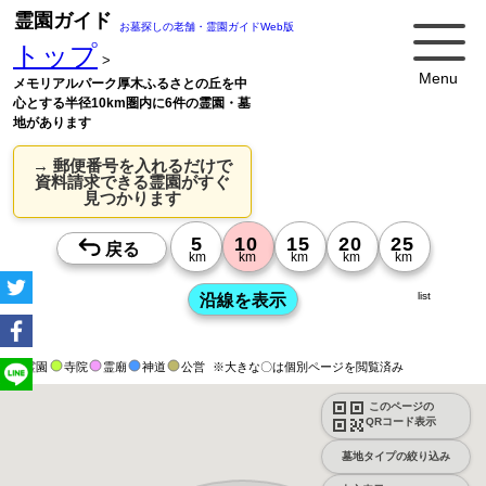
霊園ガイド
お墓探しの老舗・霊園ガイドWeb版
トップ
>
Menu
メモリアルパーク厚木ふるさとの丘を中
心とする半径10km圏内に6件の霊園・墓
地があります
→ 郵便番号を入れるだけで
資料請求できる霊園がすぐ
見つかります
list
霊園
寺院
霊廟
神道
公営
※大きな〇は個別ページを閲覧済み
このページの
QRコード表示
墓地タイプの絞り込み