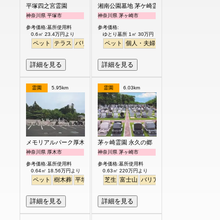
平塚四之宮霊園
湘南公園墓地 茅ケ崎霊園
神奈川県 平塚市
神奈川県 茅ヶ崎市
参考価格:墓所使用料
参考価格:
0.6㎡ 23.4万円より
ゆとり墓所 1㎡ 30万円
ペット
テラス
バリアフリー
ペット
明るい
個人・夫婦
永代供養
樹木葬
ガー
詳細を見る
詳細を見る
霊園
5.95km
霊園
6.03km
メモリアルパーク厚木ふるさとの丘
茅ヶ崎霊園 永久の郷
神奈川県 厚木市
神奈川県 茅ヶ崎市
参考価格:墓所使用料
参考価格:墓所使用料
0.64㎡ 18.56万円より
0.63㎡ 220万円より
ペット
樹木葬
平坦
芝生
富士山
バリアフリー
詳細を見る
詳細を見る