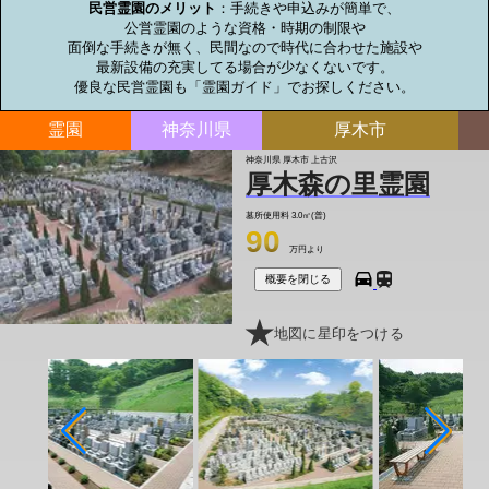
民営霊園のメリット
：手続きや申込みが簡単で、

公営霊園のような資格・時期の制限や

面倒な手続きが無く、民間なので時代に合わせた施設や

最新設備の充実してる場合が少なくないです。

優良な民営霊園も「霊園ガイド」でお探しください。
霊園
神奈川県
厚木市
神奈川県 厚木市 上古沢
厚木森の里霊園
墓所使用料
3.0㎡(普)
90
万円より
概要を閉じる
地図に星印をつける