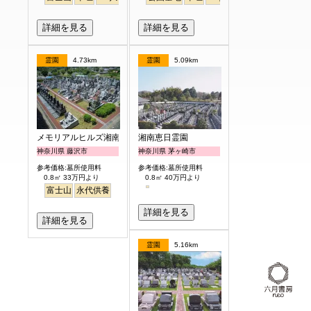
詳細を見る
詳細を見る
霊園
4.73km
霊園
5.09km
メモリアルヒルズ湘南
湘南恵日霊園
神奈川県 藤沢市
神奈川県 茅ヶ崎市
参考価格:墓所使用料
参考価格:墓所使用料
0.8㎡ 33万円より
0.8㎡ 40万円より
富士山
永代供養
詳細を見る
詳細を見る
霊園
5.16km