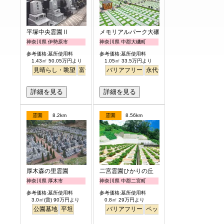
平塚中央霊園Ⅱ
メモリアルパーク大磯
神奈川県 伊勢原市
神奈川県 中郡大磯町
参考価格:墓所使用料
参考価格:墓所使用料
1.43㎡ 50.05万円より
1.05㎡ 33.5万円より
見晴らし・眺望
富士山
徒歩
バリアフリー
永代供養
ペット
芝生
詳細を見る
詳細を見る
霊園
8.2km
霊園
8.56km
厚木森の里霊園
二宮霊園ひかりの丘
神奈川県 厚木市
神奈川県 中郡二宮町
参考価格:墓所使用料
参考価格:墓所使用料
3.0㎡(普) 90万円より
0.8㎡ 29万円より
公園墓地
平坦
バリアフリー
ペット