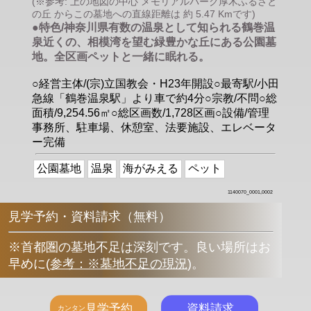
(※参考: 上の地図の中心 メモリアルパーク厚木ふるさと
の丘 からこの墓地への直線距離は 約 5.47 Kmです)
●特色/神奈川県有数の温泉として知られる鶴巻温
泉近くの、相模湾を望む緑豊かな丘にある公園墓
地。全区画ペットと一緒に眠れる。
○経営主体/(宗)立国教会・H23年開設○最寄駅/小田
急線「鶴巻温泉駅」より車で約4分○宗教/不問○総
面積/9,254.56㎡○総区画数/1,728区画○設備/管理
事務所、駐車場、休憩室、法要施設、エレベータ
ー完備
公園墓地
温泉
海がみえる
ペット
1140070_0001,0002
見学予約・資料請求（無料）
※首都圏の墓地不足は深刻です。良い場所はお
早めに
(
参考：※墓地不足の現況
)
。