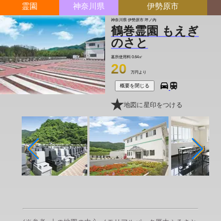
霊園
神奈川県
伊勢原市
神奈川県 伊勢原市 坪ノ内
鶴巻霊園 もえぎ
のさと
墓所使用料
0.64㎡
20
万円より
概要を閉じる
地図に星印をつける