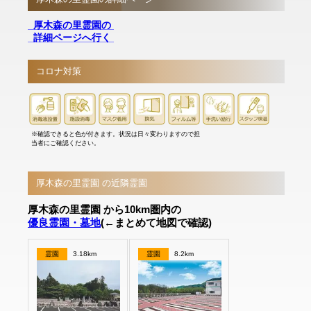
厚木森の里霊園の
詳細ページへ行く
コロナ対策
※確認できると色が付きます。状況は日々変わりますので担
当者にご確認ください。
厚木森の里霊園 の近隣霊園
厚木森の里霊園 から10km圏内の
優良霊園・墓地
(←まとめて地図で確認)
霊園
3.18km
霊園
8.2km