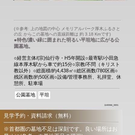
(※参考: 上の地図の中心 メモリアルパーク厚木ふるさと
の丘 からこの墓地への直線距離は 約 3.18 Kmです)
●特色/濃い緑に囲まれた明るい平坦地に広がる公
園墓地。
○経営主体/(宗)仙行寺・H5年開設○最寄駅/小田急
線本厚木駅から車で約15分○宗教/不問（キリスト
教以外）○総面積/約4,438㎡○総区画数/780区画○
残区画数/約50区画○設備/管理事務所、礼拝堂、休
憩所、駐車場
公園墓地
平坦
1140066_0001
見学予約・資料請求（無料）
※首都圏の墓地不足は深刻です。良い場所はお