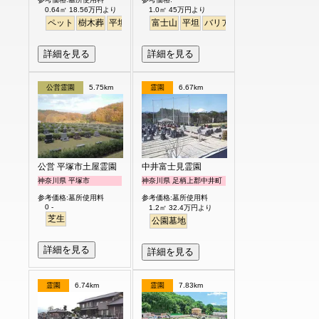
0.64㎡ 18.56万円より
1.0㎡ 45万円より
ペット
樹木葬
平坦
富士山
平坦
バリアフリー
詳細を見る
詳細を見る
公営霊園
5.75km
霊園
6.67km
公営 平塚市土屋霊園
中井富士見霊園
神奈川県 平塚市
神奈川県 足柄上郡中井町
参考価格:墓所使用料
参考価格:墓所使用料
0 -
1.2㎡ 32.4万円より
芝生
公園墓地
詳細を見る
詳細を見る
霊園
6.74km
霊園
7.83km