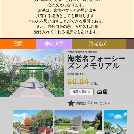
心の支えになります。

お墓は、家族や友人との思い出を

共有する場所としても機能します。

その人を思い出すことができる場所であり、

また、自分自身の悲しみや苦しみを

受け入れてくれる場所でもあります。
霊園
神奈川県
海老名市
神奈川県 海老名市 杉久保南
海老名フォーシー
ズンメモリアル
墓所使用料
1.3㎡
60.84
万円より
概要を閉じる
地図に星印をつける