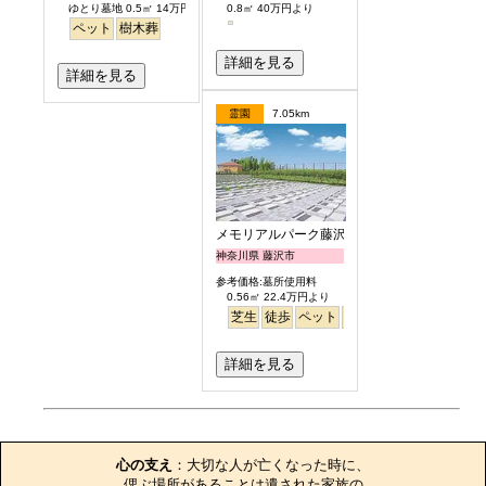
ゆとり墓地 0.5㎡ 14万円より
0.8㎡ 40万円より
ペット
樹木葬
詳細を見る
詳細を見る
霊園
7.05km
メモリアルパーク藤沢
神奈川県 藤沢市
参考価格:墓所使用料
0.56㎡ 22.4万円より
芝生
徒歩
ペット
富士山
芝生
詳細を見る
お墓のエピソード
心の支え
：大切な人が亡くなった時に、

偲ぶ場所があることは遺された家族の
