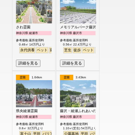
さわ霊園
メモリアルパーク藤沢
神奈川県 綾瀬市
神奈川県 藤沢市
参考価格:墓所使用料
参考価格:墓所使用料
0.48㎡ 14万円より
0.56㎡ 22.4万円より
永代供養
ペット
富士山
芝生
徒歩
ペット
富士山
芝生
詳細を見る
詳細を見る
霊園
1.64km
霊園
3.43km
県央綾瀬霊園
藤沢・綾瀬ふれあいの杜
神奈川県 綾瀬市
神奈川県 藤沢市
参考価格:墓所使用料
参考価格:墓所使用料
0.8㎡ 32万円より
1.10㎡(芝生) 54万円より
富士山
平坦
バリアフリー
公園墓地
芝桜
ペット
平坦
バリアフリー
噴水
明るい