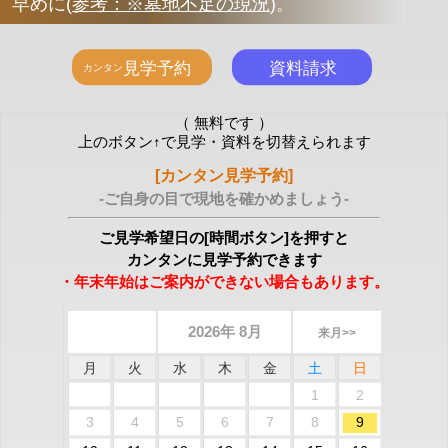
早めに
(
参考：※墓地不足の現況
)
。
（ 無料です ）
上のボタン↑で見学・資料を切替えられます
[カンタン見学予約]
-ご自身の目で現地を確かめましょう-
ご見学希望日の[時間ボタン]を押すと
カンタンに見学予約できます
・年末年始はご案内ができない場合もあります。
2026年 8月
来月>>
月
火
水
木
金
土
日
1
2
3
4
5
6
7
8
9