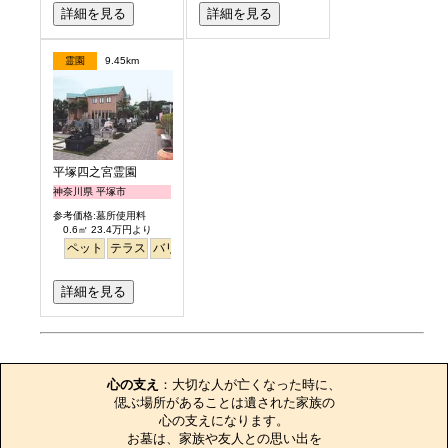
詳細を見る
詳細を見る
霊園
9.45km
平塚四之宮霊園
神奈川県 平塚市
参考価格:墓所使用料
0.6㎡ 23.4万円より
ペット
テラス
バリアフリー
明るい
詳細を見る
お墓のエピソード
心の支え
：大切な人が亡くなった時に、

偲ぶ場所があることは遺された家族の

心の支えになります。

お墓は、家族や友人との思い出を
