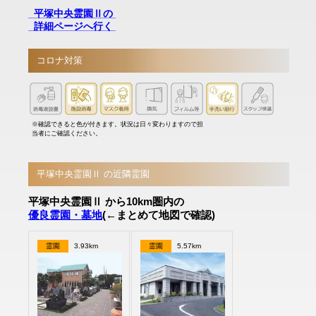
平塚中央霊園Ⅱの
詳細ページへ行く
コロナ対策
※確認できると色が付きます。状況は日々変わりますので担
当者にご確認ください。
平塚中央霊園Ⅱ の近隣霊園
平塚中央霊園Ⅱ から10km圏内の
優良霊園・墓地
(←まとめて地図で確認)
霊園
3.93km
霊園
5.57km