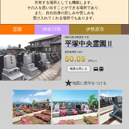
共有する場所としても機能します。

その人を思い出すことができる場所であり、

また、自分自身の悲しみや苦しみを

受け入れてくれる場所でもあります。
霊園
神奈川県
伊勢原市
神奈川県 伊勢原市 下谷
平塚中央霊園Ⅱ
墓所使用料
1.43㎡
50.05
万円より
概要を閉じる
地図に星印をつける