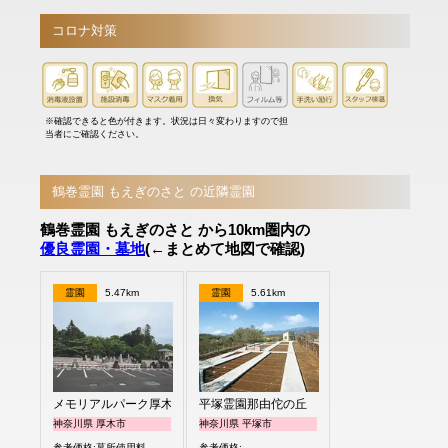
コロナ対策
※確認できると色が付きます。状況は日々変わりますので担
当者にご確認ください。
鶴巻霊園 もえぎのさと の近隣霊園
鶴巻霊園 もえぎのさと から10km圏内の
優良霊園・墓地
(←まとめて地図で確認)
霊園
5.47km
霊園
5.61km
メモリアルパーク厚木ふるさとの丘
平塚霊園那由佗の丘
神奈川県 厚木市
神奈川県 平塚市
参考価格:墓所使用料
参考価格: