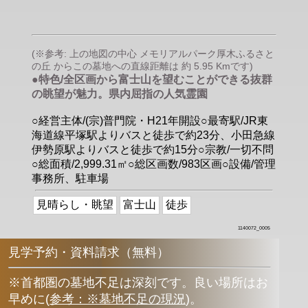
(※参考: 上の地図の中心 メモリアルパーク厚木ふるさと
の丘 からこの墓地への直線距離は 約 5.95 Kmです)
●特色/全区画から富士山を望むことができる抜群
の眺望が魅力。県内屈指の人気霊園
○経営主体/(宗)普門院・H21年開設○最寄駅/JR東
海道線平塚駅よりバスと徒歩で約23分、小田急線
伊勢原駅よりバスと徒歩で約15分○宗教/一切不問
○総面積/2,999.31㎡○総区画数/983区画○設備/管理
事務所、駐車場
見晴らし・眺望
富士山
徒歩
1140072_0005
見学予約・資料請求（無料）
※首都圏の墓地不足は深刻です。良い場所はお
早めに
(
参考：※墓地不足の現況
)
。