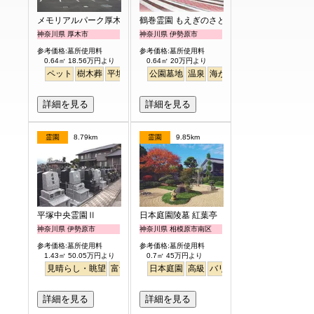
メモリアルパーク厚木ふるさとの丘
鶴巻霊園 もえぎのさと
神奈川県 厚木市
神奈川県 伊勢原市
参考価格:墓所使用料
参考価格:墓所使用料
0.64㎡ 18.56万円より
0.64㎡ 20万円より
ペット
樹木葬
平坦
公園墓地
温泉
海がみえる
ペット
詳細を見る
詳細を見る
霊園
8.79km
霊園
9.85km
平塚中央霊園Ⅱ
日本庭園陵墓 紅葉亭
神奈川県 伊勢原市
神奈川県 相模原市南区
参考価格:墓所使用料
参考価格:墓所使用料
1.43㎡ 50.05万円より
0.7㎡ 45万円より
見晴らし・眺望
富士山
徒歩
日本庭園
高級
バリアフリー
明るい
詳細を見る
詳細を見る