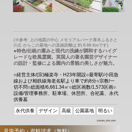
(※参考: 上の地図の中心 メモリアルパーク厚木ふるさと
の丘 からこの墓地への直線距離は 約 8.88 Kmです)
●特色/伝統の重みと現代の洗練が調和するハイグ
レードな欧風霊園。英国人の著名園芸デザイナー
の設計・監修による園内の景観の美しさが魅力。
○経営主体/(宗)極楽寺・H23年開設○最寄駅/小田急
線および相鉄線海老名駅より車で約8分○宗教/一
切不問○総面積/6,661.34㎡○総区画数/1,573区画○
設備/管理事務所、駐車場、休憩所、合祀墓、永代
供養墓
永代供養
デザイン
高級
公園墓地
明るい
1140069_0001,0005
見学予約・資料請求（無料）