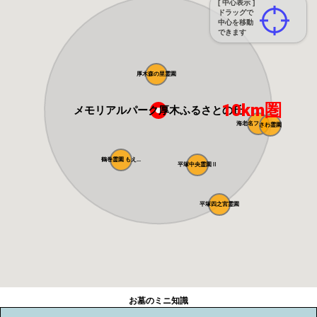
[ 中心表示 ]
ドラッグで
中心を移動
できます
厚木森の里霊園
10km圏
メモリアルパーク厚木ふるさとの丘
海老名フォーシ...
さわ霊園
鶴巻霊園 もえ...
平塚中央霊園Ⅱ
平塚四之宮霊園
お墓のミニ知識