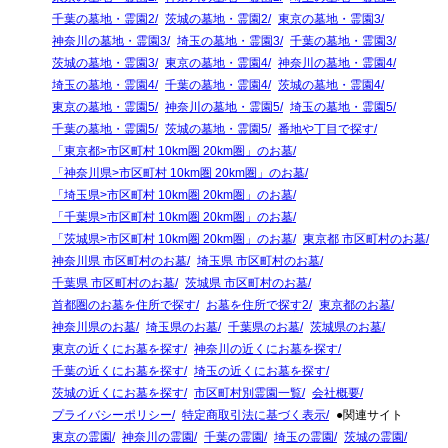
千葉の墓地・霊園2
茨城の墓地・霊園2
東京の墓地・霊園3
神奈川の墓地・霊園3
埼玉の墓地・霊園3
千葉の墓地・霊園3
茨城の墓地・霊園3
東京の墓地・霊園4
神奈川の墓地・霊園4
埼玉の墓地・霊園4
千葉の墓地・霊園4
茨城の墓地・霊園4
東京の墓地・霊園5
神奈川の墓地・霊園5
埼玉の墓地・霊園5
千葉の墓地・霊園5
茨城の墓地・霊園5
番地や丁目で探す
「東京都>市区町村 10km圏 20km圏」のお墓
「神奈川県>市区町村 10km圏 20km圏」のお墓
「埼玉県>市区町村 10km圏 20km圏」のお墓
「千葉県>市区町村 10km圏 20km圏」のお墓
「茨城県>市区町村 10km圏 20km圏」のお墓
東京都 市区町村のお墓
神奈川県 市区町村のお墓
埼玉県 市区町村のお墓
千葉県 市区町村のお墓
茨城県 市区町村のお墓
首都圏のお墓を住所で探す
お墓を住所で探す2
東京都のお墓
神奈川県のお墓
埼玉県のお墓
千葉県のお墓
茨城県のお墓
東京の近くにお墓を探す
神奈川の近くにお墓を探す
千葉の近くにお墓を探す
埼玉の近くにお墓を探す
茨城の近くにお墓を探す
市区町村別霊園一覧
会社概要
プライバシーポリシー
特定商取引法に基づく表示
●関連サイト
東京の霊園
神奈川の霊園
千葉の霊園
埼玉の霊園
茨城の霊園