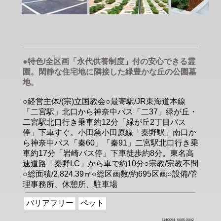
●特色/全区画「永代供養制度」付の安心できる霊
園。閑静な住宅地に隣接した緑豊かな丘の公園墓
地。
○経営主体/(宗)立国教会○最寄駅/JR東海道本線
「二宮駅」北口から神奈中バス「二37」緑が丘・
二宮駅北口行き乗車約12分「緑が丘2丁目バス
停」下車すぐ。小田急小田原線「秦野駅」南口か
ら神奈中バス「秦60」「秦91」二宮駅北口行き乗
車約17分「岩崎バス停」下車徒歩約8分。東名高
速道路「秦野I.C」から車で約10分○宗教/宗教不問
○総面積/2,824.39㎡○総区画数/約695区画○設備/管
理事務所、休憩所、駐車場
バリアフリー
ペット
1140094_0005,0002