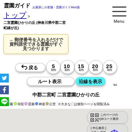
霊園ガイド
お墓探しの老舗・霊園ガイドWeb版
トップ
>
Menu
二宮霊園ひかりの丘 (神奈川県中郡二宮
町緑が丘)
→ 郵便番号を入れるだけで
資料請求できる霊園がすぐ
見つかります
list
中郡二宮町 二宮霊園ひかりの丘
霊園
寺院
霊廟
神道
公営
※大きな〇は個別ページを閲覧済み
このページの
QRコード表示
[ 中心表示 ]