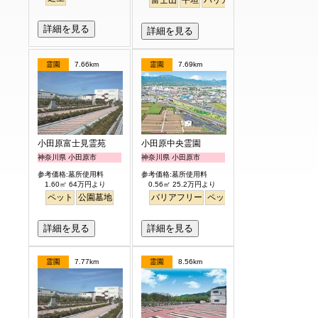
詳細を見る
詳細を見る
霊園
7.66km
霊園
7.69km
小田原富士見霊苑
小田原中央霊園
神奈川県 小田原市
神奈川県 小田原市
参考価格:墓所使用料
参考価格:墓所使用料
1.60㎡ 64万円より
0.56㎡ 25.2万円より
ペット
公園墓地
バリアフリー
ペット
永代供養
富士山
詳細を見る
詳細を見る
霊園
7.77km
霊園
8.56km