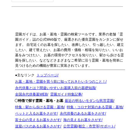
霊園ガイドは、お墓・墓地・霊園の検索ツールです。業界の老舗「霊
園ガイド」誌の公式Web版で、厳選された優良霊園をカンタンに探せ
ます。 自宅近くのお墓を探したい、改葬したい、引っ越したい、建立
したい、建て替えたい、お墓の費用・価格・相場を知りたい、いいお
墓をみつけたい、 お墓の環境やアクセスを知りたい、駅から歩ける霊
園を探したい、などなどさまざまなご希望に沿う霊園・墓地を簡単に
見つけるための機能が豊富に実装されています。
●主なリンク
トップページ
お墓・墓地・霊園を買う前に知っておきたい５つのこと！
永代供養とは？間違いやすいお墓購入前の基礎知識
全国永代供養墓WEB
霊園ガイド特集記事
〇特徴で探す霊園・墓地・お墓
最近の明るいモダンな民営霊園
特集・駅から歩ける霊園・墓地
特集・コロナ対策のある霊園・墓地
ペットと入るお墓をさがす
永代供養のあるお墓をさがす
富士山の見えるお墓をさがす
海の見えるお墓をさがす
送迎バスのあるお墓をさがす
公営霊園(都立・市営等)サポート