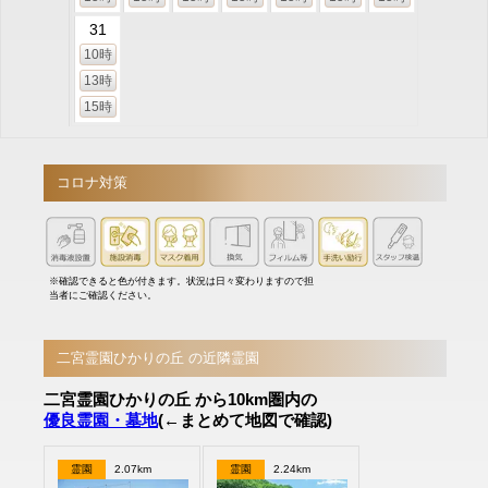
31
10時
13時
15時
コロナ対策
※確認できると色が付きます。状況は日々変わりますので担
当者にご確認ください。
二宮霊園ひかりの丘 の近隣霊園
二宮霊園ひかりの丘 から10km圏内の
優良霊園・墓地
(←まとめて地図で確認)
霊園
2.07km
霊園
2.24km