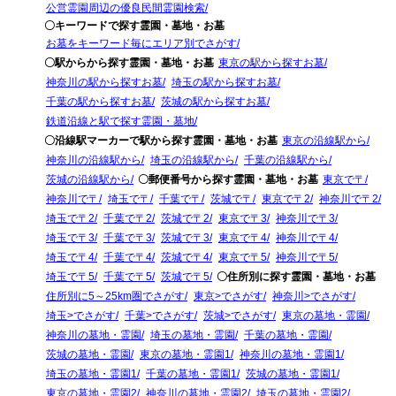
公営霊園周辺の優良民間霊園検索
〇キーワードで探す霊園・墓地・お墓
お墓をキーワード毎にエリア別でさがす
〇駅からから探す霊園・墓地・お墓
東京の駅から探すお墓
神奈川の駅から探すお墓
埼玉の駅から探すお墓
千葉の駅から探すお墓
茨城の駅から探すお墓
鉄道沿線と駅で探す霊園・墓地
〇沿線駅マーカーで駅から探す霊園・墓地・お墓
東京の沿線駅から
神奈川の沿線駅から
埼玉の沿線駅から
千葉の沿線駅から
茨城の沿線駅から
〇郵便番号から探す霊園・墓地・お墓
東京で〒
神奈川で〒
埼玉で〒
千葉で〒
茨城で〒
東京で〒2
神奈川で〒2
埼玉で〒2
千葉で〒2
茨城で〒2
東京で〒3
神奈川で〒3
埼玉で〒3
千葉で〒3
茨城で〒3
東京で〒4
神奈川で〒4
埼玉で〒4
千葉で〒4
茨城で〒4
東京で〒5
神奈川で〒5
埼玉で〒5
千葉で〒5
茨城で〒5
〇住所別に探す霊園・墓地・お墓
住所別に5～25km圏でさがす
東京>でさがす
神奈川>でさがす
埼玉>でさがす
千葉>でさがす
茨城>でさがす
東京の墓地・霊園
神奈川の墓地・霊園
埼玉の墓地・霊園
千葉の墓地・霊園
茨城の墓地・霊園
東京の墓地・霊園1
神奈川の墓地・霊園1
埼玉の墓地・霊園1
千葉の墓地・霊園1
茨城の墓地・霊園1
東京の墓地・霊園2
神奈川の墓地・霊園2
埼玉の墓地・霊園2