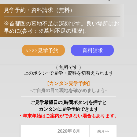
見学予約・資料請求（無料）
※首都圏の墓地不足は深刻です。良い場所はお
早めに
(
参考：※墓地不足の現況
)
。
（ 無料です ）
上のボタン↑で見学・資料を切替えられます
[カンタン見学予約]
-ご自身の目で現地を確かめましょう-
ご見学希望日の[時間ボタン]を押すと
カンタンに見学予約できます
・年末年始はご案内ができない場合もあります。
2026年 8月
来月>>