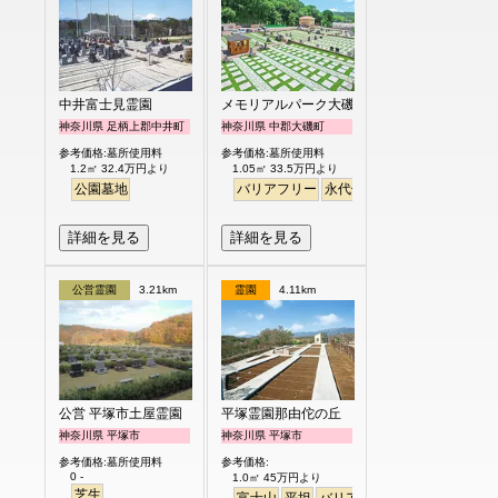
中井富士見霊園
メモリアルパーク大磯
神奈川県 足柄上郡中井町
神奈川県 中郡大磯町
参考価格:墓所使用料
参考価格:墓所使用料
1.2㎡ 32.4万円より
1.05㎡ 33.5万円より
公園墓地
バリアフリー
永代供養
ペット
芝生
詳細を見る
詳細を見る
公営霊園
3.21km
霊園
4.11km
公営 平塚市土屋霊園
平塚霊園那由佗の丘
神奈川県 平塚市
神奈川県 平塚市
参考価格:墓所使用料
参考価格:
0 -
1.0㎡ 45万円より
芝生
富士山
平坦
バリアフリー