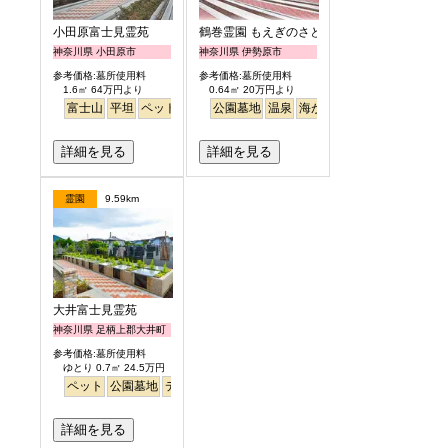
小田原富士見霊苑
鶴巻霊園 もえぎのさと
神奈川県 小田原市
神奈川県 伊勢原市
参考価格:墓所使用料
参考価格:墓所使用料
1.6㎡ 64万円より
0.64㎡ 20万円より
富士山
平坦
ペット
公園墓地
公園墓地
温泉
海がみえる
ペット
詳細を見る
詳細を見る
霊園
9.59km
大井富士見霊苑
神奈川県 足柄上郡大井町
参考価格:墓所使用料
ゆとり 0.7㎡ 24.5万円
ペット
公園墓地
デザイン
バリアフリー
平坦
富士山
駅から徒歩
詳細を見る