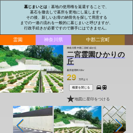
墓じまいとは
：墓地の使用権を返還することで、

墓石を撤去しで墓所を更地にし返します。

その後、新しいお骨の納骨先を探して用意する

までの一連の流れを一般的に墓じまいと呼びますが、

行政手続きが必要ですので勝手にはできません。
霊園
神奈川県
中郡二宮町
神奈川県 中郡二宮町 緑が丘
二宮霊園ひかりの
丘
墓所使用料
0.8㎡
29
万円より
概要を閉じる
地図に星印をつける