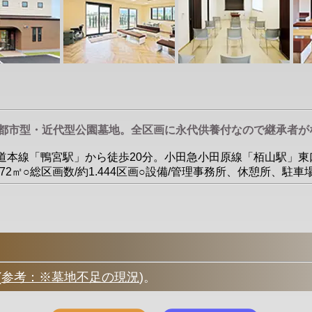
い都市型・近代型公園墓地。全区画に永代供養付なので継承者が
R東海道本線「鴨宮駅」から徒歩20分。小田急小田原線「栢山駅
.72㎡○総区画数/約1.444区画○設備/管理事務所、休憩所、駐車
(
参考：※墓地不足の現況
)
。