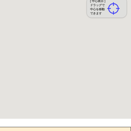
[ 中心表示 ]
ドラッグで
中心を移動
できます