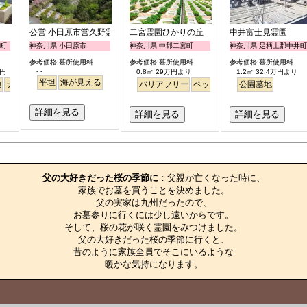
公営 小田原市営久野霊園
二宮霊園ひかりの丘
中井富士見霊園
井町
神奈川県 小田原市
神奈川県 中郡二宮町
神奈川県 足柄上郡中井町
参考価格:墓所使用料
参考価格:墓所使用料
参考価格:墓所使用料
- -
万円
0.8㎡ 29万円より
1.2㎡ 32.4万円より
平坦
海が見える
地
デザイン
バリアフリー
平坦
富士山
バリアフリー
駅から徒歩
ペット
明るい
公園墓地
詳細を見る
詳細を見る
詳細を見る
お墓のエピソード
父の大好きだった桜の季節に
：父親が亡くなった時に、

家族でお墓を買うことを決めました。

父の実家は九州だったので、

お墓参りに行くには少し遠いからです。

そして、桜の花が咲く霊園をみつけました。

父の大好きだった桜の季節に行くと、

昔のように家族全員でそこにいるような

暖かな気持になります。