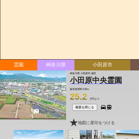
霊園
神奈川県
小田原市
神奈川県 小田原市 成田
小田原中央霊園
墓所使用料
0.56㎡
25.2
万円より
概要を閉じる
地図に星印をつける