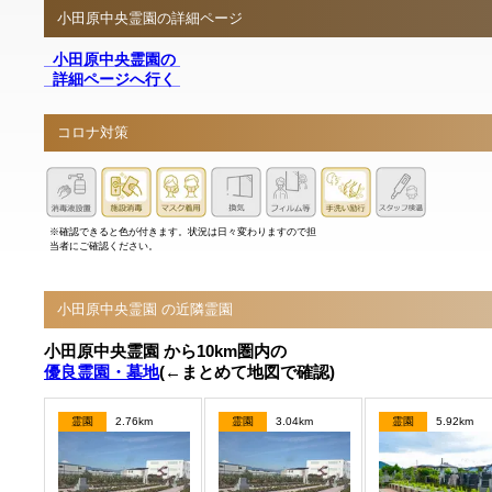
小田原中央霊園の詳細ページ
小田原中央霊園の
詳細ページへ行く
コロナ対策
※確認できると色が付きます。状況は日々変わりますので担
当者にご確認ください。
小田原中央霊園 の近隣霊園
小田原中央霊園 から10km圏内の
優良霊園・墓地
(←まとめて地図で確認)
霊園
2.76km
霊園
3.04km
霊園
5.92km