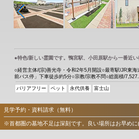
●特色/新しい霊園です。鴨宮駅、小田原駅から一番近
○経営主体/(宗)善光寺・令和2年5月開設○最寄駅/J
前バス停」下車徒歩約5分○宗教/宗教不問○総面積/7,527
バリアフリー
ペット
永代供養
富士山
見学予約・資料請求（無料）
※首都圏の墓地不足は深刻です。良い場所はお早めに