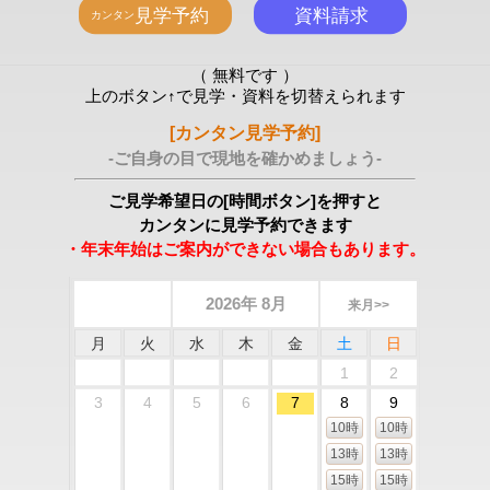
（ 無料です ）
上のボタン↑で見学・資料を切替えられます
[カンタン見学予約]
-ご自身の目で現地を確かめましょう-
ご見学希望日の[時間ボタン]を押すと
カンタンに見学予約できます
・年末年始はご案内ができない場合もあります。
2026年 8月
来月>>
月
火
水
木
金
土
日
1
2
3
4
5
6
7
8
9
10時
10時
13時
13時
15時
15時