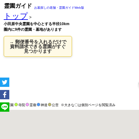
霊園ガイド
お墓探しの老舗・霊園ガイドWeb版
トップ
>
小田原中央霊園を中心とする半径10km
圏内に9件の霊園・墓地があります
→ 郵便番号を入れるだけで
資料請求できる霊園がすぐ
見つかります
霊園
寺院
霊廟
神道
公営
※大きな〇は個別ページを閲覧済み