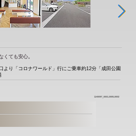
なくても安心。
」東口より「コロナワールド」行にご乗車約12分「成田公園
場
1140097_0001,0005,0002