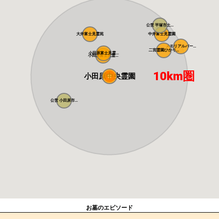
公営 平塚市土...
大井富士見霊苑
中井富士見霊園
メモリアルパー...
二宮霊園ひかり...
小田原富士見霊...
小田原富士見霊...
10km圏
小田原中央霊園
公営 小田原市...
お墓のエピソード