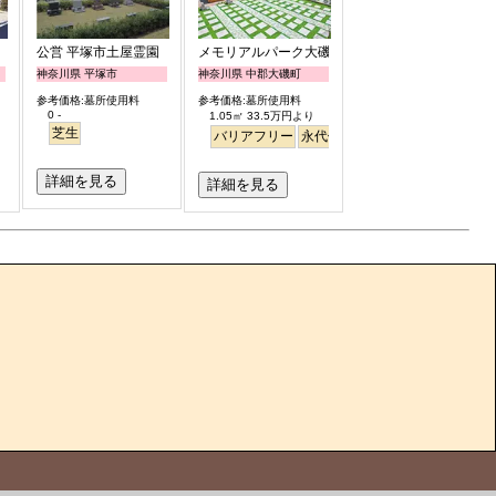
公営 平塚市土屋霊園
メモリアルパーク大磯
神奈川県 平塚市
神奈川県 中郡大磯町
参考価格:墓所使用料
参考価格:墓所使用料
0 -
1.05㎡ 33.5万円より
芝生
バリアフリー
永代供養
ペット
芝生
詳細を見る
詳細を見る