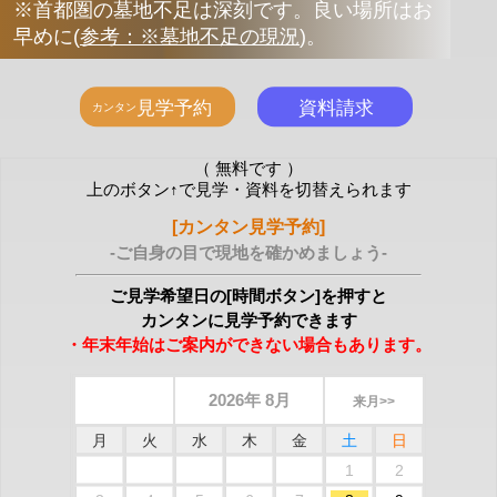
※首都圏の墓地不足は深刻です。良い場所はお
早めに
(
参考：※墓地不足の現況
)
。
（ 無料です ）
上のボタン↑で見学・資料を切替えられます
[カンタン見学予約]
-ご自身の目で現地を確かめましょう-
ご見学希望日の[時間ボタン]を押すと
カンタンに見学予約できます
・年末年始はご案内ができない場合もあります。
2026年 8月
来月>>
月
火
水
木
金
土
日
1
2