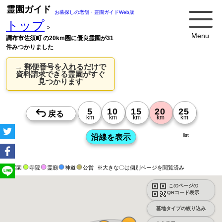
霊園ガイド
お墓探しの老舗・霊園ガイドWeb版
トップ
>
Menu
調布市佐須町 の20km圏に優良霊園が31
件みつかりました
→ 郵便番号を入れるだけで
資料請求できる霊園がすぐ
見つかります
list
霊園
寺院
霊廟
神道
公営
※大きな〇は個別ページを閲覧済み
このページの
QRコード表示
墓地タイプの絞り込み