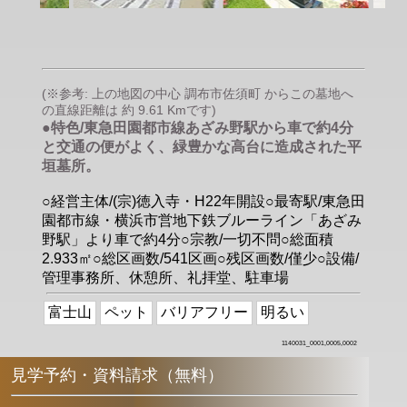
(※参考: 上の地図の中心 調布市佐須町 からこの墓地へ
の直線距離は 約 9.61 Kmです)
●特色/東急田園都市線あざみ野駅から車で約4分
と交通の便がよく、緑豊かな高台に造成された平
垣墓所。
○経営主体/(宗)徳入寺・H22年開設○最寄駅/東急田
園都市線・横浜市営地下鉄ブルーライン「あざみ
野駅」より車で約4分○宗教/一切不問○総面積
2.933㎡○総区画数/541区画○残区画数/僅少○設備/
管理事務所、休憩所、礼拝堂、駐車場
富士山
ペット
バリアフリー
明るい
1140031_0001,0005,0002
見学予約・資料請求（無料）