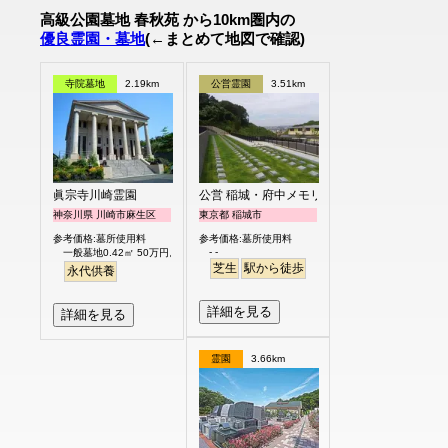
高級公園墓地 春秋苑 から10km圏内の
優良霊園・墓地
(←まとめて地図で確認)
寺院墓地
2.19km
公営霊園
3.51km
眞宗寺川崎霊園
公営 稲城・府中メモリアルパーク
神奈川県 川崎市麻生区
東京都 稲城市
参考価格:墓所使用料
参考価格:墓所使用料
- -
一般墓地0.42㎡ 50万円より
芝生
駅から徒歩
永代供養
詳細を見る
詳細を見る
霊園
3.66km