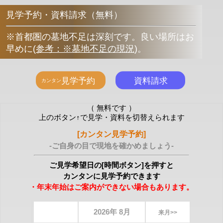
見学予約・資料請求（無料）
※首都圏の墓地不足は深刻です。良い場所はお
早めに
(
参考：※墓地不足の現況
)
。
（ 無料です ）
上のボタン↑で見学・資料を切替えられます
[カンタン見学予約]
-ご自身の目で現地を確かめましょう-
ご見学希望日の[時間ボタン]を押すと
カンタンに見学予約できます
・年末年始はご案内ができない場合もあります。
2026年 8月
来月>>