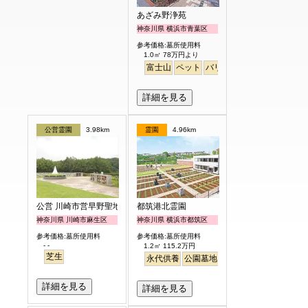
あざみ野浄苑
神奈川県 横浜市青葉区
参考価格:墓所使用料
1.0㎡ 78万円より
富士山
ペット
バリアフリー
明るい
詳細を見る
公営霊園
3.98km
霊園
4.96km
公営 川崎市営早野聖地公園
都筑港北霊園
神奈川県 川崎市麻生区
神奈川県 横浜市都筑区
参考価格:墓所使用料
参考価格:墓所使用料
- -
1.2㎡ 115.2万円
芝生
永代供養
公園墓地
生垣
駅から徒歩
明る
詳細を見る
詳細を見る