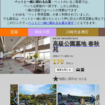
ペットと一緒に眠れるお墓
：ペットのいるご家庭では、

ペットは家族の一員です。しかし以前は、

一般の霊園ではペットの埋葬ができず、

いわゆる「ペット専用霊園」が多く利用されていました。

でも最近は、ペットと一緒に眠りたいという声に応えた民営霊園も増えてい
このリンクで→
ペットと一緒に眠れるお墓を探す
こともできます。
霊園
神奈川県
川崎市多摩区
神奈川県 川崎市多摩区 南生田
高級公園墓地 春秋
苑
(清風ガーデン墓所)
1.0㎡
170
万円より
概要を閉じる
地図に星印をつける