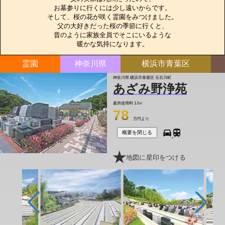
お墓参りに行くには少し遠いからです。

そして、桜の花が咲く霊園をみつけました。

父の大好きだった桜の季節に行くと、

昔のように家族全員でそこにいるような

暖かな気持になります。
霊園
神奈川県
横浜市青葉区
神奈川県 横浜市青葉区 元石川町
あざみ野浄苑
墓所使用料
1.0㎡
78
万円より
概要を閉じる
地図に星印をつける