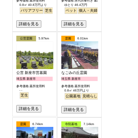
参考価格:墓所使用料
参考価格:永代供養付き 墓所使用料
0.8㎡ 40.8万円より
ゆとり 46.4万円
バリアフリー
芝生
ペット
ペット
明るい
個人・夫婦
永代供養
樹木葬
ガー
詳細を見る
詳細を見る
公営霊園
5.97km
霊園
6.01km
公営 新座市営墓園
なごみの丘霊園
埼玉県 新座市
埼玉県 新座市
参考価格:墓所使用料
参考価格:墓所使用料
- -
0.8㎡ 46万円より
芝生
公園墓地
見晴らし・眺望
バリアフリー
詳細を見る
詳細を見る
霊園
6.74km
寺院墓地
7.14km