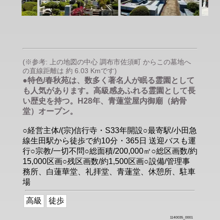
(※参考: 上の地図の中心 調布市佐須町 からこの墓地へ
の直線距離は 約 6.03 Kmです)
●特色/春秋苑は、数多く著名人が眠る霊園として
も人気があります。高級感あふれる霊園として長
い歴史を持つ。H28年、青蓮堂屋内御廟（納骨
堂）オープン。
○経営主体/(宗)信行寺・S33年開設○最寄駅/小田急
線生田駅から徒歩で約10分・365日 送迎バスも運
行○宗教/一切不問○総面積/200,000㎡○総区画数/約
15,000区画○残区画数/約1,500区画○設備/管理事
務所、白蓮華堂、礼拝堂、青蓮堂、休憩所、駐車
場
高級
徒歩
1140035_0001