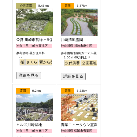
公営霊園
5.46km
霊園
5.47km
公営 川崎市営緑ヶ丘霊園
川崎清風霊園
神奈川県 川崎市高津区
神奈川県 川崎市麻生区
参考価格:墓所使用料
参考価格:(清風ガーデン墓所)
- -
1.00㎡ 60万円より
桜
さくら
駅から徒歩
永代供養
公園墓地
駅から徒歩
詳細を見る
詳細を見る
霊園
6.2km
霊園
6.23km
ヒルズ川崎聖地
青葉ニュータウン霊園
神奈川県 川崎市麻生区
神奈川県 横浜市青葉区