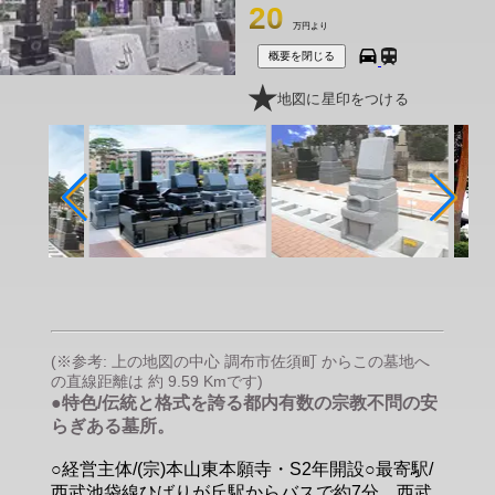
20
万円より
概要を閉じる
地図に星印をつける
(※参考: 上の地図の中心 調布市佐須町 からこの墓地へ
の直線距離は 約 9.59 Kmです)
●特色/伝統と格式を誇る都内有数の宗教不問の安
らぎある墓所。
○経営主体/(宗)本山東本願寺・S2年開設○最寄駅/
西武池袋線ひばりが丘駅からバスで約7分、西武