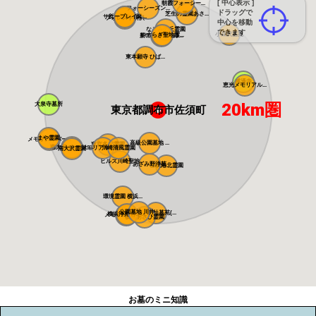
[ 中心表示 ]
朝霞フォーシー...
フォーシーズン...
ドラッグで
芝生の霊園あさ...
サニープレイス...
所沢聖地霊園
フォレスト所沢
中心を移動
なごみの丘霊園
できます
小豆沢墓苑
やすらぎ聖地霊...
新の丘さくら浄...
東本願寺 ひば...
感通寺
恵光メモリアル...
20km圏
大泉寺墓所
東京都調布市佐須町
まや霊園
メモリアルパー...
高級公園墓地 ...
東京多摩霊園
南大沢バードヒ...
メモリアルフォ...
川崎清風霊園
南大沢霊園
ヒルズ川崎聖地
あざみ野浄苑
都筑港北霊園
環境霊園 横浜...
公園墓地 川井...
朝陽の杜墓苑(...
横浜浄苑 ふれ...
メモリアルサン...
横浜あさひ霊園
お墓のミニ知識