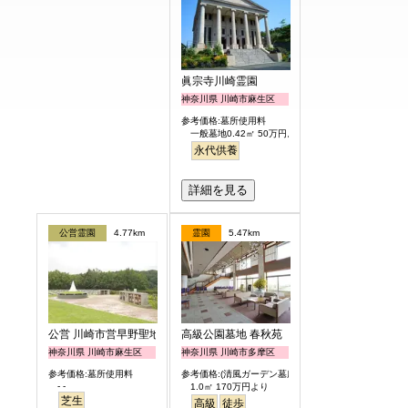
眞宗寺川崎霊園
神奈川県 川崎市麻生区
参考価格:墓所使用料
一般墓地0.42㎡ 50万円より
永代供養
詳細を見る
公営霊園
4.77km
霊園
5.47km
公営 川崎市営早野聖地公園
高級公園墓地 春秋苑
神奈川県 川崎市麻生区
神奈川県 川崎市多摩区
参考価格:墓所使用料
参考価格:(清風ガーデン墓所)
- -
1.0㎡ 170万円より
芝生
高級
徒歩