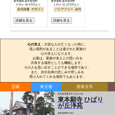
参考価格:墓所使用料
参考価格:墓所使用料
0.54㎡ 48.6万円より
1.25㎡ 91.25万円より
永代供養
デザイン
駅から徒歩
バリアフリー
明るい
永代供養
詳細を見る
詳細を見る
お墓のエピソード
心の支え
：大切な人が亡くなった時に、

偲ぶ場所があることは遺された家族の

心の支えになります。

お墓は、家族や友人との思い出を

共有する場所としても機能します。

その人を思い出すことができる場所であり、

また、自分自身の悲しみや苦しみを

受け入れてくれる場所でもあります。
霊園
東京都
西東京市
東京都 西東京市 ひばりが丘
東本願寺 ひばり
が丘浄苑
墓所使用料
0.16㎡