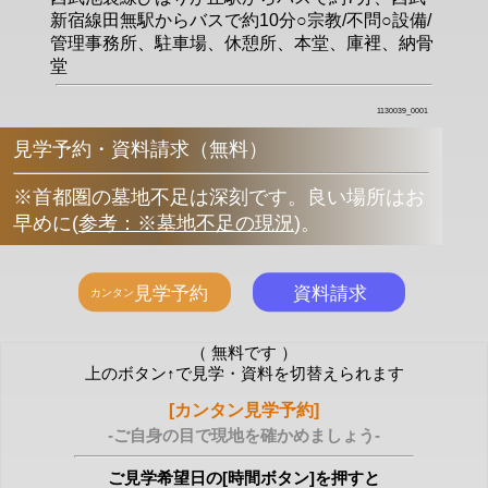
新宿線田無駅からバスで約10分○宗教/不問○設備/
管理事務所、駐車場、休憩所、本堂、庫裡、納骨
堂
1130039_0001
見学予約・資料請求（無料）
※首都圏の墓地不足は深刻です。良い場所はお
早めに
(
参考：※墓地不足の現況
)
。
（ 無料です ）
上のボタン↑で見学・資料を切替えられます
[カンタン見学予約]
-ご自身の目で現地を確かめましょう-
ご見学希望日の[時間ボタン]を押すと