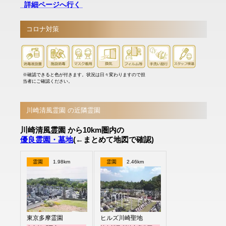
詳細ページへ行く
コロナ対策
※確認できると色が付きます。状況は日々変わりますので担
当者にご確認ください。
川崎清風霊園 の近隣霊園
川崎清風霊園 から10km圏内の
優良霊園・墓地
(←まとめて地図で確認)
霊園
1.98km
霊園
2.46km
東京多摩霊園
ヒルズ川崎聖地