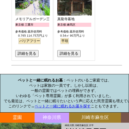
メモリアルガーデン三鷹
真龍寺墓地
東京都 三鷹市
東京都 練馬区
参考価格:墓所使用料
参考価格:墓所使用料
0.765 114.75万円より
0.54㎡ 90万円より
バリアフリー
平坦
詳細を見る
詳細を見る
お墓のミニ知識
ペットと一緒に眠れるお墓
：ペットのいるご家庭では、

ペットは家族の一員です。しかし以前は、

一般の霊園ではペットの埋葬ができず、

いわゆる「ペット専用霊園」が多く利用されていました。

でも最近は、ペットと一緒に眠りたいという声に応えた民営霊園も増えてい
このリンクで→
ペットと一緒に眠れるお墓を探す
こともできます。
霊園
神奈川県
川崎市麻生区
神奈川県 川崎市麻生区 片平