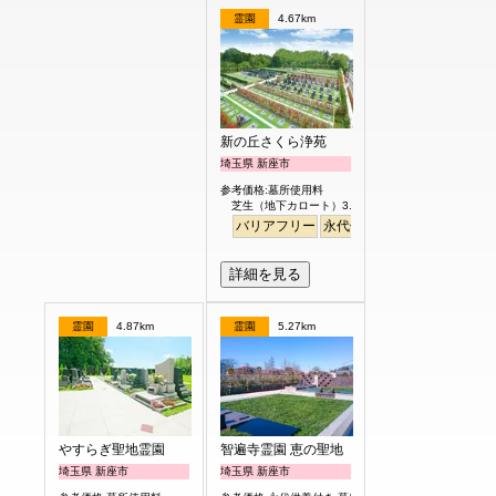
霊園
4.67km
新の丘さくら浄苑
埼玉県 新座市
参考価格:墓所使用料
芝生（地下カロート）3.0㎡ 122.8万円より
バリアフリー
永代供養
詳細を見る
霊園
4.87km
霊園
5.27km
やすらぎ聖地霊園
智遍寺霊園 恵の聖地
埼玉県 新座市
埼玉県 新座市