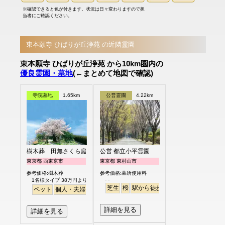
※確認できると色が付きます。状況は日々変わりますので担
当者にご確認ください。
東本願寺 ひばりが丘浄苑 の近隣霊園
東本願寺 ひばりが丘浄苑 から10km圏内の
優良霊園・墓地
(←まとめて地図で確認)
寺院墓地
1.65km
公営霊園
4.22km
樹木葬 田無さくら庭園
公営 都立小平霊園
東京都 西東京市
東京都 東村山市
参考価格:樹木葬
参考価格:墓所使用料
- -
1名様タイプ 38万円より
芝生
桜
駅から徒歩
駅から徒歩
さくら
ペット
個人・夫婦
永代供養
樹木葬
公園墓地
桜
バリアフリー
平
詳細を見る
詳細を見る