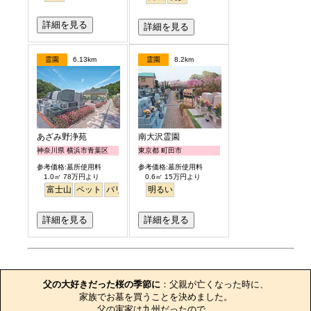
詳細を見る
詳細を見る
霊園
6.13km
霊園
8.2km
あざみ野浄苑
南大沢霊園
神奈川県 横浜市青葉区
東京都 町田市
参考価格:墓所使用料
参考価格:墓所使用料
1.0㎡ 78万円より
0.6㎡ 15万円より
富士山
ペット
バリアフリー
明るい
明るい
詳細を見る
詳細を見る
お墓のエピソード
父の大好きだった桜の季節に
：父親が亡くなった時に、

家族でお墓を買うことを決めました。

父の実家は九州だったので、
