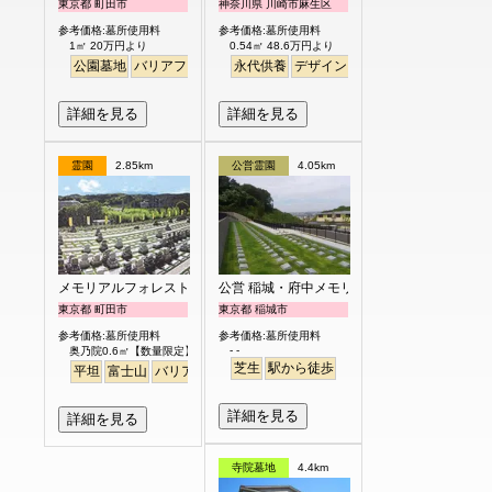
東京都 町田市
神奈川県 川崎市麻生区
参考価格:墓所使用料
参考価格:墓所使用料
1㎡ 20万円より
0.54㎡ 48.6万円より
公園墓地
バリアフリー
永代供養
デザイン
駅から徒歩
明るい
詳細を見る
詳細を見る
霊園
2.85km
公営霊園
4.05km
メモリアルフォレスト多摩
公営 稲城・府中メモリアルパーク
東京都 町田市
東京都 稲城市
参考価格:墓所使用料
参考価格:墓所使用料
- -
奥乃院0.6㎡【数量限定】 24万円より
芝生
駅から徒歩
平坦
富士山
バリアフリー
日本庭園
詳細を見る
詳細を見る
寺院墓地
4.4km