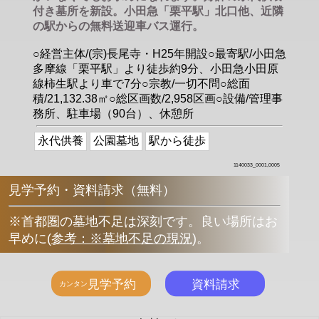
付き墓所を新設。小田急「栗平駅」北口他、近隣
の駅からの無料送迎車バス運行。
○経営主体/(宗)長尾寺・H25年開設○最寄駅/小田急
多摩線「栗平駅」より徒歩約9分、小田急小田原
線柿生駅より車で7分○宗教/一切不問○総面
積/21,132.38㎡○総区画数/2,958区画○設備/管理事
務所、駐車場（90台）、休憩所
永代供養
公園墓地
駅から徒歩
1140033_0001,0005
見学予約・資料請求（無料）
※首都圏の墓地不足は深刻です。良い場所はお
早めに
(
参考：※墓地不足の現況
)
。