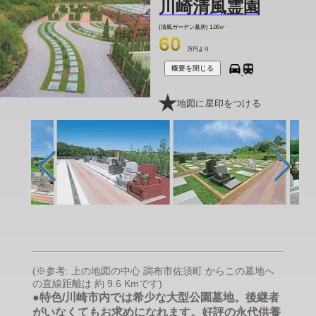
川崎清風霊園
(清風ガーデン墓所)
1.00㎡
60
万円より
概要を閉じる
地図に星印をつける
(※参考: 上の地図の中心 調布市佐須町 からこの墓地へ
の直線距離は 約 9.6 Kmです)
●特色/川崎市内では希少な大型公園墓地。後継者
がいなくてもお求めになれます。好評の永代供養