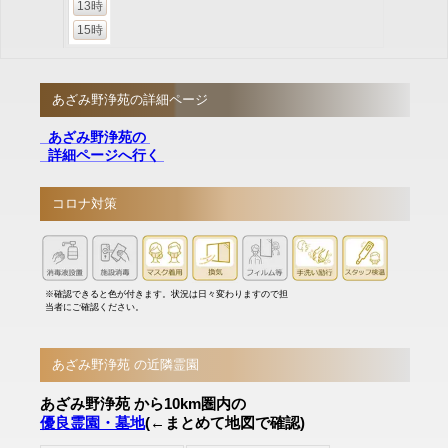
13時
15時
あざみ野浄苑の詳細ページ
あざみ野浄苑の
詳細ページへ行く
コロナ対策
※確認できると色が付きます。状況は日々変わりますので担
当者にご確認ください。
あざみ野浄苑 の近隣霊園
あざみ野浄苑 から10km圏内の
優良霊園・墓地
(←まとめて地図で確認)